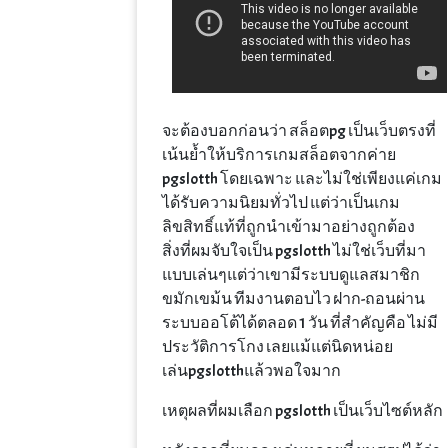
จะต้องบอกก่อนว่า สล็อตpg เป็นเว็บตรงที่
เน้นย้ำให้บริการเกมสล็อตจากค่าย
pgslotth โดยเฉพาะ และไม่ใช่เพียงแค่เกม
ได้รับความนิยมทั่วไป แต่ว่าเป็นเกม
ลิขสิทธิ์แท้ที่ถูกนำเข้ามาอย่างถูกต้อง
สิ่งที่ผมจับใจเป็น pgslotth ไม่ใช่เว็บที่มา
แบบเล่นๆแต่ว่าเขามีระบบดูแลสมาชิก
ขมักเขม้น ทีมงานตอบไว ฝาก-ถอนผ่าน
ระบบออโต้ได้ตลอด 1 วัน ที่สำคัญคือ ไม่มี
ประวัติการโกง เลยแม้แต่นิดหน่อย
เล่นpgslotthแล้วพอใจมาก
เหตุผลที่ผมเลือก pgslotth เป็นเว็บไซต์หลัก