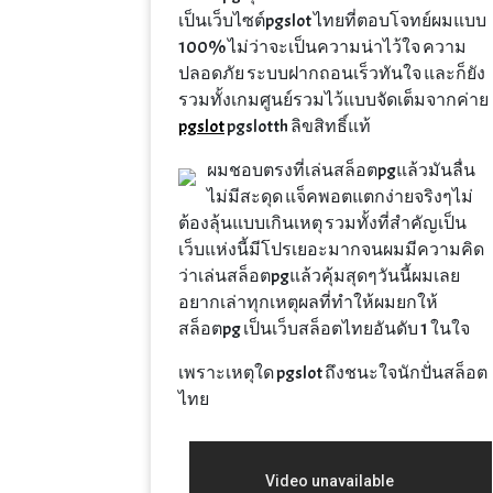
เป็นเว็บไซต์pgslot ไทยที่ตอบโจทย์ผมแบบ
100% ไม่ว่าจะเป็นความน่าไว้ใจ ความ
ปลอดภัย ระบบฝากถอนเร็วทันใจ และก็ยัง
รวมทั้งเกมศูนย์รวมไว้แบบจัดเต็มจากค่าย
pgslot
pgslotth ลิขสิทธิ์แท้
ผมชอบตรงที่เล่นสล็อตpgแล้วมันลื่น
ไม่มีสะดุด แจ็คพอตแตกง่ายจริงๆไม่
ต้องลุ้นแบบเกินเหตุ รวมทั้งที่สำคัญเป็น
เว็บแห่งนี้มีโปรเยอะมากจนผมมีความคิด
ว่าเล่นสล็อตpgแล้วคุ้มสุดๆวันนี้ผมเลย
อยากเล่าทุกเหตุผลที่ทำให้ผมยกให้
สล็อตpg เป็นเว็บสล็อตไทยอันดับ 1 ในใจ
เพราะเหตุใด pgslot ถึงชนะใจนักปั่นสล็อต
ไทย