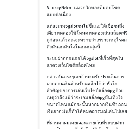
3. Lucky Neko – แมวกวักทองที่มอบโชค
แบบต่อเนื่อง
แต่ละเกมpgslotผมไม่ชี้แนะให้เชื่อผมสิ่ง
เดียว ทดลองใช้โหมด ทดลองเล่นสล็อตฟรี
ดูก่อน แล้วคุณจะทราบว่าเพราะเหตุไรผม
ถึงมั่นอกมั่นใจในเกมกลุ่มนี้
ระบบฝากถอนออโต้ pgslot ที่เร็วที่สุดใน
แวดวงเว็บไซต์สล็อตไทย
กล่าวกันตรงๆเลยจ้านะครับ ประเด็นการ
ฝากถอนเงินสำหรับผมถือได้ว่าหัวใจ
สำคัญของการเล่นเว็บไซต์สล็อตpg ด้วย
เหตุว่าถึงแม้ว่าจะเกมสล็อตpgบันเทิงใจ
ขนาดไหน แม้กระนั้นหากฝากเงินช้า ถอน
เงินยาก มันก็ทำให้หมดอารมณ์เล่นไปเลย
ที่ผ่านมาผมเคยเจอหลายเว็บที่ระบบฝาก