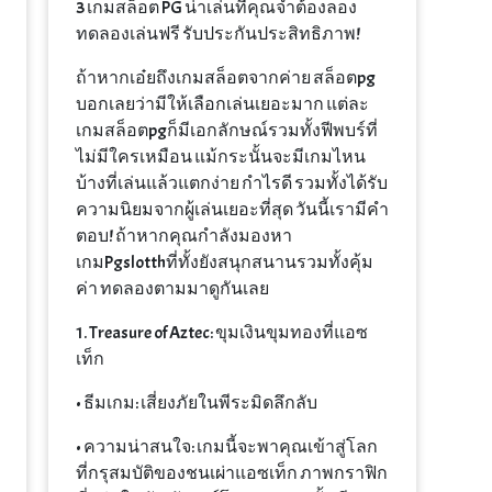
3 เกมสล็อต PG น่าเล่นที่คุณจำต้องลอง
ทดลองเล่นฟรี รับประกันประสิทธิภาพ!
ถ้าหากเอ๋ยถึงเกมสล็อตจากค่าย สล็อตpg
บอกเลยว่ามีให้เลือกเล่นเยอะมาก แต่ละ
เกมสล็อตpgก็มีเอกลักษณ์รวมทั้งฟีพบร์ที่
ไม่มีใครเหมือน แม้กระนั้นจะมีเกมไหน
บ้างที่เล่นแล้วแตกง่าย กำไรดี รวมทั้งได้รับ
ความนิยมจากผู้เล่นเยอะที่สุด วันนี้เรามีคำ
ตอบ! ถ้าหากคุณกำลังมองหา
เกมPgslotthที่ทั้งยังสนุกสนานรวมทั้งคุ้ม
ค่า ทดลองตามมาดูกันเลย
1. Treasure of Aztec: ขุมเงินขุมทองที่แอซ
เท็ก
• ธีมเกม: เสี่ยงภัยในพีระมิดลึกลับ
• ความน่าสนใจ: เกมนี้จะพาคุณเข้าสู่โลก
ที่กรุสมบัติของชนเผ่าแอซเท็ก ภาพกราฟิก