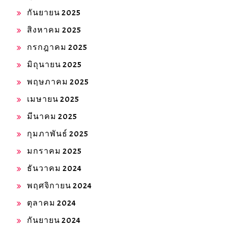
กันยายน 2025
สิงหาคม 2025
กรกฎาคม 2025
มิถุนายน 2025
พฤษภาคม 2025
เมษายน 2025
มีนาคม 2025
กุมภาพันธ์ 2025
มกราคม 2025
ธันวาคม 2024
พฤศจิกายน 2024
ตุลาคม 2024
กันยายน 2024