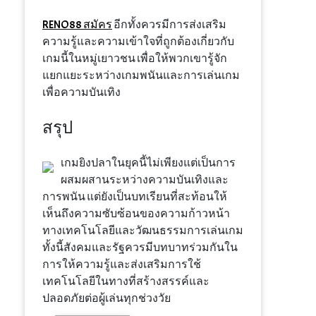
RENO88 สมัคร
อีกทั้งควรมีการส่งเสริม
ความรู้และความเข้าใจที่ถูกต้องเกี่ยวกับ
เกมนี้ในหมู่เยาวชน เพื่อให้พวกเขารู้จัก
แยกแยะระหว่างเกมพนันและการเล่นเกม
เพื่อความบันเทิง
สรุป
เกมยิงปลาในยุคนี้ไม่เพียงแต่เป็นการ
ผสมผสานระหว่างความบันเทิงและ
การพนัน แต่ยังเป็นบทเรียนที่สะท้อนให้
เห็นถึงความซับซ้อนของความก้าวหน้า
ทางเทคโนโลยีและวัฒนธรรมการเล่นเกม
ทั้งนี้สังคมและรัฐควรมีบทบาทร่วมกันใน
การให้ความรู้และส่งเสริมการใช้
เทคโนโลยีในทางที่สร้างสรรค์และ
ปลอดภัยต่อผู้เล่นทุกช่วงวัย