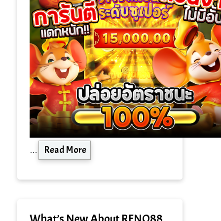
Read More
…
What’s New About RENO88