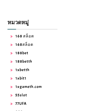
หมวดหมู่
168 สล็อต
168สล็อต
188bet
188betth
1xbetth
1xbit1
1xgameth.com
55slot
77UFA