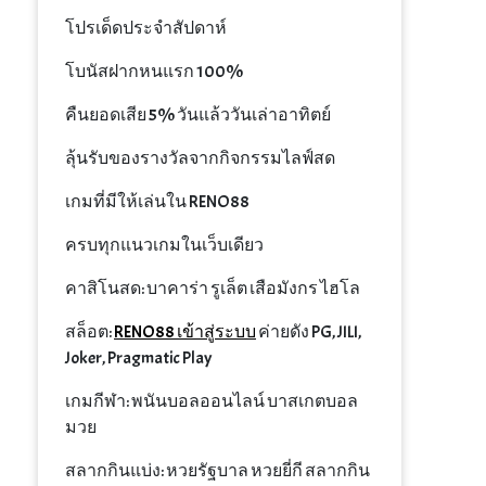
โปรเด็ดประจำสัปดาห์
โบนัสฝากหนแรก 100%
คืนยอดเสีย 5% วันแล้ววันเล่าอาทิตย์
ลุ้นรับของรางวัลจากกิจกรรมไลฟ์สด
เกมที่มีให้เล่นใน RENO88
ครบทุกแนวเกมในเว็บเดียว
คาสิโนสด: บาคาร่า รูเล็ต เสือมังกร ไฮโล
สล็อต:
RENO88 เข้าสู่ระบบ
ค่ายดัง PG, JILI,
Joker, Pragmatic Play
เกมกีฬา: พนันบอลออนไลน์ บาสเกตบอล
มวย
สลากกินแบ่ง: หวยรัฐบาล หวยยี่กี สลากกิน