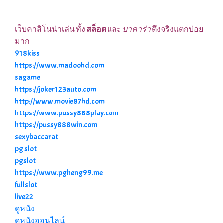
เว็บคาสิโนน่าเล่น ทั้ง
สล็อต
และ
บาคาร่า
ตึงจริงแตกบ่อย
มาก
918kiss
https://www.madoohd.com
sagame
https://joker123auto.com
http://www.movie87hd.com
https://www.pussy888play.com
https://pussy888win.com
sexybaccarat
pg slot
pgslot
https://www.pgheng99.me
fullslot
live22
ดูหนัง
ดูหนังออนไลน์