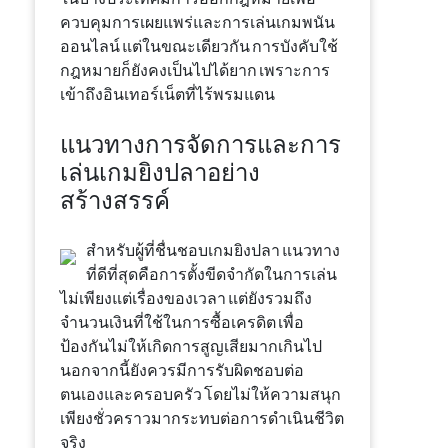
ควบคุมการเผยแพร่และการเล่นเกมพนัน
ออนไลน์ แต่ในขณะเดียวกัน การบังคับใช้
กฎหมายก็ยังคงเป็นไปได้ยาก เพราะการ
เข้าถึงอินเทอร์เน็ตที่ไร้พรมแดน
แนวทางการจัดการและการ
เล่นเกมยิงปลาอย่าง
สร้างสรรค์
สำหรับผู้ที่ชื่นชอบเกมยิงปลา แนวทาง
ที่ดีที่สุดคือการตั้งขีดจำกัดในการเล่น
ไม่เพียงแต่เรื่องของเวลา แต่ยังรวมถึง
จำนวนเงินที่ใช้ในการซื้อเครดิต เพื่อ
ป้องกันไม่ให้เกิดการสูญเสียมากเกินไป
นอกจากนี้ยังควรมีการรับผิดชอบต่อ
ตนเองและครอบครัว โดยไม่ให้ความสนุก
เพียงชั่วคราวมากระทบต่อการดำเนินชีวิต
จริง