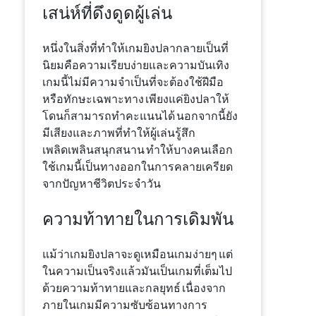
เสน่ห์ที่ดึงดูดผู้เล่น
หนึ่งในสิ่งที่ทำให้เกมยิงปลากลายเป็นที่
นิยมคือความเรียบง่ายและความบันเทิง
เกมนี้ไม่มีความจำเป็นที่จะต้องใช้ฝีมือ
หรือทักษะเฉพาะทาง เพียงแค่ยิงปลาให้
โดนก็สามารถทำคะแนนได้ นอกจากนี้ยัง
มีเสียงและภาพที่ทำให้ผู้เล่นรู้สึก
เพลิดเพลินสนุกสนาน ทำให้บางคนเลือก
ใช้เกมนี้เป็นทางออกในการคลายเครียด
จากปัญหาชีวิตประจำวัน
ความท้าทายในการเดิมพัน
แม้ว่าเกมยิงปลาจะดูเหมือนเกมง่ายๆ แต่
ในความเป็นจริงแล้วมันเป็นเกมที่เต็มไป
ด้วยความท้าทายและกลยุทธ์ เนื่องจาก
ภายในเกมมีความซับซ้อนทางการ