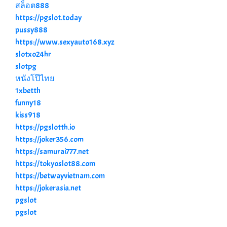
สล็อต888
https://pgslot.today
pussy888
https://www.sexyauto168.xyz
slotxo24hr
slotpg
หนังโป๊ไทย
1xbetth
funny18
kiss918
https://pgslotth.io
https://joker356.com
https://samurai777.net
https://tokyoslot88.com
https://betwayvietnam.com
https://jokerasia.net
pgslot
pgslot