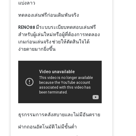
แบ่งลาว
ทดลองเล่นฟรีก่อนเดิมพันจริง
RENO88 มีระบบระเบียบทดสอบเล่นฟรี
สำหรับผู้เล่นใหม่หรือผู้ที่ต้องการทดลอง
เกมก่อนเล่นจริง ช่วยให้ตัดสินใจได้
ง่ายดายมากยิ่งขึ้น
ธุรกรรมการคลังสบายและไม่มีอันตราย
ฝากถอนอัตโนมัติ ไม่มีขั้นต่ำ