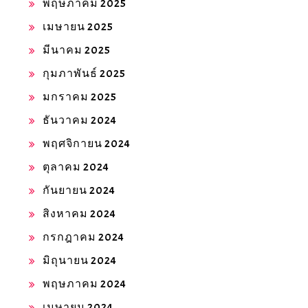
พฤษภาคม 2025
เมษายน 2025
มีนาคม 2025
กุมภาพันธ์ 2025
มกราคม 2025
ธันวาคม 2024
พฤศจิกายน 2024
ตุลาคม 2024
กันยายน 2024
สิงหาคม 2024
กรกฎาคม 2024
มิถุนายน 2024
พฤษภาคม 2024
เมษายน 2024