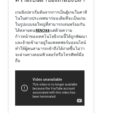
เกมยิงปลาเริ่มต้นจากการเป็นตู้เกมในคาสิ
โนในต่างประเทศมาก่อน เดิมทีจะเป็นเกม
ในรูปแบบจอใหญ่ที่สามารถเล่นพร้อมกัน
ได้หลายคน
RENO88
แต่ด้วยความ
ก้าวหน้าของเทคโนโลยี เกมนี้ได้ถูกพัฒนา
และย้ายเข้ามาอยู่ในแพลตฟอร์มออนไลน์
ทำให้ผู้คนสามารถเข้าถึงได้ง่ายขึ้น ไม่ว่า
จะผ่านทางคอมพิวเตอร์หรือโทรศัพท์มือ
ถือ