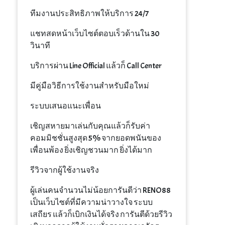
ทีมงานประสิทธิภาพให้บริการ 24/7
แชทสดหน้าเว็บไซต์ตอบเร็วด้านใน 30
วินาที
บริการผ่าน Line Official แล้วก็ Call Center
มีคู่มือวิธีการใช้งานสำหรับมือใหม่
ระบบเสนอแนะเพื่อน
เชิญสหายมาเล่นกับคุณแล้วก็รับค่า
คอมมิชชั่นสูงสุด 5% จากยอดพนันของ
เพื่อนพ้อง ยิ่งเชิญชวนมาก ยิ่งได้มาก
รีวิวจากผู้ใช้งานจริง
ผู้เล่นคนจำนวนไม่น้อยการันตีว่า RENO88
เป็นเว็บไซต์ที่มีความน่าวางใจ ระบบ
เสถียร แล้วก็เบิกเงินได้จริง การันตีด้วยรีวิว