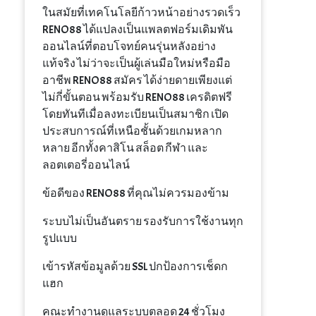
ในสมัยที่เทคโนโลยีก้าวหน้าอย่างรวดเร็ว
RENO88 ได้แปลงเป็นแพลตฟอร์มเดิมพัน
ออนไลน์ที่ตอบโจทย์คนรุ่นหลังอย่าง
แท้จริง ไม่ว่าจะเป็นผู้เล่นมือใหม่หรือมือ
อาชีพ RENO88 สมัคร ได้ง่ายดายเพียงแต่
ไม่กี่ขั้นตอน พร้อมรับ RENO88 เครดิตฟรี
โดยทันทีเมื่อลงทะเบียนเป็นสมาชิก เปิด
ประสบการณ์ที่เหนือชั้นด้วยเกมหลาก
หลาย อีกทั้งคาสิโน สล็อต กีฬา และ
ลอตเตอรี่ออนไลน์
ข้อดีของ RENO88 ที่คุณไม่ควรมองข้าม
ระบบไม่เป็นอันตราย รองรับการใช้งานทุก
รูปแบบ
เข้ารหัสข้อมูลด้วย SSL ปกป้องการเช็ดก
แฮก
คณะทำงานดูแลระบบตลอด 24 ชั่วโมง