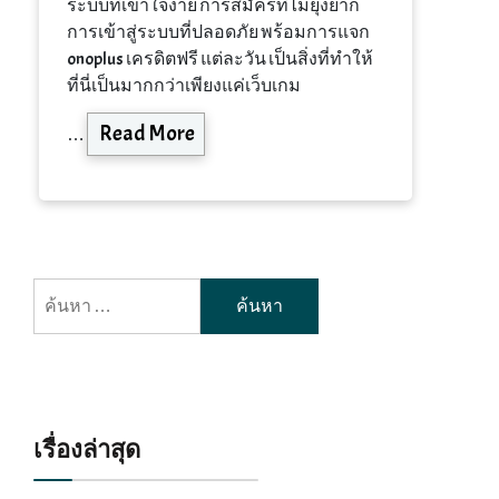
ระบบที่เข้าใจง่าย การสมัครที่ไม่ยุ่งยาก
การเข้าสู่ระบบที่ปลอดภัย พร้อมการแจก
onoplus เครดิตฟรี แต่ละวัน เป็นสิ่งที่ทำให้
ที่นี่เป็นมากกว่าเพียงแค่เว็บเกม
Read More
…
ค้นหา
สำหรับ:
เรื่องล่าสุด