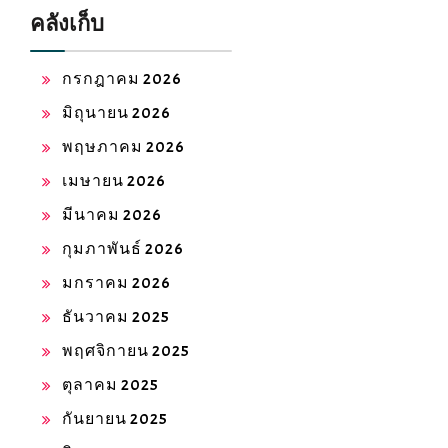
คลังเก็บ
กรกฎาคม 2026
มิถุนายน 2026
พฤษภาคม 2026
เมษายน 2026
มีนาคม 2026
กุมภาพันธ์ 2026
มกราคม 2026
ธันวาคม 2025
พฤศจิกายน 2025
ตุลาคม 2025
กันยายน 2025