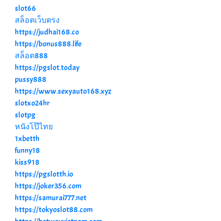
slot66
สล็อตเว็บตรง
https://judhai168.co
https://bonus888.life
สล็อต888
https://pgslot.today
pussy888
https://www.sexyauto168.xyz
slotxo24hr
slotpg
หนังโป๊ไทย
1xbetth
funny18
kiss918
https://pgslotth.io
https://joker356.com
https://samurai777.net
https://tokyoslot88.com