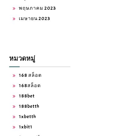
พฤษภาคม 2023
เมษายน 2023
หมวดหมู่
168 สล็อต
168สล็อต
188bet
188betth
1xbetth
1xbit1