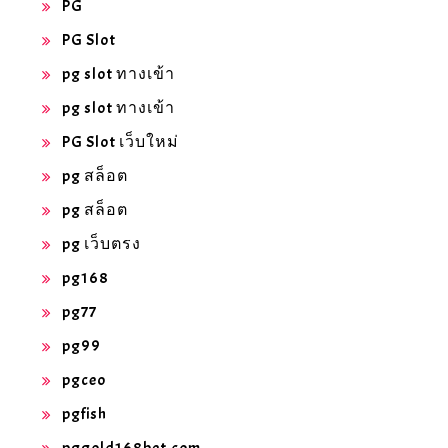
PG
PG Slot
pg slot ทางเข้า
pg slot ทางเข้า
PG Slot เว็บใหม่
pg สล็อต
pg สล็อต
pg เว็บตรง
pg168
pg77
pg99
pgceo
pgfish
pggold168bet.com