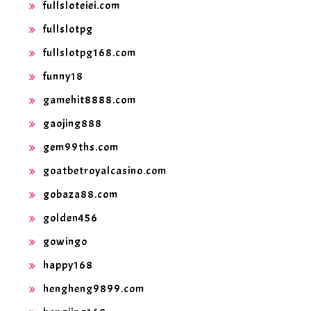
fullsloteiei.com
fullslotpg
fullslotpg168.com
funny18
gamehit8888.com
gaojing888
gem99ths.com
goatbetroyalcasino.com
gobaza88.com
golden456
gowingo
happy168
hengheng9899.com