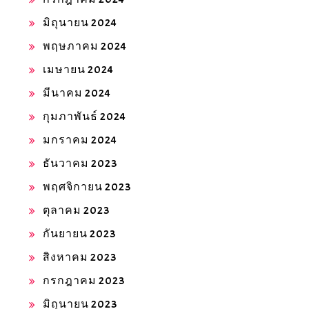
มิถุนายน 2024
พฤษภาคม 2024
เมษายน 2024
มีนาคม 2024
กุมภาพันธ์ 2024
มกราคม 2024
ธันวาคม 2023
พฤศจิกายน 2023
ตุลาคม 2023
กันยายน 2023
สิงหาคม 2023
กรกฎาคม 2023
มิถุนายน 2023