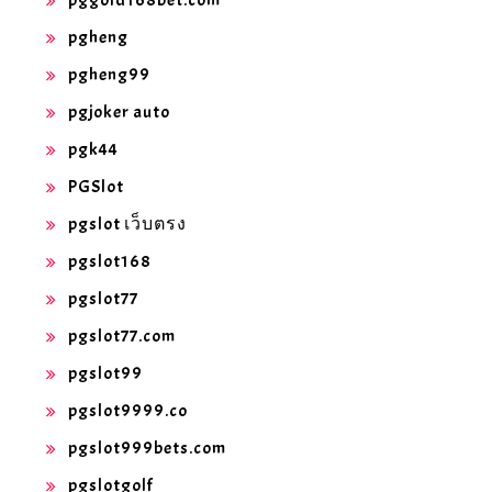
pgheng
pgheng99
pgjoker auto
pgk44
PGSlot
pgslot เว็บตรง
pgslot168
pgslot77
pgslot77.com
pgslot99
pgslot9999.co
pgslot999bets.com
pgslotgolf