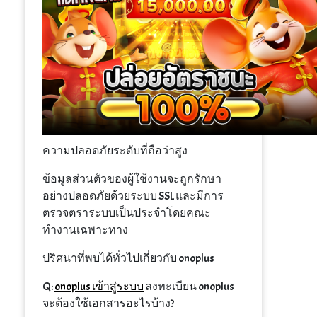
ความปลอดภัยระดับที่ถือว่าสูง
ข้อมูลส่วนตัวของผู้ใช้งานจะถูกรักษา
อย่างปลอดภัยด้วยระบบ SSL และมีการ
ตรวจตราระบบเป็นประจำโดยคณะ
ทำงานเฉพาะทาง
ปริศนาที่พบได้ทั่วไปเกี่ยวกับ onoplus
Q:
onoplus เข้าสู่ระบบ
ลงทะเบียน onoplus
จะต้องใช้เอกสารอะไรบ้าง?