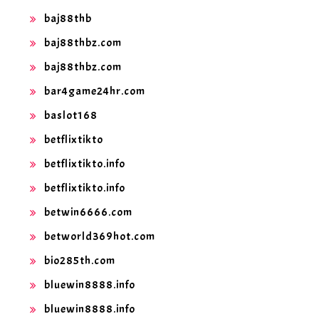
baj88thb
baj88thbz.com
baj88thbz.com
bar4game24hr.com
baslot168
betflixtikto
betflixtikto.info
betflixtikto.info
betwin6666.com
betworld369hot.com
bio285th.com
bluewin8888.info
bluewin8888.info