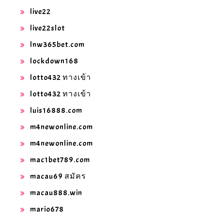
live22
live22slot
lnw365bet.com
lockdown168
lotto432 ทางเข้า
lotto432 ทางเข้า
luis16888.com
m4newonline.com
m4newonline.com
mac1bet789.com
macau69 สมัคร
macau888.win
mario678