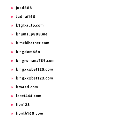
juad888
Judhai168
k1gt-auto.com
khumsup888.me
kimchibetbet.com
kingdom66n
kingromans789.com
kingxxxbet123.com
kingxxxbet123.com
ktv4sd.com
lcbet444.com
lion123
lionth168.com