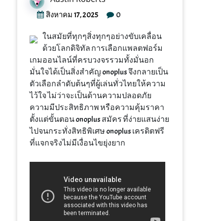
0
สิงหาคม 17, 2025
ในสมัยที่ทุกๆสิ่งทุกๆอย่างขับเคลื่อน
ด้วยโลกดิจิทัล การเลือกแพลตฟอร์ม
เกมออนไลน์ที่ครบวงจรรวมทั้งมั่นอก
มั่นใจได้เป็นสิ่งสำคัญ onoplus จึงกลายเป็น
ตัวเลือกลำดับต้นๆที่ผู้เล่นทั่วไทยให้ความ
ไว้ใจ ไม่ว่าจะเป็นด้านความปลอดภัย
ความมีประสิทธิภาพ หรือความคุ้มราคา
ตั้งแต่ขั้นตอน onoplus สมัคร ที่ง่ายแสนง่าย
ไปจนกระทั่งสิทธิพิเศษ onoplus เครดิตฟรี
ที่แจกจริงไม่มีเงื่อนไขยุ่งยาก