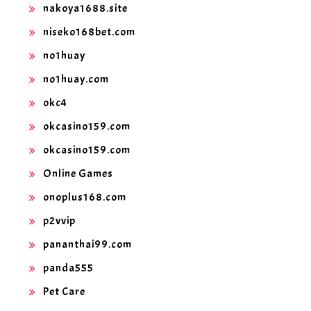
nakoya1688.site
niseko168bet.com
no1huay
no1huay.com
okc4
okcasino159.com
okcasino159.com
Online Games
onoplus168.com
p2vvip
pananthai99.com
panda555
Pet Care