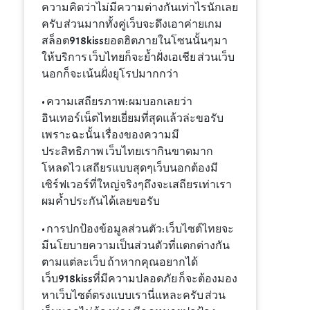
ความคิดว่าไม่มีความต่างกันเท่าไรนักเลย
ครับ ส่วนมากทั้งคู่เว็บจะดึงเอาค่ายเกม
สล็อต918kissยอดฮิตภายในโซนนั้นๆมา
ให้บริการ เว็บไทยก็จะย้ำฝั่งเอเชีย ส่วนเว็บ
นอกก็จะเน้นฝั่งยุโรปมากกว่า
• ความเสถียรภาพ: ผมบอกเลยว่า
อินเทอร์เน็ตไทยเยี่ยมที่สุดแล้วล่ะขอรับ
เพราะฉะนั้น เรื่องของความมี
ประสิทธิภาพ เว็บไทยเรากินขาดมาก
โหลดไว เสถียรแบบสุดๆเว็บนอกต้องมี
เซิร์ฟเวอร์ที่ใหญ่จริงๆถึงจะเสถียรเท่าเรา
ผมค้ำประกันได้เลยขอรับ
• การปกป้องข้อมูลส่วนตัว: เว็บไซต์ไทยจะ
มีนโยบายความเป็นส่วนตัวที่แตกต่างกัน
ตามแต่ละเว็บ ถ้าหากคุณอยากได้
เว็บ918kissที่มีความปลอดภัย ก็จะต้องมอง
หาเว็บไซต์ตรงแบบเรานี่แหละครับ ส่วน