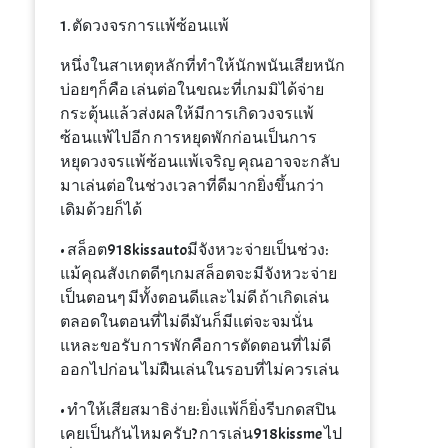
1. ตัดวงจรการแพ้ซ้อนแพ้
หนึ่งในสาเหตุหลักที่ทำให้นักพนันเสียหนัก
บ่อยๆก็คือ เล่นต่อในขณะที่เกมมิได้จ่าย
กระตุ้นแล้วส่งผลให้มีการเกิดวงจรแพ้
ซ้อนแพ้ไปอีก การหยุดพักก่อนเป็นการ
หยุดวงจรแพ้ซ้อนแพ้เจริญ คุณอาจจะกลับ
มาเล่นต่อในช่วงเวลาที่ดีมากยิ่งขึ้นกว่า
เดิมด้วยก็ได้
• สล็อต918kissautoมีจังหวะจ่ายเป็นช่วง:
แม้คุณสังเกตดีๆเกมสล็อตจะมีจังหวะจ่าย
เป็นตอนๆ มีทั้งตอนดีและไม่ดี ถ้าเกิดเล่น
ตลอดในตอนที่ไม่ดีมันก็มีแต่จะจมนั่น
แหละขอรับ การพักคือการตัดตอนที่ไม่ดี
ออกไปก่อน ไม่ฝืนเล่นในรอบที่ไม่ควรเล่น
• ทำให้เสียสมาธิง่าย: ยิ่งแพ้ก็ยิ่งรีบกดสปิน
เคยเป็นกันไหมครับ? การเล่น918kissme ไป