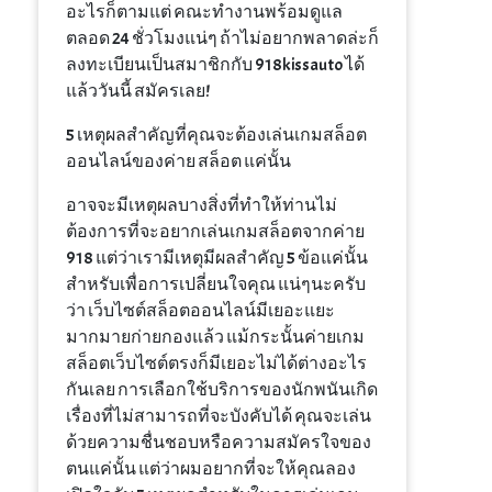
อะไรก็ตามแต่ คณะทำงานพร้อมดูแล
ตลอด 24 ชั่วโมงแน่ๆ ถ้าไม่อยากพลาดล่ะก็
ลงทะเบียนเป็นสมาชิกกับ 918kissauto ได้
แล้ววันนี้ สมัครเลย!
5 เหตุผลสำคัญที่คุณจะต้องเล่นเกมสล็อต
ออนไลน์ของค่าย สล็อต แค่นั้น
อาจจะมีเหตุผลบางสิ่งที่ทำให้ท่านไม่
ต้องการที่จะอยากเล่นเกมสล็อตจากค่าย
918 แต่ว่าเรามีเหตุมีผลสำคัญ 5 ข้อแค่นั้น
สำหรับเพื่อการเปลี่ยนใจคุณ แน่ๆนะครับ
ว่า เว็บไซต์สล็อตออนไลน์มีเยอะแยะ
มากมายก่ายกองแล้ว แม้กระนั้นค่ายเกม
สล็อตเว็บไซต์ตรงก็มีเยอะไม่ได้ต่างอะไร
กันเลย การเลือกใช้บริการของนักพนันเกิด
เรื่องที่ไม่สามารถที่จะบังคับได้ คุณจะเล่น
ด้วยความชื่นชอบหรือความสมัครใจของ
ตนแค่นั้น แต่ว่าผมอยากที่จะให้คุณลอง