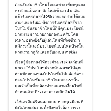
ต้อนรับสมาชิกใหม่โดยเฉพาะ เพียงคุณลง
ทะเบียนเป็นสมาชิกใหม่เข้ามา ฝากเงิน
แล้วรับเครดิตฟรี 50% จากยอดฝากได้แบบ
ง่ายๆเลยครับผม ซึ่งการรับเครดิตฟรีจาก
โปรโมชั่นสมาชิกใหม่นี้ก็มีคุณประโยชน์
มากมายมากมายก่ายกองนะครับ โดย
เฉพาะอย่างยิ่งกับผู้เล่นใหม่ที่เพิ่งเข้ามา
แม้กระนั้นจะมีประโยชน์แบบไหนบ้างนั้น
พวกเรามาดูกันเลยครับผมบน 918kiss
เรียนรู้ข้อตกลงให้กระจ่าง:
918kiss
ก่อนที่
คุณจะใช้ประโยชน์จากมัน ผมขอให้คุณ
อ่านข้อตกลงของโปรโมชั่นให้แจ่มชัดซะ
ก่อน โปรโมชั่นสมาชิกใหม่ของเรานั้น
คุณจำเป็นที่จะต้องทำยอดตามเงื่อนไขที่
กำหนดด้วย ถึงจะสามารถเบิกเงินได้
• ใช้เครดิตฟรีทดสอบเกม: หากคุณมีเกมที่
ยังไม่เคยเล่นรวมทั้งพึงพอใจต้องการจะ