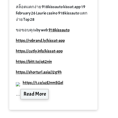
สล็อตแตกง่าย 918kissauto kissat.app 19
February 26 Laurie casino 918kissauto แตก
ง่าย Top 28
ขอขอบคุณby web
918kissauto
https://rebrand.ly/kissat-app
https://cutly.info/kissat-app
https://bitt.to/q42nin
https://shorturl.asia/J2g9h
https://t.co/uzEJnmSGel
Read More
…