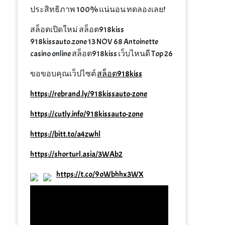
ประสิทธิภาพ 100% แน่นอน ทดลองเลย!
สล็อตเปิดใหม่ สล็อต918kiss
918kissauto.zone 13 NOV 68 Antoinette
casino online สล็อต918kiss เว็บไหนดี Top 26
ขอขอบคุณเว็ปไซต์
สล็อต918kiss
https://rebrand.ly/918kissauto-zone
https://cutly.info/918kissauto-zone
https://bitt.to/a4zwhl
https://shorturl.asia/3WAb2
https://t.co/9oWbhhx3WX