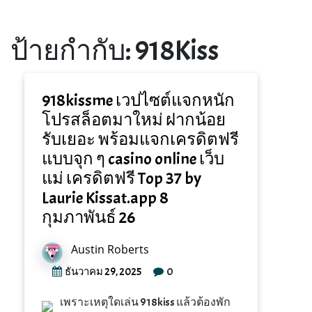
ป้ายกำกับ:
918Kiss
918kissme เวปไซต์แจกหนัก
โปรสล็อตมาใหม่ ฝากน้อย
รับเยอะ พร้อมแจกเครดิตฟรี
แบบจุก ๆ casino online เว็บ
แม่ เครดิตฟรี Top 37 by
Laurie Kissat.app 8
กุมภาพันธ์ 26
Austin Roberts
0
ธันวาคม 29, 2025
เพราะเหตุใดเล่น 918kiss แล้วต้องพัก