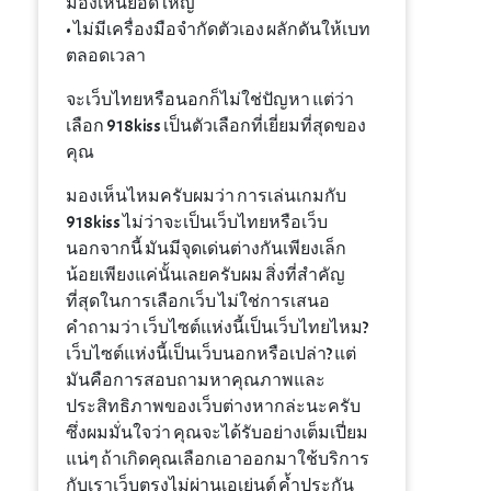
มองเห็นยอดใหญ่
• ไม่มีเครื่องมือจำกัดตัวเอง ผลักดันให้เบท
ตลอดเวลา
จะเว็บไทยหรือนอกก็ไม่ใช่ปัญหา แต่ว่า
เลือก 918kiss เป็นตัวเลือกที่เยี่ยมที่สุดของ
คุณ
มองเห็นไหมครับผมว่า การเล่นเกมกับ
918kiss ไม่ว่าจะเป็นเว็บไทยหรือเว็บ
นอกจากนี้ มันมีจุดเด่นต่างกันเพียงเล็ก
น้อยเพียงแค่นั้นเลยครับผม สิ่งที่สำคัญ
ที่สุดในการเลือกเว็บ ไม่ใช่การเสนอ
คำถามว่า เว็บไซต์แห่งนี้เป็นเว็บไทยไหม?
เว็บไซต์แห่งนี้เป็นเว็บนอกหรือเปล่า? แต่
มันคือการสอบถามหาคุณภาพและ
ประสิทธิภาพของเว็บต่างหากล่ะนะครับ
ซึ่งผมมั่นใจว่า คุณจะได้รับอย่างเต็มเปี่ยม
แน่ๆ ถ้าเกิดคุณเลือกเอาออกมาใช้บริการ
กับเราเว็บตรงไม่ผ่านเอเย่นต์ ค้ำประกัน