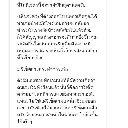
ที่ไม่ดีเวลานี้ จัดว่าฝ่าฝืนสุดๆนะครับ
• เห็นจังหวะที่ต่างออกไป: แต่ถ้าเกิดคุณได้
พักเกมบ้างเมื่อไหร่ เกมอาจจะกลับมา
ชำระเงินรางวัลข้างหลังพักไปแล้วด้วย
ก็ได้ สัญญาณต่างๆอาจจะมีมากยิ่งขึ้น คุณ
จะตัดสินใจเล่นเกมเจริญขึ้น คิดอย่างมี
เหตุผล การวิเคราะห์ แล้วก็การสังเกตมาก
ขึ้นเรื่อยๆด้วย
3. รีเซ็ตการกระทำการเล่น
ตัวผมเองชอบพักเกมทันทีที่มีความคิดว่า
ตนเองเริ่มหัวร้อนแล้ว นั่นก็คือการรีเซ็ต
ความประพฤติการเล่นของพวกเราเองนี่
แหละ ไม่ใช่แค่รีเซ็ตเกมแค่นั้น ซึ่งผมบอก
เลยว่า มันช่วยได้มากกว่าการรีเซ็ตเกมอีก
ครับ ด้วยเหตุว่ามันทำให้พวกเราใจเย็นขึ้น
ได้จริงๆ