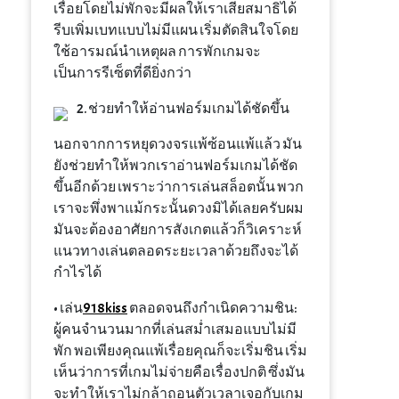
เรื่อยโดยไม่พักจะมีผลให้เราเสียสมาธิได้
รีบเพิ่มเบทแบบไม่มีแผน เริ่มตัดสินใจโดย
ใช้อารมณ์นำเหตุผล การพักเกมจะ
เป็นการรีเซ็ตที่ดียิ่งกว่า
2. ช่วยทำให้อ่านฟอร์มเกมได้ชัดขึ้น
นอกจากการหยุดวงจรแพ้ซ้อนแพ้แล้ว มัน
ยังช่วยทำให้พวกเราอ่านฟอร์มเกมได้ชัด
ขึ้นอีกด้วย เพราะว่าการเล่นสล็อตนั้น พวก
เราจะพึ่งพาแม้กระนั้นดวงมิได้เลยครับผม
มันจะต้องอาศัยการสังเกตแล้วก็วิเคราะห์
แนวทางเล่นตลอดระยะเวลาด้วยถึงจะได้
กำไรได้
• เล่น
918kiss
ตลอดจนถึงกำเนิดความชิน:
ผู้คนจำนวนมากที่เล่นสม่ำเสมอแบบไม่มี
พัก พอเพียงคุณแพ้เรื่อยคุณก็จะเริ่มชิน เริ่ม
เห็นว่าการที่เกมไม่จ่ายคือเรื่องปกติ ซึ่งมัน
จะทำให้เราไม่กล้าถอนตัวเวลาเจอกับเกม