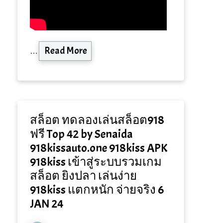
Read More
…
สล็อต ทดลองเล่นสล็อต918
ฟรี Top 42 by Senaida
918kissauto.one 918kiss APK
918kiss เข้าสู่ระบบรวมเกม
สล็อต ยิงปลา เล่นง่าย
918kiss แตกหนัก จ่ายจริง 6
JAN 24