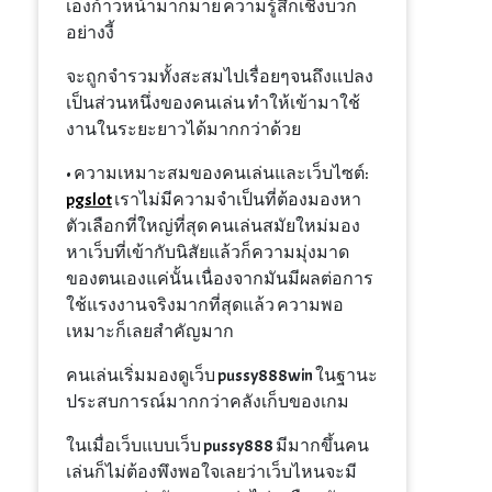
เองก้าวหน้ามากมาย ความรู้สึกเชิงบวก
อย่างงี้
จะถูกจำรวมทั้งสะสมไปเรื่อยๆจนถึงแปลง
เป็นส่วนหนึ่งของคนเล่น ทำให้เข้ามาใช้
งานในระยะยาวได้มากกว่าด้วย
• ความเหมาะสมของคนเล่นและเว็บไซต์:
pgslot
เราไม่มีความจำเป็นที่ต้องมองหา
ตัวเลือกที่ใหญ่ที่สุด คนเล่นสมัยใหม่มอง
หาเว็บที่เข้ากับนิสัยแล้วก็ความมุ่งมาด
ของตนเองแค่นั้น เนื่องจากมันมีผลต่อการ
ใช้แรงงานจริงมากที่สุดแล้ว ความพอ
เหมาะก็เลยสำคัญมาก
คนเล่นเริ่มมองดูเว็บ pussy888win ในฐานะ
ประสบการณ์มากกว่าคลังเก็บของเกม
ในเมื่อเว็บแบบเว็บ pussy888 มีมากขึ้นคน
เล่นก็ไม่ต้องพึงพอใจเลยว่าเว็บไหนจะมี