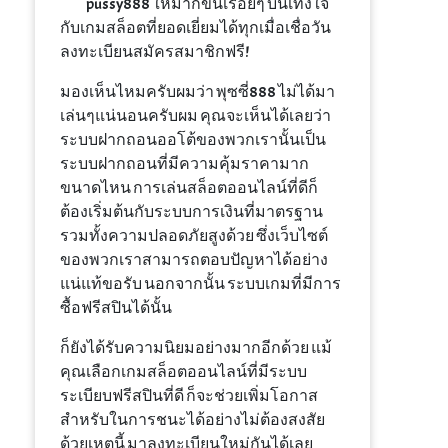
pussy888 ให้มากขึ้นเรื่อยๆ บันเทิงใจ
กับเกมสล็อตที่ยอดเยี่ยมได้ทุกเมื่อเชื่อวัน
ลงทะเบียนสมัครสมาชิกฟรี!
มองเห็นไหมครับผมว่า พุซซี่888 ไม่ได้มา
เล่นๆแน่นอนครับผม คุณจะเห็นได้เลยว่า
ระบบฝากถอนออโต้ของพวกเรานั้นเป็น
ระบบฝากถอนที่มีความคุ้มราคามาก
ขนาดไหน การเล่นสล็อตออนไลน์ที่ดีก็
ต้องเริ่มต้นกับระบบการเงินที่มาตรฐาน
รวมทั้งความปลอดภัยสูงด้วย ซึ่งเว็บไซต์
ของพวกเราสามารถตอบปัญหาได้อย่าง
แน่แท้ขอรับ นอกจากนั้น ระบบเกมที่มีการ
ซื้อฟรีสปินได้นั้น
ก็ยังได้รับความนิยมอย่างมากอีกด้วย แม้
คุณเลือกเกมสล็อตออนไลน์ที่มีระบบ
ระเบียบฟรีสปินที่ดี ก็จะช่วยเพิ่มโอกาส
สำหรับในการชนะได้อย่างไม่ต้องสงสัย
ด้วยเหตุนี้ มาลงทะเบียนใหม่กันได้เลย