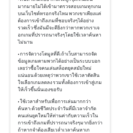
มากมายไม่ได้เข้ามาตรวจสอบเกมทุกเกม
บนเว็บไซต์หรอกจริงไหม พวกเขาเพียงแค่
ต้องการเข้าถึงเกมที่ชอบจริงๆได้อย่าง
รวดเร็ว ซึ่งมันมีจะดียิ่งกว่าหากพวกเราเจ
อกเกมที่ปรารถนาจริงๆโดยใช้เวลาค้นหา
ไม่นาน
• การจัดวางโตมูลที่ดี: ถ้าเว็บสามารถจัด
ข้อมูลเกมตามพวกได้อย่างเป็นระบบ บอก
เลยว่าซื้อใจคนเล่นสล็อตยุคสมัยใหม่
แน่นอน ด้วยเหตุว่าพวกเขาใช้เวลาตัดสิน
ใจเลือกเกมลดลง รวมทั้งต้องการเข้าสู่เกม
ให้เร็วขึ้นนั่นเองขอรับ
• ใช้เวลาสำหรับเพื่อการเล่นมากกว่า
ค้นหา: ด้วยชีวิตประจำวันที่มีเวลาจำกัด
คนเล่นยุคใหม่ให้ท่านค่ากับความเร็วใน
การเข้าถึงเกมที่ปรารถนาจริงๆมากยิ่งกว่า
ถ้าหากจำต้องเสียเวล่ำเวลาค้นหาเก