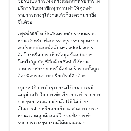
ขอรับ เป็นการเพิ่มทางเลือกสำหรับการให้
บริการกับสมาชิกทุกท่าน ทำให้คุณทำ
รายการต่างๆได้ง่ายแล้วก็สะดวกมากยิ่ง
ขึ้นด้วย
• พุซซี่888 ไม่เป็นอันตรายกับระบบตรวจ
ทาน: สำหรับเพื่อการทำธุรกรรมทุกคราว
จะมีระบบล็อกเพื่อคุ้มครองปกป้องการ
ฉ้อโกงหรือการแฮ็กข้อมูล ป้องกันการ
โอนไม่ถูกบัญชีอีกด้วย ซึ่งทำให้ท่าน
สามารถทำรายการได้อย่างเร็วรวมทั้งถูก
ต้อง พิจารณาแบบเรียลไทม์อีกด้วย
• ดูประวัติการทำธุรกรรมได้: ระบบจะมี
เมนูสำหรับในการเช็คเรื่องราวทำรายการ
ต่างๆของคุณแบบย้อนไปได้ ไม่ว่าจะ
เป็นการฝากหรือถอนก็ตาม สามารถตรวจ
ทานความถูกต้องแน่ใจรวมทั้งการทำ
รายการต่างๆของตนได้ตลอดเวลา