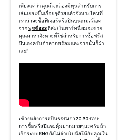
เพียงแต่ว่า คุณก็จะต้องมีทุนสำหรับการ
เล่นเยอะขึ้นเรื่อยๆด้วย แล้วจังหวะไหนที่
เราน่าจะซื้อฟีเจอร์ฟรีสปินบนเกมสล็อต
จาก
พุซซี่888
ดีล่ะ? ในพาร์ทนี้ ผมจะช่วย
คุณมาหาจังหวะที่ใช่สำหรับการซื้อฟรีส
ปินเองครับ ถ้าหากพร้อมและจากนั้นก็ฝ่า
เลย!
• ข้างหลังการสปินธรรมดา 20-30 รอบ:
การซื้อฟรีสปินจะคุ้มมากมายๆนะครับ ถ้า
เกิดระบบ RNG ยังไม่จ่ายโบนัสให้กับคุณใน