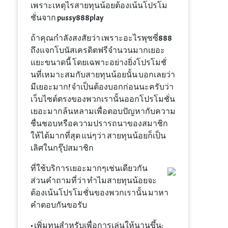
เพราะเหตุไรสายทุนน้อยต้องเน้นโปรโม
ชั่นจาก pussy888play
ถ้าคุณกำลังสงสัยว่า เพราะอะไรพุซซี่888
ถึงแจกโบนัสเครดิตฟรีจำนวนมากเยอะ
แยะขนาดนี้ โดยเฉพาะอย่างยิ่งโปรโมชั่
นที่เหมาะสมกับสายทุนน้อยนั้น บอกเลยว่า
มีเยอะมาก! จำเป็นต้องบอกก่อนนะครับว่า
เว็บไซต์ตรงของพวกเรานั้นออกโปรโมชั่น
เยอะมากล้นหลามเพื่อตอบปัญหากับความ
ชื่นชอบหรือความปรารถนาของสมาชิก
ให้ได้มากที่สุด แน่ๆว่า สายทุนน้อยก็เป็น
เลิศในกรุ๊ปสมาชิก
ที่ใช้บริการเยอะมากๆเช่นเดียวกัน
ส่วนคำถามที่ว่า ทำไมสายทุนน้อยจะ
ต้องเน้นโปรโมชั่นของพวกเรานั้น มาหา
คำตอบกันขอรับ
• เพิ่มทุนสำหรับเพื่อการเล่นให้นานขึ้น: