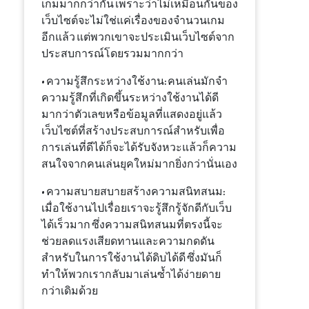
เกมมากกว่ากัน เพราะว่าไม่เหมือนกันของ
เว็บไซต์จะไม่ใช่แค่เรื่องของจำนวนเกม
อีกแล้ว แต่พวกเขาจะประเมินเว็บไซต์จาก
ประสบการณ์โดยรวมมากกว่า
• ความรู้สึกระหว่างใช้งาน: คนเล่นมักจำ
ความรู้สึกที่เกิดขึ้นระหว่างใช้งานได้ดี
มากว่าตัวเลขหรือข้อมูลที่แสดงอยู่แล้ว
เว็บไซต์ที่สร้างประสบการณ์สำหรับเพื่อ
การเล่นที่ดีได้ก็จะได้รับจังหวะแล้วก็ความ
สนใจจากคนเล่นยุคใหม่มากยิ่งกว่านั่นเอง
• ความสบายสบายสร้างความสนิทสนม:
เมื่อใช้งานไปเรื่อยเราจะรู้สึกรู้จักดีกับเว็บ
ได้เร็วมาก ซึ่งความสนิทสนมที่ตรงนี้จะ
ช่วยลดแรงเสียดทานและความกดดัน
สำหรับในการใช้งานได้ดิบได้ดี ซึ่งมันก็
ทำให้พวกเรากลับมาเล่นซ้ำได้ง่ายดาย
กว่าเดิมด้วย