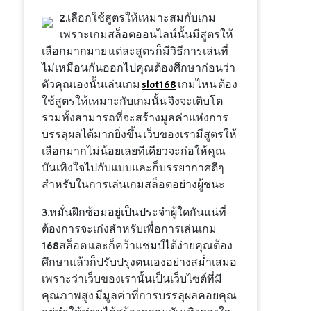
2.เลือกใช้สูตรให้เหมาะสมกับเกม
เพราะเกมสล็อตออนไลน์นั้นมีสูตรให้
เลือกมากมาย แต่ละสูตรก็มีวิธีการเล่นที่
ไม่เหมือนกันออกไปคุณต้องศึกษาก่อนว่า
ตัวคุณเองนั้นเล่นเกม
slot168
เกมไหน ต้อง
ใช้สูตรให้เหมาะกับเกมนั้น จึงจะเติบโต
รวมทั้งสามารถที่จะสร้างมูลค่าแห่งการ
บรรลุผลได้มากยิ่งขึ้น เว็บของเรามีสูตรให้
เลือกมากไม่น้อยเลยทีเดียวจะก่อให้คุณ
บันเทิงใจไปกับแบบและก็บรรยากาศดีๆ
สำหรับในการเล่นเกมสล็อตอย่างผู้ชนะ
3.หมั่นฝึกซ้อมอยู่เป็นประจำผู้ใดกันแน่ที่
ต้องการจะเก่งสำหรับเพื่อการเล่นเกม
168สล็อต และก็คว้าแชมป์ได้ง่ายคุณต้อง
ศึกษาแล้วก็ปรับปรุงตนเองอย่างสม่ำเสมอ
เพราะว่าเว็บของเรานั้นเป็นเว็บไซต์ที่มี
คุณภาพสูง มีมูลค่าที่การบรรลุผลคอยคุณ