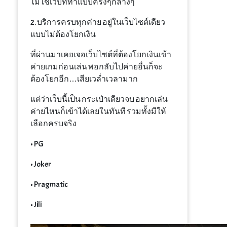
ไม่ใช่เว็บที่ทำแบบครึ่งๆกลางๆ
2. บริการครบทุกค่าย อยู่ในเว็บไซต์เดียว
แบบไม่ต้องโยกเงิน
ที่ผ่านมาเคยเจอเว็บไซต์ที่ต้องโยกเงินเข้า
ค่ายเกมก่อนเล่น พอกลับไปค่ายอื่นก็จะ
ต้องโยกอีก…เสียเวล่ำเวลามาก
แต่ว่าเว็บนี้เป็น กระเป๋าเดียวจบ อยากเล่น
ค่ายไหนก็เข้าได้เลยในทันที รวมทั้งมีให้
เลือกครบจริง
• PG
• Joker
• Pragmatic
• Jili