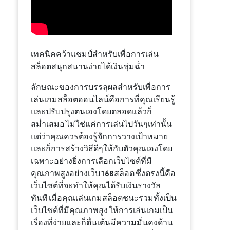
เทคนิคคว้าแชมป์สำหรับเพื่อการเล่น
สล็อตสนุกสนานง่ายได้เงินชุ่มฉ่ำ
ลักษณะของการบรรลุผลสำหรับเพื่อการ
เล่นเกมสล็อตออนไลน์คือการที่คุณเรียนรู้
และปรับปรุงตนเองโดยตลอดแล้วก็
สม่ำเสมอ ไม่ใช่แค่การเล่นไปวันๆเท่านั้น
แต่ว่าคุณควรต้องรู้จักการวางเป้าหมาย
และก็การสร้างวิธีดีๆให้กับตัวคุณเองโดย
เฉพาะอย่างยิ่งการเลือกเว็บไซต์ที่มี
คุณภาพสูงอย่างเว็บ 168สล็อต ซึ่งตรงนี้คือ
เว็บไซต์ที่จะทำให้คุณได้รับเงินรางวัล
ทันที เมื่อคุณเล่นเกมสล็อตชนะรวมทั้งเป็น
เว็บไซต์ที่มีคุณภาพสูง ให้การเล่นเกมเป็น
เรื่องที่ง่ายและก็ตื่นเต้นมีความมั่นคงด้าน