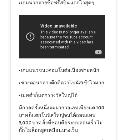
• เกมพวกสายซื้อฟรีสปิน แตกไวสุดๆ
• เกมแนวชนะคอมโบต่อเนื่องจ่ายหนัก
• ช่วงตอนกลางดึกคิดว่าโบนัสเข้าไวมาก
• เบทต่ำก็แตกรางวัลใหญ่ได้
มีกาลครั้งหนึ่งผมฝากวอเลทเพียงแค่ 100
บาท ก็แตกโบนัสใหญ่จนได้ถอนแทบ
3,000 บาท สิ่งที่ชอบคือระบบถอนเร็ว ไม่
กั๊ก ไม่ล็อกยูสเหมือนบางเว็บ