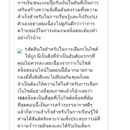
การเงิน ชนะเกมปุ๊บรับเงินในทันทีเป็นการ
เสริมสร้างความยั่งยืนมั่นคงรวมทั้งความ
สำเร็จสำหรับในการเรียนรู้และก็ปรับปรุง
ตัวเองอย่างต่อเนื่อง ไปดูกันดีกว่าว่าการ
คว้าแชมป์ในการเล่นเกมสล็อตจะต้องทำ
อย่างไรบ้าง
1.ตัดสินใจสำหรับในการเลือกเว็บไซต์
ให้ถูก นี่เป็นสิ่งที่จำเป็นอันดับแรกๆที่
คุณไม่ควรละเลย เนื่องจากว่าเว็บไซต์
สล็อตออนไลน์ในตอนนี้มีมากมายก่าย
กองมีทั้งยังดีและไม่ดีปนกัน คุณก็เลย
จำเป็นต้องให้ความใส่ใจสำหรับการเลือก
เว็บไซต์อย่างมีคุณภาพแล้วก็นำเลยว่า
168สล็อต เป็นที่สุดที่เว็บไซต์สล็อตที่คุ้ม
ที่สุดตอนนี้ เป็นการสร้างบรรยากาศดีๆ
แล้วก็ความสำเร็จสำหรับในการเรียนรู้ให้
ท่านได้สัมผัสจังหวะรวมทั้งประสบการณ์ที่
ความร่ำรวยมั่นคงและได้รับเงินเต็มๆ