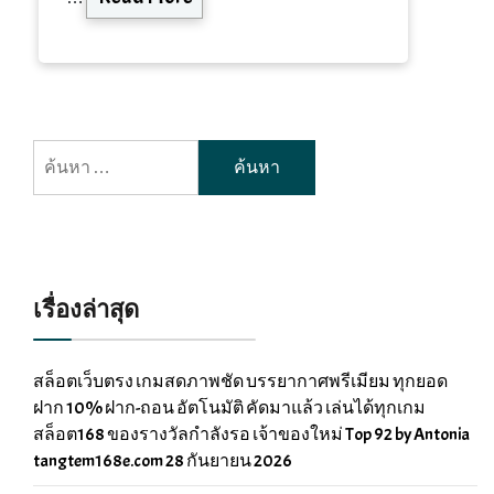
ค้นหา
สำหรับ:
เรื่องล่าสุด
สล็อตเว็บตรง เกมสดภาพชัด บรรยากาศพรีเมียม ทุกยอด
ฝาก 10% ฝาก-ถอน อัตโนมัติ คัดมาแล้ว เล่นได้ทุกเกม
สล็อต168 ของรางวัลกำลังรอ เจ้าของใหม่ Top 92 by Antonia
tangtem168e.com 28 กันยายน 2026