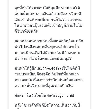
จุดที่ทำให้ผมชอบใจที่สุดคือ ระบบออโต้
แบบเต็มแบบ ฝากเงินแล้วไม่ถึง 3–5 วินาที
เงินเข้าทันที พอเพียงถอนก็ไม่ต้องแจ้งคน
ไหน กดถอนปุ๊บ เงินเด้งเข้าบัญชีภายในไม่
กี่วินาทีเช่นกัน
ผมลองถอนหลายหน ทั้งยอดหลักร้อย หลัก
พัน ไปจนถึงหลักหมื่น ทุกหนใช้เวลาเร็ว
มากเหมือนเดิม ไม่มีงอแง ไม่มีอ้างระบบ
พิจารณา ไม่มีให้คอยแอดมินอนุมัติ
มันทำให้รู้สึกเลยว่า vip168sa เว็บไซต์ที่มี
ระบบระเบียบดีจังๆคือเว็บไซต์ที่พวกเรา
ควรจะเล่น เนื่องจากว่านักเล่นสล็อตอยาก
ความ “มั่นใจ” มากที่สุดเวลาเบิกเงิน
สิ่งที่ทำให้จับใจเป็นพิเศษ sagame168
หลังใช้มาสักพัก ก็ยิ่งมีความเห็นว่าเว็บนี้