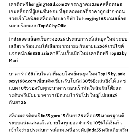
เครดิตฟรี hengjing168d.com 29 กรกฎาคม 2569 สล็อต168
เกมสล็อต ที่ผู้เล่นชื่นชอบ ที่สุด ลอตเตอรี่ ราคาถูก ฝาก-ถอน
รวดเร็ว ไลฟ์สด สล็อต ยิงปลา กีฬา ไพ่ hengjing168 เกมสล็อต
หลายร้อยแบบ Top 80 by Ollie
Jinda888 สล็อตเว็บตรง 2026 ประสบการณ์เล่นยุคใหม่ ระบบ
เสถียร พร้อมเกมให้เลือกมากมาย 5 กันยายน 2569 เวปไซต์
แจกหนัก Jin888.asia คาสิโน เว็บเปิดใหม่ เครดิตฟรี Top 33 by
Mari
บาคาร่า168 เว็บไพ่สดที่ตอบโจทย์คนยุคใหม่ Top 19 by Janie
sexy168c.com เซียนตัดเซียน รับโบนัส 30%ยิ่งเล่นยิ่งได้ แคช
แบค 10% รองรับทุกธนาคาร ถอนเร็วทันใจ สัมผัสโต๊ะสด
ระดับพรีเมียม บาคาร่า เปิดเกมไว รับโปรใหญ่ไปเลย 29
กันยา 26
สล็อตเครดิตฟรี Jin55.guru 15 กันยา 26 สล็อต55 มาตรฐานดี
ระบบแน่น เล่นแล้วสบายใจ ทุกยอดฝากรับ 10% ได้เงินเร็ว
เข้าใจง่าย ประสบการณ์เกมเหนือระดับ jinda55 คลิกเดียวเริ่ม