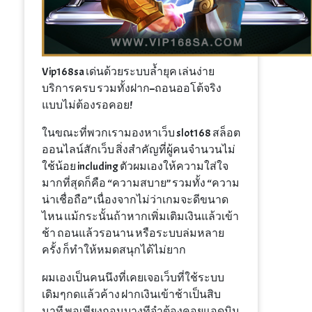
Vip168sa เด่นด้วยระบบล้ำยุค เล่นง่าย
บริการครบ รวมทั้งฝาก–ถอนออโต้จริง
แบบไม่ต้องรอคอย!
ในขณะที่พวกเรามองหาเว็บ slot168 สล็อต
ออนไลน์สักเว็บ สิ่งสำคัญที่ผู้คนจำนวนไม่
ใช้น้อย including ตัวผมเองให้ความใส่ใจ
มากที่สุดก็คือ “ความสบาย” รวมทั้ง “ความ
น่าเชื่อถือ” เนื่องจากไม่ว่าเกมจะดีขนาด
ไหน แม้กระนั้นถ้าหากเพิ่มเติมเงินแล้วเข้า
ช้า ถอนแล้วรอนาน หรือระบบล่มหลาย
ครั้ง ก็ทำให้หมดสนุกได้ไม่ยาก
ผมเองเป็นคนนึงที่เคยเจอเว็บที่ใช้ระบบ
เดิมๆกดแล้วค้าง ฝากเงินเข้าช้าเป็นสิบ
นาที พอเพียงถอนบางทีจำต้องคอยแอดมิน