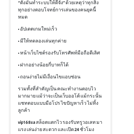
“ตั้งมั่นทำระบบให้ดีจัง” ด้วยเหตุว่าทุกสิ่ง
ทุกอย่างตอบโจทย์การเล่นของคนยุคนี้
หมด
• อัปเดตเกมใหม่เร็ว
• มีให้ทดลองเล่นทุกค่าย
• หน้าเว็บไซต์รองรับโทรศัพท์มือถือดีเลิศ
• ฝากอย่างน้อยกี่บาทก็ได้
• ถอนง่ายไม่มีเงื่อนไขแอบซ่อน
รวมทั้งที่สำคัญเป็น คณะทำงานตอบไว
มากมาย แม้ว่าจะเป็นเว็บออโต้ แม้กระนั้น
แชทตอบแบบมือโปร ไขปัญหาเร็ว ไม่ทิ้ง
ลูกค้า
vip168sa สล็อตแตกไว รองรับทรูวอเลท มา
แรง เล่นง่าย สะดวก และเปิด 24 ชั่วโมง