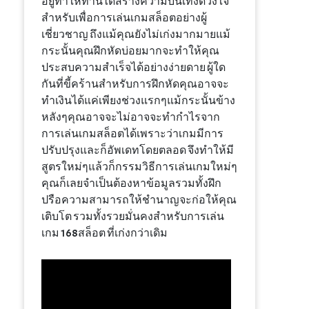
อยู่ทำให้ท่านได้สร้างความบันเทิงดวงใจ
สำหรับเพื่อการเล่นเกมสล็อตอย่างผู้
เชี่ยวชาญ ถึงแม้คุณยังไม่เก่งมากมายแม้
กระนั้นคุณฝึกหัดบ่อยมากจะทำให้คุณ
ประสบความสำเร็จได้อย่างง่ายดาย ผู้ใด
กันที่ขี้คร้านสำหรับการฝึกหัดคุณอาจจะ
ทำเงินได้แค่เพียงช่วงแรกๆแม้กระนั้นข้าง
หลังๆคุณอาจจะไม่อาจจะทำกำไรจาก
การเล่นเกมสล็อตได้เพราะว่าเกมมีการ
ปรับปรุงและก็อัพเดทโดยตลอด จึงทำให้มี
สูตรใหม่ๆแล้วก็กรรมวิธีการเล่นเกมใหม่ๆ
คุณก็เลยจำเป็นต้องหาข้อมูลรวมทั้งฝึก
ปรือความสามารถให้ชำนาญจะก่อให้คุณ
เติบโต รวมทั้งรวยมั่นคงสำหรับการเล่น
เกม 168สล็อต ที่เก่งกว่าเดิม