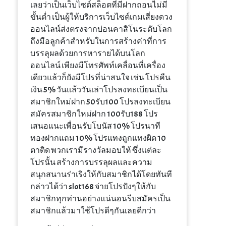
เลยว่าเป็นเว็บไซต์สล็อตที่มีฝากถอนไม่มี
ขั้นต่ำ เป็นผู้ให้บริการเว็บไซต์เกมเสี่ยงดวง
ออนไลน์ส่งตรงจากบ่อนคาสิโนระดับโลก
ถึงมือลูกค้าสำหรับในการสร้างค่าที่การ
บรรลุผลด้วยการหารายได้บนโลก
ออนไลน์ เพียงมีโทรศัพท์เคลื่อนที่เครื่อง
เดียวแล้วก็ยังมีโปรที่น่าสนใจ เช่น โปรคืน
เงิน 5% วันแล้ววันเล่าโปรลงทะเบียนเป็น
สมาชิกใหม่ฝาก 50รับ100 โปรลงทะเบียน
สมัครสมาชิกใหม่ฝาก 100รับ188 โปร
เสนอแนะเพื่อนรับโบนัส 10% โปรนาที
ทองฝากแถม 10% โปรแทงถูกแทงผิด 10
ตาติด พวกเรามีรางวัลมอบให้ ซึ่งแต่ละ
โปรนั้น สร้างการบรรลุผลและความ
สนุกสนานร่าเริงให้กับสมาชิกได้โดยทันที
กล่าวได้ว่า slot168 จ่ายโปรปังๆให้กับ
สมาชิกทุกท่านอย่างแน่นอนรีบสมัครเป็น
สมาชิกแล้วมาใช้โปรดีๆกันเลยดีกว่า