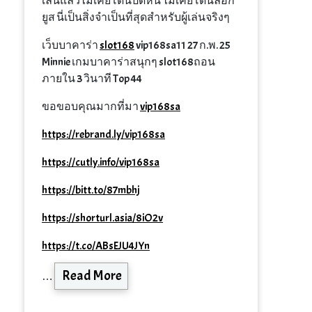
เล่นแล้วไม่เคยโดนปิดหนี ไม่เคยโดนล็อก
ยูส นี่เป็นสิ่งจำเป็นที่สุดสำหรับผู้เล่นจริงๆ
เว็บบาคาร่า
slot168
vip168sa11 27 ก.พ. 25
Minnie เกมบาคาร่าสนุกๆ slot168ถอน
ภายใน 3 วินาที Top 44
ขอขอบคุณมากที่มา
vip168sa
https://rebrand.ly/vip168sa
https://cutly.info/vip168sa
https://bitt.to/87mbhj
https://shorturl.asia/8iO2v
https://t.co/ABsEJU4JYn
Read More
…