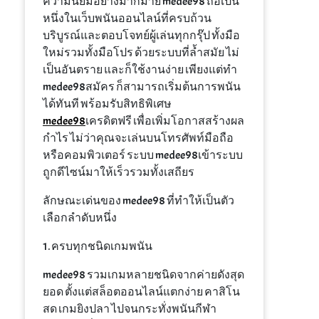
ความนิยมอย่างมากมาย medee98 ถือเป็น
หนึ่งในเว็บพนันออนไลน์ที่ครบถ้วน
บริบูรณ์และตอบโจทย์ผู้เล่นทุกกรุ๊ป ทั้งมือ
ใหม่รวมทั้งมือโปร ด้วยระบบที่ล้ำสมัย ไม่
เป็นอันตราย และก็ใช้งานง่าย เพียงแต่ทำ
medee98สมัคร ก็สามารถเริ่มต้นการพนัน
ได้ทันที พร้อมรับสิทธิพิเศษ
medee98
เครดิตฟรี เพื่อเพิ่มโอกาสสร้างผล
กำไร ไม่ว่าคุณจะเล่นบนโทรศัพท์มือถือ
หรือคอมพิวเตอร์ ระบบ medee98เข้าระบบ
ถูกดีไซน์มาให้เร็วรวมทั้งเสถียร
ลักษณะเด่นของ medee98 ที่ทำให้เป็นตัว
เลือกลำดับหนึ่ง
1. ครบทุกชนิดเกมพนัน
medee98 รวมเกมหลายชนิดจากค่ายดังสุด
ยอด ตั้งแต่สล็อตออนไลน์แตกง่าย คาสิโน
สด เกมยิงปลา ไปจนกระทั่งพนันกีฬา