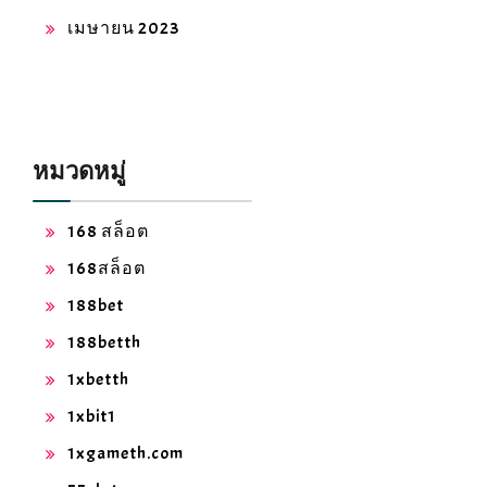
เมษายน 2023
หมวดหมู่
168 สล็อต
168สล็อต
188bet
188betth
1xbetth
1xbit1
1xgameth.com