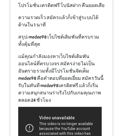
โปรโมชั่น เครดิตฟรี โบนัสฝาก คืนยอดเสีย
ความรวดเร็ว สมัครแล้วก็เข้าสู่ระบบได้
ด้านใน 1 นาที
สรุป: medee98 เว็บไซต์เดิมพันที่ครบรวม
ทั้งคุ้มที่สุด
แม้คุณกำลังมองหาเว็บไซต์เดิมพัน
ออนไลน์ที่ครบวงจร สมัครง่าย ไม่เป็น
อันตราย รวมทั้งมีโปรโมชั่นจัดเต็ม
medee98 คือคำตอบที่ยอดเยี่ยม สมัครวันนี้
รับในทันที medee98เครดิตฟรี แล้วก็เริ่ม
ความสนุกสนานร่าเริงไปกับเกมคุณภาพ
ตลอด 24 ชั่วโมง