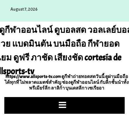
Skip
August 7, 2026
to
content
ดูกีฬาออนไลน์ ดูบอลสด วอลเลย์บอ
วย แบดมินตัน บนมือถือ กีฬายอด
ิยม ดูฟรี ภาชัด เสียงชัด cortesía de
llsports-tv
https://www.allsports-tv.com ดูกีฬาถ่ายทอดสดวันนี้ ดูผ่านมือถือ
ได้ทุกที่ ไม่พลาดแมตช์สำคัญ ช่องดูกีฬาออนไลน์ กับลีกชั้นนำทั้ง
พรีเมียร์ลีก ลาลิก้า บุนเดสลีกา เซเรียอา