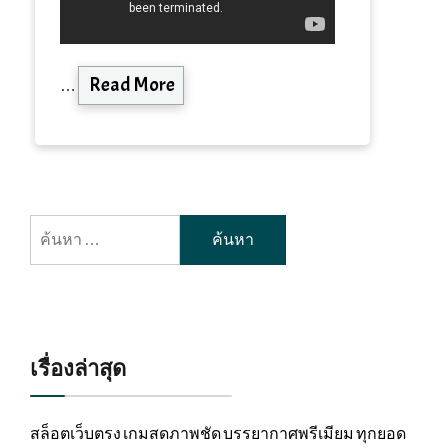
Read More
…
ค้นหา
สำหรับ:
เรื่องล่าสุด
สล็อตเว็บตรง เกมสดภาพชัด บรรยากาศพรีเมียม ทุกยอด