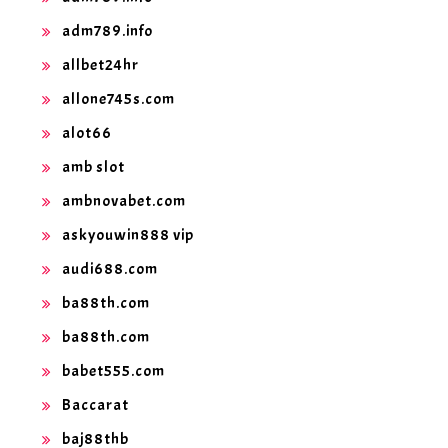
adm789.info
allbet24hr
allone745s.com
alot66
amb slot
ambnovabet.com
askyouwin888 vip
audi688.com
ba88th.com
ba88th.com
babet555.com
Baccarat
baj88thb