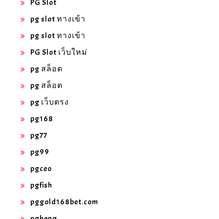
PG Slot
pg slot ทางเข้า
pg slot ทางเข้า
PG Slot เว็บใหม่
pg สล็อต
pg สล็อต
pg เว็บตรง
pg168
pg77
pg99
pgceo
pgfish
pggold168bet.com
pgheng