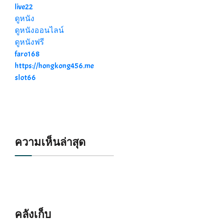
live22
ดูหนัง
ดูหนังออนไลน์
ดูหนังฟรี
faro168
https://hongkong456.me
slot66
ความเห็นล่าสุด
คลังเก็บ