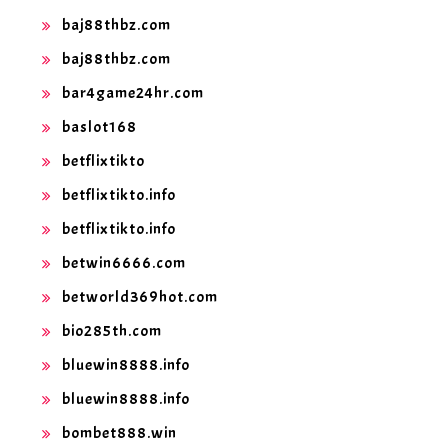
baj88thbz.com
baj88thbz.com
bar4game24hr.com
baslot168
betflixtikto
betflixtikto.info
betflixtikto.info
betwin6666.com
betworld369hot.com
bio285th.com
bluewin8888.info
bluewin8888.info
bombet888.win