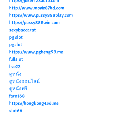
https://joker123auto.com
http://www.movie87hd.com
https://www.pussy888play.com
https://pussy888win.com
sexybaccarat
pg slot
pgslot
https://www.pgheng99.me
fullslot
live22
ดูหนัง
ดูหนังออนไลน์
ดูหนังฟรี
faro168
https://hongkong456.me
slot66