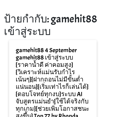
ป้ายกำกับ:
gamehit88
เข้าสู่ระบบ
gamehit88 4 September
gamehit88 เข้าสู่ระบบ
{ราคาน้ำดี ค่าคอมสูง}
{วิเคราะห์แม่นรับกำไร
เน้นๆ}{ฝากถอนไม่มีขั้นต่ำ
แน่นอน}{เริ่มเท่าไรก็เล่นได้}
{ตอบโจทย์ทุกงบ}ระบบ AI
จับสูตรแม่นยำ{ใช้ได้จริงกับ
ทุกเกม}{ช่วยเพิ่มโอกาสชนะ
สูงขึ้น} Top 77 by Rhonda