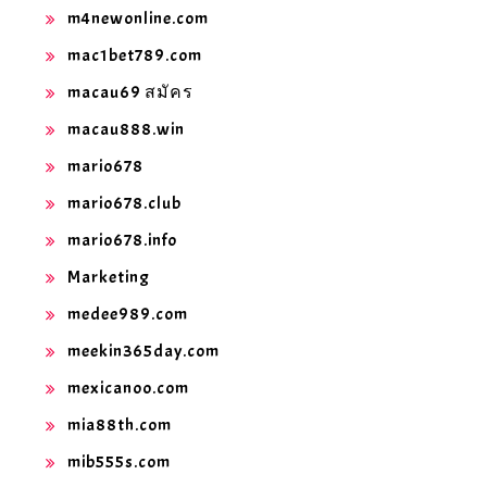
m4newonline.com
mac1bet789.com
macau69 สมัคร
macau888.win
mario678
mario678.club
mario678.info
Marketing
medee989.com
meekin365day.com
mexicanoo.com
mia88th.com
mib555s.com