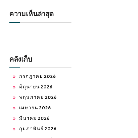
ความเห็นล่าสุด
คลังเก็บ
กรกฎาคม 2026
มิถุนายน 2026
พฤษภาคม 2026
เมษายน 2026
มีนาคม 2026
กุมภาพันธ์ 2026