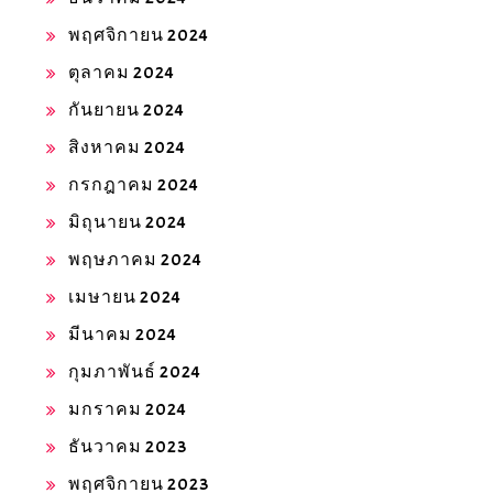
พฤศจิกายน 2024
ตุลาคม 2024
กันยายน 2024
สิงหาคม 2024
กรกฎาคม 2024
มิถุนายน 2024
พฤษภาคม 2024
เมษายน 2024
มีนาคม 2024
กุมภาพันธ์ 2024
มกราคม 2024
ธันวาคม 2023
พฤศจิกายน 2023