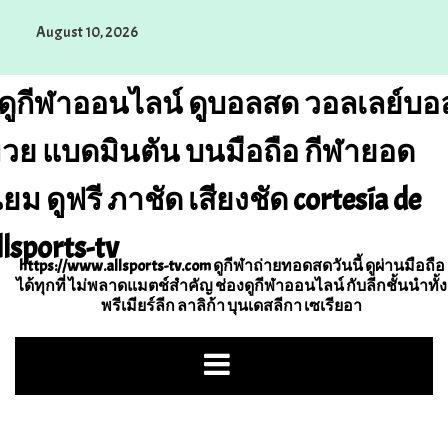
Skip
August 10, 2026
to
content
ดูกีฬาออนไลน์ ดูบอลสด วอลเลย์บอ
วย แบดมินตัน บนมือถือ กีฬายอด
ิยม ดูฟรี ภาชัด เสียงชัด cortesía de
llsports-tv
https://www.allsports-tv.com ดูกีฬาถ่ายทอดสดวันนี้ ดูผ่านมือถือ
ได้ทุกที่ ไม่พลาดแมตช์สำคัญ ช่องดูกีฬาออนไลน์ กับลีกชั้นนำทั้ง
พรีเมียร์ลีก ลาลิก้า บุนเดสลีกา เซเรียอา