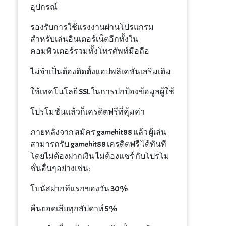
อุปกรณ์
รองรับการใช้แรงงานผ่านโปรแกรม
สำหรับเล่นอินเตอร์เน็ตอีกทั้งใน
คอมพิวเตอร์รวมทั้งโทรศัพท์มือถือ
ไม่จำเป็นต้องติดตั้งแอปพลิเคชันเสริมเติม
ใช้เทคโนโลยี SSL ในการปกป้องข้อมูลผู้ใช้
โปรโมชั่นแล้วก็เครดิตฟรีที่คุ้มค่า
ภายหลังจาก สมัคร gamehit88 แล้ว ผู้เล่น
สามารถรับ gamehit88 เครดิตฟรี ได้ทันที
โดยไม่ต้องฝากเงิน ไม่ต้องแชร์ กับโปรโม
ชั่นอื่นๆอย่างเช่น:
โบนัสฝากทีแรกของวัน 30%
คืนยอดเสียทุกสัปดาห์ 5%