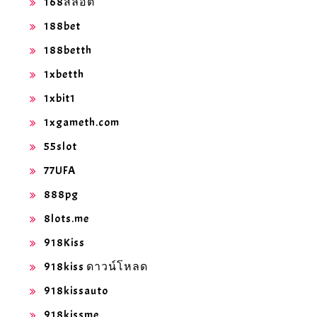
168สล็อต
188bet
188betth
1xbetth
1xbit1
1xgameth.com
55slot
77UFA
888pg
8lots.me
918Kiss
918kiss ดาวน์โหลด
918kissauto
918kissme