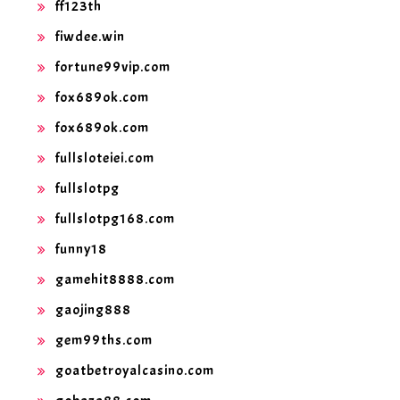
ff123th
fiwdee.win
fortune99vip.com
fox689ok.com
fox689ok.com
fullsloteiei.com
fullslotpg
fullslotpg168.com
funny18
gamehit8888.com
gaojing888
gem99ths.com
goatbetroyalcasino.com