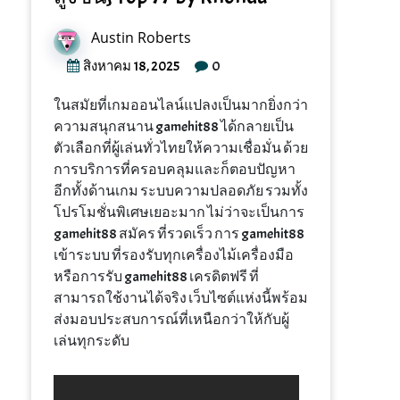
Austin Roberts
0
สิงหาคม 18, 2025
ในสมัยที่เกมออนไลน์แปลงเป็นมากยิ่งกว่า
ความสนุกสนาน gamehit88 ได้กลายเป็น
ตัวเลือกที่ผู้เล่นทั่วไทยให้ความเชื่อมั่น ด้วย
การบริการที่ครอบคลุมและก็ตอบปัญหา
อีกทั้งด้านเกม ระบบความปลอดภัย รวมทั้ง
โปรโมชั่นพิเศษเยอะมาก ไม่ว่าจะเป็นการ
gamehit88 สมัคร ที่รวดเร็ว การ gamehit88
เข้าระบบ ที่รองรับทุกเครื่องไม้เครื่องมือ
หรือการรับ gamehit88 เครดิตฟรี ที่
สามารถใช้งานได้จริง เว็บไซต์แห่งนี้พร้อม
ส่งมอบประสบการณ์ที่เหนือกว่าให้กับผู้
เล่นทุกระดับ