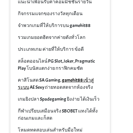
แนะนำเพื่อนรับค่าคอมมิชชั่นรายวัน
กิจกรรมแจกของรางวัลทุกเดือน
จำพวกเกมที่ให้บริการบน gamehit88
รวมเกมยอดฮิตจากค่ายดังทั่วโลก
ประเภทเกม ค่ายที่ให้บริการ ข้อดี
สล็อตออนไลน์ PG Slot, Joker, Pragmatic
Play โบนัสแตกง่าย กราฟิกคมชัด
คาสิโนสด SA Gaming,
gamehit88 เข้าสู่
ระบบ
AE Sexy ถ่ายทอดสดจากห้องจริง
เกมยิงปลา Spadegaming ยิงง่าย ได้เงินเร็ว
กีฬาเปรียบเสมือนจริง SBOBET แทงได้ทั้ง
ก่อนเกมและก็สด
โหมดทดสอบเล่นสำหรับมือใหม่