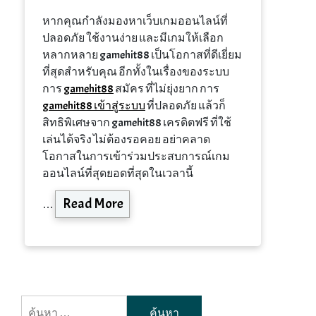
หากคุณกำลังมองหาเว็บเกมออนไลน์ที่
ปลอดภัย ใช้งานง่าย และมีเกมให้เลือก
หลากหลาย gamehit88 เป็นโอกาสที่ดีเยี่ยม
ที่สุดสำหรับคุณ อีกทั้งในเรื่องของระบบ
การ
gamehit88
สมัคร ที่ไม่ยุ่งยาก การ
gamehit88 เข้าสู่ระบบ
ที่ปลอดภัย แล้วก็
สิทธิพิเศษจาก gamehit88 เครดิตฟรี ที่ใช้
เล่นได้จริง ไม่ต้องรอคอย อย่าคลาด
โอกาสในการเข้าร่วมประสบการณ์เกม
ออนไลน์ที่สุดยอดที่สุดในเวลานี้
Read More
…
ค้นหา