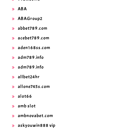
ABA
ABAGroup2
abbet789.com
acebet789.com
aden168ss.com
adm789.info
adm789.info
allbet24hr
allone745s.com
alot66
amb slot
ambnovabet.com
askyouwin888 vip