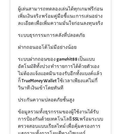
ผู้เล่นสามารถทดลองเล่นได้ทุกเกมฟรีก่อน
เพิ่มเงินจริง พร้อมคู่มือชี้แนะการเล่นอย่าง
ละเอียด เพื่อเพิ่มความมั่นใจก่อนลงทุนจริง
ระบบธุรกรรมการคลังที่ปลอดภัย
ฝากถอนออโต้ ไม่มีอย่างน้อย
ระบบฝากถอนของ gamehit88 เป็นแบบ
อัตโนมัติทั้งปวง ทำรายการได้ด้วยตัวเอง
ไม่ต้องแจ้งแอดมิน รองรับอีกทั้งแบงค์แล้ว
ก็ TrueMoney Wallet ใช้เวลาเพียงแค่ไม่กี่
วินาที เงินเข้าโดยทันที
ประกันความปลอดภัยชั้นสูง
ข้อมูลรวมทั้งธุรกรรมของผู้ใช้งานได้รับ
การป้องกันด้วยเทคโนโลยี SSL พร้อมระบบ
ตรวจสอบแบบเรียลไทม์ เพื่อคุ้มครองการ
แฮกรวมทั้งการโจมตีทางไซเบอร์