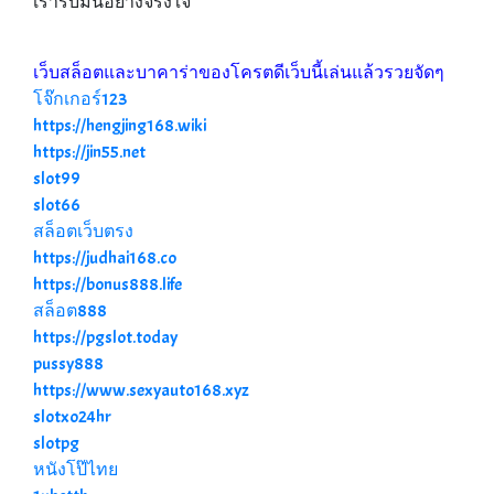
เรารับมันอย่างจริงใจ
เว็บสล็อตและบาคาร่าของโครตดีเว็บนี้เล่นแล้วรวยจัดๆ
โจ๊กเกอร์123
https://hengjing168.wiki
https://jin55.net
slot99
slot66
สล็อตเว็บตรง
https://judhai168.co
https://bonus888.life
สล็อต888
https://pgslot.today
pussy888
https://www.sexyauto168.xyz
slotxo24hr
slotpg
หนังโป๊ไทย