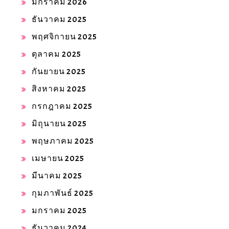
มกราคม 2026
ธันวาคม 2025
พฤศจิกายน 2025
ตุลาคม 2025
กันยายน 2025
สิงหาคม 2025
กรกฎาคม 2025
มิถุนายน 2025
พฤษภาคม 2025
เมษายน 2025
มีนาคม 2025
กุมภาพันธ์ 2025
มกราคม 2025
ธันวาคม 2024