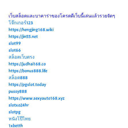
เว็บสล็อตและบาคาร่าของโครตดีเว็บนี้เล่นแล้วรวยจัดๆ
โจ๊กเกอร์123
https://hengjing168.wiki
https://jin55.net
slot99
slot66
สล็อตเว็บตรง
https://judhai168.co
https://bonus888.life
สล็อต888
https://pgslot.today
pussy888
https://www.sexyauto168.xyz
slotxo24hr
slotpg
หนังโป๊ไทย
1xbetth