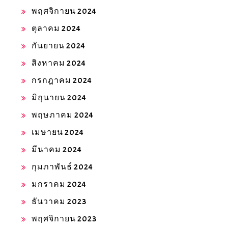
พฤศจิกายน 2024
ตุลาคม 2024
กันยายน 2024
สิงหาคม 2024
กรกฎาคม 2024
มิถุนายน 2024
พฤษภาคม 2024
เมษายน 2024
มีนาคม 2024
กุมภาพันธ์ 2024
มกราคม 2024
ธันวาคม 2023
พฤศจิกายน 2023