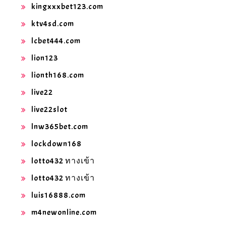
kingxxxbet123.com
ktv4sd.com
lcbet444.com
lion123
lionth168.com
live22
live22slot
lnw365bet.com
lockdown168
lotto432 ทางเข้า
lotto432 ทางเข้า
luis16888.com
m4newonline.com