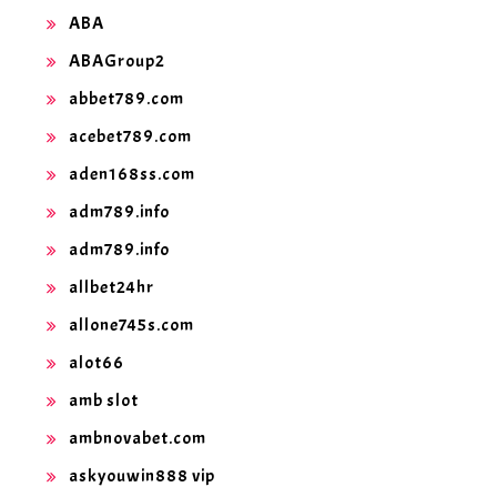
ABA
ABAGroup2
abbet789.com
acebet789.com
aden168ss.com
adm789.info
adm789.info
allbet24hr
allone745s.com
alot66
amb slot
ambnovabet.com
askyouwin888 vip