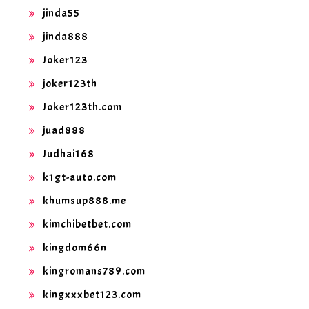
jinda55
jinda888
Joker123
joker123th
Joker123th.com
juad888
Judhai168
k1gt-auto.com
khumsup888.me
kimchibetbet.com
kingdom66n
kingromans789.com
kingxxxbet123.com