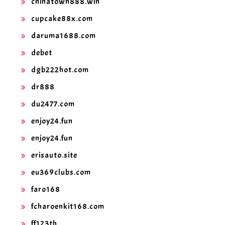
chinatown888.win
cupcake88x.com
daruma1688.com
debet
dgb222hot.com
dr888
du2477.com
enjoy24.fun
enjoy24.fun
erisauto.site
eu369clubs.com
faro168
fcharoenkit168.com
ff123th