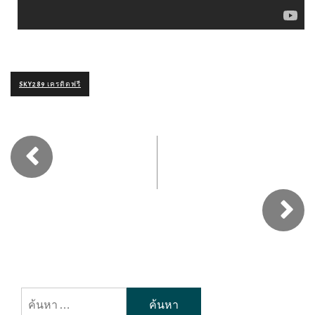
SKY289 เครดิตฟรี
ค้นหา
สำหรับ: