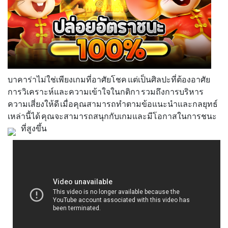
บาคาร่าไม่ใช่เพียงเกมที่อาศัยโชค แต่เป็นศิลปะที่ต้องอาศัย
การวิเคราะห์และความเข้าใจในกติกา รวมถึงการบริหาร
ความเสี่ยงให้ดี เมื่อคุณสามารถทำตามข้อแนะนำและกลยุทธ์
เหล่านี้ได้ คุณจะสามารถสนุกกับเกมและมีโอกาสในการชนะ
ที่สูงขึ้น