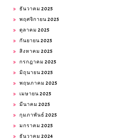
ธันวาคม 2025
พฤศจิกายน 2025
ตุลาคม 2025
กันยายน 2025
สิงหาคม 2025
กรกฎาคม 2025
มิถุนายน 2025
พฤษภาคม 2025
เมษายน 2025
มีนาคม 2025
กุมภาพันธ์ 2025
มกราคม 2025
ธันวาคม 2024