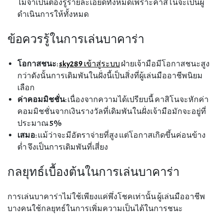
ไม่จำเป็นต้องรู้รายละเอียดทั้งหมดเพราะคาสิโนจะเป็นผู้
ดำเนินการให้ทั้งหมด
ข้อควรรู้ในการเล่นบาคาร่า
โอกาสชนะ
:
sky289 เข้าสู่ระบบ
ฝ่ายเจ้ามือมีโอกาสชนะสูง
กว่าดังนั้นการเดิมพันในฝั่งนี้เป็นสิ่งที่ผู้เล่นมืออาชีพนิยม
เลือก
ค่าคอมมิชชั่น
: เนื่องจากความได้เปรียบนี้ คาสิโนจะหักค่า
คอมมิชชั่นจากเงินรางวัลที่เดิมพันในฝั่งเจ้ามือมักจะอยู่ที่
ประมาณ 5%
เสมอ
: แม้ว่าจะมีอัตราจ่ายที่สูง แต่โอกาสเกิดขึ้นค่อนข้าง
ต่ำ จึงเป็นการเดิมพันที่เสี่ยง
กลยุทธ์เบื้องต้นในการเล่นบาคาร่า
การเล่นบาคาร่าไม่ใช้เพียงแค่พึ่งโชคเท่านั้น ผู้เล่นมืออาชีพ
บางคนใช้กลยุทธ์ในการเพิ่มความเป็นได้ในการชนะ