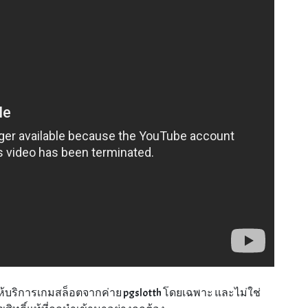
ำให้บริการเกมสล็อตจากค่าย pgslotth โดยเฉพาะ และไม่ใช่