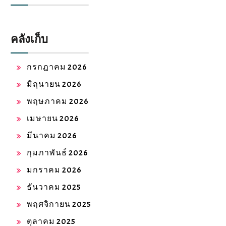
คลังเก็บ
กรกฎาคม 2026
มิถุนายน 2026
พฤษภาคม 2026
เมษายน 2026
มีนาคม 2026
กุมภาพันธ์ 2026
มกราคม 2026
ธันวาคม 2025
พฤศจิกายน 2025
ตุลาคม 2025