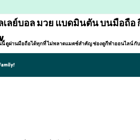
เลย์บอล มวย แบดมินตัน บนมือถือ ก
v
ี้ ดูผ่านมือถือได้ทุกที่ ไม่พลาดแมตช์สำคัญ ช่องดูกีฬาออนไลน์ กับลีก
Family!