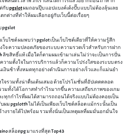
ใจฟีลนี้ดี เวลาพวกเราเล่นได้กำไรแล้วอยากถอน ถ้าหาก
ต่กับ
pgslot
ผมถอนปุ๊บ แอปแบงค์เด้งปั๊บ แบบไม่ต้องลุ้นเลย
งที่ทำให้ผมเลือกอยู่กับเว็บนี้ต่อเรื่อยๆ
 pgslot
ซต์ ผมพบว่า pgslot เป็นเว็บไซต์เดียวที่ให้ความรู้สึก
น่าวางใจ ความปลอดภัยของระบบ ความรวดเร็วสำหรับการฝาก
ขสิทธิ์แท้ เมื่อใดก็ตามผมเข้ามาเล่น ไม่ว่าจะเป็นการปั่น
ึงความตั้งใจในการบริการแล้วก็ความโปร่งใสของระบบ ตรง
อนเงินช้า ทั้งหมดทุกอย่างดำเนินการอย่างเร็วและก็แม่นยำ
ใจรวมทั้งน่าตื่นเต้นเสมอ ด้วยโปรโมชั่นที่อัปเดตตลอด
ุ้มรวมทั้งได้โอกาสทำกำไรมากขึ้น ความเสถียรภาพของเกม
ละทุกกำไรที่ผมได้สามารถถอนได้จริงแบบไม่ต้องคอยเป็น
บผม pgslotth ไม่ได้เป็นเพียงเว็บไซต์สล็อต แม้กระนั้นเป็น
้างรายได้ไปพร้อม รวมทั้งนั่นเป็นเหตุผลที่ผมมั่นอกมั่นใจ
casino สล็อตpg มาแรงที่สุด Top 43