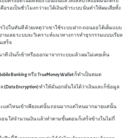
บครึ่งอัตโนมัติ ต้องโอนเงินแล้วส่งสลิปให้แอดมินกดรับ
ือรอเป็นชั่วโมงกว่าจะได้เงินเข้าระบบ นั่นทำให้ผมเสียทั้ง
แปรไปในทันที ด้วยเหตุว่าเขาใช้ระบบ ฝาก-ถอนออโต้เต็มแบบ
บัติงานเลย ระบบจะวิเคราะห์แนวทางการทำธุรกรรมแบบเรียล
นเสร็จ
 วินาที เงินก็เข้าหรือออกมาจากระบบแล้ว ผมไม่เคยเห็น
bile Banking หรือ TrueMoney Wallet ก็ทำเป็นหมด
ล (Data Encryption) ทำให้มั่นอกมั่นใจได้ว่าเงินและก็ข้อมูล
อะแค่ไหนเข้าเพียงแค่นั้น ถอนมากแค่ไหนมากมายแค่นั้น
อ ถอน ใส่จำนวนเงิน แล้วทำตามขั้นตอน ก็เสร็จข้างในไม่กี่