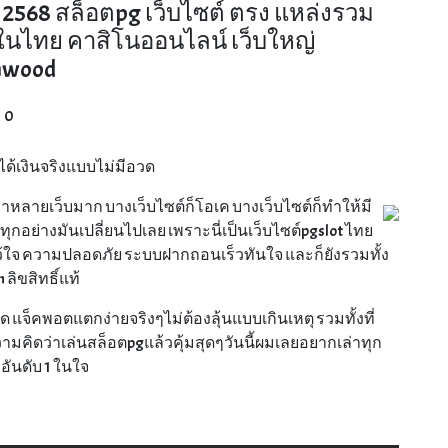
er 2568 สล็อตpg เว็บไซต์ ตรง แหล่งรวม
ในไทย คาสิโนออนไลน์ เว็บใหญ่
inwood
0
 ได้เงินจริงแบบไม่มีอวด
ลายเว็บมาก บางเว็บไซต์ก็โอเค บางเว็บไซต์ก็ทำให้มี
กอย่างมันเปลี่ยนไปเลย เพราะนี่เป็นเว็บไซต์pgslot ไทย
้ใจ ความปลอดภัย ระบบฝากถอนเร็วทันใจ และก็ยังรวมทั้ง
 ลิขสิทธิ์แท้
ด แจ็คพอตแตกง่ายจริงๆไม่ต้องลุ้นแบบเกินเหตุ รวมทั้งที่
มคิดว่าเล่นสล็อตpgแล้วคุ้มสุดๆวันนี้ผมเลยอยากเล่าทุก
อันดับ 1 ในใจ