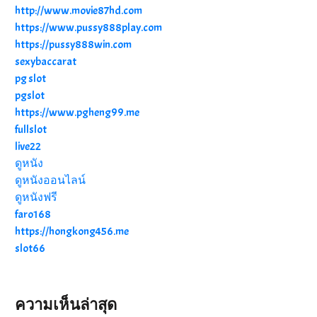
http://www.movie87hd.com
https://www.pussy888play.com
https://pussy888win.com
sexybaccarat
pg slot
pgslot
https://www.pgheng99.me
fullslot
live22
ดูหนัง
ดูหนังออนไลน์
ดูหนังฟรี
faro168
https://hongkong456.me
slot66
ความเห็นล่าสุด