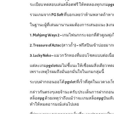
ระเบียบ ทดสอบเล่นสล็อตฟรี ให้ทดลองทุกเกมpgslo
รวมเกมจาก PG Soft ที่บอกเลยว่าห้ามพลาดถ้าหากเ
ในฐานะผู้ที่เล่นมานาน ผมต้องการเสนอแนะ 3 เกม
1. Mahjong Ways 2 – เกมไพ่นกกระจอกที่ตัวคูณพุ
2. Treasure of Aztec (สาวถ้ำ) – ฟรีสปินเข้าบ่อยมา
3. Lucky Neko – แมวกวักทองที่มอบโชคแบบต่อเนื่
แต่ละเกมpgslotผมไม่ชี้แนะให้เชื่อผมสิ่งเดียว 
เพราะเหตุไรผมถึงมั่นอกมั่นใจในเกมกลุ่มนี้
ระบบฝากถอนออโต้ pgslot ที่เร็วที่สุดในแวดวงเว
กล่าวกันตรงๆเลยจ้านะครับ ประเด็นการฝากถอนเ
สล็อตpg ด้วยเหตุว่าถึงแม้ว่าจะเกมสล็อตpgบันเ
ทำให้หมดอารมณ์เล่นไปเลย