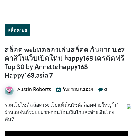
สล็อต168
สล็อต webทดลองเล่นสล็อต กันยายน 67
คาสิโนเว็บเปิดใหม่ happy168 เครดิตฟรี
Top 30 by Annette happy168
Happy168.asia 7
Austin Roberts
0
กันยายน 7, 2024
รวมเว็บไซต์ สล็อต168 เว็บแท้ เว็บไซต์สล็อตค่ายใหญ่ ไม่
ผ่านเอเย่นต์ ระบบฝาก-ถอนโอนเงินไวและจ่ายเงินโดย
ทันที