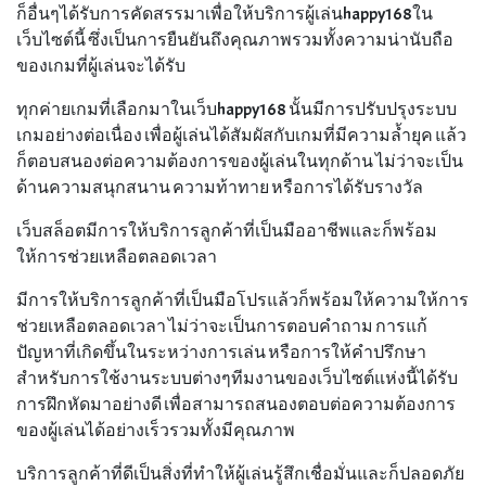
ก็อื่นๆได้รับการคัดสรรมาเพื่อให้บริการผู้เล่นhappy168ใน
เว็บไซต์นี้ ซึ่งเป็นการยืนยันถึงคุณภาพรวมทั้งความน่านับถือ
ของเกมที่ผู้เล่นจะได้รับ
ทุกค่ายเกมที่เลือกมาในเว็บhappy168 นั้นมีการปรับปรุงระบบ
เกมอย่างต่อเนื่อง เพื่อผู้เล่นได้สัมผัสกับเกมที่มีความล้ำยุค แล้ว
ก็ตอบสนองต่อความต้องการของผู้เล่นในทุกด้าน ไม่ว่าจะเป็น
ด้านความสนุกสนาน ความท้าทาย หรือการได้รับรางวัล
เว็บสล็อตมีการให้บริการลูกค้าที่เป็นมืออาชีพและก็พร้อม
ให้การช่วยเหลือตลอดเวลา
มีการให้บริการลูกค้าที่เป็นมือโปรแล้วก็พร้อมให้ความให้การ
ช่วยเหลือตลอดเวลา ไม่ว่าจะเป็นการตอบคำถาม การแก้
ปัญหาที่เกิดขึ้นในระหว่างการเล่น หรือการให้คำปรึกษา
สำหรับการใช้งานระบบต่างๆทีมงานของเว็บไซต์แห่งนี้ได้รับ
การฝึกหัดมาอย่างดี เพื่อสามารถสนองตอบต่อความต้องการ
ของผู้เล่นได้อย่างเร็วรวมทั้งมีคุณภาพ
บริการลูกค้าที่ดีเป็นสิ่งที่ทำให้ผู้เล่นรู้สึกเชื่อมั่นและก็ปลอดภัย