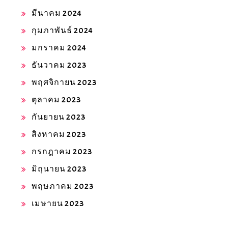
มีนาคม 2024
กุมภาพันธ์ 2024
มกราคม 2024
ธันวาคม 2023
พฤศจิกายน 2023
ตุลาคม 2023
กันยายน 2023
สิงหาคม 2023
กรกฎาคม 2023
มิถุนายน 2023
พฤษภาคม 2023
เมษายน 2023