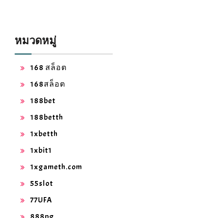
หมวดหมู่
168 สล็อต
168สล็อต
188bet
188betth
1xbetth
1xbit1
1xgameth.com
55slot
77UFA
888pg