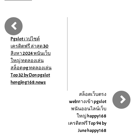
Pgslot เวปไซต์
เครดิตฟรี ล่าสุด 30
สิงหา 2024 พนันเว็บ
ใหญ่ ทดลองเล่น
สล็อต pg ทดลองเล่น
Top 32 by Don pgslot
hengjing168.news
สล็อตเว็บตรง
webทางเข้า pgslot
พนันออนไลน์เว็บ
ใหญ่ happy168
เครดิตฟรี Top 94 by
June happy168