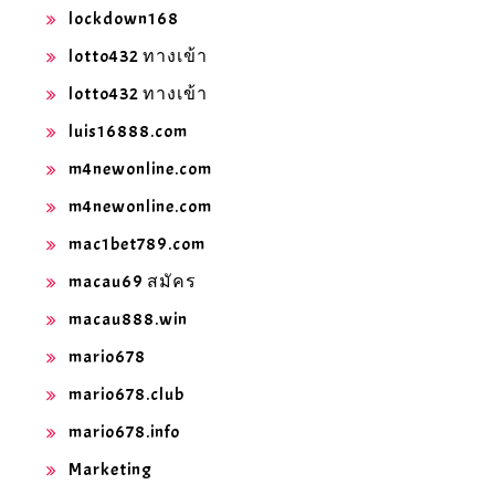
lockdown168
lotto432 ทางเข้า
lotto432 ทางเข้า
luis16888.com
m4newonline.com
m4newonline.com
mac1bet789.com
macau69 สมัคร
macau888.win
mario678
mario678.club
mario678.info
Marketing