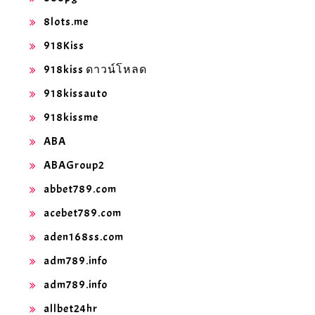
8lots.me
918Kiss
918kiss ดาวน์โหลด
918kissauto
918kissme
ABA
ABAGroup2
abbet789.com
acebet789.com
aden168ss.com
adm789.info
adm789.info
allbet24hr