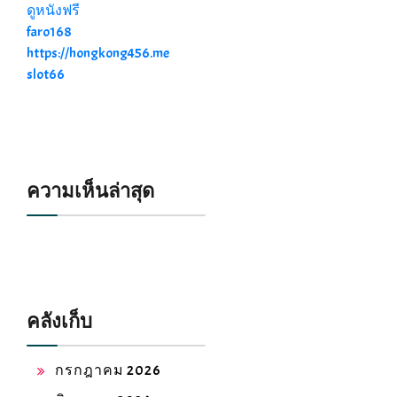
ดูหนังฟรี
faro168
https://hongkong456.me
slot66
ความเห็นล่าสุด
คลังเก็บ
กรกฎาคม 2026