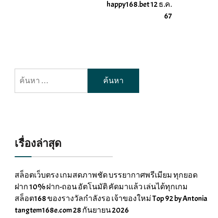
happy168.bet 12 ธ.ค.
67
ค้นหา
สำหรับ:
เรื่องล่าสุด
สล็อตเว็บตรง เกมสดภาพชัด บรรยากาศพรีเมียม ทุกยอด
ฝาก 10% ฝาก-ถอน อัตโนมัติ คัดมาแล้ว เล่นได้ทุกเกม
สล็อต168 ของรางวัลกำลังรอ เจ้าของใหม่ Top 92 by Antonia
tangtem168e.com 28 กันยายน 2026