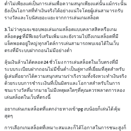
ต่ำไม่เพียงแค่เป็นการเล่นเพื่อความสนุกเพียงแค่นั้น แม้กระนั้น
ยังเป็นโอกาสที่ทำเงินจริงได้อย่างแน่ใจ โดยผู้เล่นสามารถรับ
รางวัลและโบนัสเยอะแยะจากการเล่นเกมสล็อต
3. ไม่ว่าคุณจะชอบพอเล่นเกมสล็อตแบบคลาสสิคหรือเกม
สล็อต pg ที่มีฟีเจอร์เสริมเพิ่ม และยังรวมไปถึงเกมสล็อตที่มี
แจ็คพอตอยู่ใหญ่ ทุกสไตล์การเล่นสามารถพบเจอได้ในเว็บ
ตรงที่มีระบบฝากถอนไม่มีอย่างต่ำ
ลุ้นเงินล้านได้ตลอด 24 ชั่วโมง การเล่นสล็อตในเว็บตรงที่มี
ระบบระเบียบฝากถอนไม่มีขั้นต่ำ เป็นลู่ทางที่เยี่ยมที่สุดสำหรับ
ผู้เล่นที่อยากได้ความสนุกสนานร่าเริงรวมทั้งจังหวะทำเงินจริง
ด้วยระบบการชำระเงินที่เป็นมิตรและโอกาสสำหรับในการ
ชนะรางวัลที่มากมาย ไม่มีเหตุผลใดๆที่คุณควรพลาดการลอง
เล่นสล็อตในเว็บที่ตรงนี้
อยากเล่นเกมสล็อตที่แตกง่าย ทางเข้าpg งบน้อยก็เล่นได้ คุ้ม
สุดๆ
การเลือกเกมสล็อตที่เหมาะสมและก็ได้โอกาสในการชนะสูงก็