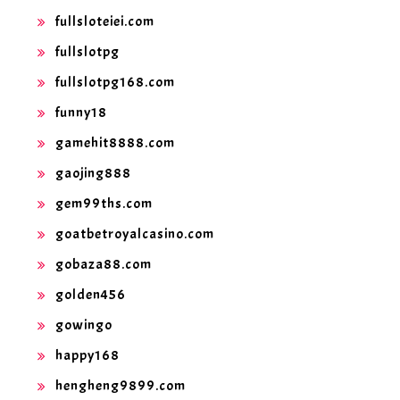
fullsloteiei.com
fullslotpg
fullslotpg168.com
funny18
gamehit8888.com
gaojing888
gem99ths.com
goatbetroyalcasino.com
gobaza88.com
golden456
gowingo
happy168
hengheng9899.com