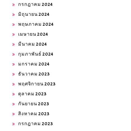
กรกฎาคม 2024
มิถุนายน 2024
พฤษภาคม 2024
เมษายน 2024
มีนาคม 2024
กุมภาพันธ์ 2024
มกราคม 2024
ธันวาคม 2023
พฤศจิกายน 2023
ตุลาคม 2023
กันยายน 2023
สิงหาคม 2023
กรกฎาคม 2023