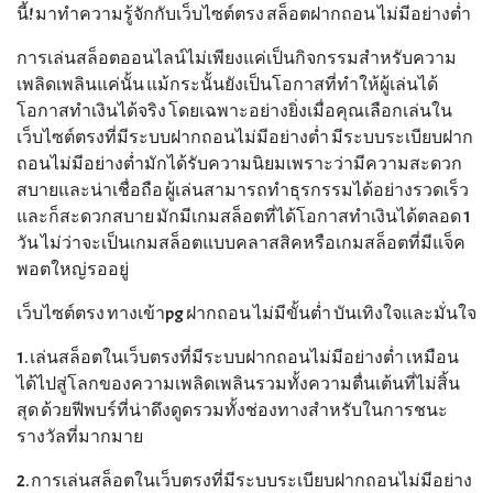
นี้! มาทำความรู้จักกับเว็บไซต์ตรง สล็อตฝากถอน ไม่มีอย่างต่ำ
การเล่นสล็อตออนไลน์ไม่เพียงแค่เป็นกิจกรรมสำหรับความ
เพลิดเพลินแค่นั้น แม้กระนั้นยังเป็นโอกาสที่ทำให้ผู้เล่นได้
โอกาสทำเงินได้จริง โดยเฉพาะอย่างยิ่งเมื่อคุณเลือกเล่นใน
เว็บไซต์ตรงที่มีระบบฝากถอนไม่มีอย่างต่ำ มีระบบระเบียบฝาก
ถอนไม่มีอย่างต่ำมักได้รับความนิยมเพราะว่ามีความสะดวก
สบายและน่าเชื่อถือ ผู้เล่นสามารถทำธุรกรรมได้อย่างรวดเร็ว
และก็สะดวกสบาย มักมีเกมสล็อตที่ได้โอกาสทำเงินได้ตลอด 1
วัน ไม่ว่าจะเป็นเกมสล็อตแบบคลาสสิคหรือเกมสล็อตที่มีแจ็ค
พอตใหญ่รออยู่
เว็บไซต์ตรง ทางเข้าpg ฝากถอน ไม่มีขั้นต่ำ บันเทิงใจและมั่นใจ
1. เล่นสล็อตในเว็บตรงที่มีระบบฝากถอนไม่มีอย่างต่ำ เหมือน
ได้ไปสู่โลกของความเพลิดเพลินรวมทั้งความตื่นเต้นที่ไม่สิ้น
สุด ด้วยฟีพบร์ที่น่าดึงดูดรวมทั้งช่องทางสำหรับในการชนะ
รางวัลที่มากมาย
2. การเล่นสล็อตในเว็บตรงที่มีระบบระเบียบฝากถอนไม่มีอย่าง