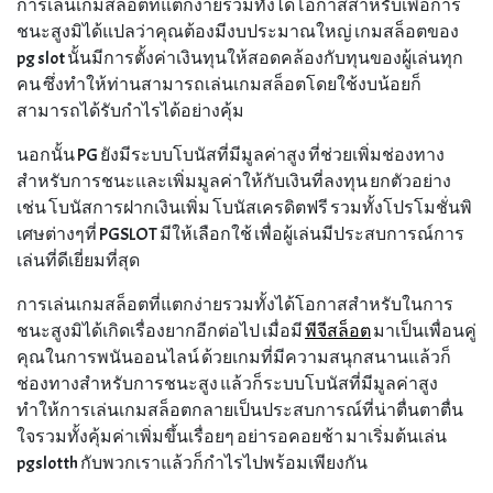
การเล่นเกมสล็อตที่แตกง่ายรวมทั้งได้โอกาสสำหรับเพื่อการ
ชนะสูงมิได้แปลว่าคุณต้องมีงบประมาณใหญ่ เกมสล็อตของ
pg slot นั้นมีการตั้งค่าเงินทุนให้สอดคล้องกับทุนของผู้เล่นทุก
คน ซึ่งทำให้ท่านสามารถเล่นเกมสล็อตโดยใช้งบน้อยก็
สามารถได้รับกำไรได้อย่างคุ้ม
นอกนั้น PG ยังมีระบบโบนัสที่มีมูลค่าสูง ที่ช่วยเพิ่มช่องทาง
สำหรับการชนะและเพิ่มมูลค่าให้กับเงินที่ลงทุน ยกตัวอย่าง
เช่น โบนัสการฝากเงินเพิ่ม โบนัสเครดิตฟรี รวมทั้งโปรโมชั่นพิ
เศษต่างๆที่ PGSLOT มีให้เลือกใช้ เพื่อผู้เล่นมีประสบการณ์การ
เล่นที่ดีเยี่ยมที่สุด
การเล่นเกมสล็อตที่แตกง่ายรวมทั้งได้โอกาสสำหรับในการ
ชนะสูงมิได้เกิดเรื่องยากอีกต่อไป เมื่อมี
พีจีสล็อต
มาเป็นเพื่อนคู่
คุณในการพนันออนไลน์ ด้วยเกมที่มีความสนุกสนานแล้วก็
ช่องทางสำหรับการชนะสูง แล้วก็ระบบโบนัสที่มีมูลค่าสูง
ทำให้การเล่นเกมสล็อตกลายเป็นประสบการณ์ที่น่าตื่นตาตื่น
ใจรวมทั้งคุ้มค่าเพิ่มขึ้นเรื่อยๆ อย่ารอคอยช้า มาเริ่มต้นเล่น
pgslotth กับพวกเราแล้วก็กำไรไปพร้อมเพียงกัน