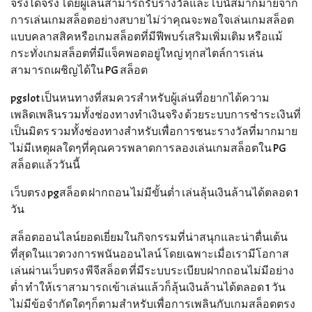
จริงได้จริง โดยผู้เล่นสามารถรับรางวัลและโบนัสมากมายจาก
การเล่นเกมสล็อตอย่างสบาย ไม่ว่าคุณจะพอใจเล่นเกมสล็อต
แบบคลาสสิคหรือเกมสล็อตที่มีฟีพบร์เสริมเพิ่มเติม หรือแม้
กระทั่งเกมสล็อตที่มีแจ็คพอตอยู่ใหญ่ ทุกสไตล์การเล่น
สามารถเผชิญได้ใน PG สล็อต
pgslot เป็นหนทางที่สมควรสำหรับผู้เล่นที่อยากได้ความ
เพลิดเพลินรวมทั้งช่องทางทำเงินจริง ด้วยระบบการชำระเงินที่
เป็นมิตร รวมทั้งช่องทางสำหรับเพื่อการชนะรางวัลที่มากมาย
ไม่มีเหตุผลใดๆที่คุณควรพลาดการลองเล่นเกมสล็อตใน PG
สล็อตแล้ววันนี้
เว็บตรง pgสล็อต ฝากถอน ไม่มีขั้นต่ำ เล่นลุ้นเงินล้านได้ตลอด 1
วัน
สล็อตออนไลน์ยอดเยี่ยมในกิจกรรมที่น่าสนุกและน่าตื่นเต้น
ที่สุดในแวดวงการพนันออนไลน์ โดยเฉพาะเมื่อเรามีโอกาส
เล่นผ่านเว็บตรง พีจีสล็อต ที่มีระบบระเบียบฝากถอนไม่มีอย่าง
ต่ำ ทำให้เราสามารถเข้าเล่นแล้วก็ลุ้นเงินล้านได้ตลอด 1 วัน
ไม่มีข้อจำกัดใดๆก็ตามสำหรับเพื่อการเพลินกับเกมสล็อตตรง