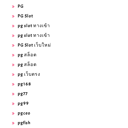
PG
PG Slot
pg slot ทางเข้า
pg slot ทางเข้า
PG Slot เว็บใหม่
pg สล็อต
pg สล็อต
pg เว็บตรง
pg168
pg77
pg99
pgceo
pgfish