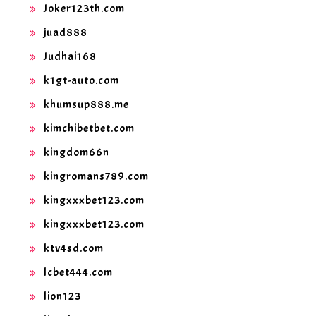
Joker123th.com
juad888
Judhai168
k1gt-auto.com
khumsup888.me
kimchibetbet.com
kingdom66n
kingromans789.com
kingxxxbet123.com
kingxxxbet123.com
ktv4sd.com
lcbet444.com
lion123