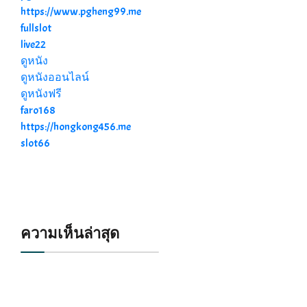
https://www.pgheng99.me
fullslot
live22
ดูหนัง
ดูหนังออนไลน์
ดูหนังฟรี
faro168
https://hongkong456.me
slot66
ความเห็นล่าสุด