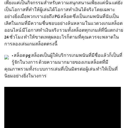
เพียงแค่เป็นกิจกรรมสำหรับความสนุกสนานเพียงแค่นั้น แต่ยัง
เป็นโอกาสที่ทำให้ผู้เล่นได้โอกาสทำเงินได้จริง โดยเฉพาะ
อย่างยิ่งเมื่อพวกเราเอ่ยถึง PG สล็อต ซึ่งเป็นเกมพนันที่นับเป็น
เลิศในเกมที่มีความชื่นชอบอย่างล้นหลามในแวดวงเกมสล็อต
ออนไลน์ มีโอกาสทำเงินจริง รวมทั้งสล็อตทุกเกมส์ที่นี่แตกง่าย
24 ชั่วโมง ทำให้ขาดเหตุผลอะไรก็ตามที่คุณควรจะพลาดใน
การลองเล่นเกมสล็อตตรงนี้
• สล็อต pg สล็อตเป็นผู้ให้บริการเกมพนันที่มีชื่อแล้วก็เป็นที่
รู้จักในวงการ ด้วยความมากมายของเกมสล็อตที่มี
คุณภาพรวมทั้งระบบการเล่นที่เป็นมิตรต่อผู้เล่น ทำให้เป็นที่
นิยมอย่างยิ่งในวงการ