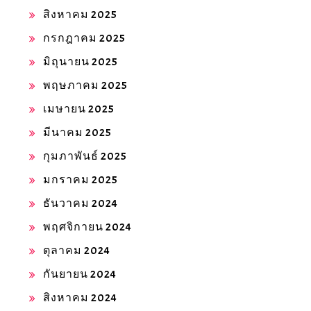
สิงหาคม 2025
กรกฎาคม 2025
มิถุนายน 2025
พฤษภาคม 2025
เมษายน 2025
มีนาคม 2025
กุมภาพันธ์ 2025
มกราคม 2025
ธันวาคม 2024
พฤศจิกายน 2024
ตุลาคม 2024
กันยายน 2024
สิงหาคม 2024