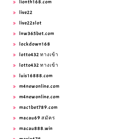
lionth168.com
live22
live22slot
lnw365bet.com
lockdown168
lotto432 ทางเข้า
lotto432 ทางเข้า
luis16888.com
m4newonline.com
m4newonline.com
mac1bet789.com
macau69 สมัคร
macau888.win