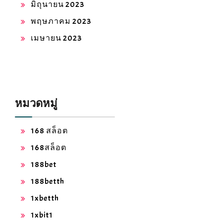
มิถุนายน 2023
พฤษภาคม 2023
เมษายน 2023
หมวดหมู่
168 สล็อต
168สล็อต
188bet
188betth
1xbetth
1xbit1