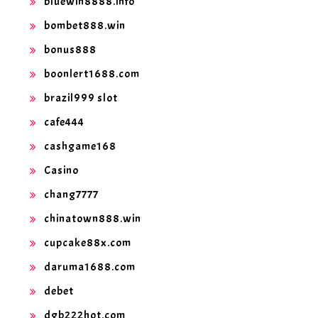
bluewin8888.info
bombet888.win
bonus888
boonlert1688.com
brazil999 slot
cafe444
cashgame168
Casino
chang7777
chinatown888.win
cupcake88x.com
daruma1688.com
debet
dgb222hot.com