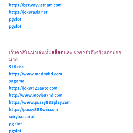
https://betwayvietnam.com
https://jokerasia.net
pgslot
pgslot
เว็บคาสิโนน่าเล่น ทั้ง
สล็อต
และ
บาคาร่า
ตึงจริงแตกบ่อย
มาก
918kiss
https://www.madoohd.com
sagame
https://joker123auto.com
http://www.movie87hd.com
https://www.pussy888play.com
https://pussy888win.com
sexybaccarat
pg slot
pgslot