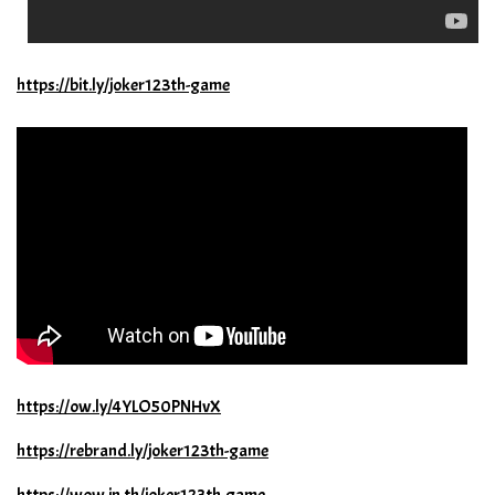
https://bit.ly/joker123th-game
https://ow.ly/4YLO50PNHvX
https://rebrand.ly/joker123th-game