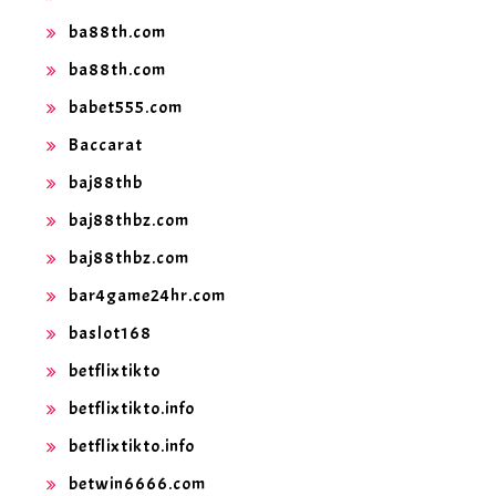
ba88th.com
ba88th.com
babet555.com
Baccarat
baj88thb
baj88thbz.com
baj88thbz.com
bar4game24hr.com
baslot168
betflixtikto
betflixtikto.info
betflixtikto.info
betwin6666.com