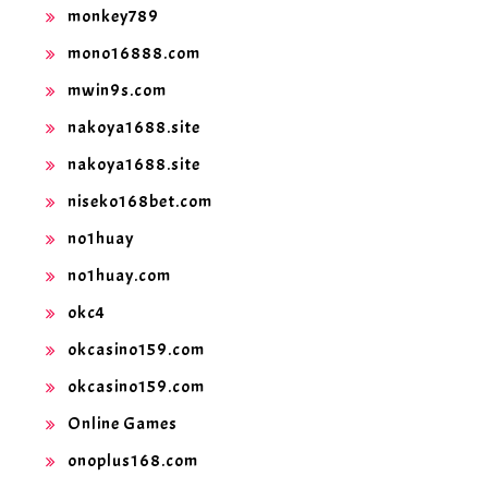
monkey789
mono16888.com
mwin9s.com
nakoya1688.site
nakoya1688.site
niseko168bet.com
no1huay
no1huay.com
okc4
okcasino159.com
okcasino159.com
Online Games
onoplus168.com