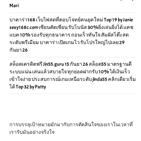
Mari
บาคาร่า168 เว็บไพ่สดที่ตอบโจทย์คนยุคใหม่ Top 19 by Janie
sexy168c.com เซียนตัดเซียน รับโบนัส 30%ยิ่งเล่นยิ่งได้ แคช
แบค 10% รองรับทุกธนาคาร ถอนเร็วทันใจ สัมผัสโต๊ะสด
ระดับพรีเมียม บาคาร่า เปิดเกมไว รับโปรใหญ่ไปเลย 29
กันยา 26
สล็อตเครดิตฟรี Jin55.guru 15 กันยา 26 สล็อต55 มาตรฐานดี
ระบบแน่น เล่นแล้วสบายใจ ทุกยอดฝากรับ 10% ได้เงินเร็ว
เข้าใจง่าย ประสบการณ์เกมเหนือระดับ jinda55 คลิกเดียวเริ่ม
ได้ Top 32 by Patty
การบรรลุเป้าหมายมักมากับการตัดสินใจของเราในเวลาที่
เรารับมันอย่างจริงใจ