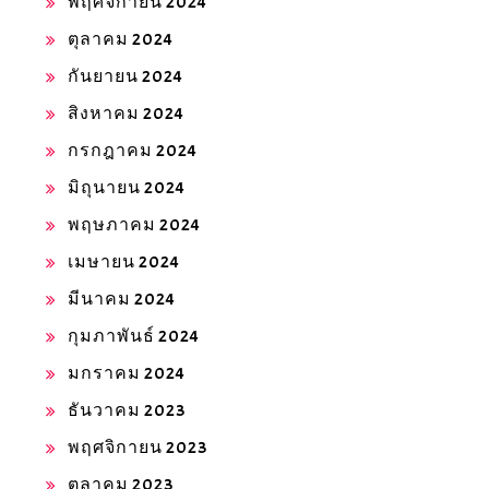
พฤศจิกายน 2024
ตุลาคม 2024
กันยายน 2024
สิงหาคม 2024
กรกฎาคม 2024
มิถุนายน 2024
พฤษภาคม 2024
เมษายน 2024
มีนาคม 2024
กุมภาพันธ์ 2024
มกราคม 2024
ธันวาคม 2023
พฤศจิกายน 2023
ตุลาคม 2023