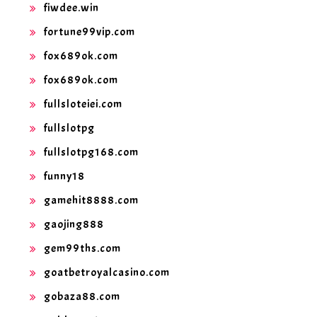
fiwdee.win
fortune99vip.com
fox689ok.com
fox689ok.com
fullsloteiei.com
fullslotpg
fullslotpg168.com
funny18
gamehit8888.com
gaojing888
gem99ths.com
goatbetroyalcasino.com
gobaza88.com