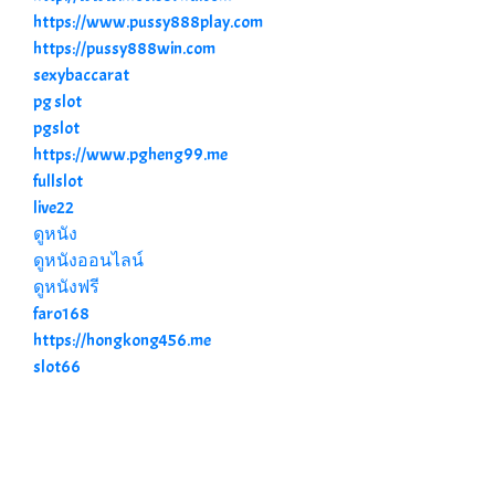
https://www.pussy888play.com
https://pussy888win.com
sexybaccarat
pg slot
pgslot
https://www.pgheng99.me
fullslot
live22
ดูหนัง
ดูหนังออนไลน์
ดูหนังฟรี
faro168
https://hongkong456.me
slot66