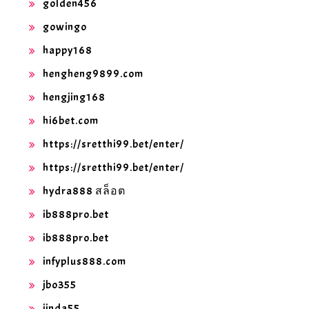
golden456
gowingo
happy168
hengheng9899.com
hengjing168
hi6bet.com
https://sretthi99.bet/enter/
https://sretthi99.bet/enter/
hydra888 สล็อต
ib888pro.bet
ib888pro.bet
infyplus888.com
jbo355
jinda55