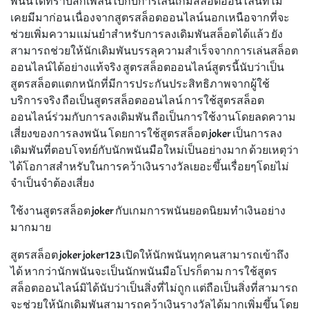
พนันได้ทราบสึกเพลินไปกับการเล่นเกมสล็อตออนไลน์ที่ไม่
เคยมีมาก่อน เนื่องจากสูตรสล็อตออนไลน์นอกเหนือจากที่จะ
ช่วยเพิ่มความแม่นยำสำหรับการลงเดิมพันสล็อตได้แล้ว ยัง
สามารถช่วยให้นักเดิมพันบรรลุความสำเร็จจากการเล่นสล็อต
ออนไลน์ได้อย่างแท้จริง สูตรสล็อตออนไลน์สูตรนี้นับว่าเป็น
สูตรสล็อตแตกหนักที่มีการประกันประสิทธิภาพจากผู้ใช้
บริการจริง ถือเป็นสูตรสล็อตออนไลน์ การใช้สูตรสล็อต
ออนไลน์ร่วมกับการลงเดิมพัน ถือเป็นการใช้งานโดยลดความ
เสี่ยงของการลงพนัน โดยการใช้สูตรสล็อต joker เป็นการลง
เดิมพันที่ตอบโจทย์กับนักพนันมือใหม่เป็นอย่างมาก ด้วยเหตุว่า
ได้โอกาสสำหรับในการคว้าเงินรางวัลเยอะขึ้นเรื่อยๆโดยไม่
จำเป็นจำต้องเสี่ยง
ใช้งานสูตรสล็อต joker กับเกมการพนันยอดนิยมทำเงินอย่าง
มากมาย
สูตรสล็อต joker joker123 เปิดให้นักพนันทุกคนสามารถเข้าถึง
ได้ หากว่านักพนันจะเป็นนักพนันมือโปรก็ตาม การใช้สูตร
สล็อตออนไลน์มิได้นับว่าเป็นสิ่งที่ไม่ถูก แต่ถือเป็นสิ่งที่สามารถ
จะช่วยให้นักเดิมพันสามารถคว้าเงินรางวัลได้มากเพิ่มขึ้น โดย