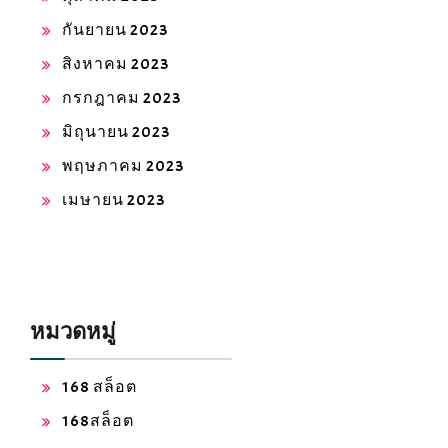
กันยายน 2023
สิงหาคม 2023
กรกฎาคม 2023
มิถุนายน 2023
พฤษภาคม 2023
เมษายน 2023
หมวดหมู่
168 สล็อต
168สล็อต