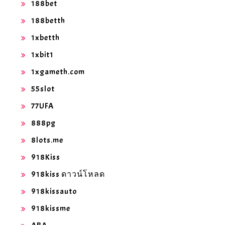
188bet
188betth
1xbetth
1xbit1
1xgameth.com
55slot
77UFA
888pg
8lots.me
918Kiss
918kiss ดาวน์โหลด
918kissauto
918kissme