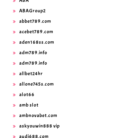
ABA
ABAGroup2
abbet789.com
acebet789.com
aden168ss.com
adm789.info
adm789.info
allbet24hr
allone745s.com
alot66
amb slot
ambnovabet.com
askyouwin888 vip
audi688.com