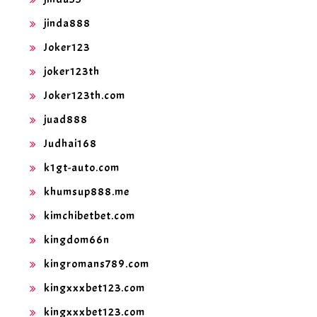
jinda888
Joker123
joker123th
Joker123th.com
juad888
Judhai168
k1gt-auto.com
khumsup888.me
kimchibetbet.com
kingdom66n
kingromans789.com
kingxxxbet123.com
kingxxxbet123.com