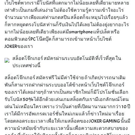
เว็บไซต์พวกเรามีโบนัสที่แตกมากไม่น้อยเลยทีเดียวมายหลาย
เท่าตัว เป็นเกมที่เล่นง่าย ไม่ต้องใช้ความรู้ความเข้าใจอะไร
จำนวนมาก เพียงแค่ท่านกดสปิน สล็อตก็จะหมุนไปเรื่อยๆแล้ว
ก็หากหยุดตรงโบนัส ท่านก็รับเงินไปได้เลย ไม่ต้องยุ่งยากอะไร
มากไม่น้อยเลยทีเดียว เพียงแค่มีsmartphone แท็ปเล็ต หรือ
คอมพิวเตอร์PC โน๊ตบุ๊ค ก็สามารถเข้ามาหน้าเว็บไซต์
JOKERของเรา
สล็อตโจ๊กเกอร์ สมัครผ่านระบบอัตโนมัติ ที่เร็วที่สุด ใน
ประเทศช่วงนี้
สล็อตโจ๊กเกอร์ สมัครฟรี ไม่มีค่าใช้จ่าย ถ้าเกิดปรารถนาเดิม
พันก็สามารถฝากผ่านระบบออโต้ข้างหน้าเว็บไซต์โจ๊กเกอร์
ของเราได้เลยง่ายๆถ้าหากเป็นสมาชิกใหม่ก็มีโปรโมชั่นเลือก
รับโบนัส 50% ได้อีกด้วย เล่นเกมสล็อตกับเรามีเอกลักษณ์โดน
เด่น ไม่เหมือนใคร เพราะว่าเป็นค่ายที่เปิดมานานมากกว่า 10 ปี
เราได้มีการอัพเกรดเวอร์ชั่นใหม่เกมแล้วก็ข่าวใหม่มาเรื่อย
โดยตลอดระยะเวลา เพื่อให้เกมสล็อตของ JOKER GAMING นั้นมี
ความนำสมัยเข้ากับระยะเวลานั้น เพื่อความสะดวกสบายของ