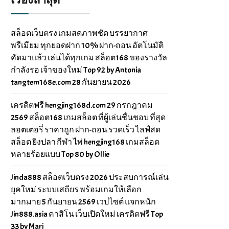
เรื่องล่าสุด
สล็อตเว็บตรง เกมสดภาพชัด บรรยากาศ
พรีเมียม ทุกยอดฝาก 10% ฝาก-ถอน อัตโนมัติ
คัดมาแล้ว เล่นได้ทุกเกม สล็อต168 ของรางวัล
กำลังรอ เจ้าของใหม่ Top 92 by Antonia
tangtem168e.com 28 กันยายน 2026
เครดิตฟรี hengjing168d.com 29 กรกฎาคม
2569 สล็อต168 เกมสล็อต ที่ผู้เล่นชื่นชอบ ที่สุด
ลอตเตอรี่ ราคาถูก ฝาก-ถอน รวดเร็ว ไลฟ์สด
สล็อต ยิงปลา กีฬา ไพ่ hengjing168 เกมสล็อต
หลายร้อยแบบ Top 80 by Ollie
Jinda888 สล็อตเว็บตรง 2026 ประสบการณ์เล่น
ยุคใหม่ ระบบเสถียร พร้อมเกมให้เลือก
มากมาย 5 กันยายน 2569 เวปไซต์ แจกหนัก
Jin888.asia คาสิโน เว็บเปิดใหม่ เครดิตฟรี Top
33 by Mari