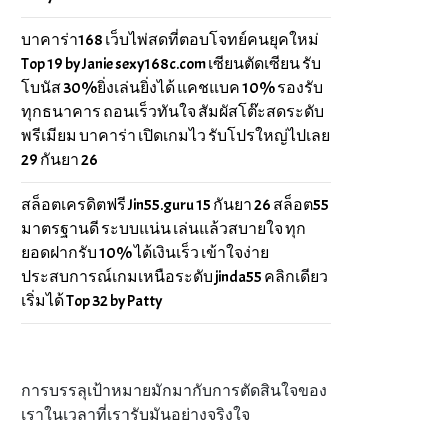
บาคาร่า168 เว็บไพ่สดที่ตอบโจทย์คนยุคใหม่
Top 19 by Janie sexy168c.com เซียนตัดเซียน รับ
โบนัส 30%ยิ่งเล่นยิ่งได้ แคชแบค 10% รองรับ
ทุกธนาคาร ถอนเร็วทันใจ สัมผัสโต๊ะสดระดับ
พรีเมียม บาคาร่า เปิดเกมไว รับโปรใหญ่ไปเลย
29 กันยา 26
สล็อตเครดิตฟรี Jin55.guru 15 กันยา 26 สล็อต55
มาตรฐานดี ระบบแน่น เล่นแล้วสบายใจ ทุก
ยอดฝากรับ 10% ได้เงินเร็ว เข้าใจง่าย
ประสบการณ์เกมเหนือระดับ jinda55 คลิกเดียว
เริ่มได้ Top 32 by Patty
การบรรลุเป้าหมายมักมากับการตัดสินใจของ
เราในเวลาที่เรารับมันอย่างจริงใจ