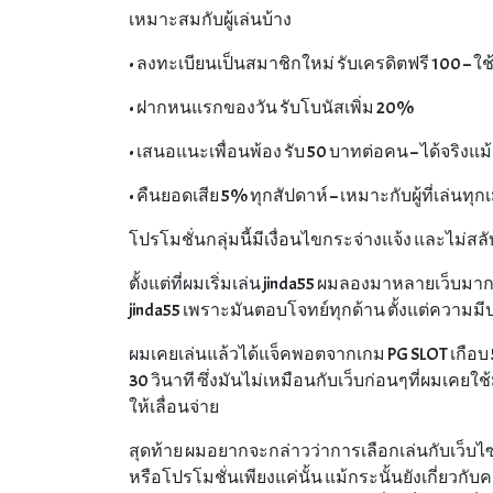
เหมาะสมกับผู้เล่นบ้าง
• ลงทะเบียนเป็นสมาชิกใหม่ รับเครดิตฟรี 100 – ใ
• ฝากหนแรกของวัน รับโบนัสเพิ่ม 20%
• เสนอแนะเพื่อนพ้อง รับ 50 บาทต่อคน – ได้จริง
• คืนยอดเสีย 5% ทุกสัปดาห์ – เหมาะกับผู้ที่เล่นทุก
โปรโมชั่นกลุ่มนี้มีเงื่อนไขกระจ่างแจ้ง และไม่ส
ตั้งแต่ที่ผมเริ่มเล่น jinda55 ผมลองมาหลายเว็บมาก 
jinda55 เพราะมันตอบโจทย์ทุกด้าน ตั้งแต่ความ
ผมเคยเล่นแล้วได้แจ็คพอตจากเกม PG SLOT เกือบ 
30 วินาที ซึ่งมันไม่เหมือนกับเว็บก่อนๆที่ผมเคยใช
ให้เลื่อนจ่าย
สุดท้าย ผมอยากจะกล่าวว่าการเลือกเล่นกับเว็บไซ
หรือโปรโมชั่นเพียงแค่นั้น แม้กระนั้นยังเกี่ยว