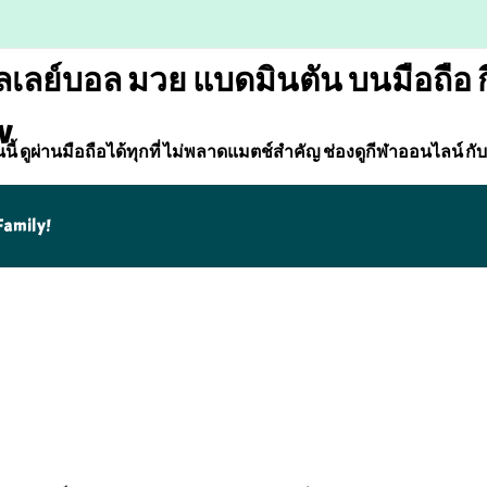
เลย์บอล มวย แบดมินตัน บนมือถือ ก
v
ี้ ดูผ่านมือถือได้ทุกที่ ไม่พลาดแมตช์สำคัญ ช่องดูกีฬาออนไลน์ กับลีก
Family!