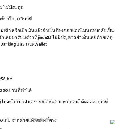
ม ไม่มีสะดุด
จข้างใน 10 วินาที
ม่เข้า หรือเบิกเงินแล้วจำเป็นต้องคอยแอดไม่นตอบกลับเป็น
ยขอรับ แต่ว่าที่ jinda55 ไม่มีปัญหาอย่างงั้นเลย ด้วยเหตุ
e Banking และ True Wallet
56-bit
000 บาท ก็ทำได้
ฝากเข้าไปจะไม่เป็นอันตราย แล้วก็สามารถถอนได้ตลอดเวลาที่
100 เกม จากค่ายแท้ลิขสิทธิ์ตรง