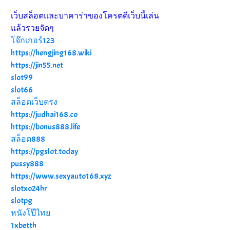
เว็บสล็อตและบาคาร่าของโครตดีเว็บนี้เล่น
แล้วรวยจัดๆ
โจ๊กเกอร์123
https://hengjing168.wiki
https://jin55.net
slot99
slot66
สล็อตเว็บตรง
https://judhai168.co
https://bonus888.life
สล็อต888
https://pgslot.today
pussy888
https://www.sexyauto168.xyz
slotxo24hr
slotpg
หนังโป๊ไทย
1xbetth