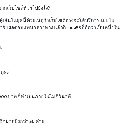
ากเว็บไซต์ทั่วๆไปยังไง?
้เล่นในยุคนี้ ด้วยเหตุว่าเว็บไซต์ตรงจะให้บริการแบบไม่
์มารับผลตอบแทนกลางทาง แล้วก็ jinda55 ก็ถือว่าเป็นหนึ่งใน
น:
หตุผล
0 บาท ก็ทำเป็นภายในไม่กี่วินาที
อีกมากยิ่งกว่า 30 ค่าย