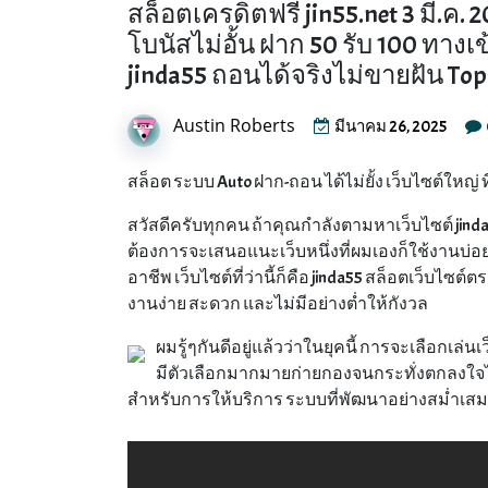
สล็อตเครดิตฟรี jin55.net 3 มี.ค. 
โบนัสไม่อั้น ฝาก 50 รับ 100 ทางเ
jinda55 ถอนได้จริงไม่ขายฝัน Top 
Austin Roberts
มีนาคม 26, 2025
สล็อต ระบบ Auto ฝาก-ถอน ได้ไม่ยั้ง เว็บไซต์ใหญ่ 
สวัสดีครับทุกคน ถ้าคุณกำลังตามหาเว็บไซต์ jin
ต้องการจะเสนอแนะเว็บหนึ่งที่ผมเองก็ใช้งานบ่อยๆ
อาชีพ เว็บไซต์ที่ว่านี้ก็คือ jinda55 สล็อตเว็บไซ
งานง่าย สะดวก และไม่มีอย่างต่ำให้กังวล
ผมรู้ๆกันดีอยู่แล้วว่าในยุคนี้ การจะเลือกเล่นเ
มีตัวเลือกมากมายก่ายกองจนกระทั่งตกลงใจไม่ถ
สำหรับการให้บริการ ระบบที่พัฒนาอย่างสม่ำเสมอ แ