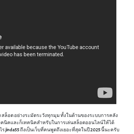
 สล็อต อย่างระมัดระวังทุกมุม ทั้งในด้านของระบบการคลัง
ทคนิคและก็เทคนิคสำหรับในการเล่นสล็อตออนไลน์ให้ได้
jinda55 ถึงเป็นเว็บที่คนพูดถึงเยอะที่สุดในปี 2025 นี้นะครับ