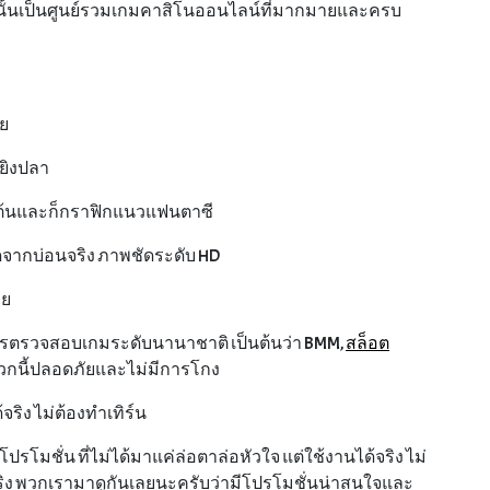
ระนั้นเป็นศูนย์รวมเกมคาสิโนออนไลน์ที่มากมายและครบ
อย
มยิงปลา
่นเต้นและก็กราฟิกแนวแฟนตาซี
สดจากบ่อนจริง ภาพชัดระดับ HD
วย
กรตรวจสอบเกมระดับนานาชาติ เป็นต้นว่า BMM,
สล็อต
พวกนี้ปลอดภัยและไม่มีการโกง
จริง ไม่ต้องทำเทิร์น
่องโปรโมชั่น ที่ไม่ได้มาแค่ล่อตาล่อหัวใจ แต่ใช้งานได้จริง ไม่
ริง พวกเรามาดูกันเลยนะครับว่ามีโปรโมชั่นน่าสนใจและ