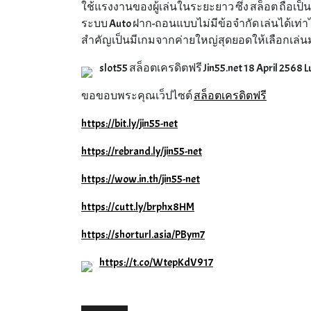
ใช้แรงงานของผู้เล่นในระยะยาว ซึ่ง สล็อต ถือเป็
ระบบ Auto ฝาก-ถอนแบบไม่มีข้อจำกัด เล่นได้เท่าไหร
สำคัญเป็นมีเกมจากค่ายใหญ่สุดยอดให้เลือกเล
slot55 สล็อตเครดิตฟรี Jin55.net 18 April 2568 
ขอขอบพระคุณเว็ปไซต์
สล็อตเครดิตฟรี
https://bit.ly/jin55-net
https://rebrand.ly/jin55-net
https://wow.in.th/jin55-net
https://cutt.ly/brphx8HM
https://shorturl.asia/PBym7
https://t.co/WtepKdV917