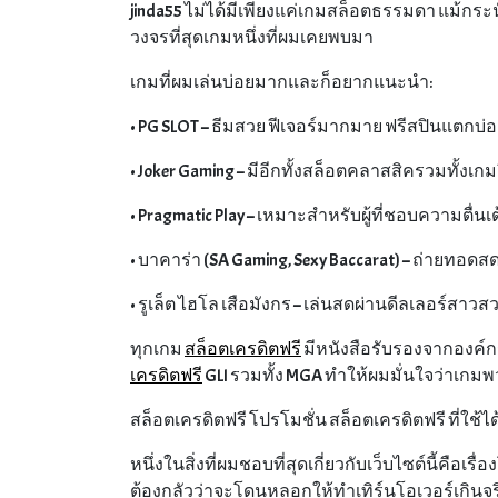
jinda55 ไม่ได้มีเพียงแค่เกมสล็อตธรรมดา แม้ก
วงจรที่สุดเกมหนึ่งที่ผมเคยพบมา
เกมที่ผมเล่นบ่อยมากและก็อยากแนะนำ:
• PG SLOT – ธีมสวย ฟีเจอร์มากมาย ฟรีสปินแตกบ่
• Joker Gaming – มีอีกทั้งสล็อตคลาสสิครวมทั้งเก
• Pragmatic Play – เหมาะสำหรับผู้ที่ชอบความตื
• บาคาร่า (SA Gaming, Sexy Baccarat) – ถ่ายทอด
• รูเล็ต ไฮโล เสือมังกร – เล่นสดผ่านดีลเลอร์สาวส
ทุกเกม
สล็อตเครดิตฟรี
มีหนังสือรับรองจากองค์
เครดิตฟรี
GLI รวมทั้ง MGA ทำให้ผมมั่นใจว่าเกม
สล็อตเครดิตฟรี โปรโมชั่น สล็อตเครดิตฟรี ที่ใช้ได้
หนึ่งในสิ่งที่ผมชอบที่สุดเกี่ยวกับเว็บไซต์นี้คือเรื
ต้องกลัวว่าจะโดนหลอกให้ทำเทิร์นโอเวอร์เกินจ