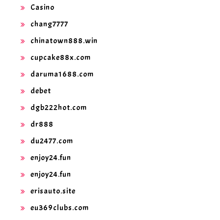
Casino
chang7777
chinatown888.win
cupcake88x.com
daruma1688.com
debet
dgb222hot.com
dr888
du2477.com
enjoy24.fun
enjoy24.fun
erisauto.site
eu369clubs.com