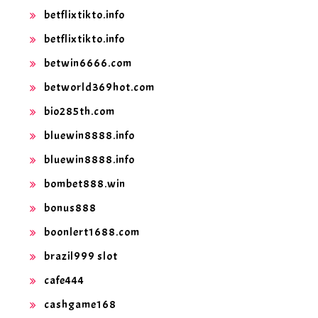
betflixtikto.info
betflixtikto.info
betwin6666.com
betworld369hot.com
bio285th.com
bluewin8888.info
bluewin8888.info
bombet888.win
bonus888
boonlert1688.com
brazil999 slot
cafe444
cashgame168