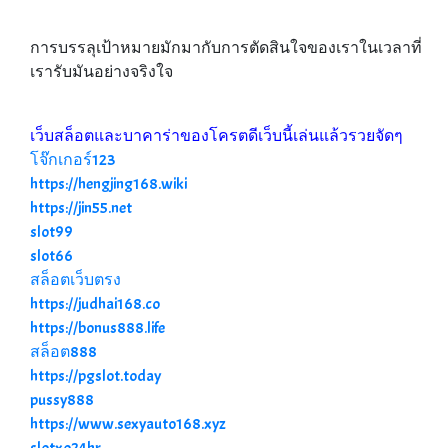
การบรรลุเป้าหมายมักมากับการตัดสินใจของเราในเวลาที่
เรารับมันอย่างจริงใจ
เว็บสล็อตและบาคาร่าของโครตดีเว็บนี้เล่นแล้วรวยจัดๆ
โจ๊กเกอร์123
https://hengjing168.wiki
https://jin55.net
slot99
slot66
สล็อตเว็บตรง
https://judhai168.co
https://bonus888.life
สล็อต888
https://pgslot.today
pussy888
https://www.sexyauto168.xyz