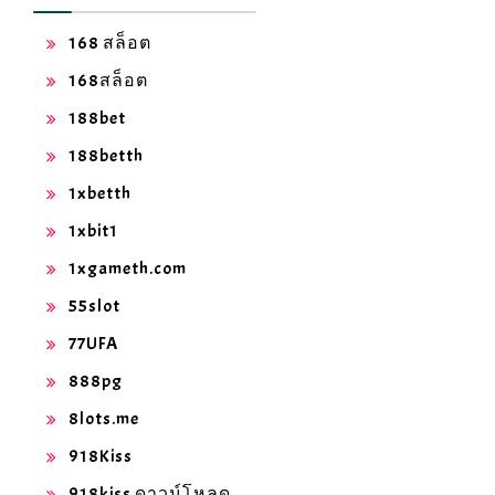
168 สล็อต
168สล็อต
188bet
188betth
1xbetth
1xbit1
1xgameth.com
55slot
77UFA
888pg
8lots.me
918Kiss
918kiss ดาวน์โหลด