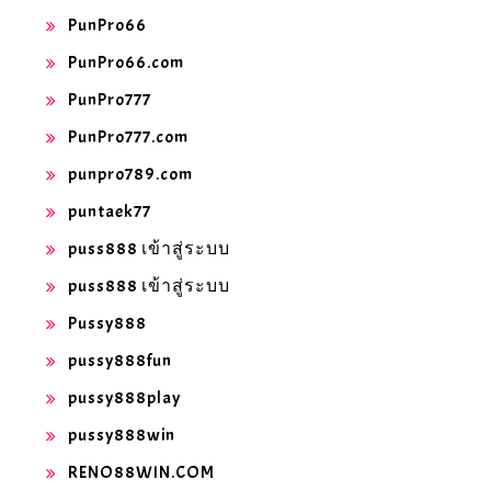
PunPro66
PunPro66.com
PunPro777
PunPro777.com
punpro789.com
puntaek77
puss888 เข้าสู่ระบบ
puss888 เข้าสู่ระบบ
Pussy888
pussy888fun
pussy888play
pussy888win
RENO88WIN.COM