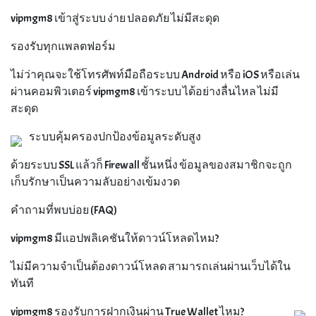
vipmgm8 เข้าสู่ระบบ ง่าย ปลอดภัย ไม่มีสะดุด
รองรับทุกแพลตฟอร์ม
ไม่ว่าคุณจะใช้โทรศัพท์มือถือระบบ Android หรือ iOS หรือเล่น
ผ่านคอมพิวเตอร์ vipmgm8 เข้าระบบ ได้อย่างลื่นไหล ไม่มี
สะดุด
ระบบคุ้มครองปกป้องข้อมูลระดับสูง
ด้วยระบบ SSL แล้วก็ Firewall ชั้นหนึ่ง ข้อมูลของสมาชิกจะถูก
เก็บรักษาเป็นความลับอย่างเข้มงวด
คำถามที่พบบ่อย (FAQ)
vipmgm8 มีแอปพลิเคชันให้ดาวน์โหลดไหม?
ไม่มีความจำเป็นต้องดาวน์โหลด สามารถเล่นผ่านเว็บได้ใน
ทันที
vipmgm8 รองรับการฝากเงินผ่าน True Wallet ไหม?