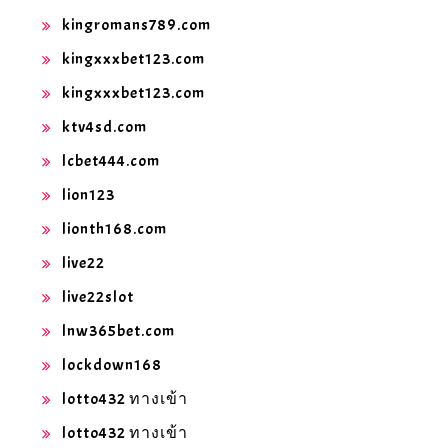
kingromans789.com
kingxxxbet123.com
kingxxxbet123.com
ktv4sd.com
lcbet444.com
lion123
lionth168.com
live22
live22slot
lnw365bet.com
lockdown168
lotto432 ทางเข้า
lotto432 ทางเข้า