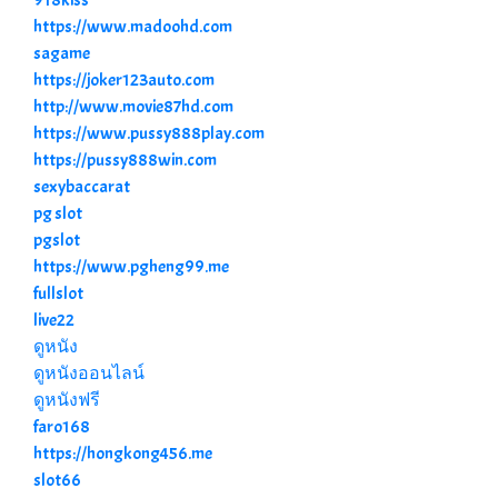
918kiss
https://www.madoohd.com
sagame
https://joker123auto.com
http://www.movie87hd.com
https://www.pussy888play.com
https://pussy888win.com
sexybaccarat
pg slot
pgslot
https://www.pgheng99.me
fullslot
live22
ดูหนัง
ดูหนังออนไลน์
ดูหนังฟรี
faro168
https://hongkong456.me
slot66