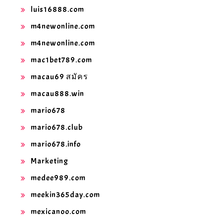
luis16888.com
m4newonline.com
m4newonline.com
mac1bet789.com
macau69 สมัคร
macau888.win
mario678
mario678.club
mario678.info
Marketing
medee989.com
meekin365day.com
mexicanoo.com