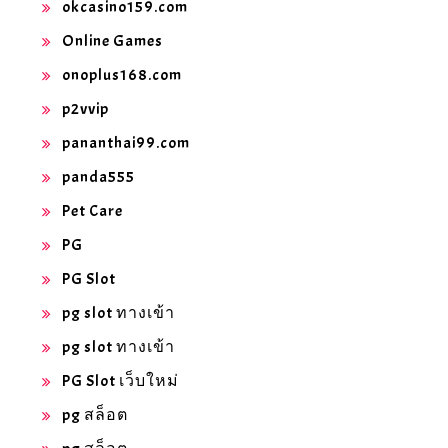
okcasino159.com
Online Games
onoplus168.com
p2vvip
pananthai99.com
panda555
Pet Care
PG
PG Slot
pg slot ทางเข้า
pg slot ทางเข้า
PG Slot เว็บใหม่
pg สล็อต