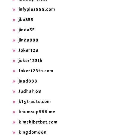
infyplus888.com
jbo355
jinda55
jinda888
Joker123
joker123th
Joker123th.com
juad888
Judhai168
k1gt-auto.com
khumsup888.me
kimchibetbet.com
kingdom66n