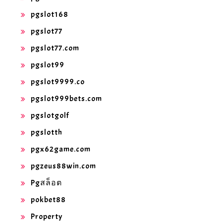
pgslot168
pgslot77
pgslot77.com
pgslot99
pgslot9999.co
pgslot999bets.com
pgslotgolf
pgslotth
pgx62game.com
pgzeus88win.com
Pgสล็อต
pokbet88
Property