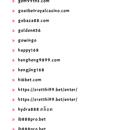
gem99ths.com
goatbetroyalcasino.com
gobaza88.com
golden456
gowingo
happy168
hengheng9899.com
hengjing168
hi6bet.com
https://sretthi99.bet/enter/
https://sretthi99.bet/enter/
hydra888 สล็อต
ib888pro.bet
ib888pro.bet