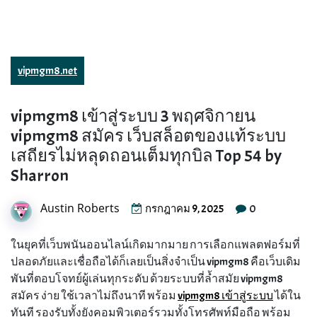
vipmgm8.net
vipmgm8 เข้าสู่ระบบ 3 พฤศจิกายน
vipmgm8 สมัคร เว็บสล็อตของแท้ระบบ
เสถียรไม่หลุดถอนเต็มทุกบิล Top 54 by
Sharron
Austin Roberts
0
กรกฎาคม 9, 2025
ในยุคที่เว็บพนันออนไลน์เกิดมากมาย การเลือกแพลตฟอร์มที่
ปลอดภัยและเชื่อถือได้ก็เลยเป็นสิ่งจำเป็น vipmgm8 คือเว็บเดิม
พันที่ตอบโจทย์ผู้เล่นทุกระดับ ด้วยระบบที่ล้ำสมัย vipmgm8
สมัคร ง่าย ใช้เวลาไม่ถึงนาที พร้อม
vipmgm8 เข้าสู่ระบบ
ได้ใน
ทันที รองรับทั้งยังคอมพิวเตอร์รวมทั้งโทรศัพท์มือถือ พร้อม