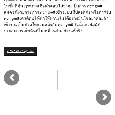
เรื่องความปลอดภัย ความสบายสำหรับการใช้งาน แล้วก็โปร
โมชั่นที่คุ้ม vipmgm8 คือคำตอบ ไม่ว่าจะเป็นการ
vipmgm8
สมัคร ที่ง่ายดาย การ vipmgm8 เข้าระบบ ที่ปลอดภัย หรือการรับ
vipmgm8 เครดิตฟรี ที่ทำให้ท่านเริ่มได้อย่างมั่นใจ อย่าคอยช้า
เข้าร่วมเป็นส่วนใดส่วนหนึ่งกับ vipmgm8 วันนี้ แล้วสัมผัส
ประสบการณ์พนันที่ไม่เหมือนกันอย่างแท้จริง
VIPMGM8 เข้าสู่ระบบ