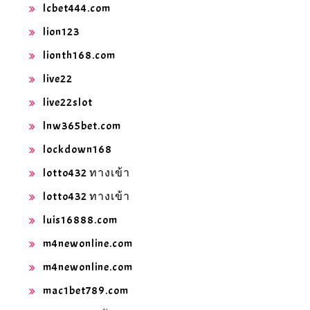
lcbet444.com
lion123
lionth168.com
live22
live22slot
lnw365bet.com
lockdown168
lotto432 ทางเข้า
lotto432 ทางเข้า
luis16888.com
m4newonline.com
m4newonline.com
mac1bet789.com