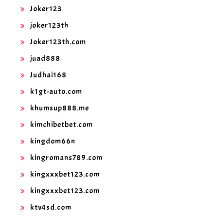
Joker123
joker123th
Joker123th.com
juad888
Judhai168
k1gt-auto.com
khumsup888.me
kimchibetbet.com
kingdom66n
kingromans789.com
kingxxxbet123.com
kingxxxbet123.com
ktv4sd.com