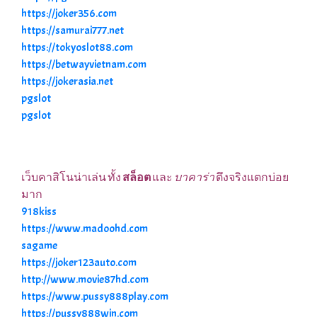
https://joker356.com
https://samurai777.net
https://tokyoslot88.com
https://betwayvietnam.com
https://jokerasia.net
pgslot
pgslot
เว็บคาสิโนน่าเล่น ทั้ง
สล็อต
และ
บาคาร่า
ตึงจริงแตกบ่อย
มาก
918kiss
https://www.madoohd.com
sagame
https://joker123auto.com
http://www.movie87hd.com
https://www.pussy888play.com
https://pussy888win.com