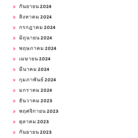
กันยายน 2024
สิงหาคม 2024
กรกฎาคม 2024
มิถุนายน 2024
พฤษภาคม 2024
เมษายน 2024
มีนาคม 2024
กุมภาพันธ์ 2024
มกราคม 2024
ธันวาคม 2023
พฤศจิกายน 2023
ตุลาคม 2023
กันยายน 2023