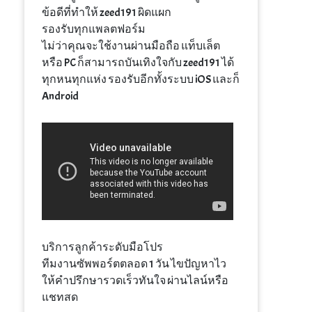
ข้อดีที่ทำให้ zeed191 ผิดแผก
รองรับทุกแพลตฟอร์ม
ไม่ว่าคุณจะใช้งานผ่านมือถือ แท็บเล็ต
หรือ PC ก็สามารถบันเทิงใจกับ zeed191 ได้
ทุกหนทุกแห่ง รองรับอีกทั้งระบบ iOS และก็
Android
บริการลูกค้าระดับมือโปร
ทีมงานซัพพอร์ตตลอด 1 วัน ไขปัญหาไว
ให้คำปรึกษารวดเร็วทันใจ ผ่านไลน์หรือ
แชทสด