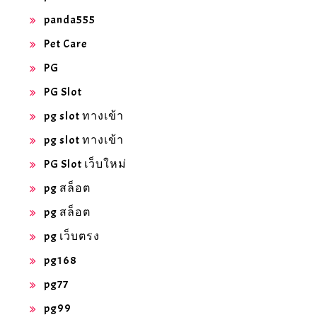
panda555
Pet Care
PG
PG Slot
pg slot ทางเข้า
pg slot ทางเข้า
PG Slot เว็บใหม่
pg สล็อต
pg สล็อต
pg เว็บตรง
pg168
pg77
pg99