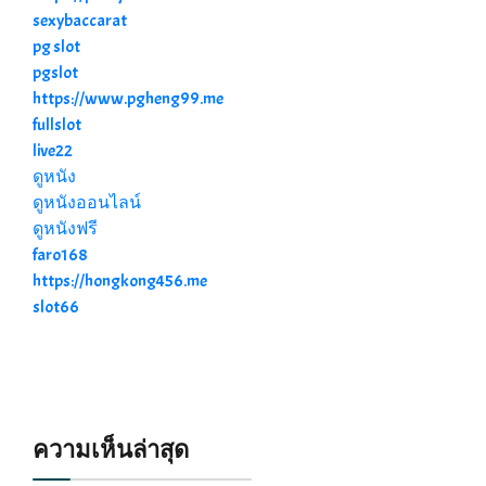
sexybaccarat
pg slot
pgslot
https://www.pgheng99.me
fullslot
live22
ดูหนัง
ดูหนังออนไลน์
ดูหนังฟรี
faro168
https://hongkong456.me
slot66
ความเห็นล่าสุด