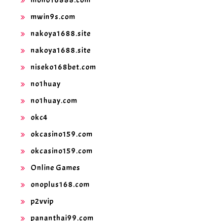
mwin9s.com
nakoya1688.site
nakoya1688.site
niseko168bet.com
no1huay
no1huay.com
okc4
okcasino159.com
okcasino159.com
Online Games
onoplus168.com
p2vvip
pananthai99.com