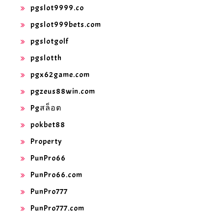
pgslot9999.co
pgslot999bets.com
pgslotgolf
pgslotth
pgx62game.com
pgzeus88win.com
Pgสล็อต
pokbet88
Property
PunPro66
PunPro66.com
PunPro777
PunPro777.com