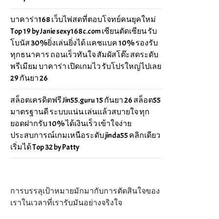
บาคาร่า168 เว็บไพ่สดที่ตอบโจทย์คนยุคใหม่
Top 19 by Janie sexy168c.com เซียนตัดเซียน รับ
โบนัส 30%ยิ่งเล่นยิ่งได้ แคชแบค 10% รองรับ
ทุกธนาคาร ถอนเร็วทันใจ สัมผัสโต๊ะสดระดับ
พรีเมียม บาคาร่า เปิดเกมไว รับโปรใหญ่ไปเลย
29 กันยา 26
สล็อตเครดิตฟรี Jin55.guru 15 กันยา 26 สล็อต55
มาตรฐานดี ระบบแน่น เล่นแล้วสบายใจ ทุก
ยอดฝากรับ 10% ได้เงินเร็ว เข้าใจง่าย
ประสบการณ์เกมเหนือระดับ jinda55 คลิกเดียว
เริ่มได้ Top 32 by Patty
การบรรลุเป้าหมายมักมากับการตัดสินใจของ
เราในเวลาที่เรารับมันอย่างจริงใจ