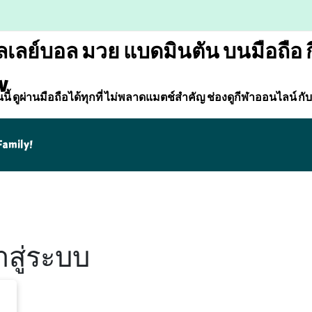
เลย์บอล มวย แบดมินตัน บนมือถือ ก
v
ี้ ดูผ่านมือถือได้ทุกที่ ไม่พลาดแมตช์สำคัญ ช่องดูกีฬาออนไลน์ กับลีก
Family!
าสู่ระบบ