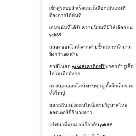
เข้าสู่ระบบสำเร็จและก็เลือกเล่นเกมที่
ต้องการได้ทันที
เกมพนันที่ได้รับความนิยมที่มีให้เลือกบน
yak69
สล็อตออนไลน์ จากค่ายชั้นแนวหน้ามาก
ยิ่งกว่า 30 ค่าย
คาสิโนสด:
yak69 เครดิตฟรี
บาคาร่า รูเล็ต
ไฮโล เสือมังกร
แทงบอลออนไลน์ ครบทุกคู่ ทั้งลีกเล็กรวม
ทั้งใหญ่
สลากกินแบ่งออนไลน์: หวยรัฐบาลไทย
ลอตเตอรี่ยี่กี หวยลาว
ปริศนาที่พบมากเกี่ยวกับ yak69