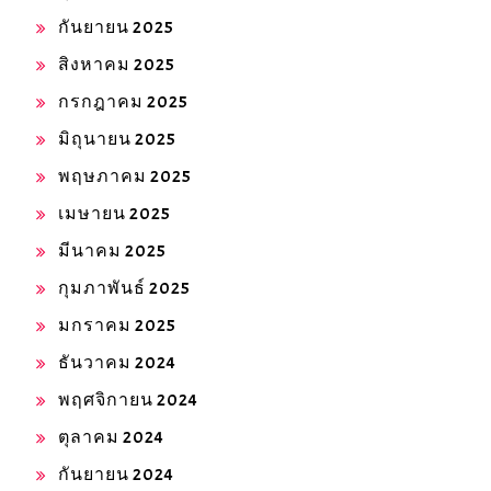
กันยายน 2025
สิงหาคม 2025
กรกฎาคม 2025
มิถุนายน 2025
พฤษภาคม 2025
เมษายน 2025
มีนาคม 2025
กุมภาพันธ์ 2025
มกราคม 2025
ธันวาคม 2024
พฤศจิกายน 2024
ตุลาคม 2024
กันยายน 2024