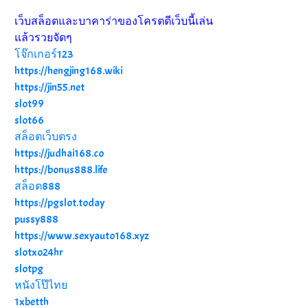
เว็บสล็อตและบาคาร่าของโครตดีเว็บนี้เล่น
แล้วรวยจัดๆ
โจ๊กเกอร์123
https://hengjing168.wiki
https://jin55.net
slot99
slot66
สล็อตเว็บตรง
https://judhai168.co
https://bonus888.life
สล็อต888
https://pgslot.today
pussy888
https://www.sexyauto168.xyz
slotxo24hr
slotpg
หนังโป๊ไทย
1xbetth