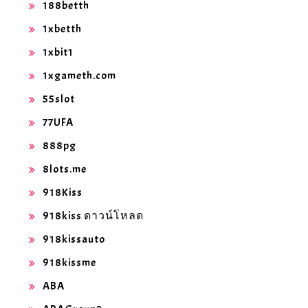
188betth
1xbetth
1xbit1
1xgameth.com
55slot
77UFA
888pg
8lots.me
918Kiss
918kiss ดาวน์โหลด
918kissauto
918kissme
ABA