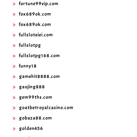
fortune99vip.com
fox689ok.com
fox689ok.com
fullsloteiei.com
fullslotpg
fullslotpg168.com
funny18
gamehit8888.com
gaojing888
gem99ths.com
goatbetroyalcasino.com
gobaza88.com
golden456