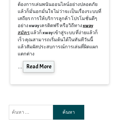
ต้องการเล่นพนันออนไลน์อย่างปลอดภัย
แล้วก็มั่นอกมั่นใจ ไม่ว่าจะเป็นเรื่องระบบที่
เสถียร การให้บริการลูกค้า โปรโมชั่นดีๆ
อย่าง xway เครดิตฟรี หรือวิถีทาง
xway
สมัคร
แล้วก็ xway เข้าสู่ระบบ ที่ง่ายแล้วก็
เร็ว คุณสามารถเริ่มต้นได้ในทันทีวันนี้
แล้วสัมผัสประสบการณ์การเล่นที่ผิดแผก
แตกต่าง
Read More
…
ค้นหา
สำหรับ: