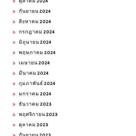
ตุลาคม 2024
กันยายน 2024
สิงหาคม 2024
กรกฎาคม 2024
มิถุนายน 2024
พฤษภาคม 2024
เมษายน 2024
มีนาคม 2024
กุมภาพันธ์ 2024
มกราคม 2024
ธันวาคม 2023
พฤศจิกายน 2023
ตุลาคม 2023
กันยายน 2023