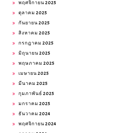
พฤศจิกายน 2025
ตุลาคม 2025
กันยายน 2025
สิงหาคม 2025
กรกฎาคม 2025
มิถุนายน 2025
พฤษภาคม 2025
เมษายน 2025
มีนาคม 2025
กุมภาพันธ์ 2025
มกราคม 2025
ธันวาคม 2024
พฤศจิกายน 2024