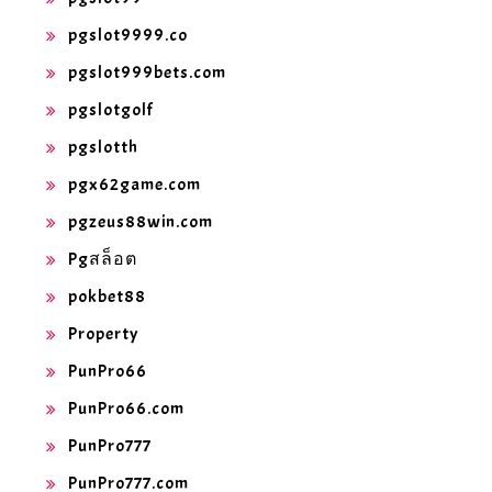
pgslot9999.co
pgslot999bets.com
pgslotgolf
pgslotth
pgx62game.com
pgzeus88win.com
Pgสล็อต
pokbet88
Property
PunPro66
PunPro66.com
PunPro777
PunPro777.com