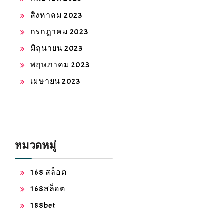
สิงหาคม 2023
กรกฎาคม 2023
มิถุนายน 2023
พฤษภาคม 2023
เมษายน 2023
หมวดหมู่
168 สล็อต
168สล็อต
188bet