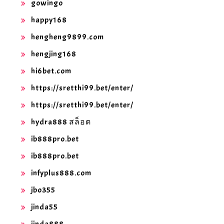
gowingo
happy168
hengheng9899.com
hengjing168
hi6bet.com
https://sretthi99.bet/enter/
https://sretthi99.bet/enter/
hydra888 สล็อต
ib888pro.bet
ib888pro.bet
infyplus888.com
jbo355
jinda55
jinda888