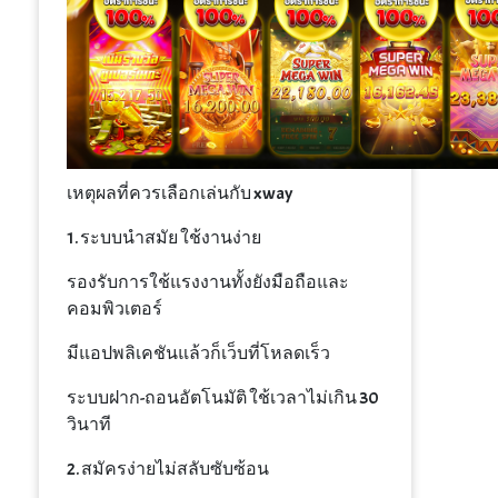
เหตุผลที่ควรเลือกเล่นกับ xway
1. ระบบนำสมัย ใช้งานง่าย
รองรับการใช้แรงงานทั้งยังมือถือและ
คอมพิวเตอร์
มีแอปพลิเคชันแล้วก็เว็บที่โหลดเร็ว
ระบบฝาก-ถอนอัตโนมัติ ใช้เวลาไม่เกิน 30
วินาที
2. สมัครง่ายไม่สลับซับซ้อน