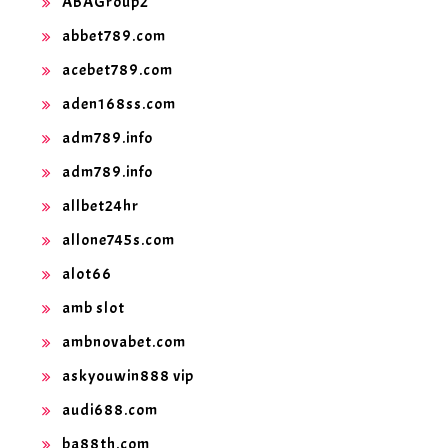
ABAGroup2
abbet789.com
acebet789.com
aden168ss.com
adm789.info
adm789.info
allbet24hr
allone745s.com
alot66
amb slot
ambnovabet.com
askyouwin888 vip
audi688.com
ba88th.com