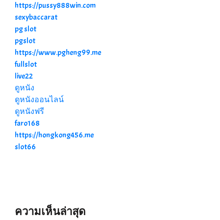
https://pussy888win.com
sexybaccarat
pg slot
pgslot
https://www.pgheng99.me
fullslot
live22
ดูหนัง
ดูหนังออนไลน์
ดูหนังฟรี
faro168
https://hongkong456.me
slot66
ความเห็นล่าสุด