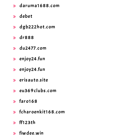
daruma1688.com
debet
dgb222hot.com
dr888
du2477.com
enjoy24.fun
enjoy24.fun
erisauto.site
eu369clubs.com
faro168
fcharoenkit168.com
ff123th
fiwdee.win