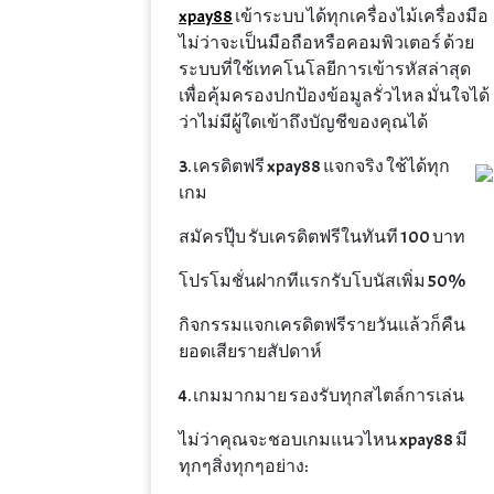
xpay88
เข้าระบบ ได้ทุกเครื่องไม้เครื่องมือ
ไม่ว่าจะเป็นมือถือหรือคอมพิวเตอร์ ด้วย
ระบบที่ใช้เทคโนโลยีการเข้ารหัสล่าสุด
เพื่อคุ้มครองปกป้องข้อมูลรั่วไหล มั่นใจได้
ว่าไม่มีผู้ใดเข้าถึงบัญชีของคุณได้
3. เครดิตฟรี xpay88 แจกจริง ใช้ได้ทุก
เกม
สมัครปุ๊บ รับเครดิตฟรีในทันที 100 บาท
โปรโมชั่นฝากทีแรกรับโบนัสเพิ่ม 50%
กิจกรรมแจกเครดิตฟรีรายวันแล้วก็คืน
ยอดเสียรายสัปดาห์
4. เกมมากมาย รองรับทุกสไตล์การเล่น
ไม่ว่าคุณจะชอบเกมแนวไหน xpay88 มี
ทุกๆสิ่งทุกๆอย่าง: