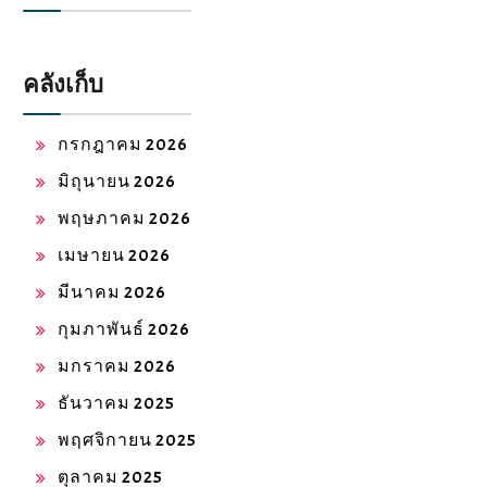
คลังเก็บ
กรกฎาคม 2026
มิถุนายน 2026
พฤษภาคม 2026
เมษายน 2026
มีนาคม 2026
กุมภาพันธ์ 2026
มกราคม 2026
ธันวาคม 2025
พฤศจิกายน 2025
ตุลาคม 2025