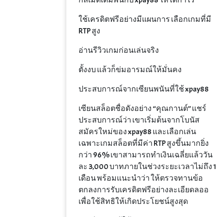
ใช้เครดิตฟรีอย่างมีแผนการ เลือกเกมที่มี
RTP สูง
อ่านรีวิวเกมก่อนเล่นจริง
ตั้งงบ แล้วก็ข่มอารมณ์ให้มั่นคง
ประสบการณ์จากเซียนพนันที่ใช้ xpay88
เซียนสล็อตชื่อดังอย่าง “คุณกานต์” แชร์
ประสบการณ์ว่า เขาเริ่มต้นจากโบนัส
สมัครใหม่ของ xpay88 และเลือกเล่น
เฉพาะเกมสล็อตที่มีค่า RTP สูงขึ้นมากยิ่ง
กว่า 96% เขาสามารถทำเงินเฉลี่ยแล้ววัน
ละ 3,000 บาทภายในช่วงระยะเวลาไม่ถึง 1
เดือน พร้อมแนะนำว่า ให้ตรวจทานข้อ
ตกลงการรับเครดิตฟรีอย่างละเอียดลออ
เพื่อใช้สิทธิให้เกิดประโยชน์สูงสุด