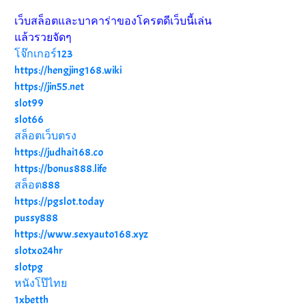
เว็บสล็อตและบาคาร่าของโครตดีเว็บนี้เล่น
แล้วรวยจัดๆ
โจ๊กเกอร์123
https://hengjing168.wiki
https://jin55.net
slot99
slot66
สล็อตเว็บตรง
https://judhai168.co
https://bonus888.life
สล็อต888
https://pgslot.today
pussy888
https://www.sexyauto168.xyz
slotxo24hr
slotpg
หนังโป๊ไทย
1xbetth