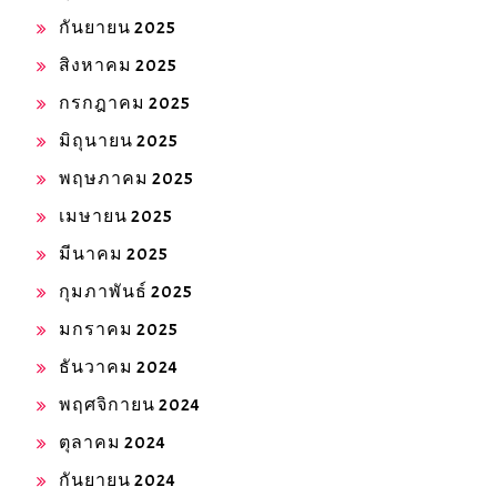
กันยายน 2025
สิงหาคม 2025
กรกฎาคม 2025
มิถุนายน 2025
พฤษภาคม 2025
เมษายน 2025
มีนาคม 2025
กุมภาพันธ์ 2025
มกราคม 2025
ธันวาคม 2024
พฤศจิกายน 2024
ตุลาคม 2024
กันยายน 2024