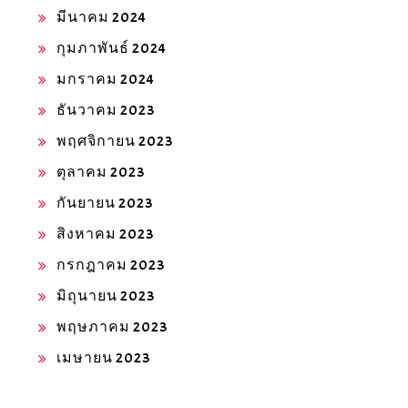
มีนาคม 2024
กุมภาพันธ์ 2024
มกราคม 2024
ธันวาคม 2023
พฤศจิกายน 2023
ตุลาคม 2023
กันยายน 2023
สิงหาคม 2023
กรกฎาคม 2023
มิถุนายน 2023
พฤษภาคม 2023
เมษายน 2023