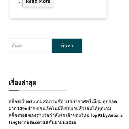
Read More
…
ค้นหา
สำหรับ:
เรื่องล่าสุด
สล็อตเว็บตรง เกมสดภาพชัด บรรยากาศพรีเมียม ทุกยอด
ฝาก 10% ฝาก-ถอน อัตโนมัติ คัดมาแล้ว เล่นได้ทุกเกม
สล็อต168 ของรางวัลกำลังรอ เจ้าของใหม่ Top 92 by Antonia
tangtem168e.com 28 กันยายน 2026