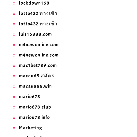
lockdown168
lotto432 ทางเข้า
lotto432 ทางเข้า
luis16888.com
m4newonline.com
m4newonline.com
mac1bet789.com
macau69 สมัคร
macau888.win
mario678
mario678.club
mario678.info
Marketing