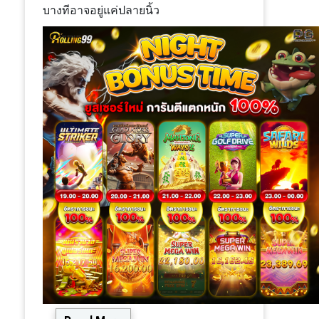
บางทีอาจอยู่แค่ปลายนิ้ว