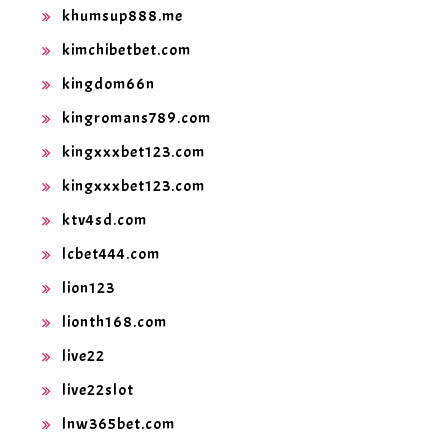
khumsup888.me
kimchibetbet.com
kingdom66n
kingromans789.com
kingxxxbet123.com
kingxxxbet123.com
ktv4sd.com
lcbet444.com
lion123
lionth168.com
live22
live22slot
lnw365bet.com