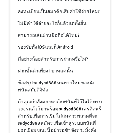
ลงทะเบียนเป็นสมาชิกเสียค่าใช้จ่ายไหม?
ไม่มีค่าใช้จ่ายอะไรก็แล้วแต่ทั้งสิ้น
สามารถเล่นผ่านมือถือได้ไหม?
รองรับทั้ง iOS และก็ Android
มีอย่างน้อยสำหรับการฝากหรือไม่?
ฝากขั้นต่ำเพียง 1 บาทแค่นั้น
ข้อสรุป: sudyod888 หนทางใหม่ของนัก
พนันสมัยดิจิทัล
ถ้าคุณกำลังมองหาเว็บพนันที่ไว้ใจได้ ครบ
วงจร แล้วก็มาพร้อม
sudyod888 เครดิตฟรี
สำหรับเพื่อการเริ่ม ไม่สมควรพลาดที่จะ
sudyod888 สมัคร เพื่อเข้าสู่ระบบพนันที่
ยอดเยี่ยมขณะนี้ อย่ารอช้า จังหวะมั่งคั่ง