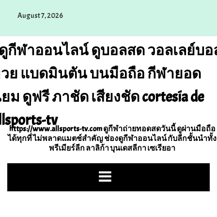
Skip
August 7, 2026
to
content
ดูกีฬาออนไลน์ ดูบอลสด วอลเลย์บอ
วย แบดมินตัน บนมือถือ กีฬายอด
ิยม ดูฟรี ภาชัด เสียงชัด cortesía de
llsports-tv
https://www.allsports-tv.com ดูกีฬาถ่ายทอดสดวันนี้ ดูผ่านมือถือ
ได้ทุกที่ ไม่พลาดแมตช์สำคัญ ช่องดูกีฬาออนไลน์ กับลีกชั้นนำทั้ง
พรีเมียร์ลีก ลาลิก้า บุนเดสลีกา เซเรียอา