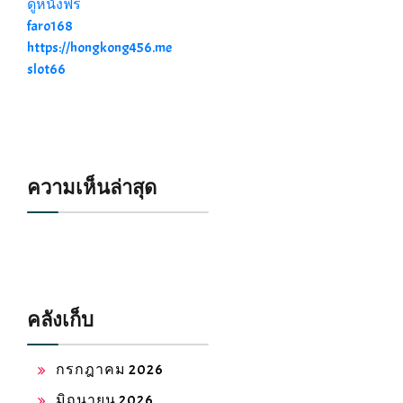
ดูหนังฟรี
faro168
https://hongkong456.me
slot66
ความเห็นล่าสุด
คลังเก็บ
กรกฎาคม 2026
มิถุนายน 2026