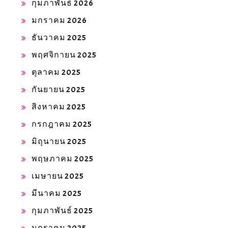
กุมภาพันธ์ 2026
มกราคม 2026
ธันวาคม 2025
พฤศจิกายน 2025
ตุลาคม 2025
กันยายน 2025
สิงหาคม 2025
กรกฎาคม 2025
มิถุนายน 2025
พฤษภาคม 2025
เมษายน 2025
มีนาคม 2025
กุมภาพันธ์ 2025