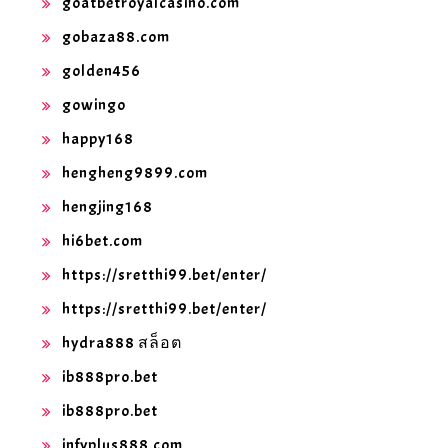
goatbetroyalcasino.com
gobaza88.com
golden456
gowingo
happy168
hengheng9899.com
hengjing168
hi6bet.com
https://sretthi99.bet/enter/
https://sretthi99.bet/enter/
hydra888 สล็อต
ib888pro.bet
ib888pro.bet
infyplus888.com