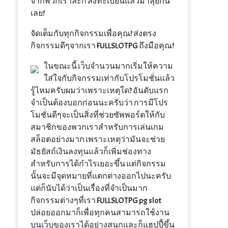
จากพวกเราล่ะก็ ลงทะเบียนแล้วมาลุยกัน
เลย!
จัดเต็มกับทุกกิจกรรมเพื่อคุณ! ส่งตรง
กิจกรรมดีๆจากเรา FULLSLOTPG ถึงมือคุณ!
ในขณะนี้ เว็บจำนวนมากเริ่มให้ความ
ใส่ใจกับกิจกรรมเท่ากับโปรโมชั่นแล้ว
รู้ไหมครับผมว่าเพราะเหตุใด? อันดับแรก
จำเป็นต้องบอกก่อนนะครับว่า การมีโปร
โมชั่นดีๆจะเป็นสิ่งที่ช่วยซัพพอร์ตให้กับ
สมาชิกของพวกเราสำหรับการเล่นเกม
สล็อตอย่างมาก เพราะเหตุว่ามันจะช่วย
มัธยัสถ์เงินลงทุนแล้วก็เพิ่มช่องทาง
สำหรับการได้กำไรเยอะขึ้น แต่กิจกรรม
นั้นจะมีจุดหมายที่แตกต่างออกไปนะครับ
แต่ก็นับได้ว่าเป็นเรื่องที่จำเป็นมาก
กิจกรรมต่างๆที่เรา FULLSLOTPG pg slot
ปล่อยออกมาก็เพื่อทุกคนสามารถใช้งาน
บนเว็บของเราได้อย่างสนุกและก็แฮปปี้ขึ้น