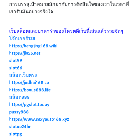
การบรรลุเป้าหมายมักมากับการตัดสินใจของเราในเวลาที่
เรารับมันอย่างจริงใจ
เว็บสล็อตและบาคาร่าของโครตดีเว็บนี้เล่นแล้วรวยจัดๆ
โจ๊กเกอร์123
https://hengjing168.wiki
https://jin55.net
slot99
slot66
สล็อตเว็บตรง
https://judhai168.co
https://bonus888.life
สล็อต888
https://pgslot.today
pussy888
https://www.sexyauto168.xyz
slotxo24hr
slotpg