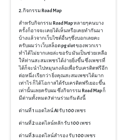
2. กิจกรรม Road Map
สำหรับกิจกรรม Road Map หลายๆคนบาง
ครั้งก็อาจจะเคยได้เห็นหรือเคยทำกันมา
บ้างแล้วจากเว็บไซต์อื่นๆซึ่งบอกเลยคะ
ครับผมว่า เว็บสล็อต pg slot ของพวกเรา
ทำได้ไม่ยากเลยล่ะขอรับ มันเป็นช่วยเหลือ
ให้ท่านสะสมเพชรได้ง่ายยิ่งขึ้น ซึ่งเพชรที่
ได้ก็จะนำไปหมุนกงล้อเพื่อรับเครดิตฟรีอีก
ต่อหนึ่ง เรียกว่า ยิ่งคุณสะสมเพชรได้มาก
เท่าไร ก็ได้โอกาสได้รับเครดิตฟรีเยอะขึ้น
เท่านั้นเลยครับผม ซึ่งกิจกรรม Road Map ก็
มีด่านทั้งหมด 7 ด่านร่วมกัน ดังนี้
ด่านที่ 1 แอดไลน์ AI รับ 100 เพชร
ด่านที่ 2 แอดไลน์หลัก รับ 100 เพชร
ด่านที่ 3 แอดไลน์สำรอง รับ 100 เพชร