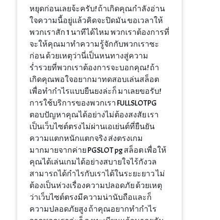
หยุดก่อนเลยจ้ะครับ! ถ้าเกิดคุณกำลังอ่าน
ใจความนี้อยู่แล้วคิดจะปิดมัน ขอเวลาให้
พวกเราสัก 1 นาทีได้ไหม พวกเราต้องการที่
จะให้คุณมาทำความรู้จักกับพวกเราซะ
ก่อน ด้วยเหตุว่านี่เป็นหนทางสู่ความ
ร่ำรวยที่พวกเราต้องการจะบอกคุณ! ถ้า
เกิดคุณพอใจอยากมาทดสอบเล่นสล็อต
เพื่อทำกำไรแบบยืนยงล่ะก็ มาเลยขอรับ!
การใช้บริการของพวกเรา FULLSLOTPG
ตอบปัญหาคุณได้อย่างไม่ต้องสงสัย เรา
เป็นเว็บไซต์ตรงไม่ผ่านเอเย่นต์ที่ยืนยัน
ความแตกหนักแตกจริง ส่งตรงเกม
มากมายจากค่าย PGSLOT pg สล็อต เพื่อให้
คุณได้เล่นเกมได้อย่างสบายใจไร้กังวล
สามารถได้กำไรกับเราได้ในระยะยาว ไม่
ต้องเป็นห่วงเรื่องความปลอดภัย ด้วยเหตุ
ว่าเว็บไซต์ตรงมีความน่านับถือและก็
ความปลอดภัยสูง ถ้าคุณอยากทำกำไร