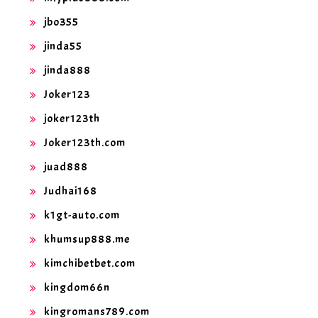
jbo355
jinda55
jinda888
Joker123
joker123th
Joker123th.com
juad888
Judhai168
k1gt-auto.com
khumsup888.me
kimchibetbet.com
kingdom66n
kingromans789.com