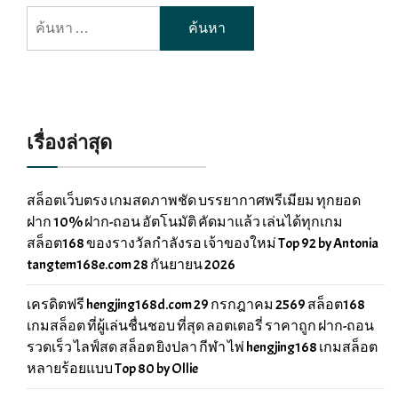
ค้นหา
สำหรับ:
เรื่องล่าสุด
สล็อตเว็บตรง เกมสดภาพชัด บรรยากาศพรีเมียม ทุกยอด
ฝาก 10% ฝาก-ถอน อัตโนมัติ คัดมาแล้ว เล่นได้ทุกเกม
สล็อต168 ของรางวัลกำลังรอ เจ้าของใหม่ Top 92 by Antonia
tangtem168e.com 28 กันยายน 2026
เครดิตฟรี hengjing168d.com 29 กรกฎาคม 2569 สล็อต168
เกมสล็อต ที่ผู้เล่นชื่นชอบ ที่สุด ลอตเตอรี่ ราคาถูก ฝาก-ถอน
รวดเร็ว ไลฟ์สด สล็อต ยิงปลา กีฬา ไพ่ hengjing168 เกมสล็อต
หลายร้อยแบบ Top 80 by Ollie