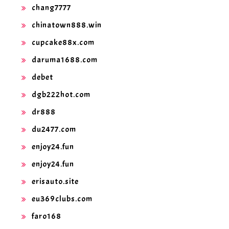
chang7777
chinatown888.win
cupcake88x.com
daruma1688.com
debet
dgb222hot.com
dr888
du2477.com
enjoy24.fun
enjoy24.fun
erisauto.site
eu369clubs.com
faro168