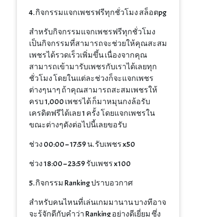
4. กิจกรรมแจกเพชรฟรีทุกชั่วโมง สล็อตpg
สำหรับกิจกรรมแจกเพชรฟรีทุกชั่วโมง
เป็นกิจกรรมที่สามารถจะช่วยให้คุณสะสม
เพชรได้รวดเร็วเพิ่มขึ้น เนื่องจากคุณ
สามารถเข้ามารับเพชรกับเราได้เลยทุก
ชั่วโมง โดยในแต่ละช่วงก็จะแจกเพชร
ต่างๆนาๆ ถ้าคุณสามารถสะสมเพชรให้
ครบ 1,000 เพชรได้ ก็มาหมุนกงล้อรับ
เครดิตฟรีได้เลย 1 ครั้ง โดยแจกเพชรใน
ขณะต่างๆดังต่อไปนี้เลยขอรับ
ช่วง 00:00 – 17:59 น. รับเพชร x50
ช่วง 18:00 – 23:59 รับเพชร x100
5. กิจกรรม Ranking ปราบอวกาศ
สำหรับคนไหนที่เล่นเกมมานาน บางทีอาจ
จะรู้จักดีกับคำว่า Ranking อย่างดีเยี่ยม ซึ่ง