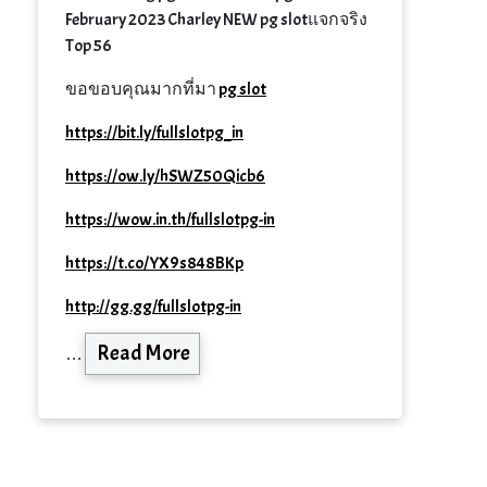
February 2023 Charley NEW pg slotแจกจริง
Top 56
ขอขอบคุณมากที่มา
pg slot
https://bit.ly/fullslotpg_in
https://ow.ly/hSWZ50Qicb6
https://wow.in.th/fullslotpg-in
https://t.co/YX9s848BKp
http://gg.gg/fullslotpg-in
Read More
…