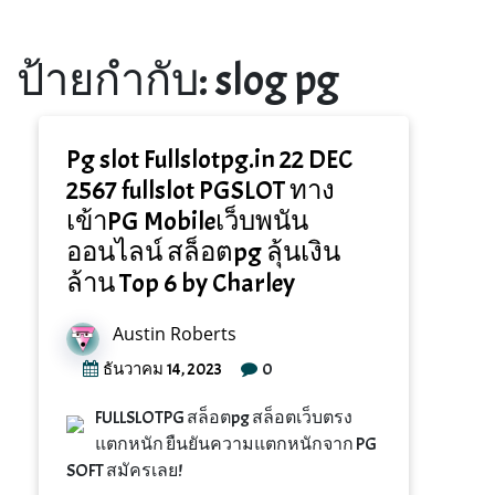
ป้ายกำกับ:
slog pg
Pg slot Fullslotpg.in 22 DEC
2567 fullslot PGSLOT ทาง
เข้าPG Mobileเว็บพนัน
ออนไลน์ สล็อตpg ลุ้นเงิน
ล้าน Top 6 by Charley
Austin Roberts
0
ธันวาคม 14, 2023
FULLSLOTPG สล็อตpg สล็อตเว็บตรง
แตกหนัก ยืนยันความแตกหนักจาก PG
SOFT สมัครเลย!