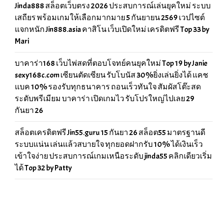
Jinda888 สล็อตเว็บตรง 2026 ประสบการณ์เล่นยุคใหม่ ระบบ
เสถียร พร้อมเกมให้เลือกมากมาย 5 กันยายน 2569 เวปไซต์
แจกหนัก Jin888.asia คาสิโน เว็บเปิดใหม่ เครดิตฟรี Top 33 by
Mari
บาคาร่า168 เว็บไพ่สดที่ตอบโจทย์คนยุคใหม่ Top 19 by Janie
sexy168c.com เซียนตัดเซียน รับโบนัส 30%ยิ่งเล่นยิ่งได้ แคช
แบค 10% รองรับทุกธนาคาร ถอนเร็วทันใจ สัมผัสโต๊ะสด
ระดับพรีเมียม บาคาร่า เปิดเกมไว รับโปรใหญ่ไปเลย 29
กันยา 26
สล็อตเครดิตฟรี Jin55.guru 15 กันยา 26 สล็อต55 มาตรฐานดี
ระบบแน่น เล่นแล้วสบายใจ ทุกยอดฝากรับ 10% ได้เงินเร็ว
เข้าใจง่าย ประสบการณ์เกมเหนือระดับ jinda55 คลิกเดียวเริ่ม
ได้ Top 32 by Patty