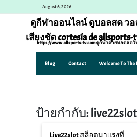
Skip
August 6, 2026
to
content
ดูกีฬาออนไลน์ ดูบอลสด วอล
เสียงชัด cortesía de allsports-t
https://www.allsports-tv.com ดูกีฬาถ่ายทอดสดวันน
Blog
Contact
Welcome To The 
ป้ายกำกับ:
live22slot
Live22slot สล็อตมาแรงที่