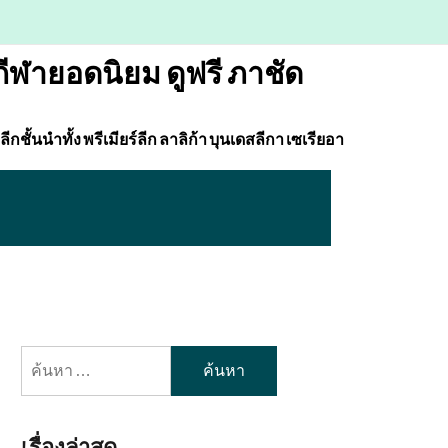
ีฬายอดนิยม ดูฟรี ภาชัด
ชั้นนำทั้ง พรีเมียร์ลีก ลาลิก้า บุนเดสลีกา เซเรียอา
ค้นหา
สำหรับ: