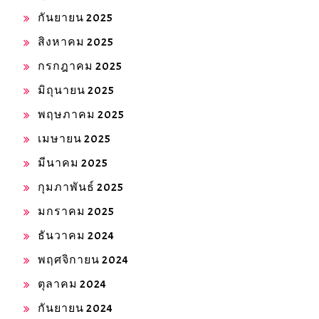
กันยายน 2025
สิงหาคม 2025
กรกฎาคม 2025
มิถุนายน 2025
พฤษภาคม 2025
เมษายน 2025
มีนาคม 2025
กุมภาพันธ์ 2025
มกราคม 2025
ธันวาคม 2024
พฤศจิกายน 2024
ตุลาคม 2024
กันยายน 2024