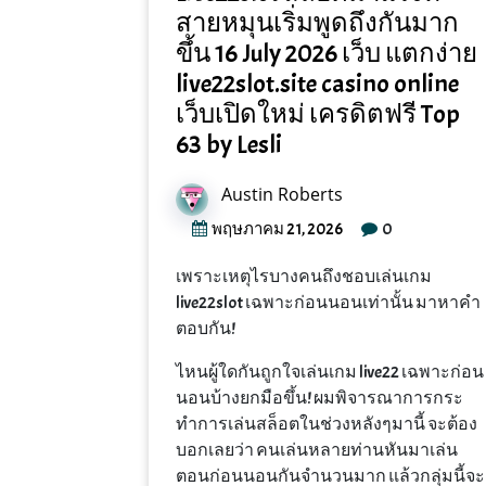
สายหมุนเริ่มพูดถึงกันมาก
ขึ้น 16 July 2026 เว็บ แตกง่าย
live22slot.site casino online
เว็บเปิดใหม่ เครดิตฟรี Top
63 by Lesli
Austin Roberts
0
พฤษภาคม 21, 2026
เพราะเหตุไรบางคนถึงชอบเล่นเกม
live22slot เฉพาะก่อนนอนเท่านั้น มาหาคำ
ตอบกัน!
ไหนผู้ใดกันถูกใจเล่นเกม live22 เฉพาะก่อน
นอนบ้างยกมือขึ้น! ผมพิจารณาการกระ
ทำการเล่นสล็อตในช่วงหลังๆมานี้ จะต้อง
บอกเลยว่า คนเล่นหลายท่านหันมาเล่น
ตอนก่อนนอนกันจำนวนมาก แล้วกลุ่มนี้จะ