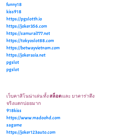
funny18
kiss918
https://pgslotth.io
https://joker356.com
https://samurai777.net
https://tokyoslot88.com
https://betwayvietnam.com
https://jokerasia.net
pgslot
pgslot
เว็บคาสิโนน่าเล่น ทั้ง
สล็อต
และ
บาคาร่า
ตึง
จริงแตกบ่อยมาก
918kiss
https://www.madoohd.com
sagame
https://joker123auto.com