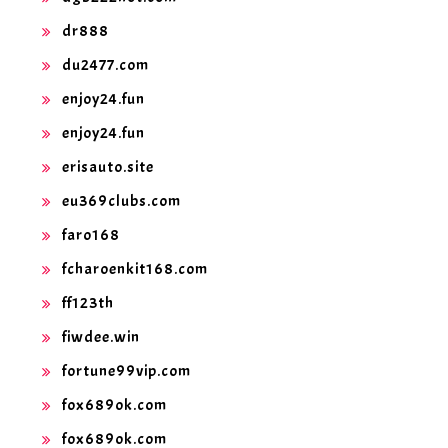
dr888
du2477.com
enjoy24.fun
enjoy24.fun
erisauto.site
eu369clubs.com
faro168
fcharoenkit168.com
ff123th
fiwdee.win
fortune99vip.com
fox689ok.com
fox689ok.com