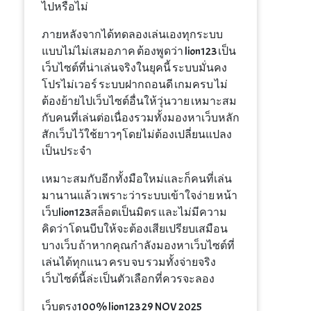
ไปหรือไม่
ภายหลังจากได้ทดลองเล่นเองทุกระบบ
แบบไม่ไม่เสมอภาค ต้องพูดว่า lion123 เป็น
เว็บไซต์ที่น่าเล่นจริงในยุคนี้ ระบบมั่นคง
โปรไม่เวอร์ ระบบฝากถอนดี เกมครบ ไม่
ต้องย้ายไปเว็บไซต์อื่นให้วุ่นวาย เหมาะสม
กับคนที่เล่นต่อเนื่องรวมทั้งมองหาเว็บหลัก
สักเว็บไว้ใช้ยาวๆโดยไม่ต้องเปลี่ยนแปลง
เป็นประจำ
เหมาะสมกับอีกทั้งมือใหม่และก็คนที่เล่น
มานานแล้ว เพราะว่าระบบเข้าใจง่าย หน้า
เว็บlion123สล็อตเป็นมิตร และไม่มีความ
คิดว่าโดนบีบให้จะต้องเสียเปรียบเสมือน
บางเว็บ ถ้าหากคุณกำลังมองหาเว็บไซต์ที่
เล่นได้ทุกแนว ครบ จบ รวมทั้งจ่ายจริง
เว็บไซต์นี้ล่ะเป็นตัวเลือกที่ควรจะลอง
เว็บตรง100% lion123 29 NOV 2025