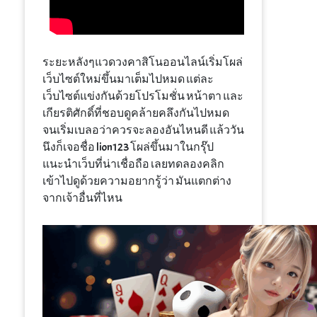
ระยะหลังๆแวดวงคาสิโนออนไลน์เริ่มโผล่
เว็บไซต์ใหม่ขึ้นมาเต็มไปหมด แต่ละ
เว็บไซต์แข่งกันด้วยโปรโมชั่น หน้าตา และ
เกียรติศักดิ์ที่ชอบดูคล้ายคลึงกันไปหมด
จนเริ่มเบลอว่าควรจะลองอันไหนดี แล้ววัน
นึงก็เจอชื่อ lion123 โผล่ขึ้นมาในกรุ๊ป
แนะนำเว็บที่น่าเชื่อถือ เลยทดลองคลิก
เข้าไปดูด้วยความอยากรู้ว่า มันแตกต่าง
จากเจ้าอื่นที่ไหน