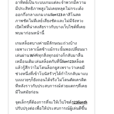
อาทิตย์เป็น ระบบเกมแต่ละจำพวกมีความ
มีประสิทธิภาพสูง ไม่เคยหลุด ไม่กระเด้ง
ออกกึ่งกลางเกม เกมlion123 คาสิโนสด
ภาพชัด ไม่ดีเลย์ เสียงชัด และไม่มีจังหวะ
เปิดไพ่ที่น่าสงสัยราวกับบางเว็บไซต์ที่เคย
พบมาก่อนหน้านี้
เกมสล็อตบางค่ายมีลักษณะถ่วงบ้าง
เฉพาะเวลาเน็ตช้า แม้กระนั้นพอเปลี่ยนมา
เล่นผ่าน Wi-Fi ทุกสิ่งทุกอย่างก็กลับมาลื่น
เหมือนเดิม เล่นสล็อตกับที่นี่lion123สล็อต
แล้วรู้สึกว่าไม่โดนล็อกยูส เพราะว่าเคยมี
ช่วงหนึ่งที่เข้าโบนัสรัวๆได้กำไรกลับมาแบ
บงงงวยๆก็ยังถอนได้จริง ไม่โดนตัดเครดิต
ทีหลังราวกับประสบการณ์ห่วยแตกๆที่เคย
มีในสมัยก่อน
จุดเล็กๆที่ต้องการที่จะให้เว็บไซต์
123lionth
ปรับปรุงต่อ เพื่อให้ประสบการณ์ผู้เล่นดีขึ้น