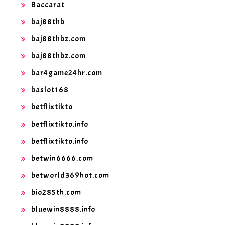
Baccarat
baj88thb
baj88thbz.com
baj88thbz.com
bar4game24hr.com
baslot168
betflixtikto
betflixtikto.info
betflixtikto.info
betwin6666.com
betworld369hot.com
bio285th.com
bluewin8888.info