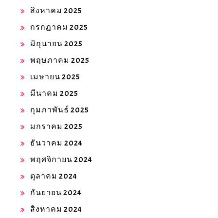
สิงหาคม 2025
กรกฎาคม 2025
มิถุนายน 2025
พฤษภาคม 2025
เมษายน 2025
มีนาคม 2025
กุมภาพันธ์ 2025
มกราคม 2025
ธันวาคม 2024
พฤศจิกายน 2024
ตุลาคม 2024
กันยายน 2024
สิงหาคม 2024