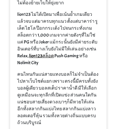
ไม่ต้องย้ายเว็บให้ยุ่งยาก
lion123 ไม่ได้เปิดมาเพื่อเน้นย้ำเกมเดียว
แล้วจบ แต่มาครบทุกแนว ตั้งแต่บาคาร่า รู
เล็ต ไฮโล ป๊อกกระเด้ง ไปจนกระทั่งเกม
สล็อตกว่า 1,000 เกมจากค่ายดังๆที่ไม่ใช่
แค่ PG หรือ Joker แม้กระนั้นยังมีค่ายระดับ
อินเตอร์ที่บางเว็บยังไม่มีให้เล่น อย่างเช่น
Relax,
lion123สล็อต
Push Gaming หรือ
Nolimit City
คนไหนกันแน่สายแทงบอลก็ไม่จำเป็นต้อง
ไปหาเว็บไซต์แยก เพราะตรงนี้มีครบทั้งยัง
บอลผู้เดียว บอลสเต็ป ราคาน้ำดี มีให้เลือก
ดูเหมือนจะทุกลีกที่เปิดแข่ง ส่วนคนใดกัน
แน่ชอบสายเสี่ยงดวงเบาๆก็มีหวยให้เล่น
อีกทั้งสลากกินแบ่งไทย สลากกินแบ่งลาว
ลอตเตอรี่หุ้น รวมทั้งหวยต่างถิ่นแบบครบ
ถ้วนบริบูรณ์