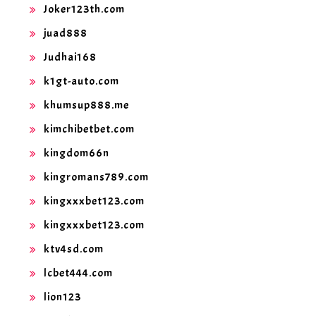
Joker123th.com
juad888
Judhai168
k1gt-auto.com
khumsup888.me
kimchibetbet.com
kingdom66n
kingromans789.com
kingxxxbet123.com
kingxxxbet123.com
ktv4sd.com
lcbet444.com
lion123