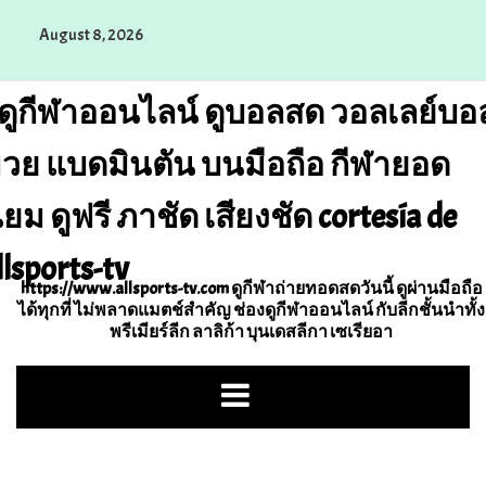
Skip
August 8, 2026
to
content
ดูกีฬาออนไลน์ ดูบอลสด วอลเลย์บอ
วย แบดมินตัน บนมือถือ กีฬายอด
ิยม ดูฟรี ภาชัด เสียงชัด cortesía de
llsports-tv
https://www.allsports-tv.com ดูกีฬาถ่ายทอดสดวันนี้ ดูผ่านมือถือ
ได้ทุกที่ ไม่พลาดแมตช์สำคัญ ช่องดูกีฬาออนไลน์ กับลีกชั้นนำทั้ง
พรีเมียร์ลีก ลาลิก้า บุนเดสลีกา เซเรียอา