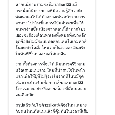
หากแม้ภาพรวมจะดีมาก lion123 แม้
กระนั้นก็มีบางอย่างที่มีความรู้สึกว่ายัง
พัฒนาต่อไปได้ ตัวอย่างเช่น หน้ารายการ
อาหารโปรโมชั่นควรมีปุ่มค้นหาเพื่อให้
คนหาง่ายขึ้น เนื่องจากตอนนี้ถ้าหากโปร
เยอะจะต้องเลื่อนหาเองทั้งหมดทั้งปวง อีก
จุดคือยังไม่มีระบบทดสอบเล่นในเกมคาสิ
โนสด ทำให้มือใหม่จำเป็นต้องลงเงินจริง
ในทันทีซึ่งอาจส่งผลให้กดดัน
รวมทั้งต้องการที่จะให้เพิ่มหมวดรีวิวเกม
หรือเสนอแนะเกมใหม่ที่น่าสนใจในหน้า
แรก เพื่อให้ผู้ที่ไม่รู้จะเริ่มจากที่ไหนมีจุด
เริ่มแรกสำหรับเพื่อการเลือกเล่นlion123
โดยเฉพาะอย่างยิ่งสายสล็อตที่มีเกมเยอะ
จนเลือกผิด
สรุปแล้วเว็บไซต์ 123lionth ดีจังไหม เหมาะ
กับคนไหนกันแน่ แล้วก็คุ้มกับในเวลาที่เสีย