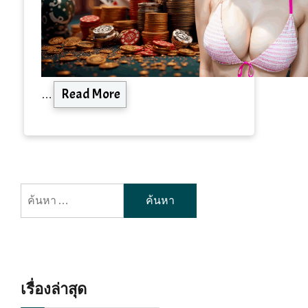
Read More
…
ค้นหา
สำหรับ:
เรื่องล่าสุด