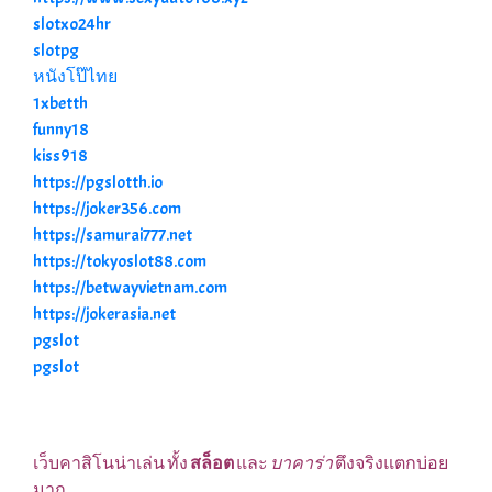
slotxo24hr
slotpg
หนังโป๊ไทย
1xbetth
funny18
kiss918
https://pgslotth.io
https://joker356.com
https://samurai777.net
https://tokyoslot88.com
https://betwayvietnam.com
https://jokerasia.net
pgslot
pgslot
เว็บคาสิโนน่าเล่น ทั้ง
สล็อต
และ
บาคาร่า
ตึงจริงแตกบ่อย
มาก