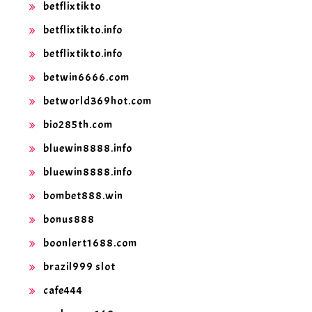
betflixtikto
betflixtikto.info
betflixtikto.info
betwin6666.com
betworld369hot.com
bio285th.com
bluewin8888.info
bluewin8888.info
bombet888.win
bonus888
boonlert1688.com
brazil999 slot
cafe444