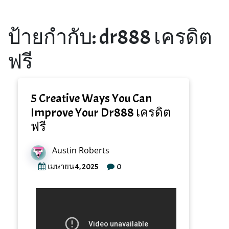
ป้ายกำกับ:
dr888 เครดิต
ฟรี
5 Creative Ways You Can
Improve Your Dr888 เครดิต
ฟรี
Austin Roberts
0
เมษายน 4, 2025