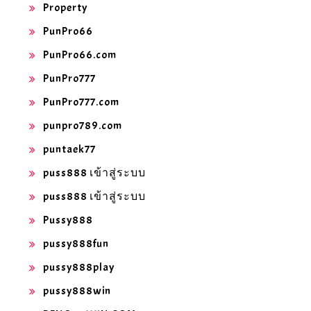
Property
PunPro66
PunPro66.com
PunPro777
PunPro777.com
punpro789.com
puntaek77
puss888 เข้าสู่ระบบ
puss888 เข้าสู่ระบบ
Pussy888
pussy888fun
pussy888play
pussy888win