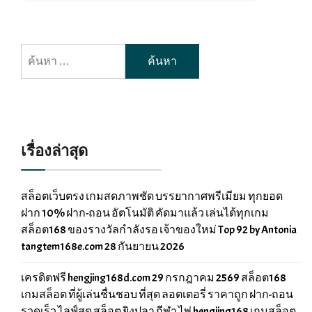
ค้นหา
สำหรับ:
เรื่องล่าสุด
สล็อตเว็บตรง เกมสดภาพชัด บรรยากาศพรีเมียม ทุกยอด
ฝาก 10% ฝาก-ถอน อัตโนมัติ คัดมาแล้ว เล่นได้ทุกเกม
สล็อต168 ของรางวัลกำลังรอ เจ้าของใหม่ Top 92 by Antonia
tangtem168e.com 28 กันยายน 2026
เครดิตฟรี hengjing168d.com 29 กรกฎาคม 2569 สล็อต168
เกมสล็อต ที่ผู้เล่นชื่นชอบ ที่สุด ลอตเตอรี่ ราคาถูก ฝาก-ถอน
รวดเร็ว ไลฟ์สด สล็อต ยิงปลา กีฬา ไพ่ hengjing168 เกมสล็อต