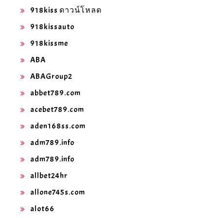
918kiss ดาวน์โหลด
918kissauto
918kissme
ABA
ABAGroup2
abbet789.com
acebet789.com
aden168ss.com
adm789.info
adm789.info
allbet24hr
allone745s.com
alot66