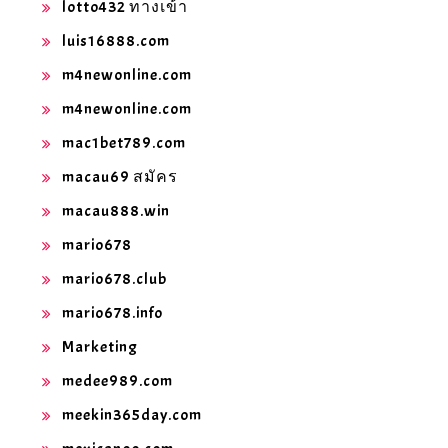
lotto432 ทางเข้า
luis16888.com
m4newonline.com
m4newonline.com
mac1bet789.com
macau69 สมัคร
macau888.win
mario678
mario678.club
mario678.info
Marketing
medee989.com
meekin365day.com