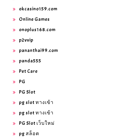
okcasino159.com
Online Games
onoplus168.com
p2vvip
pananthai99.com
panda555
Pet Care
PG
PG Slot
pg slot ทางเข้า
pg slot ทางเข้า
PG Slot เว็บใหม่
pg สล็อต