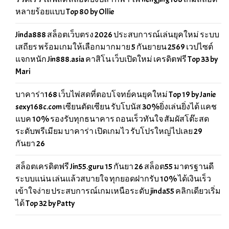
หลายร้อยแบบ Top 80 by Ollie
Jinda888 สล็อตเว็บตรง 2026 ประสบการณ์เล่นยุคใหม่ ระบบ
เสถียร พร้อมเกมให้เลือกมากมาย 5 กันยายน 2569 เวปไซต์
แจกหนัก Jin888.asia คาสิโน เว็บเปิดใหม่ เครดิตฟรี Top 33 by
Mari
บาคาร่า168 เว็บไพ่สดที่ตอบโจทย์คนยุคใหม่ Top 19 by Janie
sexy168c.com เซียนตัดเซียน รับโบนัส 30%ยิ่งเล่นยิ่งได้ แคช
แบค 10% รองรับทุกธนาคาร ถอนเร็วทันใจ สัมผัสโต๊ะสด
ระดับพรีเมียม บาคาร่า เปิดเกมไว รับโปรใหญ่ไปเลย 29
กันยา 26
สล็อตเครดิตฟรี Jin55.guru 15 กันยา 26 สล็อต55 มาตรฐานดี
ระบบแน่น เล่นแล้วสบายใจ ทุกยอดฝากรับ 10% ได้เงินเร็ว
เข้าใจง่าย ประสบการณ์เกมเหนือระดับ jinda55 คลิกเดียวเริ่ม
ได้ Top 32 by Patty