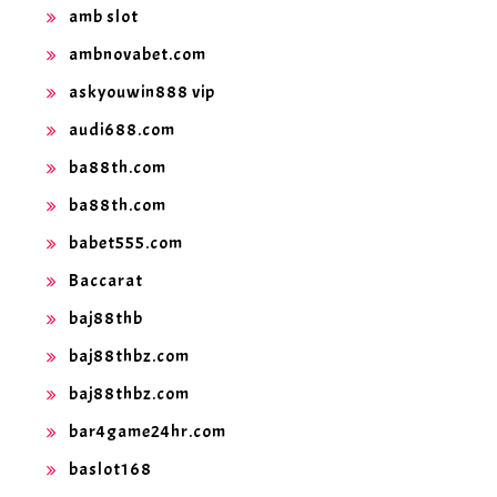
amb slot
ambnovabet.com
askyouwin888 vip
audi688.com
ba88th.com
ba88th.com
babet555.com
Baccarat
baj88thb
baj88thbz.com
baj88thbz.com
bar4game24hr.com
baslot168