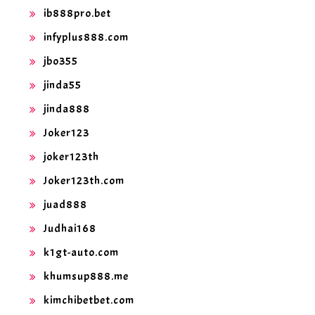
ib888pro.bet
infyplus888.com
jbo355
jinda55
jinda888
Joker123
joker123th
Joker123th.com
juad888
Judhai168
k1gt-auto.com
khumsup888.me
kimchibetbet.com