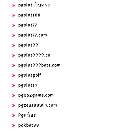
pgslot เว็บตรง
pgslot168
pgslot77
pgslot77.com
pgslot99
pgslot9999.co
pgslot999bets.com
pgslotgolf
pgslotth
pgx62game.com
pgzeus88win.com
Pgสล็อต
pokbet88