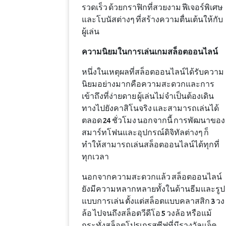
รวดเร็ว ด้วยกราฟิกที่สวยงาม ฟีเจอร์พิเศษ
และโบนัสต่างๆ ที่สร้างความตื่นเต้นให้กับ
ผู้เล่น
ความนิยมในการเล่นเกมสล็อตออนไลน์
หนึ่งในเหตุผลที่สล็อตออนไลน์ได้รับความ
นิยมอย่างมากคือความสะดวกและการ
เข้าถึงที่ง่ายดาย ผู้เล่นไม่จำเป็นต้องเดิน
ทางไปยังคาสิโนจริง และสามารถเล่นได้
ตลอด 24 ชั่วโมง นอกจากนี้ การพัฒนาของ
สมาร์ทโฟนและอุปกรณ์ดิจิทัลต่างๆ ก็
ทำให้สามารถเล่นสล็อตออนไลน์ได้ทุกที่
ทุกเวลา
นอกจากความสะดวกแล้ว สล็อตออนไลน์
ยังมีความหลากหลายทั้งในด้านธีมและรูป
แบบการเล่น ตั้งแต่สล็อตแบบคลาสสิก 3 วง
ล้อ ไปจนถึงสล็อตวีดีโอ 5 วงล้อ หรือแม้
กระทั่งสล็อตโปรเกรสซีฟที่มีรางวัลแจ็ค