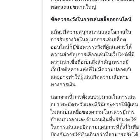
พอตสะสมขนาดใหญ่
ข้อควรระวังในการเล่นสล็อตออนไลน์
แม้จะมีความสนุกสนานและโอกาสใน
การรับรางวัลใหญ่ แต่การเล่นสล็อต
ออนไลน์ก็มีข้อควรระวังที่ผู้เล่นควรให้
ความสำคัญ การเลือกเล่นในเว็บไซต์ที่มี
ความน่าเชื่อถือเป็นสิ่งสำคัญ เพราะมี
เว็บไซต์หลายแห่งที่ไม่มีความปลอดภัย
และอาจทำให้ผู้เล่นเกิดความเสียหาย
ทางการเงิน
นอกจากนี้ การตั้งงบประมาณในการเล่น
อย่างระมัดระวังและมีวินัยจะช่วยให้ผู้เล่น
ไม่ตกเป็นเหยื่อของความโลภ ควรมีการ
กำหนดเวลาและจำนวนเงินที่พร้อมจะใช้
ในการเล่นและยึดตามแผนการที่ตั้งไว้ เพื่อ
ป้องกันการใช้เงินเกินกว่าที่สามารถรับได้