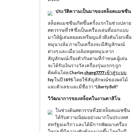
ประวัติความเป็นมาของสล็อตแมชชีน
สล็อตแมชชีนเกิดขึ้นครั้งแรกในช่วงปลาย
ศตวรรษที่ 19 ซึ่งเป็นเครื่องเล่นที่ออกแบบ
มาให้ผู้เล่นหยอดเหรียญแล้วดึงคันโยกเพื่อ
หมุนวงล้อ ภายในเครื่องจะมีสัญลักษณ์
ต่างๆ และเมื่อวงล้อหยุดหมุน หาก
สัญลักษณ์เรียงตัวกันตามที่กำหนด ผู้เล่น
จะได้รับเงินรางวัล เครื่องรุ่นแรกๆ ถูก
คิดค้นโดย Charles
chang7777 เข้าสู่ระบบ
Fey ในปี 1895 โดยใช้สัญลักษณ์ของผลไม้
และตัวเลข และมีชื่อว่า “Liberty Bell”
วิวัฒนาการของสล็อตในงานคาสิโน
ในช่วงต้นศตวรรษที่ 20 สล็อตแมชชีน
ได้รับความนิยมอย่างมากในประเทศ
สหรัฐอเมริกา และได้มีการพัฒนาเครื่อง
ใหม่ๆ ที่มีความซับซ้อนมากขึ้น โดยในปี