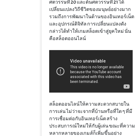
ศตวรรษที่ 20 และต้นศตวรรษที่ 21 ได้
เปลี่ยนแปลงวิถีชีวิตของมนุษย์อย่างมาก
รวมถึงการพัฒนาในด้านของอินเทอร์เน็ต
และอุปกรณ์ดิจิทัล การเปลี่ยนแปลงดัง
กล่าวได้ทำให้เกมสล็อตเข้าสู่ยุคใหม่ นั่น
คือสล็อตออนไลน์
สล็อตออนไลน์ให้ความสะดวกสบายใน
การเล่น ไม่ว่าจะจากที่บ้านหรือที่ใด ๆ ที่มี
การเชื่อมต่อกับอินเทอร์เน็ต สร้าง
ประสบการณ์ใหม่ให้กับผู้เล่น ขณะที่ความ
หลากหลายของเกมส์ก็เพิ่มขึ้นอย่าง