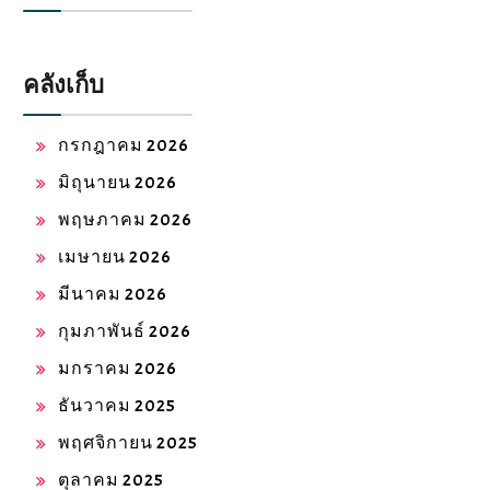
คลังเก็บ
กรกฎาคม 2026
มิถุนายน 2026
พฤษภาคม 2026
เมษายน 2026
มีนาคม 2026
กุมภาพันธ์ 2026
มกราคม 2026
ธันวาคม 2025
พฤศจิกายน 2025
ตุลาคม 2025