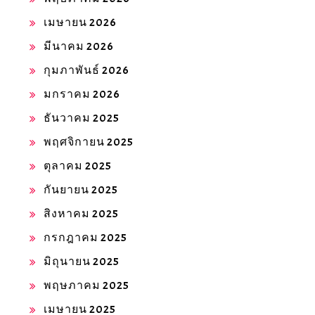
เมษายน 2026
มีนาคม 2026
กุมภาพันธ์ 2026
มกราคม 2026
ธันวาคม 2025
พฤศจิกายน 2025
ตุลาคม 2025
กันยายน 2025
สิงหาคม 2025
กรกฎาคม 2025
มิถุนายน 2025
พฤษภาคม 2025
เมษายน 2025