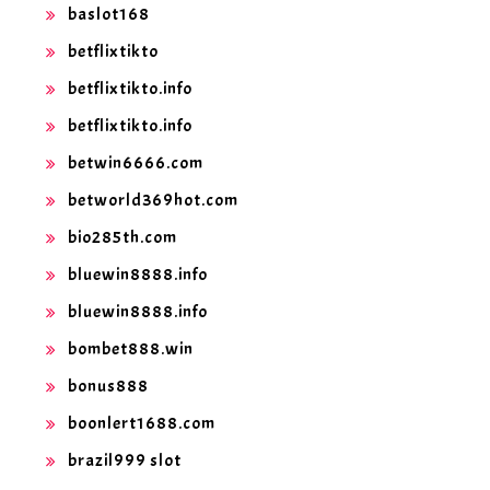
baslot168
betflixtikto
betflixtikto.info
betflixtikto.info
betwin6666.com
betworld369hot.com
bio285th.com
bluewin8888.info
bluewin8888.info
bombet888.win
bonus888
boonlert1688.com
brazil999 slot