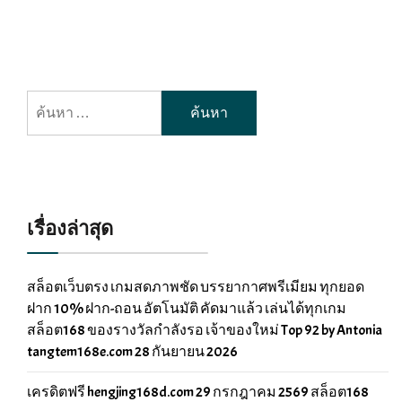
ค้นหา
สำหรับ:
เรื่องล่าสุด
สล็อตเว็บตรง เกมสดภาพชัด บรรยากาศพรีเมียม ทุกยอด
ฝาก 10% ฝาก-ถอน อัตโนมัติ คัดมาแล้ว เล่นได้ทุกเกม
สล็อต168 ของรางวัลกำลังรอ เจ้าของใหม่ Top 92 by Antonia
tangtem168e.com 28 กันยายน 2026
เครดิตฟรี hengjing168d.com 29 กรกฎาคม 2569 สล็อต168