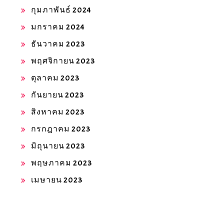
กุมภาพันธ์ 2024
มกราคม 2024
ธันวาคม 2023
พฤศจิกายน 2023
ตุลาคม 2023
กันยายน 2023
สิงหาคม 2023
กรกฎาคม 2023
มิถุนายน 2023
พฤษภาคม 2023
เมษายน 2023