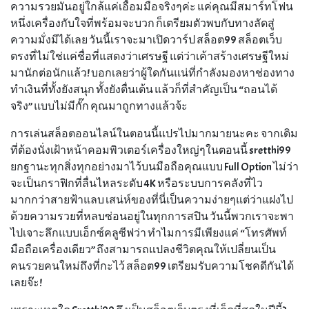
ความรวยมันอยู่ใกล้แค่เอื้อมมือจริงๆค่ะ แค่คุณมีสมาร์ทโฟน
หนึ่งเครื่องกับใจที่พร้อมจะบวก ก็เตรียมตัวพบกับทางลัดสู่
ความมั่งมีได้เลย วันนี้เราจะมาเปิดวาร์ป สล็อต99 สล็อตเว็บ
ตรงที่ไม่ใช่แค่ชื่อที่แสดงว่าเศรษฐี แต่ว่าเค้าสร้างเศรษฐีใหม่
มานักต่อนักแล้ว! บอกเลยว่าผู้ใดกันแน่ที่กำลังมองหาช่องทาง
ทำเงินที่ทั้งยังสนุก ทั้งยังตื่นเต้น แล้วก็ที่สำคัญเป็น “ถอนได้
จริง” แบบไม่มีกั๊ก คุณมาถูกทางแล้วจ้ะ
การเล่นสล็อตออนไลน์ในตอนนี้แปรไปมากมายนะคะ จากเดิม
ที่ต้องนั่งเฝ้าหน้าคอมพิวเตอร์เครื่องใหญ่ๆในตอนนี้ sretthi99
ยกฐานะทุกสิ่งทุกอย่างมาไว้บนมือถือคุณแบบ Full Option ไม่ว่า
จะเป็นกราฟิกที่ลื่นไหลระดับ 4K หรือระบบการคลังที่ไว
มากกว่าสายฟ้าแลบ เสน่ห์ของที่นี่เป็นความง่ายๆแต่ว่าแฝงไป
ด้วยความรวยที่หลบซ่อนอยู่ในทุกการสปิน วันนี้พวกเราจะพา
ไปเจาะลึกแบบเอ็กซ์คลูซีฟว่า ทำไมการมีเพียงแค่ “โทรศัพท์
มือถือเครื่องเดียว” ถึงสามารถแปลงชีวิตคุณให้เปลี่ยนเป็น
คนรวยคนใหม่ถึงที่กะไว้ สล็อต99 เตรียมรับความโชคดีกันได้
เลยจ๊ะ!