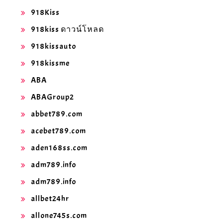
918Kiss
918kiss ดาวน์โหลด
918kissauto
918kissme
ABA
ABAGroup2
abbet789.com
acebet789.com
aden168ss.com
adm789.info
adm789.info
allbet24hr
allone745s.com