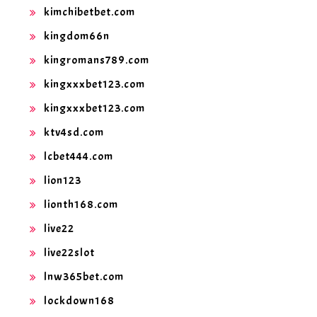
kimchibetbet.com
kingdom66n
kingromans789.com
kingxxxbet123.com
kingxxxbet123.com
ktv4sd.com
lcbet444.com
lion123
lionth168.com
live22
live22slot
lnw365bet.com
lockdown168