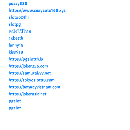
pussy888
https://www.sexyauto168.xyz
slotxo24hr
slotpg
หนังโป๊ไทย
1xbetth
funny18
kiss918
https://pgslotth.io
https://joker356.com
https://samurai777.net
https://tokyoslot88.com
https://betwayvietnam.com
https://jokerasia.net
pgslot
pgslot