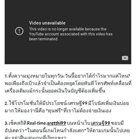
1. ตั้งความมุ่งหมายในทุกวัน: วันนี้อยากได้กำไรมากแค่ไหน?
พอเพียงถึงเป้าแล้วจำเป็นต้องหยุดโดยทันที โทรศัพท์เคลื่อนที่
เครื่องเดิมแม้กระนั้นยอดเงินในบัญชีต้องเพิ่มขึ้น
2. ใช้โปรโมชั่นให้มีประโยชน์: เศรษฐี99 มีโบนัสเพิ่มเงินบ่อย
มาก ให้มองว่านี่คือ “ทุนฟรี” ที่เราไม่ต้องจ่ายเงินเอง
3. เช็คสถิติ Real-time:
sretthi99
บนหน้าเว็บ
เศรษฐี99
ชอบมี
อัปเดตว่า “ในตอนนี้เกมไหนกำลังแตก” ให้ตามเกมนั้นไปเลย
ค่ะ อย่าฝืนเล่นเกมที่เงียบเหงา