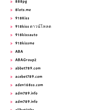
888pg
8lots.me
918Kiss
918kiss ดาวน์โหลด
918kissauto
918kissme
ABA
ABAGroup2
abbet789.com
acebet789.com
aden168ss.com
adm789.info
adm789.info