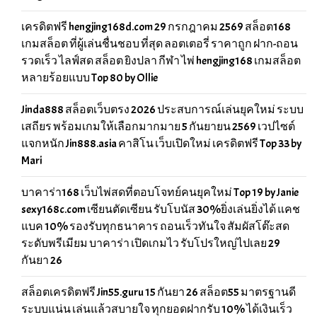
เครดิตฟรี hengjing168d.com 29 กรกฎาคม 2569 สล็อต168
เกมสล็อต ที่ผู้เล่นชื่นชอบ ที่สุด ลอตเตอรี่ ราคาถูก ฝาก-ถอน
รวดเร็ว ไลฟ์สด สล็อต ยิงปลา กีฬา ไพ่ hengjing168 เกมสล็อต
หลายร้อยแบบ Top 80 by Ollie
Jinda888 สล็อตเว็บตรง 2026 ประสบการณ์เล่นยุคใหม่ ระบบ
เสถียร พร้อมเกมให้เลือกมากมาย 5 กันยายน 2569 เวปไซต์
แจกหนัก Jin888.asia คาสิโน เว็บเปิดใหม่ เครดิตฟรี Top 33 by
Mari
บาคาร่า168 เว็บไพ่สดที่ตอบโจทย์คนยุคใหม่ Top 19 by Janie
sexy168c.com เซียนตัดเซียน รับโบนัส 30%ยิ่งเล่นยิ่งได้ แคช
แบค 10% รองรับทุกธนาคาร ถอนเร็วทันใจ สัมผัสโต๊ะสด
ระดับพรีเมียม บาคาร่า เปิดเกมไว รับโปรใหญ่ไปเลย 29
กันยา 26
สล็อตเครดิตฟรี Jin55.guru 15 กันยา 26 สล็อต55 มาตรฐานดี
ระบบแน่น เล่นแล้วสบายใจ ทุกยอดฝากรับ 10% ได้เงินเร็ว