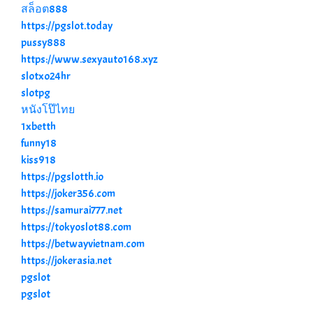
สล็อต888
https://pgslot.today
pussy888
https://www.sexyauto168.xyz
slotxo24hr
slotpg
หนังโป๊ไทย
1xbetth
funny18
kiss918
https://pgslotth.io
https://joker356.com
https://samurai777.net
https://tokyoslot88.com
https://betwayvietnam.com
https://jokerasia.net
pgslot
pgslot