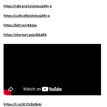
https://rebrand.ly/slotxo24hr-e
https://cutly.info/slotxo24hr-e
https://bitt.to/r882ev
https://shorturl.asia/ASqRX
https://t.co/3COzSzAk6j