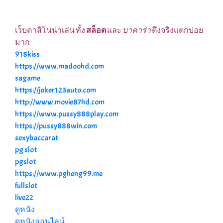
เว็บคาสิโนน่าเล่น ทั้ง
สล็อต
และ
บาคาร่า
ตึงจริงแตกบ่อย
มาก
918kiss
https://www.madoohd.com
sagame
https://joker123auto.com
http://www.movie87hd.com
https://www.pussy888play.com
https://pussy888win.com
sexybaccarat
pg slot
pgslot
https://www.pgheng99.me
fullslot
live22
ดูหนัง
ดูหนังออนไลน์