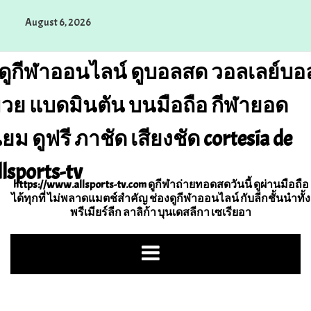
Skip
August 6, 2026
to
content
ดูกีฬาออนไลน์ ดูบอลสด วอลเลย์บอ
วย แบดมินตัน บนมือถือ กีฬายอด
ิยม ดูฟรี ภาชัด เสียงชัด cortesía de
llsports-tv
https://www.allsports-tv.com ดูกีฬาถ่ายทอดสดวันนี้ ดูผ่านมือถือ
ได้ทุกที่ ไม่พลาดแมตช์สำคัญ ช่องดูกีฬาออนไลน์ กับลีกชั้นนำทั้ง
พรีเมียร์ลีก ลาลิก้า บุนเดสลีกา เซเรียอา