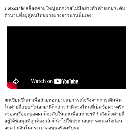
slotxo24hr สล็อตค่ายใหญ่ แตกง่าย ไม่มีอย่างต่ำ ค่ายเกมระดับ
ตำนานที่อยู่คู่คนไทยมาอย่างยาวนานนั่นเอง
ผมเขียนขึ้นมาเพื่อถ่ายทอดประสบการณ์จริงจากการเดิมพัน
ในค่ายนี้แบบ “ไม่อวย” ดีก็กล่าวว่าดี ตรงไหนที่เป็นข้อควรตรึก
ตรองหรือจุดบอดผมก็จะสับให้เละ เพื่อสหายๆที่กำลังเล็งค่ายนี้
อยู่ได้ข้อมูลที่ถูกต้องแล้วก็นำไปใช้ประกอบการตกลงใจก่อน
จะควักเงินในกระเป๋าลงทุนจริงครับผม