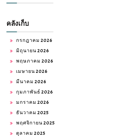
คลังเก็บ
กรกฎาคม 2026
มิถุนายน 2026
พฤษภาคม 2026
เมษายน 2026
มีนาคม 2026
กุมภาพันธ์ 2026
มกราคม 2026
ธันวาคม 2025
พฤศจิกายน 2025
ตุลาคม 2025