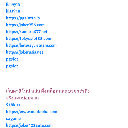
funny18
kiss918
https://pgslotth.io
https://joker356.com
https://samurai777.net
https://tokyoslot88.com
https://betwayvietnam.com
https://jokerasia.net
pgslot
pgslot
เว็บคาสิโนน่าเล่น ทั้ง
สล็อต
และ
บาคาร่า
ตึง
จริงแตกบ่อยมาก
918kiss
https://www.madoohd.com
sagame
https://joker123auto.com