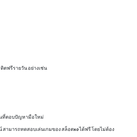
ดิตฟรีรายวัน อย่างเช่น
่นที่ตอบปัญหามือใหม่
ลน์ สามารถทดสอบเล่นเกมของ สล็อตxo ได้ฟรี โดยไม่ต้อง