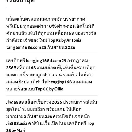
เรื่องล่าสุด
สล็อตเว็บตรง เกมสดภาพชัด บรรยากาศ
พรีเมียม ทุกยอดฝาก 10% ฝาก-ถอน อัตโนมัติ
คัดมาแล้ว เล่นได้ทุกเกม สล็อต168 ของรางวัล
กำลังรอ เจ้าของใหม่ Top 92 by Antonia
tangtem168e.com 28 กันยายน 2026
เครดิตฟรี hengjing168d.com 29 กรกฎาคม
2569 สล็อต168 เกมสล็อต ที่ผู้เล่นชื่นชอบ ที่สุด
ลอตเตอรี่ ราคาถูก ฝาก-ถอน รวดเร็ว ไลฟ์สด
สล็อต ยิงปลา กีฬา ไพ่ hengjing168 เกมสล็อต
หลายร้อยแบบ Top 80 by Ollie
Jinda888 สล็อตเว็บตรง 2026 ประสบการณ์เล่น
ยุคใหม่ ระบบเสถียร พร้อมเกมให้เลือก
มากมาย 5 กันยายน 2569 เวปไซต์ แจกหนัก
Jin888.asia คาสิโน เว็บเปิดใหม่ เครดิตฟรี Top
33 by Mari