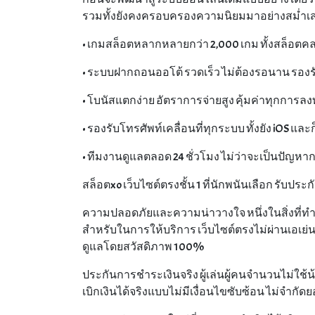
รวมทั้งยังคงครอบครองความนิยมมาอย่างสม่ำเ
• เกมสล็อตหลากหลายกว่า 2,000 เกม ทั้งสล็อตคล
• ระบบฝากถอนออโต้ รวดเร็ว ไม่ต้องรอนาน รองรับ
• โบนัสแตกง่าย อัตราการจ่ายสูง คุ้มค่าทุกการลง
• รองรับโทรศัพท์เคลื่อนที่ทุกระบบ ทั้งยัง iOS และ
• ทีมงานดูแลตลอด 24 ชั่วโมง ไม่ว่าจะเป็นปัญ
สล็อตxo เว็บไซต์ตรงชั้น 1 ที่นักพนันเลือก รับปร
ความปลอดภัยและความน่าวางใจ หนึ่งในสิ่งที่ทำใ
สำหรับในการให้บริการ เว็บไซต์ตรงไม่ผ่านเอเย่นต
ดูแลโดยสวัสดิภาพ 100%
ประกันการชำระเงินจริง ผู้เล่นผู้คนจำนวนไม่ใช้น้อย
เบิกเงินได้จริงแบบไม่มีเงื่อนไขซับซ้อน ไม่จำกัด