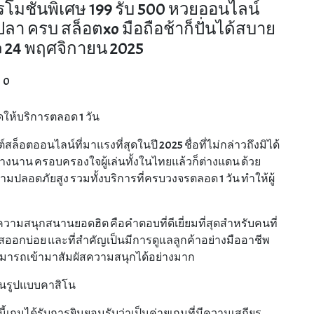
ปรโมชั่นพิเศษ 199 รับ 500 หวยออนไลน์
ปลา ครบ สล็อตxo มือถือช้าก็ปั่นได้สบาย
un 24 พฤศจิกายน 2025
0
ิดให้บริการตลอด 1 วัน
์สล็อตออนไลน์ที่มาแรงที่สุดในปี 2025 ชื่อที่ไม่กล่าวถึงมิได้
าอย่างนาน ครอบครองใจผู้เล่นทั้งในไทยแล้วก็ต่างแดน ด้วย
อดภัยสูง รวมทั้งบริการที่ครบวงจรตลอด 1 วัน ทำให้ผู้
วามสนุกสนานยอดฮิต คือคำตอบที่ดีเยี่ยมที่สุดสำหรับคนที่
นัสออกบ่อย และที่สำคัญเป็นมีการดูแลลูกค้าอย่างมืออาชีพ
็สามารถเข้ามาสัมผัสความสนุกได้อย่างมาก
 ในรูปแบบคาสิโน
ี้เกมได้รับการยินยอมรับว่าเป็นค่ายเกมที่มีความเสถียร