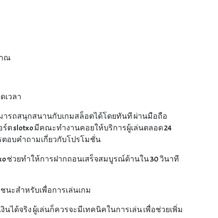
มาณ
ลอดเวลา
็สามารถสนุกสนานกับเกมสล็อตได้โดยทันที ผ่านมือถือ
ร์ต slotxo มีคณะทำงานคอยให้บริการผู้เล่นตลอด 24
ารตอบคำถามเกี่ยวกับโปรโมชั่น
xo ช่วยทำให้การฝากถอนเสร็จสมบูรณ์ด้านใน 30 วินาที
วะชนะสำหรับเพื่อการเล่นเกม
นได้จริง ผู้เล่นก็ควรจะมีเทคนิคในการเล่น เพื่อช่วยเพิ่ม