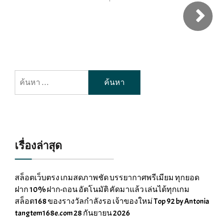
ค้นหา
สำหรับ:
เรื่องล่าสุด
สล็อตเว็บตรง เกมสดภาพชัด บรรยากาศพรีเมียม ทุกยอด
ฝาก 10% ฝาก-ถอน อัตโนมัติ คัดมาแล้ว เล่นได้ทุกเกม
สล็อต168 ของรางวัลกำลังรอ เจ้าของใหม่ Top 92 by Antonia
tangtem168e.com 28 กันยายน 2026