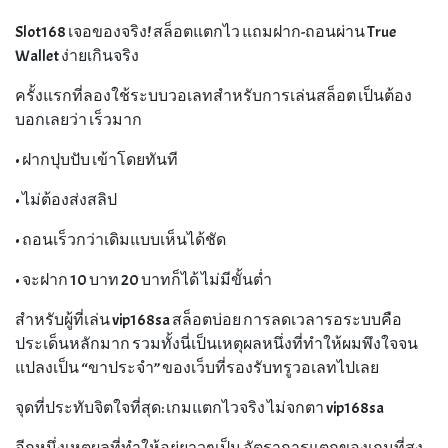
Slot168 เจอของจริง! สล็อตแตกไว แถมฝาก-ถอนผ่าน True
Wallet ง่ายเกินจริง
ครั้งแรกที่ลองใช้ระบบวอเลทสำหรับการเล่นสล็อต เป็นต้อง
บอกเลยว่า เร็วมาก
• ฝากปุบปับ เข้าโดยทันที
• ไม่ต้องส่งสลิป
• ถอนเร็วกว่าเดิมแบบเห็นได้ชัด
• จะฝาก 10 บาท 20 บาทก็ได้ ไม่มีขั้นต่ำ
สำหรับผู้ที่เล่น vip168sa สล็อตบ่อย การลดเวลารอระบบคือ
ประเด็นหลักมาก รวมทั้งนี่เป็นเหตุผลหนึ่งที่ทำให้ผมพึงใจจน
แปลงเป็น “ขาประจำ” ของเว็บที่รองรับทรูวอเลทไปเลย
จุดที่ประทับจิตใจที่สุด: เกมแตกไวจริง ไม่จกตา vip168sa
อีกหนึ่งเหตุผลที่ทำให้อยู่ยาวๆเป็น อัตราการแตกของเกมที่สูง