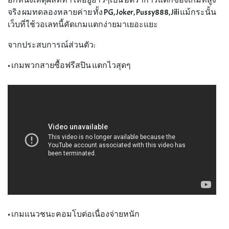
จริง ผมทดลองหลายค่าย ทั้ง PG, Joker, Pussy888, Jili แม้กระนั้น
เว็บที่ใช้วอเลทนี้คัดเกมแตกง่ายมาเยอะแยะ
จากประสบการณ์ส่วนตัว:
• เกมพวกสายซื้อฟรีสปิน แตกไวสุดๆ
• เกมแนวชนะคอมโบต่อเนื่องจ่ายหนัก