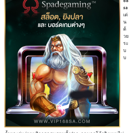
68
sa
เด่
น
ด้
วย
ระ
บ
บ