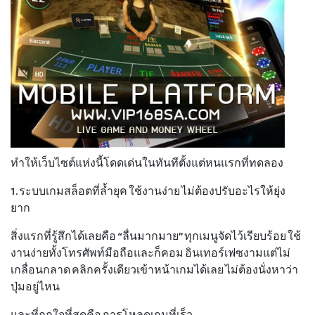
ทำให้เว็บไซต์แห่งนี้โดดเด่นในทันทีตั้งแต่หนแรกที่ทดลอง
1. ระบบเกมสล็อตที่ล้ำยุค ใช้งานง่าย ไม่ต้องปรับอะไรให้ยุ่ง
ยาก
สิ่งแรกที่รู้สึกได้เลยคือ “ลื่นมากมาย” ทุกเมนูจัดไว้เรียบร้อย ใช้
งานง่ายทั้งโทรศัพท์มือถือและก็คอม อินเทอร์เฟซงามแต่ไม่
เกลื่อนกลาด คลิกครั้งเดียวเข้าหน้าเกมได้เลย ไม่ต้องนั่งหาว่า
ปุ่มอยู่ไหน
และที่ถูกใจที่สุดคือ การโหลดเกมที่เร็ว