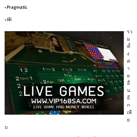
• Pragmatic
• Jili
รว
ม
ทั้
ง
ค่
า
ย
อื่
น
อี
ก
เพี
ย
บ