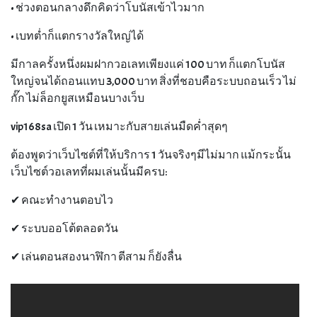
• ช่วงตอนกลางดึกคิดว่าโบนัสเข้าไวมาก
• เบทต่ำก็แตกรางวัลใหญ่ได้
มีกาลครั้งหนึ่งผมฝากวอเลทเพียงแค่ 100 บาท ก็แตกโบนัส
ใหญ่จนได้ถอนแทบ 3,000 บาท สิ่งที่ชอบคือระบบถอนเร็ว ไม่
กั๊ก ไม่ล็อกยูสเหมือนบางเว็บ
vip168sa เปิด 1 วัน เหมาะกับสายเล่นมืดค่ำสุดๆ
ต้องพูดว่าเว็บไซต์ที่ให้บริการ 1 วันจริงๆมีไม่มาก แม้กระนั้น
เว็บไซต์วอเลทที่ผมเล่นนั้นมีครบ:
✔ คณะทำงานตอบไว
✔ ระบบออโต้ตลอดวัน
✔ เล่นตอนสองนาฬิกา ตีสาม ก็ยังลื่น