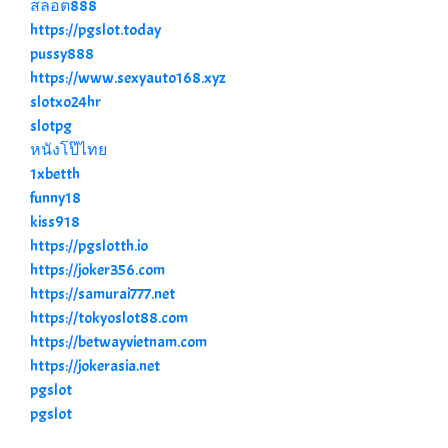
สล็อต888
https://pgslot.today
pussy888
https://www.sexyauto168.xyz
slotxo24hr
slotpg
หนังโป๊ไทย
1xbetth
funny18
kiss918
https://pgslotth.io
https://joker356.com
https://samurai777.net
https://tokyoslot88.com
https://betwayvietnam.com
https://jokerasia.net
pgslot
pgslot