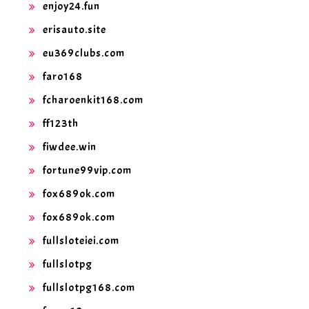
enjoy24.fun
erisauto.site
eu369clubs.com
faro168
fcharoenkit168.com
ff123th
fiwdee.win
fortune99vip.com
fox689ok.com
fox689ok.com
fullsloteiei.com
fullslotpg
fullslotpg168.com