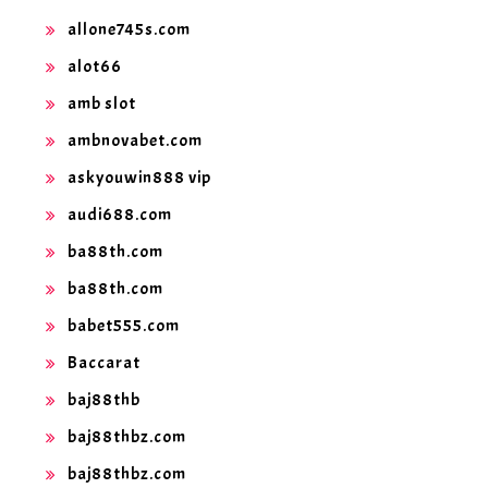
allone745s.com
alot66
amb slot
ambnovabet.com
askyouwin888 vip
audi688.com
ba88th.com
ba88th.com
babet555.com
Baccarat
baj88thb
baj88thbz.com
baj88thbz.com