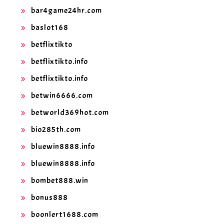
bar4game24hr.com
baslot168
betflixtikto
betflixtikto.info
betflixtikto.info
betwin6666.com
betworld369hot.com
bio285th.com
bluewin8888.info
bluewin8888.info
bombet888.win
bonus888
boonlert1688.com