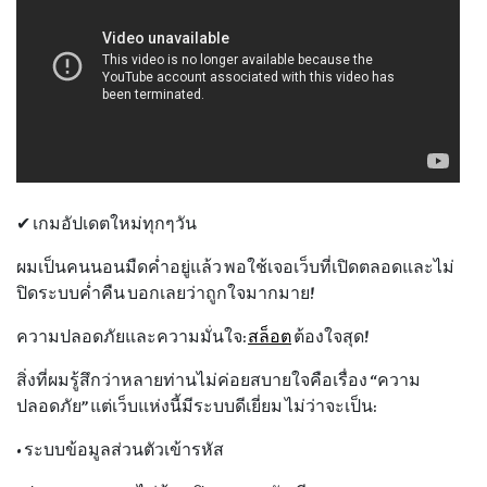
✔ เกมอัปเดตใหม่ทุกๆวัน
ผมเป็นคนนอนมืดค่ำอยู่แล้ว พอใช้เจอเว็บที่เปิดตลอดและไม่
ปิดระบบค่ำคืน บอกเลยว่าถูกใจมากมาย!
ความปลอดภัยและความมั่นใจ:
สล็อต
ต้องใจสุด!
สิ่งที่ผมรู้สึกว่าหลายท่านไม่ค่อยสบายใจคือเรื่อง “ความ
ปลอดภัย” แต่เว็บแห่งนี้มีระบบดีเยี่ยม ไม่ว่าจะเป็น:
• ระบบข้อมูลส่วนตัวเข้ารหัส