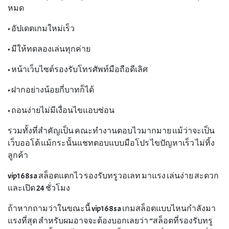
หมด
• อัปเดตเกมใหม่เร็ว
• มีให้ทดลองเล่นทุกค่าย
• หน้าเว็บไซต์รองรับโทรศัพท์มือถือดีเลิศ
• ฝากอย่างน้อยกี่บาทก็ได้
• ถอนง่ายไม่มีเงื่อนไขแอบซ่อน
รวมทั้งที่สำคัญเป็น คณะทำงานตอบไวมากมาย แม้ว่าจะเป็น
เว็บออโต้ แม้กระนั้นแชทตอบแบบมือโปร ไขปัญหาเร็ว ไม่ทิ้ง
ลูกค้า
vip168sa สล็อตแตกไว รองรับทรูวอเลท มาแรง เล่นง่าย สะดวก
และเปิด 24 ชั่วโมง
ถ้าหากถามว่าในขณะนี้ vip168sa เกมสล็อตแบบไหนกำลังมา
แรงที่สุด สำหรับผมอาจจะต้องบอกเลยว่า “สล็อตที่รองรับทรู