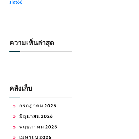
slot66
ความเห็นล่าสุด
คลังเก็บ
กรกฎาคม 2026
มิถุนายน 2026
พฤษภาคม 2026
เมษายน 2026