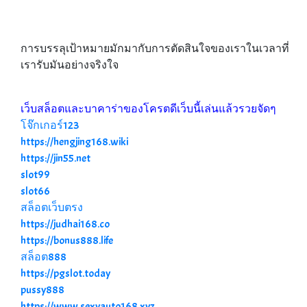
การบรรลุเป้าหมายมักมากับการตัดสินใจของเราในเวลาที่
เรารับมันอย่างจริงใจ
เว็บสล็อตและบาคาร่าของโครตดีเว็บนี้เล่นแล้วรวยจัดๆ
โจ๊กเกอร์123
https://hengjing168.wiki
https://jin55.net
slot99
slot66
สล็อตเว็บตรง
https://judhai168.co
https://bonus888.life
สล็อต888
https://pgslot.today
pussy888
https://www.sexyauto168.xyz