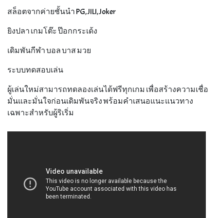
สล็อตจากค่ายชั้นนำ PG, JILI, Joker
ยิงปลา เกมโต๊ะ ป๊อกกระเด้ง
เดิมพันกีฬา บอล บาส มวย
ระบบทดสอบเล่น
ผู้เล่นใหม่สามารถทดลองเล่นได้ฟรีทุกเกม เพื่อสร้างความเชื่อ
มั่นและมั่นใจก่อนเดิมพันจริง พร้อมคำเสนอแนะแนวทาง
เฉพาะสำหรับผู้ริเริ่ม