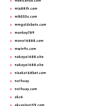
mexicanoo.com
mia88th.com
mib555s.com
mmgoldsbets.com
monkey789
mono16888.com
mwin9s.com
nakoya1688.site
nakoya1688.site
niseko168bet.com
no1huay
no1huay.com
okc4
okcasino159.com