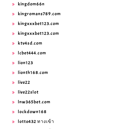
kingdom66n
kingromans789.com
kingxxxbet123.com
kingxxxbet123.com
ktv4sd.com
lcbet444.com
lion123
lionth168.com
live22
live22slot
lnw365bet.com
lockdown168
lotto432 ทางเข้า