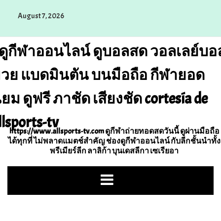
Skip
August 7, 2026
to
content
ดูกีฬาออนไลน์ ดูบอลสด วอลเลย์บอ
วย แบดมินตัน บนมือถือ กีฬายอด
ิยม ดูฟรี ภาชัด เสียงชัด cortesía de
llsports-tv
https://www.allsports-tv.com ดูกีฬาถ่ายทอดสดวันนี้ ดูผ่านมือถือ
ได้ทุกที่ ไม่พลาดแมตช์สำคัญ ช่องดูกีฬาออนไลน์ กับลีกชั้นนำทั้ง
พรีเมียร์ลีก ลาลิก้า บุนเดสลีกา เซเรียอา