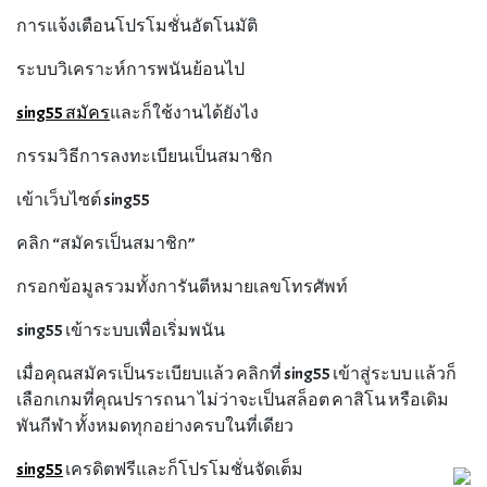
การแจ้งเตือนโปรโมชั่นอัตโนมัติ
ระบบวิเคราะห์การพนันย้อนไป
sing55 สมัคร
และก็ใช้งานได้ยังไง
กรรมวิธีการลงทะเบียนเป็นสมาชิก
เข้าเว็บไซต์ sing55
คลิก “สมัครเป็นสมาชิก”
กรอกข้อมูลรวมทั้งการันตีหมายเลขโทรศัพท์
sing55 เข้าระบบเพื่อเริ่มพนัน
เมื่อคุณสมัครเป็นระเบียบแล้ว คลิกที่ sing55 เข้าสู่ระบบ แล้วก็
เลือกเกมที่คุณปรารถนา ไม่ว่าจะเป็นสล็อต คาสิโน หรือเดิม
พันกีฬา ทั้งหมดทุกอย่างครบในที่เดียว
sing55
เครดิตฟรีและก็โปรโมชั่นจัดเต็ม