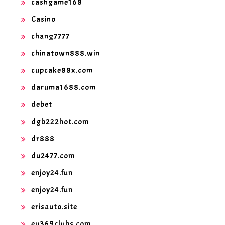
cashgame168
Casino
chang7777
chinatown888.win
cupcake88x.com
daruma1688.com
debet
dgb222hot.com
dr888
du2477.com
enjoy24.fun
enjoy24.fun
erisauto.site
eu369clubs.com