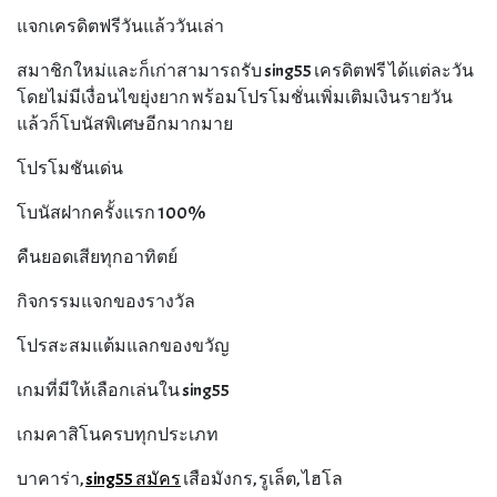
แจกเครดิตฟรีวันแล้ววันเล่า
สมาชิกใหม่และก็เก่าสามารถรับ sing55 เครดิตฟรี ได้แต่ละวัน
โดยไม่มีเงื่อนไขยุ่งยาก พร้อมโปรโมชั่นเพิ่มเติมเงินรายวัน
แล้วก็โบนัสพิเศษอีกมากมาย
โปรโมชันเด่น
โบนัสฝากครั้งแรก 100%
คืนยอดเสียทุกอาทิตย์
กิจกรรมแจกของรางวัล
โปรสะสมแต้มแลกของขวัญ
เกมที่มีให้เลือกเล่นใน sing55
เกมคาสิโนครบทุกประเภท
บาคาร่า,
sing55 สมัคร
เสือมังกร, รูเล็ต, ไฮโล