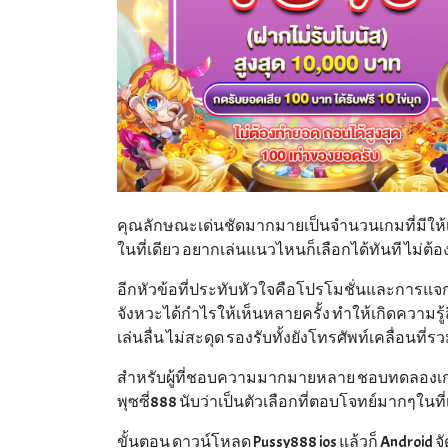
คุณลักษณะเด่นชัดมากมายเป็นจำนวนเกมที่มีให้เล
ในที่เดียว อยากเล่นแนวไหนก็เลือกได้ทันที ไม่ต้อง
อีกหัวข้อที่ประทับหัวใจคือโปรโมชั่นและการแจกเค
จังหวะได้กำไรให้เห็นหลายครั้ง ทำให้เกิดความรู้
เล่นลื่น ไม่สะดุด รองรับทั้งยังโทรศัพท์เคลื่อนที่
สำหรับผู้ที่ชอบความมากมายหลาย ชอบทดลองเกมให
พุซซี่888 นับว่าเป็นตัวเลือกที่ตอบโจทย์มากๆ
ขั้นตอน ดาวน์โหลด Pussy888 ios แล้วก็ Android จัด