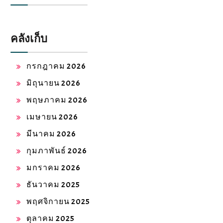
คลังเก็บ
กรกฎาคม 2026
มิถุนายน 2026
พฤษภาคม 2026
เมษายน 2026
มีนาคม 2026
กุมภาพันธ์ 2026
มกราคม 2026
ธันวาคม 2025
พฤศจิกายน 2025
ตุลาคม 2025