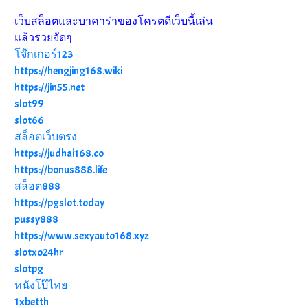
เว็บสล็อตและบาคาร่าของโครตดีเว็บนี้เล่น
แล้วรวยจัดๆ
โจ๊กเกอร์123
https://hengjing168.wiki
https://jin55.net
slot99
slot66
สล็อตเว็บตรง
https://judhai168.co
https://bonus888.life
สล็อต888
https://pgslot.today
pussy888
https://www.sexyauto168.xyz
slotxo24hr
slotpg
หนังโป๊ไทย
1xbetth