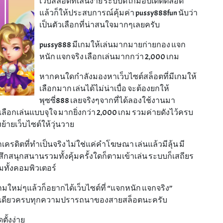
เว็บสล็อตที่เล่นง่าย ระบบดี เกมอัปเดตตลอด
แล้วก็ให้ประสบการณ์คุ้มค่า pussy888fun นับว่า
เป็นตัวเลือกที่น่าสนใจมากๆเลยครับ
pussy888 มีเกมให้เล่นมากมายก่ายกอง แจก
หนัก แจกจริง เลือกเล่นมากกว่า 2,000 เกม
หากคนใดกำลังมองหาเว็บไซต์สล็อตที่มีเกมให้
เลือกมาก เล่นได้ไม่น่าเบื่อ จะต้องยกให้
พุซซี่888 เลยจริงๆจากที่ได้ลองใช้งานมา
ือกเล่นแบบจุใจ มากยิ่งกว่า 2,000 เกม รวมค่ายดังไว้ครบ
ย้ายเว็บไซต์ให้วุ่นวาย
รดิตที่ทำเป็นจริง ไม่ใช่แค่คำโฆษณา เล่นแล้วมีลุ้น มี
สึกสนุกสนานรวมทั้งคุ้มครั้งใดก็ตามเข้าเล่น ระบบก็เสถียร
รวมทั้งคอมพิวเตอร์
ม่ๆแล้วก็อยากได้เว็บไซต์ที่ “แจกหนัก แจกจริง”
ในที่เดียวครบทุกความปรารถนาของสายสล็อตนะครับ
ตั้งง่าย