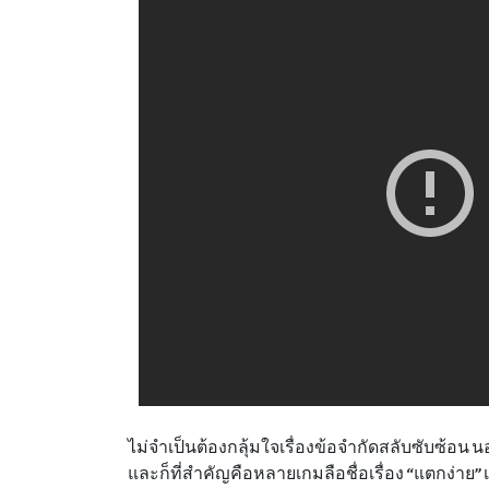
ไม่จำเป็นต้องกลุ้มใจเรื่องข้อจำกัดสลับซับซ้อน
และก็ที่สำคัญคือหลายเกมลือชื่อเรื่อง “แตกง่าย” 