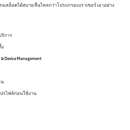
่นเกมสล็อตได้สบาย ลื่นไหลกว่าโปรแกรมเบราเซอร์ เอาอย่าง
้บริการ
ั้ง
VPN & Device Management
าน
 โปรไฟล์ก่อนใช้งาน