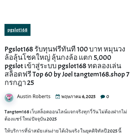
pgslot168
Pgslot168 รับทุนฟรีทันที 100 บาท หมุนวง
ล้อลุ้นโชคใหญ่ ลุ้นกงล้อ แตก 5,000
pgslot เข้าสู่ระบบ pgslot168 ทดลองเล่น
สล็อตฟรี Top 60 by Joel tangtem168.shop 7
กรกฎา 25
Austin Roberts
0
พฤษภาคม 6, 2025
Tangtem168 เว็บสล็อตออนไลน์แจกจริงทุกวี่วัน ไม่ต้องฝากไม่
ต้องแชร์ ใหม่ปัจจุบัน 2025
ให้บริการที่นำสมัย เล่นง่าย ได้เงินจริง ในยุคดิจิทัลปี 2025 นี้