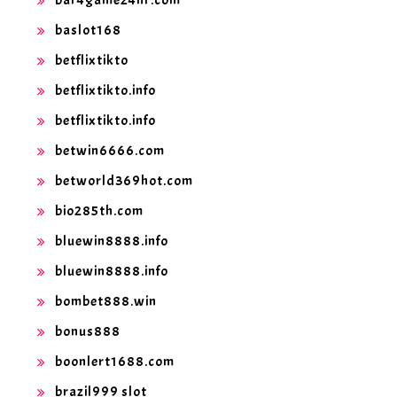
bar4game24hr.com
baslot168
betflixtikto
betflixtikto.info
betflixtikto.info
betwin6666.com
betworld369hot.com
bio285th.com
bluewin8888.info
bluewin8888.info
bombet888.win
bonus888
boonlert1688.com
brazil999 slot