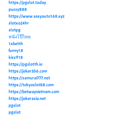
https://pgslot.today
pussy888
https://www.sexyauto168.xyz
slotxo24hr
slotpg
หนังโป๊ไทย
1xbetth
funny18
kiss918
https://pgslotth.io
https://joker356.com
https://samurai777.net
https://tokyoslot88.com
https://betwayvietnam.com
https://jokerasia.net
pgslot
pgslot