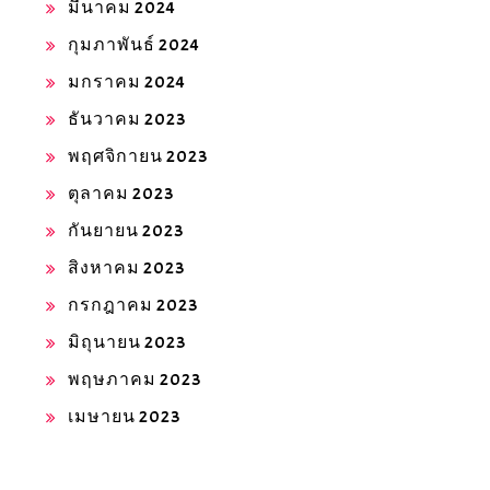
มีนาคม 2024
กุมภาพันธ์ 2024
มกราคม 2024
ธันวาคม 2023
พฤศจิกายน 2023
ตุลาคม 2023
กันยายน 2023
สิงหาคม 2023
กรกฎาคม 2023
มิถุนายน 2023
พฤษภาคม 2023
เมษายน 2023