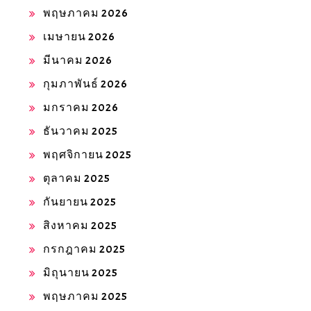
พฤษภาคม 2026
เมษายน 2026
มีนาคม 2026
กุมภาพันธ์ 2026
มกราคม 2026
ธันวาคม 2025
พฤศจิกายน 2025
ตุลาคม 2025
กันยายน 2025
สิงหาคม 2025
กรกฎาคม 2025
มิถุนายน 2025
พฤษภาคม 2025