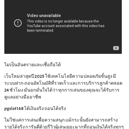
ไม่เป็นอันตรายและเชื่อถือได้
เว็บใหม่ล่าสุดปี 2025 ใช้เทคโนโลยีความปลอดภัยขั้นสูง มี
ระบบฝาก-ถอนอัตโนมัติที่รวดเร็ว และการบริการลูกค้าตลอด
24 ชั่วโมง มั่นอกมั่นใจได้ว่า ทุกการเล่นของคุณจะได้รับการ
ดูแลอย่างมืออาชีพ
pgslot168 ได้เงินจริง ถอนได้จริง
ไม่ใช่แค่การเล่นเพื่อความสนุก แม้กระนั้นยังสามารถสร้าง
รายได้จริง การันตีด้วยรีวิวผู้เล่นเยอะมากที่ถอนเงินได้จริงทุกๆ