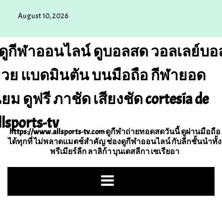
Skip
August 10, 2026
to
content
ดูกีฬาออนไลน์ ดูบอลสด วอลเลย์บอ
วย แบดมินตัน บนมือถือ กีฬายอด
ิยม ดูฟรี ภาชัด เสียงชัด cortesía de
llsports-tv
https://www.allsports-tv.com ดูกีฬาถ่ายทอดสดวันนี้ ดูผ่านมือถือ
ได้ทุกที่ ไม่พลาดแมตช์สำคัญ ช่องดูกีฬาออนไลน์ กับลีกชั้นนำทั้ง
พรีเมียร์ลีก ลาลิก้า บุนเดสลีกา เซเรียอา