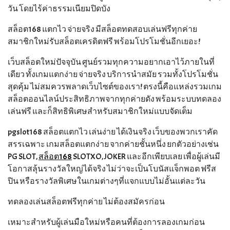
วัน โดยไร้ค่าธรรมเนียมปิดบัง
สล็อต168 แตกไว จ่ายจริง มีสล็อตทดสอบเล่นฟรีทุกค่าย
สมาชิกใหม่รับสล็อตเครดิตฟรี พร้อมโปรโมชั่นอีกเยอะ!
เว็บสล็อตใหม่ปัจจุบัน ศูนย์รวมทุกความอยากเอาไว้ภายในที่
เดียว ทั้งเกมแตกง่าย จ่ายจริง บริการนำสมัย รวมทั้งโปรโมชั่น
สุดคุ้ม ไม่สมควรพลาดเว็บไซต์ของเรา! ตรงนี้คือแหล่งรวมเกม
สล็อตออนไลน์ประสิทธิภาพจากทุกค่ายดัง พร้อมระบบทดลอง
เล่นฟรี และก็สิทธิพิเศษสำหรับสมาชิกใหม่แบบจัดเต็ม
pgslot168 สล็อตแตกไว เล่นง่าย ได้เงินจริง เว็บของพวกเราคัด
สรรเฉพาะ เกมสล็อตแตกง่าย จากค่ายชั้นหนึ่ง ยกตัวอย่างเช่น
PG SLOT,
สล็อต168
SLOTXO, JOKER และอีกเพียบเลย เพื่อผู้เล่นมี
โอกาสลุ้นรางวัลใหญ่ได้จริง ไม่ว่าจะเป็นโบนัสแจ็กพอต ฟรีส
ปิน หรือรางวัลพิเศษในเกมต่างๆที่แจกแบบไม่อั้นแต่ละวัน
ทดลองเล่นสล็อตฟรีทุกค่าย ไม่ต้องสมัครก่อน
เหมาะสำหรับผู้เล่นมือใหม่หรือคนที่ต้องการลองเกมก่อน