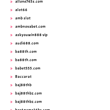
allone745s.com
alot66
amb slot
ambnovabet.com
askyouwin888 vip
audi688.com
ba88th.com
ba88th.com
babet555.com
Baccarat
baj88thb
baj88thbz.com
baj88thbz.com