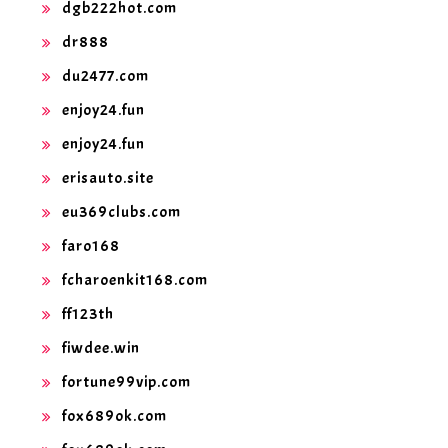
dgb222hot.com
dr888
du2477.com
enjoy24.fun
enjoy24.fun
erisauto.site
eu369clubs.com
faro168
fcharoenkit168.com
ff123th
fiwdee.win
fortune99vip.com
fox689ok.com