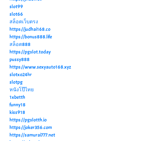
slot99
slot66
สล็อตเว็บตรง
https://judhai168.co
https://bonus888.life
สล็อต888
https://pgslot.today
pussy888
https://www.sexyauto168.xyz
slotxo24hr
slotpg
หนังโป๊ไทย
1xbetth
funny18
kiss918
https://pgslotth.io
https://joker356.com
https://samurai777.net