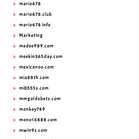
mario678
mario678.club
mario678.info
Marketing
medee989.com
meekin365day.com
mexicanoo.com
mia88th.com
mib555s.com
mmgoldsbets.com
monkey789
mono16888.com
mwin9s.com