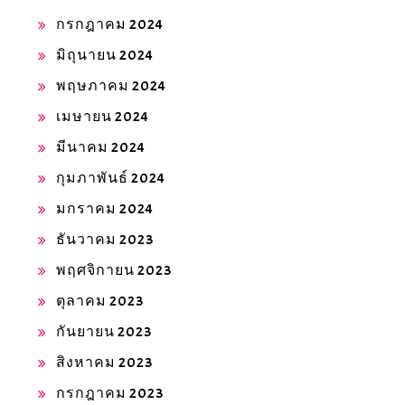
กรกฎาคม 2024
มิถุนายน 2024
พฤษภาคม 2024
เมษายน 2024
มีนาคม 2024
กุมภาพันธ์ 2024
มกราคม 2024
ธันวาคม 2023
พฤศจิกายน 2023
ตุลาคม 2023
กันยายน 2023
สิงหาคม 2023
กรกฎาคม 2023