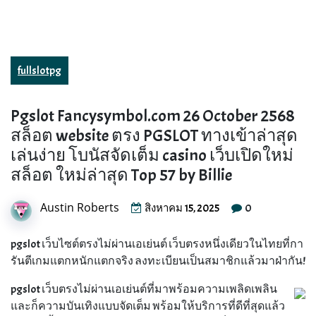
fullslotpg
Pgslot Fancysymbol.com 26 October 2568
สล็อต website ตรง PGSLOT ทางเข้าล่าสุด
เล่นง่าย โบนัสจัดเต็ม casino เว็บเปิดใหม่
สล็อต ใหม่ล่าสุด Top 57 by Billie
Austin Roberts
0
สิงหาคม 15, 2025
pgslot เว็บไซต์ตรงไม่ผ่านเอเย่นต์ เว็บตรงหนึ่งเดียวในไทยที่กา
รันตีเกมแตกหนักแตกจริง ลงทะเบียนเป็นสมาชิกแล้วมาฝ่ากัน!
pgslot เว็บตรงไม่ผ่านเอเย่นต์ที่มาพร้อมความเพลิดเพลิน
และก็ความบันเทิงแบบจัดเต็ม พร้อมให้บริการที่ดีที่สุดแล้ว