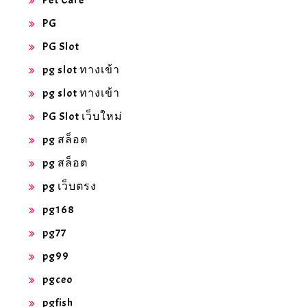
Pet Care
PG
PG Slot
pg slot ทางเข้า
pg slot ทางเข้า
PG Slot เว็บใหม่
pg สล็อต
pg สล็อต
pg เว็บตรง
pg168
pg77
pg99
pgceo
pgfish