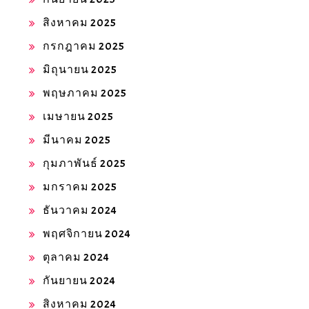
สิงหาคม 2025
กรกฎาคม 2025
มิถุนายน 2025
พฤษภาคม 2025
เมษายน 2025
มีนาคม 2025
กุมภาพันธ์ 2025
มกราคม 2025
ธันวาคม 2024
พฤศจิกายน 2024
ตุลาคม 2024
กันยายน 2024
สิงหาคม 2024