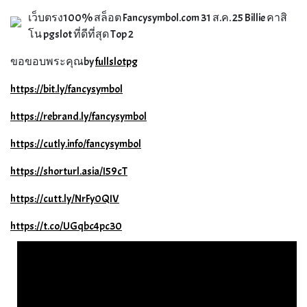
เว็บตรง100% สล็อต Fancysymbol.com 31 ส.ค. 25 Billie คาสิ
โน pgslot ที่ดีที่สุด Top 2
ขอขอบพระคุณby
fullslotpg
https://bit.ly/fancysymbol
https://rebrand.ly/fancysymbol
https://cutly.info/fancysymbol
https://shorturl.asia/I59cT
https://cutt.ly/NrFy0QIV
https://t.co/UGqbc4pc30