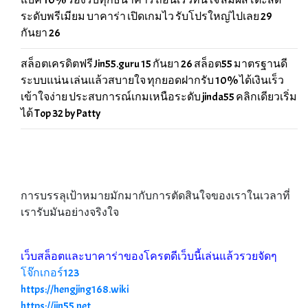
แบค 10% รองรับทุกธนาคาร ถอนเร็วทันใจ สัมผัสโต๊ะสด
ระดับพรีเมียม บาคาร่า เปิดเกมไว รับโปรใหญ่ไปเลย 29
กันยา 26
สล็อตเครดิตฟรี Jin55.guru 15 กันยา 26 สล็อต55 มาตรฐานดี
ระบบแน่น เล่นแล้วสบายใจ ทุกยอดฝากรับ 10% ได้เงินเร็ว
เข้าใจง่าย ประสบการณ์เกมเหนือระดับ jinda55 คลิกเดียวเริ่ม
ได้ Top 32 by Patty
การบรรลุเป้าหมายมักมากับการตัดสินใจของเราในเวลาที่
เรารับมันอย่างจริงใจ
เว็บสล็อตและบาคาร่าของโครตดีเว็บนี้เล่นแล้วรวยจัดๆ
โจ๊กเกอร์123
https://hengjing168.wiki
https://jin55.net