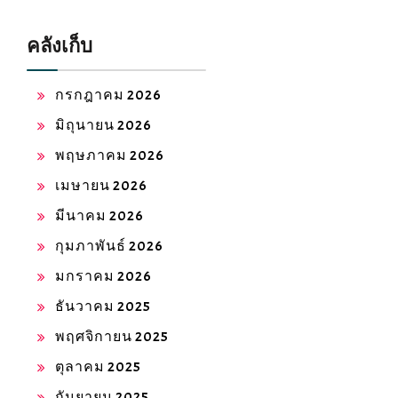
คลังเก็บ
กรกฎาคม 2026
มิถุนายน 2026
พฤษภาคม 2026
เมษายน 2026
มีนาคม 2026
กุมภาพันธ์ 2026
มกราคม 2026
ธันวาคม 2025
พฤศจิกายน 2025
ตุลาคม 2025
กันยายน 2025