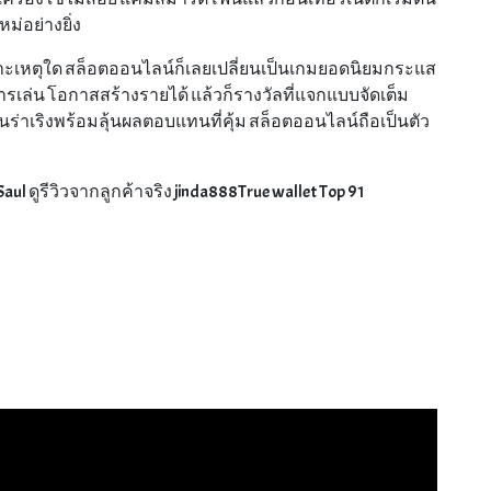
ม่อย่างยิ่ง
พราะเหตุใด สล็อตออนไลน์ก็เลยเปลี่ยนเป็นเกมยอดนิยมกระแส
รเล่น โอกาสสร้างรายได้ แล้วก็รางวัลที่แจกแบบจัดเต็ม
าเริงพร้อมลุ้นผลตอบแทนที่คุ้ม สล็อตออนไลน์ถือเป็นตัว
ul ดูรีวิวจากลูกค้าจริง jinda888True wallet Top 91