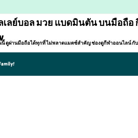
เลย์บอล มวย แบดมินตัน บนมือถือ ก
v
ี้ ดูผ่านมือถือได้ทุกที่ ไม่พลาดแมตช์สำคัญ ช่องดูกีฬาออนไลน์ กับลีก
Family!