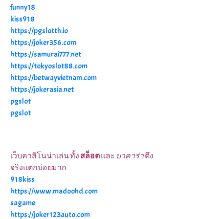
funny18
kiss918
https://pgslotth.io
https://joker356.com
https://samurai777.net
https://tokyoslot88.com
https://betwayvietnam.com
https://jokerasia.net
pgslot
pgslot
เว็บคาสิโนน่าเล่น ทั้ง
สล็อต
และ
บาคาร่า
ตึง
จริงแตกบ่อยมาก
918kiss
https://www.madoohd.com
sagame
https://joker123auto.com