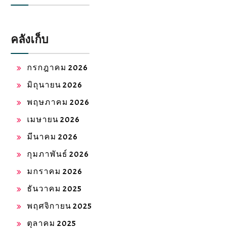
คลังเก็บ
กรกฎาคม 2026
มิถุนายน 2026
พฤษภาคม 2026
เมษายน 2026
มีนาคม 2026
กุมภาพันธ์ 2026
มกราคม 2026
ธันวาคม 2025
พฤศจิกายน 2025
ตุลาคม 2025