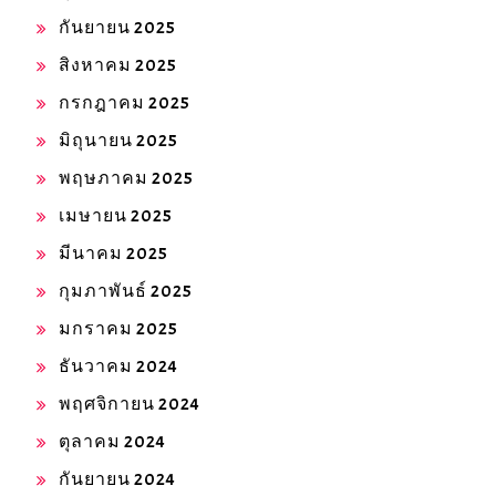
กันยายน 2025
สิงหาคม 2025
กรกฎาคม 2025
มิถุนายน 2025
พฤษภาคม 2025
เมษายน 2025
มีนาคม 2025
กุมภาพันธ์ 2025
มกราคม 2025
ธันวาคม 2024
พฤศจิกายน 2024
ตุลาคม 2024
กันยายน 2024