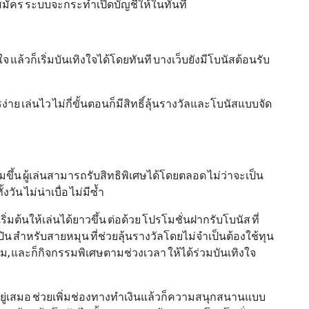
มัคร ระบบจะกระทำเปิดบัญชีให้ในทันที
จ แล้วก็เริ่มบันเทิงใจได้โดยทันที บางเว็บยังมีโบนัสต้อนรับ
่าย เล่นไว ไม่กี่ขั้นตอนก็มีสิทธิ์ลุ้นรางวัลและโบนัสแบบจัด
ิ่มขึ้น ผู้เล่นสามารถรับสิทธิพิเศษได้โดยตลอด ไม่ว่าจะเป็น
ัน ไม่น่าเบื่อ ไม่มีซ้ำ
เริ่มต้นให้เล่นได้ยาวขึ้น ต่อด้วย โปรโมชั่นฝากรับโบนัส ที่
ีสปิน สำหรับสายหมุน ที่ช่วยลุ้นรางวัลโดยไม่จำเป็นต้องใช้ทุน
, และก็กิจกรรมพิเศษตามช่วงเวลา ให้ได้ร่วมบันเทิงใจ
ออยู่เสมอ ช่วยเพิ่มช่องทางทำเงินแล้วก็ความสนุกสนานแบบ