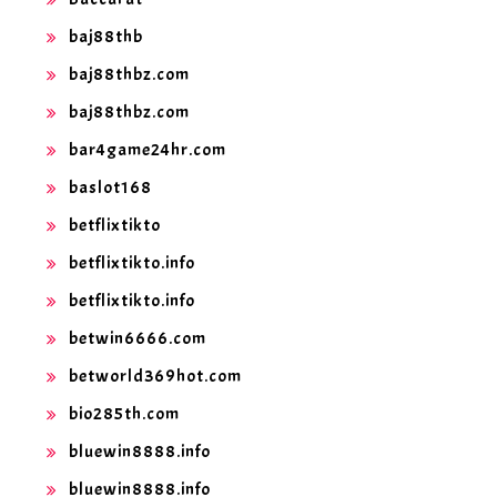
baj88thb
baj88thbz.com
baj88thbz.com
bar4game24hr.com
baslot168
betflixtikto
betflixtikto.info
betflixtikto.info
betwin6666.com
betworld369hot.com
bio285th.com
bluewin8888.info
bluewin8888.info