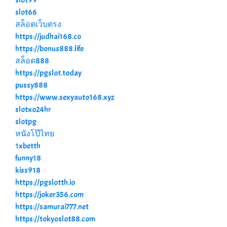
slot99
slot66
สล็อตเว็บตรง
https://judhai168.co
https://bonus888.life
สล็อต888
https://pgslot.today
pussy888
https://www.sexyauto168.xyz
slotxo24hr
slotpg
หนังโป๊ไทย
1xbetth
funny18
kiss918
https://pgslotth.io
https://joker356.com
https://samurai777.net
https://tokyoslot88.com