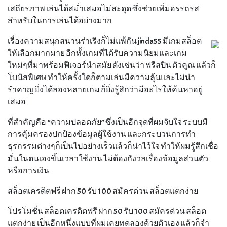
เสถียรภาพ เล่นได้สม่ำเสมอไม่สะดุด ซึ่งช่วยเพิ่มอรรถรส
สำหรับในการเล่นได้อย่างมาก
เรื่องความสนุกสนานร่าเริงก็ไม่แพ้กัน jinda55 มีเกมสล็อต
ให้เลือกมากมาย อีกทั้งเกมที่ได้รับความนิยมและเกม
ใหม่ๆที่มาพร้อมฟีเจอร์นำสมัย ดังเช่นว่า ฟรีสปิน ตัวคูณ แล้วก็
โบนัสพิเศษ ทำให้ครั้งใดก็ตามเล่นมีความลุ้นและไม่น่า
รำคาญ ยิ่งได้ลองหลายเกม ก็ยิ่งรู้สึกว่ามีอะไรให้ค้นหาอยู่
เสมอ
ที่สำคัญคือ “ความปลอดภัย” ซึ่งเป็นอีกจุดที่ผมจับใจ ระบบมี
การคุ้มครองปกป้องข้อมูลผู้ใช้งาน และกระบวนการทำ
ธุรกรรมต่างๆก็เป็นไปอย่างเร็วแล้วก็น่าไว้ใจ ทำให้ผมรู้สึกเชื่อ
มั่นในตนเองขึ้นเวลาใช้งาน ไม่ต้องกังวลเรื่องข้อมูลส่วนตัว
หรือการเงิน
สล็อตเครดิตฟรี ฝาก 50 รับ 100 สมัครด่วน สล็อตแตกง่าย
โปรโมชั่น สล็อตเครดิตฟรี ฝาก 50 รับ 100 สมัครด่วน สล็อต
แตกง่าย เป็นอีกหนึ่งแบบที่ผมเคยทดลองด้วยตัวเอง แล้วก็จำ