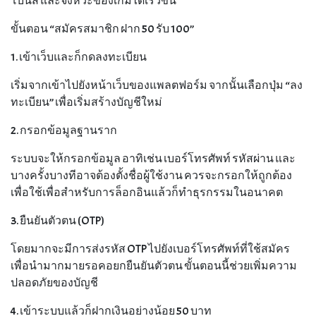
โบนัส และจังหวะของเกมได้เร็วขึ้น
ขั้นตอน “สมัครสมาชิก ฝาก 50 รับ 100”
1. เข้าเว็บและก็กดลงทะเบียน
เริ่มจากเข้าไปยังหน้าเว็บของแพลตฟอร์ม จากนั้นเลือกปุ่ม “ลง
ทะเบียน” เพื่อเริ่มสร้างบัญชีใหม่
2. กรอกข้อมูลฐานราก
ระบบจะให้กรอกข้อมูล อาทิเช่น เบอร์โทรศัพท์ รหัสผ่าน และ
บางครั้งบางทีอาจต้องตั้งชื่อผู้ใช้งาน ควรจะกรอกให้ถูกต้อง
เพื่อใช้เพื่อสำหรับการล็อกอินแล้วก็ทำธุรกรรมในอนาคต
3. ยืนยันตัวตน (OTP)
โดยมากจะมีการส่งรหัส OTP ไปยังเบอร์โทรศัพท์ที่ใช้สมัคร
เพื่อนำมากมายรอคอยกยืนยันตัวตน ขั้นตอนนี้ช่วยเพิ่มความ
ปลอดภัยของบัญชี
4. เข้าระบบแล้วก็ฝากเงินอย่างน้อย 50 บาท