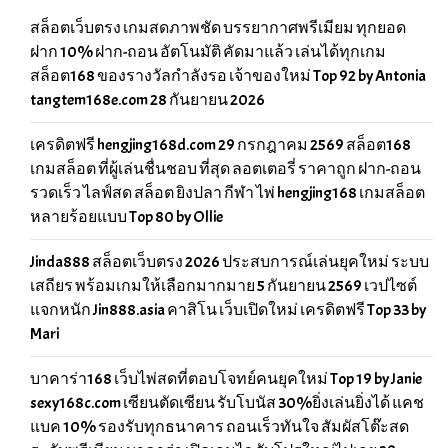
สล็อตเว็บตรง เกมสดภาพชัด บรรยากาศพรีเมียม ทุกยอด
ฝาก 10% ฝาก-ถอน อัตโนมัติ คัดมาแล้ว เล่นได้ทุกเกม
สล็อต168 ของรางวัลกำลังรอ เจ้าของใหม่ Top 92 by Antonia
tangtem168e.com 28 กันยายน 2026
เครดิตฟรี hengjing168d.com 29 กรกฎาคม 2569 สล็อต168
เกมสล็อต ที่ผู้เล่นชื่นชอบ ที่สุด ลอตเตอรี่ ราคาถูก ฝาก-ถอน
รวดเร็ว ไลฟ์สด สล็อต ยิงปลา กีฬา ไพ่ hengjing168 เกมสล็อต
หลายร้อยแบบ Top 80 by Ollie
Jinda888 สล็อตเว็บตรง 2026 ประสบการณ์เล่นยุคใหม่ ระบบ
เสถียร พร้อมเกมให้เลือกมากมาย 5 กันยายน 2569 เวปไซต์
แจกหนัก Jin888.asia คาสิโน เว็บเปิดใหม่ เครดิตฟรี Top 33 by
Mari
บาคาร่า168 เว็บไพ่สดที่ตอบโจทย์คนยุคใหม่ Top 19 by Janie
sexy168c.com เซียนตัดเซียน รับโบนัส 30%ยิ่งเล่นยิ่งได้ แคช
แบค 10% รองรับทุกธนาคาร ถอนเร็วทันใจ สัมผัสโต๊ะสด