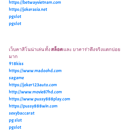
https://betwayvietnam.com
https://jokerasia.net
pgslot
pgslot
เว็บคาสิโนน่าเล่น ทั้ง
สล็อต
และ
บาคาร่า
ตึงจริงแตกบ่อย
มาก
918kiss
https://www.madoohd.com
sagame
https://joker123auto.com
http://www.movie87hd.com
https://www.pussy888play.com
https://pussy888win.com
sexybaccarat
pg slot
pgslot