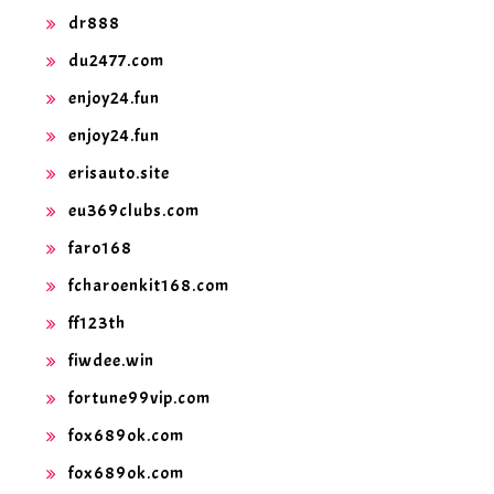
dr888
du2477.com
enjoy24.fun
enjoy24.fun
erisauto.site
eu369clubs.com
faro168
fcharoenkit168.com
ff123th
fiwdee.win
fortune99vip.com
fox689ok.com
fox689ok.com