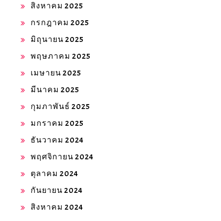
สิงหาคม 2025
กรกฎาคม 2025
มิถุนายน 2025
พฤษภาคม 2025
เมษายน 2025
มีนาคม 2025
กุมภาพันธ์ 2025
มกราคม 2025
ธันวาคม 2024
พฤศจิกายน 2024
ตุลาคม 2024
กันยายน 2024
สิงหาคม 2024