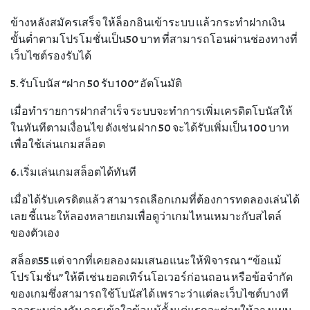
ข้างหลังสมัครเสร็จ ให้ล็อกอินเข้าระบบ แล้วกระทำฝากเงิน
ขั้นต่ำตามโปรโมชั่นเป็น50 บาท ที่สามารถโอนผ่านช่องทางที่
เว็บไซต์รองรับได้
5. รับโบนัส “ฝาก 50 รับ 100” อัตโนมัติ
เมื่อทำรายการฝากสำเร็จ ระบบจะทำการเพิ่มเครดิตโบนัสให้
ในทันทีตามเงื่อนไข ดังเช่น ฝาก 50 จะได้รับเพิ่มเป็น 100 บาท
เพื่อใช้เล่นเกมสล็อต
6. เริ่มเล่นเกมสล็อตได้ทันที
เมื่อได้รับเครดิตแล้ว สามารถเลือกเกมที่ต้องการทดลองเล่นได้
เลย ชี้แนะให้ลองหลายเกมเพื่อดูว่าเกมไหนเหมาะกับสไตล์
ของตัวเอง
สล็อต55 แต่ จากที่เคยลอง ผมเสนอแนะให้พิจารณา “ข้อแม้
โปรโมชั่น” ให้ดี เช่น ยอดเทิร์นโอเวอร์ก่อนถอน หรือข้อจำกัด
ของเกมซึ่งสามารถใช้โบนัสได้ เพราะว่าแต่ละเว็บไซต์บางที