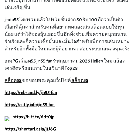
อาจระบุต่างกัน การเข้าใจข้อแม้ตั้งแต่แรกจะช่วยให้วางแผน
เล่นเจริญขึ้น
jinda55 โดยรวมแล้ว โปรโมชั่นฝาก 50 รับ 100 ถือว่าเป็นตัว
เลือกที่คุ้มค่าสำหรับคนที่อยากทดลองเล่นสล็อตแบบใช้ทุน
น้อย แต่ว่าได้ช่องลุ้นเยอะขึ้น อีกทั้งช่วยเพิ่มความสนุกสนาน
ร่าเริงและก็ความเชื่อมั่นและมั่นใจสำหรับเพื่อการเล่น เหมาะ
สำหรับอีกทั้งมือใหม่และผู้ที่อยากทดสอบระบบก่อนลงทุนจริง
เกมPG สล็อต55 jin55.fun 9 พฤษภาคม 2026 Hellen ใหม่ สล็อต
เครดิตฟรีถอนภายใน 3 วินาที Top 28
สล็อต55
ขอขอบพระคุณเว็ปไซต์
สล็อต55
https://rebrand.ly/jin55-fun
https://cutly.info/jin55-fun
https://bitt.to/6dt0jp
https://shorturl.asia/j1J6G