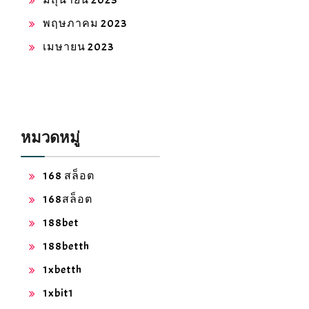
มิถุนายน 2023
พฤษภาคม 2023
เมษายน 2023
หมวดหมู่
168 สล็อต
168สล็อต
188bet
188betth
1xbetth
1xbit1