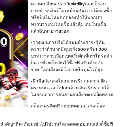
ความเปลี่ยนแปลง (Volatility) และก็รอบ
การชำระเงินที่ไม่เหมือนกัน การได้ลองซื้อ
ฟรีสปินในโหมดทดลองทำให้พวกเรา
ทราบว่า เกมไหนซื้อแล้วคุ้ม เกมไหนซื้อ
แล้วฉิบหายวายวอด
• วางแผนการเงินได้แม่นยำ: เราจะรู้ทัน
คราวว่าถ้าหากมีทุนจริง 500 หรือ 1,000
บาท เราควรเลือกเบทเริ่มต้นที่เท่าไหร่ แล้ว
ก็ควรที่จะเก็บเงินไว้ซื้อฟรีสปินที่ระดับ
ราคาไหนถึงจะมีโอกาสคืนทุนไวที่สุด
• ฝึกมือก่อนลงในสนามจริง: ลดความตื่น
ตระหนก เวลาไปเล่นด้วยเงินจริงเราจะได้
ไม่ออกอาการลนลานจนถึงกดเบทผิดพลาด
สล็อตเครดิตฟรี ระบบทดสอบเล่นสล็อต
ยเกมสำคัญๆที่คนนิยมเข้าไปใช้งานโหมดทดสอบเล่นแล้วก็ซื้อฟี