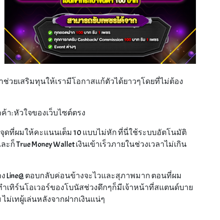
ช่วยเสริมทุนให้เรามีโอกาสแก้ตัวได้ยาวๆโดยที่ไม่ต้อง
้า: หัวใจของเว็บไซต์ตรง
จุดที่ผมให้คะแนนเต็ม 10 แบบไม่หัก ที่นี่ใช้ระบบอัตโนมัติ
ะก็ True Money Wallet เงินเข้าเร็วภายในช่วงเวลาไม่เกิน
ง Line@ ตอบกลับค่อนข้างจะไวและสุภาพมาก ตอนที่ผม
ิร์นโอเวอร์ของโบนัสช่วงดึกๆก็มีเจ้าหน้าที่สแตนด์บาย
 ไม่เทผู้เล่นหลังจากฝากเงินแน่ๆ