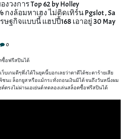
ของวงการ Top 62 by Holley
งล้อมหาเฮง ไม่ติดเทิร์น Pgslot , Sa
ษฐกิจแบบนี้ แฮปปี้168 เอาอยู่ 30 May
0
ซื้อฟรีสปินได้
บเกมดีๆพึ่งได้ในยุคนี้บอกเลยว่าตาดีได้ชะตาร้ายเสีย
ชนะ ล็อกยูส หรือแม้กระทั่งถอนเงินมิได้ จนถึงวันหนึ่งผม
ต์ตรงไม่ผ่านเอเย่นต์ ทดลองเล่นสล็อตซื้อฟรีสปินได้