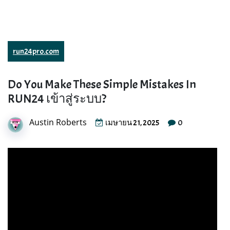
run24pro.com
Do You Make These Simple Mistakes In
RUN24 เข้าสู่ระบบ?
Austin Roberts
0
เมษายน 21, 2025