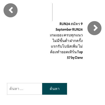
RUN24 สมัคร 9
September RUN24
เกมเยอะครบทุกแนว
ไม่มีขั้นต่ำ ฝากครั้ง
แรกรับโบนัสเพิ่ม ไม่
ต้องทำยอดเทิร์น Top
57 by Dane
ค้นหา
สำหรับ: