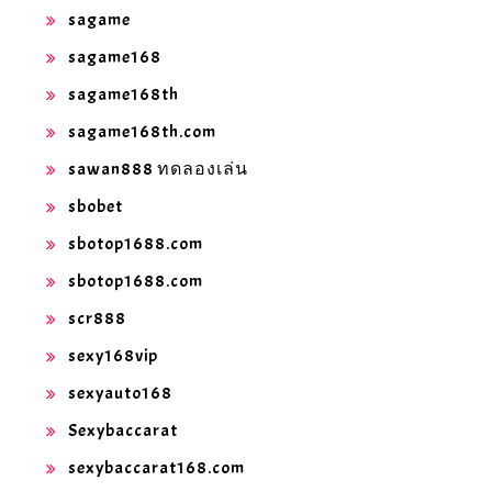
sagame
sagame168
sagame168th
sagame168th.com
sawan888 ทดลองเล่น
sbobet
sbotop1688.com
sbotop1688.com
scr888
sexy168vip
sexyauto168
Sexybaccarat
sexybaccarat168.com