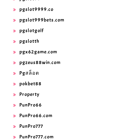
pgslot9999.co
pgslot999bets.com
pgslotgolf
pgslotth
pgx62game.com
pgzeus88win.com
Pgสล็อต
pokbet88
Property
PunPro66
PunPro66.com
PunPro777
PunPro777.com