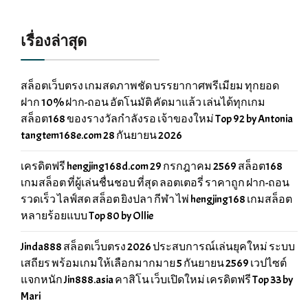
เรื่องล่าสุด
สล็อตเว็บตรง เกมสดภาพชัด บรรยากาศพรีเมียม ทุกยอด
ฝาก 10% ฝาก-ถอน อัตโนมัติ คัดมาแล้ว เล่นได้ทุกเกม
สล็อต168 ของรางวัลกำลังรอ เจ้าของใหม่ Top 92 by Antonia
tangtem168e.com 28 กันยายน 2026
เครดิตฟรี hengjing168d.com 29 กรกฎาคม 2569 สล็อต168
เกมสล็อต ที่ผู้เล่นชื่นชอบ ที่สุด ลอตเตอรี่ ราคาถูก ฝาก-ถอน
รวดเร็ว ไลฟ์สด สล็อต ยิงปลา กีฬา ไพ่ hengjing168 เกมสล็อต
หลายร้อยแบบ Top 80 by Ollie
Jinda888 สล็อตเว็บตรง 2026 ประสบการณ์เล่นยุคใหม่ ระบบ
เสถียร พร้อมเกมให้เลือกมากมาย 5 กันยายน 2569 เวปไซต์
แจกหนัก Jin888.asia คาสิโน เว็บเปิดใหม่ เครดิตฟรี Top 33 by
Mari