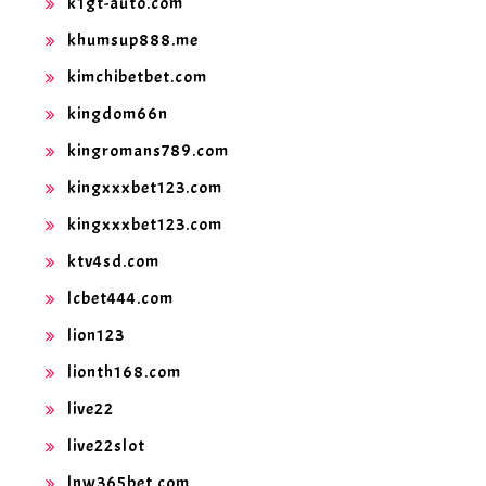
k1gt-auto.com
khumsup888.me
kimchibetbet.com
kingdom66n
kingromans789.com
kingxxxbet123.com
kingxxxbet123.com
ktv4sd.com
lcbet444.com
lion123
lionth168.com
live22
live22slot
lnw365bet.com