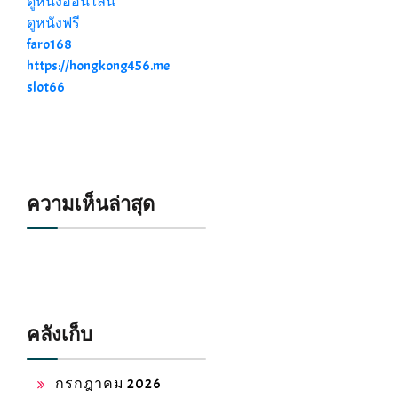
ดูหนังออนไลน์
ดูหนังฟรี
faro168
https://hongkong456.me
slot66
ความเห็นล่าสุด
คลังเก็บ
กรกฎาคม 2026