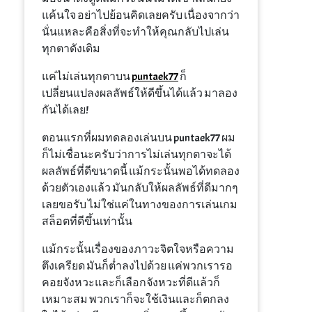
แค้นใจ อย่าไปย้อนคิดเลยครับ เนื่องจากว่า
นั่นแหละคือสิ่งที่จะทำให้คุณกลับไปเล่น
ทุกตาดังเดิม
แค่ไม่เล่นทุกตาบน
puntaek77
ก็
เปลี่ยนแปลงผลลัพธ์ให้ดีขึ้นได้แล้ว มาลอง
กันได้เลย!
ตอนแรกที่ผมทดลองเล่นบน puntaek77 ผม
ก็ไม่เชื่อนะครับว่าการไม่เล่นทุกตาจะได้
ผลลัพธ์ที่ดีขนาดนี้ แม้กระนั้นพอได้ทดลอง
ด้วยตัวเองแล้ว มันกลับให้ผลลัพธ์ที่ดีมากๆ
เลยขอรับ ไม่ใช่แค่ในทางของการเล่นเกม
สล็อตที่ดีขึ้นเท่านั้น
แม้กระนั้นเรื่องของภาวะจิตใจหรือความ
ตึงเครียด มันก็ต่ำลงไปด้วย แค่พวกเรารอ
คอยจังหวะและก็เลือกจังหวะที่ดีแล้วก็
เหมาะสม พวกเราก็จะใช้เงินและก็ตกลง