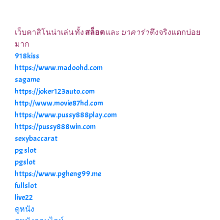
เว็บคาสิโนน่าเล่น ทั้ง
สล็อต
และ
บาคาร่า
ตึงจริงแตกบ่อย
มาก
918kiss
https://www.madoohd.com
sagame
https://joker123auto.com
http://www.movie87hd.com
https://www.pussy888play.com
https://pussy888win.com
sexybaccarat
pg slot
pgslot
https://www.pgheng99.me
fullslot
live22
ดูหนัง