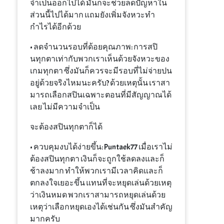
จำเป็นออกไปได้ มันก็จะช่วยลดปัญหาใน
ส่วนนี้ไปได้มาก แถมยังเพิ่มจังหวะทำ
กำไรได้อีกด้วย
• ลดจำนวนรอบที่ด้อยคุณภาพ: การสปิ
นทุกตาเท่ากับพวกเราเห็นด้วยจังหวะของ
เกมทุกตา ซึ่งมันก็ควรจะมีรอบที่ไม่จ่ายปน
อยู่ด้วยจริงไหมนะครับ? ด้วยเหตุนั้น เราสา
มารถเลือกสปินเฉพาะตอนที่มีสัญญาณได้
เลย ไม่มีความจำเป็น
จะต้องสปินทุกตาก็ได้
• ควบคุมงบได้ง่ายขึ้น: Puntaek77 เมื่อเราไม่
ต้องสปินทุกตา เงินก็จะถูกใช้ลดลงและก็
ช้าลงมาก ทำให้พวกเรามีเวลาคิดและก็
ตกลงใจเยอะขึ้น แทนที่จะหยุดเล่นด้วยเหตุ
ว่าเงินหมด พวกเราสามารถหยุดเล่นด้วย
เหตุว่าเลือกหยุดเองได้เช่นกัน ซึ่งมันสำคัญ
มากครับ