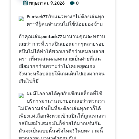
0
พฤษภาคม 9, 2026
Puntaek77 กับแนวทาง “ไม่ต้องเล่นทุก
ตา” ที่ผู้คนจำนวนไม่ใช้น้อยมองข้าม
ถ้าคุณเล่น puntaek77 มานาน คุณจะทราบ
เลยว่า การที่เราสปินเยอะมากๆหลายรอบ
สปินไม่ได้ทำให้พวกเราดีกว่าเสมอ หลาย
คราวที่คนเล่นตลอดกลายเป็นฝ่ายที่เล่น
เสียมากกว่าเพราะว่าไม่เคยหยุดมอง
จังหวะหรือปล่อยให้เกมเดินไปเองมากจน
เกินไปก็มี
ผมมีโอกาสได้คุยกับเซียนสล็อตที่ใช้
บริการมานาน เขาบอกเลยว่า พวกเรา
ไม่มีความจำเป็นที่จะต้องเล่นทุกตาก็ได้
เพียงแค่เลือกจังหวะเข้าสปินให้ถูกแทนกา
รสปินสม่ำเสมอ มันก็ช่วยได้มากเช่นกัน
มันจะเป็นแบบนั้นจริงไหม? ในบทความนี้
พวกเราจะมาหาคำตอบกัน!