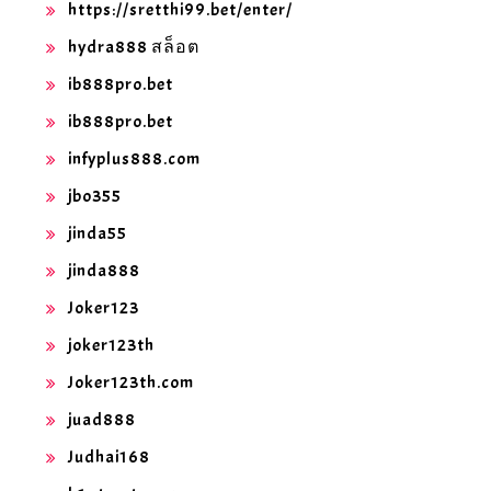
https://sretthi99.bet/enter/
hydra888 สล็อต
ib888pro.bet
ib888pro.bet
infyplus888.com
jbo355
jinda55
jinda888
Joker123
joker123th
Joker123th.com
juad888
Judhai168