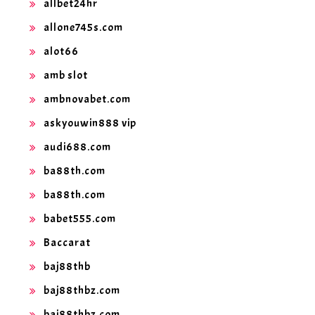
allbet24hr
allone745s.com
alot66
amb slot
ambnovabet.com
askyouwin888 vip
audi688.com
ba88th.com
ba88th.com
babet555.com
Baccarat
baj88thb
baj88thbz.com
baj88thbz.com