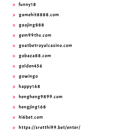
funny18
gamehit8888.com
gaojing888
gem99ths.com
goatbetroyalcasino.com
gobaza88.com
golden456
gowingo
happy168
hengheng9899.com
hengjing168
hi6bet.com
https://sretthi99.bet/enter/