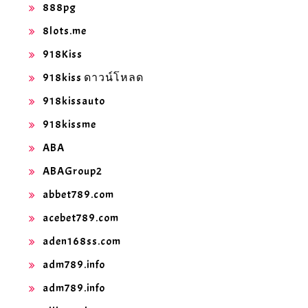
888pg
8lots.me
918Kiss
918kiss ดาวน์โหลด
918kissauto
918kissme
ABA
ABAGroup2
abbet789.com
acebet789.com
aden168ss.com
adm789.info
adm789.info