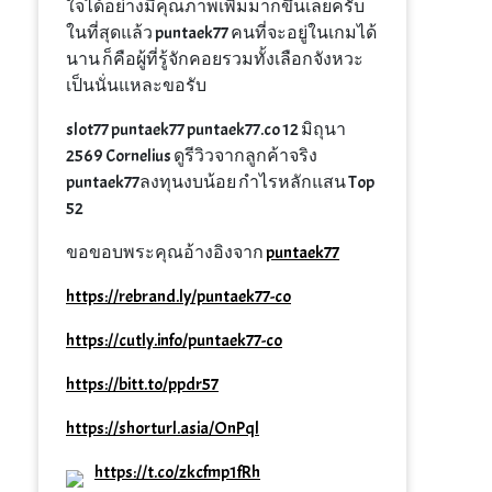
ใจได้อย่างมีคุณภาพเพิ่มมากขึ้นเลยครับ
ในที่สุดแล้ว puntaek77 คนที่จะอยู่ในเกมได้
นาน ก็คือผู้ที่รู้จักคอยรวมทั้งเลือกจังหวะ
เป็นนั่นแหละขอรับ
slot77 puntaek77 puntaek77.co 12 มิถุนา
2569 Cornelius ดูรีวิวจากลูกค้าจริง
puntaek77ลงทุนงบน้อย กำไรหลักแสน Top
52
ขอขอบพระคุณอ้างอิงจาก
puntaek77
https://rebrand.ly/puntaek77-co
https://cutly.info/puntaek77-co
https://bitt.to/ppdr57
https://shorturl.asia/OnPql
https://t.co/zkcfmp1fRh