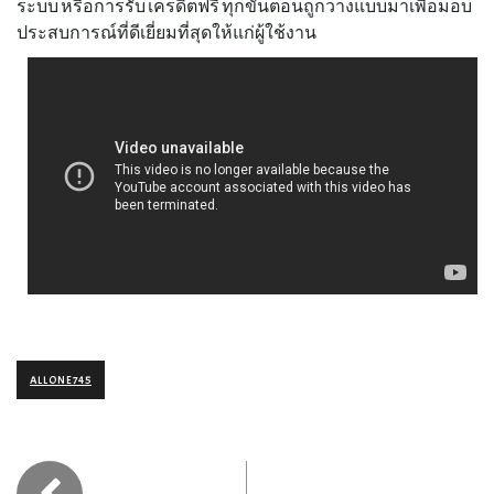
ระบบ หรือการรับ เครดิตฟรี ทุกขั้นตอนถูกวางแบบมาเพื่อมอบ
ประสบการณ์ที่ดีเยี่ยมที่สุดให้แก่ผู้ใช้งาน
ALLONE745