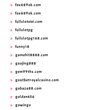
fox689ok.com
fox689ok.com
fullsloteiei.com
fullslotpg
fullslotpg168.com
funny18
gamehit8888.com
gaojing888
gem99ths.com
goatbetroyalcasino.com
gobaza88.com
golden456
gowingo