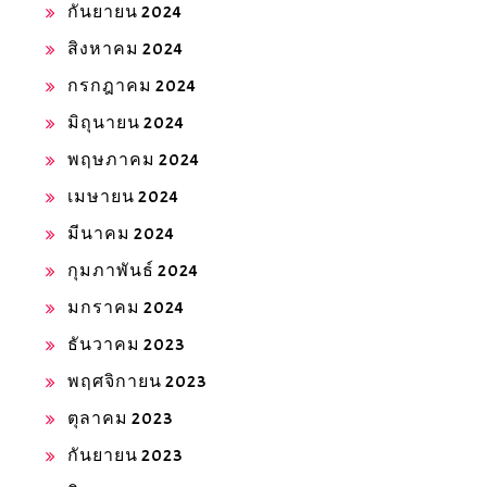
กันยายน 2024
สิงหาคม 2024
กรกฎาคม 2024
มิถุนายน 2024
พฤษภาคม 2024
เมษายน 2024
มีนาคม 2024
กุมภาพันธ์ 2024
มกราคม 2024
ธันวาคม 2023
พฤศจิกายน 2023
ตุลาคม 2023
กันยายน 2023