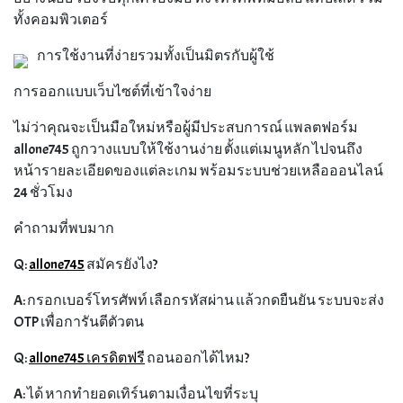
ทั้งคอมพิวเตอร์
การใช้งานที่ง่ายรวมทั้งเป็นมิตรกับผู้ใช้
การออกแบบเว็บไซต์ที่เข้าใจง่าย
ไม่ว่าคุณจะเป็นมือใหม่หรือผู้มีประสบการณ์ แพลตฟอร์ม
allone745 ถูกวางแบบให้ใช้งานง่าย ตั้งแต่เมนูหลัก ไปจนถึง
หน้ารายละเอียดของแต่ละเกม พร้อมระบบช่วยเหลือออนไลน์
24 ชั่วโมง
คำถามที่พบมาก
Q:
allone745
สมัครยังไง?
A: กรอกเบอร์โทรศัพท์ เลือกรหัสผ่าน แล้วกดยืนยัน ระบบจะส่ง
OTP เพื่อการันตีตัวตน
Q:
allone745 เครดิตฟรี
ถอนออกได้ไหม?
A: ได้ หากทำยอดเทิร์นตามเงื่อนไขที่ระบุ