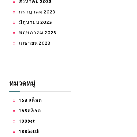
สิงหาคม 2023
กรกฎาคม 2023
มิถุนายน 2023
พฤษภาคม 2023
เมษายน 2023
หมวดหมู่
168 สล็อต
168สล็อต
188bet
188betth