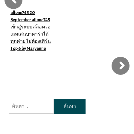
allone745 20
September allone745
เข้าสู่ระบบ สล็อตวอ
เลทเล่นบาคาร่าได้
ทุกค่าย ไม่ต้องเทิร์น
Top 6 by Maryanne
ค้นหา
สำหรับ: