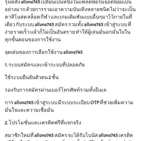
รุ่นหลัง allone745 เปลี่ยนเป็นหนึ่งในแพลตฟอร์มยอดนิยมเป็น
อย่างมาก ด้วยการรวมเอาความบันเทิงหลายชนิด ไม่ว่าจะเป็น
คาสิโนสด สล็อต กีฬา และเกมเดิมพันแบบอื่นๆมาไว้ภายในที่
เดียว กับระบบ allone745 สมัคร รวมทั้ง allone745 เข้าสู่ระบบ ที่
ง่าย รวดเร็ว แล้วก็ไม่เป็นอันตราย ทำให้ผู้เล่นมั่นอกมั่นใจใน
ทุกขั้นตอนของการใช้งาน
จุดเด่นของการเลือกใช้งาน allone745
1. ระบบสมัครและเข้าระบบที่ปลอดภัย
ใช้ระบบยืนยันตัวตน 2 ชั้น
รองรับการสมัครผ่านเบอร์โทรศัพท์รวมทั้งอีเมล
การ allone745 เข้าสู่ระบบ มีระบบระเบียบ OTP ที่ช่วยเพิ่มความ
มั่นใจและความเชื่อมั่น
2. โปรโมชั่นและเครดิตฟรีที่แจกจริง
สมาชิกใหม่ที่ allone745 สมัคร จะได้รับโบนัส allone745 เครดิต