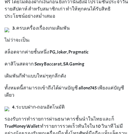
ฟรี โดยไม่ต้องฝากเงินก่อน ยิ่งกว่านั้นยังมีโปรโมชั่นประจำวัน
รายสัปดาห์ สำหรับสมาชิกเก่า ทำให้ทุกคนได้รับสิทธิ
ประโยชน์อย่างสม่ำเสมอ
3. ครบเครื่องเรื่องเกมเดิมพัน
ไม่ว่าจะเป็น:
สล็อตจากค่ายชั้นหนึ่ง PG, Joker, Pragmatic
คาสิโนสดจาก Sexy Baccarat, SA Gaming
เดิมพันกีฬาแบบใหม่ๆทุกลีกดัง
ทั้งหมดนี้สามารถเข้าถึงได้ผ่านบัญชี allone745 เพียงแค่บัญชี
เดียว
4. ระบบฝาก-ถอนอัตโนมัติ
รองรับการทำรายการผ่านธนาคารชั้นนำในไทย และก็
TrueMoney Wallet ทำรายการรวดเร็วทันใจใน 10 วินาที ไม่มี
อย่างน้อย รองรับทุกเครื่องมือ ทั้งโทรศัพท์มือถือ แท็บเล็ต รวม