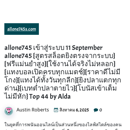
allone745s.com
allone745 เข้าสู่ระบบ 11 September
allone745 {สูตรสล็อตยิงตรงจากระบบ}
{ฟรีแม่นยำสูง}{ใช้งานได้จริงไม่หลอก}
{แทงบอลเปิดครบทุกแมตช์}{ราคาดีไม่มี
โกง}{แทงได้ทั้งวันทุกลีก}{ยิงปลาแตกทุก
ด่าน}{เบทต่ำปลาตายไว}{โบนัสเข้าเต็ม
ไม่มีหัก} Top 44 by Alda
Austin Roberts
0
สิงหาคม 6, 2025
ในยุคที่การพนันออนไลน์เป็นส่วนหนึ่งของไลฟ์สไตล์ของคน