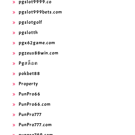
pgslot9999.co
pgslot999bets.com
pgslotgolf
pgslotth
pgx62game.com
pgzeus88win.com
Pgสล็อต
pokbet88
Property
PunPro66
PunPro66.com
PunPro777
PunPro777.com