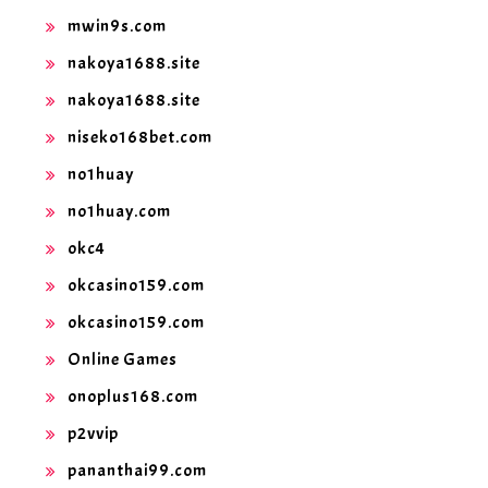
mwin9s.com
nakoya1688.site
nakoya1688.site
niseko168bet.com
no1huay
no1huay.com
okc4
okcasino159.com
okcasino159.com
Online Games
onoplus168.com
p2vvip
pananthai99.com