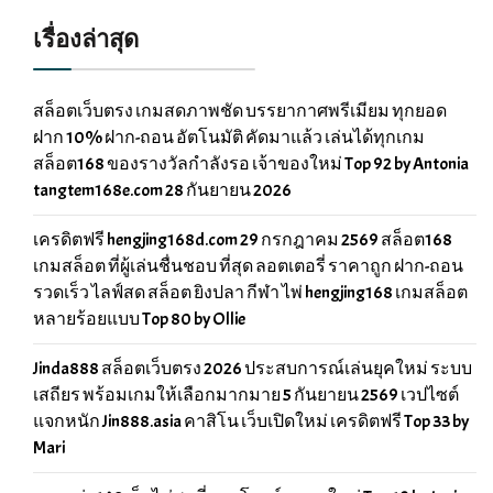
เรื่องล่าสุด
สล็อตเว็บตรง เกมสดภาพชัด บรรยากาศพรีเมียม ทุกยอด
ฝาก 10% ฝาก-ถอน อัตโนมัติ คัดมาแล้ว เล่นได้ทุกเกม
สล็อต168 ของรางวัลกำลังรอ เจ้าของใหม่ Top 92 by Antonia
tangtem168e.com 28 กันยายน 2026
เครดิตฟรี hengjing168d.com 29 กรกฎาคม 2569 สล็อต168
เกมสล็อต ที่ผู้เล่นชื่นชอบ ที่สุด ลอตเตอรี่ ราคาถูก ฝาก-ถอน
รวดเร็ว ไลฟ์สด สล็อต ยิงปลา กีฬา ไพ่ hengjing168 เกมสล็อต
หลายร้อยแบบ Top 80 by Ollie
Jinda888 สล็อตเว็บตรง 2026 ประสบการณ์เล่นยุคใหม่ ระบบ
เสถียร พร้อมเกมให้เลือกมากมาย 5 กันยายน 2569 เวปไซต์
แจกหนัก Jin888.asia คาสิโน เว็บเปิดใหม่ เครดิตฟรี Top 33 by
Mari