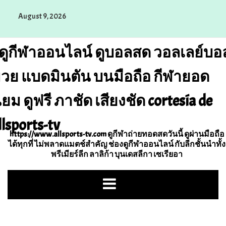
Skip
August 9, 2026
to
content
ดูกีฬาออนไลน์ ดูบอลสด วอลเลย์บอ
วย แบดมินตัน บนมือถือ กีฬายอด
ิยม ดูฟรี ภาชัด เสียงชัด cortesía de
llsports-tv
https://www.allsports-tv.com ดูกีฬาถ่ายทอดสดวันนี้ ดูผ่านมือถือ
ได้ทุกที่ ไม่พลาดแมตช์สำคัญ ช่องดูกีฬาออนไลน์ กับลีกชั้นนำทั้ง
พรีเมียร์ลีก ลาลิก้า บุนเดสลีกา เซเรียอา