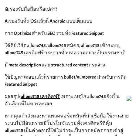
Q: รองรับมือถือหรือเปล่า?
A: รองรับทั้ง iOS แล้วก็ Android แบบเต็มแบบ
การ Optimize สำหรับ SEO รวมทั้ง Featured Snippet
ใช้คีย์เวิร์ด allone745, allone745 สมัคร, allone745 เข้าระบบ,
allone745 เครดิตฟรี กระจายทั่วบทความอย่างเป็นธรรมชาติ
มี meta description และ structured content กระจ่าง
ใช้ปัญหา/ตอบ แล้วก็รายการ bullet/numbered สำหรับการติด
Featured Snippet
ผลสรุป:
allone745 เครดิตฟรี
เพราะเหตุไร allone745 จึงเป็น
ตัวเลือกที่ไม่ควรละเลย
หากคุณกำลังมองหาแพลตฟอร์มพนันที่น่าเชื่อถือ ใช้งานง่าย
ระบบไม่มีอันตราย มีโปรโมชั่นรวมทั้งเครดิตฟรีที่คุ้ม
allone745 เป็นคำตอบที่ใช่ ไม่ว่าจะเป็นการ สมัคร การ เข้าสู่