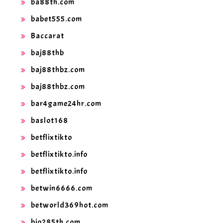
ba88th.com
babet555.com
Baccarat
baj88thb
baj88thbz.com
baj88thbz.com
bar4game24hr.com
baslot168
betflixtikto
betflixtikto.info
betflixtikto.info
betwin6666.com
betworld369hot.com
bio285th.com