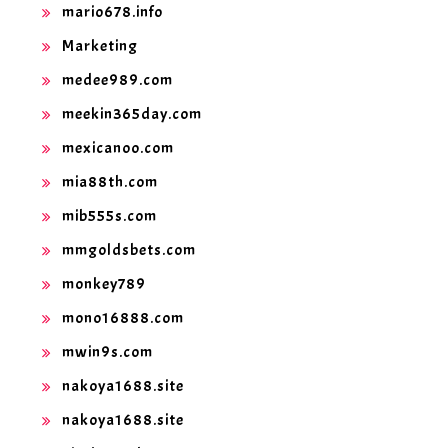
mario678.info
Marketing
medee989.com
meekin365day.com
mexicanoo.com
mia88th.com
mib555s.com
mmgoldsbets.com
monkey789
mono16888.com
mwin9s.com
nakoya1688.site
nakoya1688.site