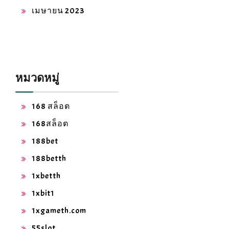
เมษายน 2023
หมวดหมู่
168 สล็อต
168สล็อต
188bet
188betth
1xbetth
1xbit1
1xgameth.com
55slot