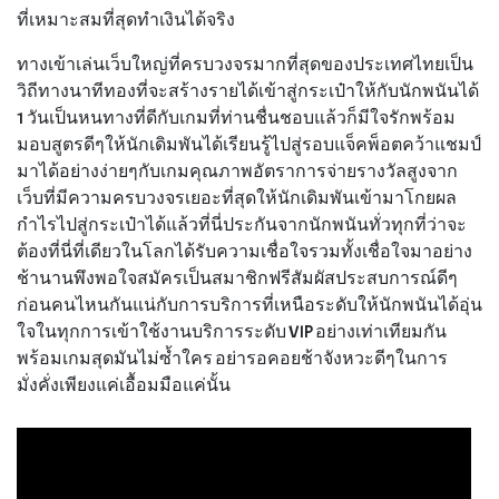
ที่เหมาะสมที่สุดทำเงินได้จริง
ทางเข้าเล่นเว็บใหญ่ที่ครบวงจรมากที่สุดของประเทศไทยเป็น
วิถีทางนาทีทองที่จะสร้างรายได้เข้าสู่กระเป๋าให้กับนักพนันได้
1 วันเป็นหนทางที่ดีกับเกมที่ท่านชื่นชอบแล้วก็มีใจรักพร้อม
มอบสูตรดีๆให้นักเดิมพันได้เรียนรู้ไปสู่รอบแจ็คพ็อตคว้าแชมป์
มาได้อย่างง่ายๆกับเกมคุณภาพอัตราการจ่ายรางวัลสูงจาก
เว็บที่มีความครบวงจรเยอะที่สุดให้นักเดิมพันเข้ามาโกยผล
กำไรไปสู่กระเป๋าได้แล้วที่นี่ประกันจากนักพนันทั่วทุกที่ว่าจะ
ต้องที่นี่ที่เดียวในโลกได้รับความเชื่อใจรวมทั้งเชื่อใจมาอย่าง
ช้านานพึงพอใจสมัครเป็นสมาชิกฟรีสัมผัสประสบการณ์ดีๆ
ก่อนคนไหนกันแน่กับการบริการที่เหนือระดับให้นักพนันได้อุ่น
ใจในทุกการเข้าใช้งานบริการระดับ VIP อย่างเท่าเทียมกัน
พร้อมเกมสุดมันไม่ซ้ำใคร อย่ารอคอยช้าจังหวะดีๆในการ
มั่งคั่งเพียงแค่เอื้อมมือแค่นั้น