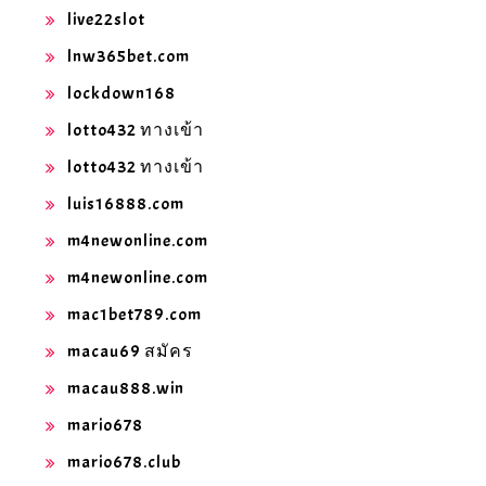
live22slot
lnw365bet.com
lockdown168
lotto432 ทางเข้า
lotto432 ทางเข้า
luis16888.com
m4newonline.com
m4newonline.com
mac1bet789.com
macau69 สมัคร
macau888.win
mario678
mario678.club