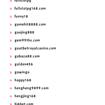
fullslotpg
fullslotpg168.com
funny18
gamehit8888.com
gaojing888
gem99ths.com
goatbetroyalcasino.com
gobaza88.com
golden456
gowingo
happy168
hengheng9899.com
hengjing168
hi6bet.com