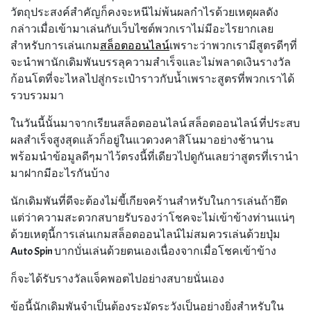
วัตถุประสงค์สำคัญก็คงจะหนีไม่พ้นผลกำไรด้วยเหตุผลดัง
กล่าวเมื่อเข้ามาเล่นกับเว็บไซต์พวกเราไม่มีอะไรยากเลย
สำหรับการเล่นเกม
สล็อตออนไลน์
เพราะว่าพวกเรามีสูตรดีๆที่
จะนำพานักเดิมพันบรรลุความสำเร็จและไม่พลาดเงินรางวัล
ก้อนโตที่จะไหลไปสู่กระเป๋าราวกับน้ำเพราะสูตรที่พวกเราได้
รวบรวมมา
ในวันนี้นั้นมาจากเรียนสล็อตออนไลน์ สล็อตออนไลน์ ที่ประสบ
ผลสำเร็จสูงสุดแล้วก็อยู่ในแวดวงคาสิโนมาอย่างช้านาน
พร้อมนำข้อมูลดีๆมาไว้ตรงนี้ที่เดียวไปดูกันเลยว่าสูตรที่เรานำ
มาฝากมีอะไรกันบ้าง
นักเดิมพันที่ดีจะต้องไม่ขี้เกียจคร้านสำหรับในการเล่นถ้ายึด
แต่ว่าความสะดวกสบายรับรองว่าโชคจะไม่เข้าข้างท่านแน่ๆ
ด้วยเหตุนี้การเล่นเกมสล็อตออนไลน์ไม่สมควรเล่นด้วยปุ่ม
Auto Spin บากบั่นเล่นด้วยตนเองเนื่องจากเมื่อโชคเข้าข้าง
ก็จะได้รับรางวัลแจ็คพอตไปอย่างสบายนั่นเอง
ข้อนี้นักเดิมพันจำเป็นต้องระมัดระวังเป็นอย่างยิ่งสำหรับใน