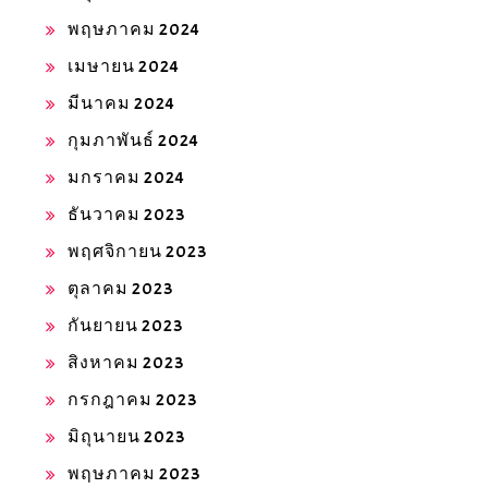
พฤษภาคม 2024
เมษายน 2024
มีนาคม 2024
กุมภาพันธ์ 2024
มกราคม 2024
ธันวาคม 2023
พฤศจิกายน 2023
ตุลาคม 2023
กันยายน 2023
สิงหาคม 2023
กรกฎาคม 2023
มิถุนายน 2023
พฤษภาคม 2023