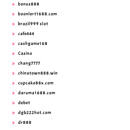
bonus888
boonlert1688.com
brazil999 slot
cafe444
cashgame168
Casino
chang7777
chinatown888.win
cupcake88x.com
daruma1688.com
debet
dgb222hot.com
dr888