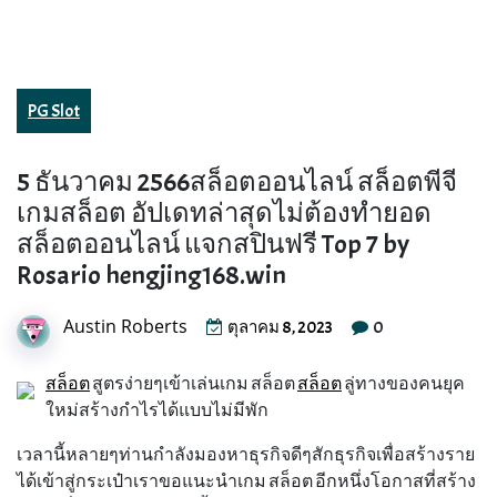
PG Slot
5 ธันวาคม 2566สล็อตออนไลน์ สล็อตพีจี
เกมสล็อต อัปเดทล่าสุดไม่ต้องทำยอด
สล็อตออนไลน์ แจกสปินฟรี Top 7 by
Rosario hengjing168.win
Austin Roberts
0
ตุลาคม 8, 2023
สล็อต
สูตรง่ายๆเข้าเล่นเกม สล็อต
สล็อต
ลู่ทางของคนยุค
ใหม่สร้างกำไรได้แบบไม่มีพัก
เวลานี้หลายๆท่านกำลังมองหาธุรกิจดีๆสักธุรกิจเพื่อสร้างราย
ได้เข้าสู่กระเป๋าเราขอแนะนำเกม สล็อต อีกหนึ่งโอกาสที่สร้าง