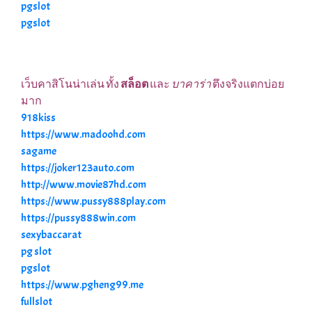
pgslot
pgslot
เว็บคาสิโนน่าเล่น ทั้ง
สล็อต
และ
บาคาร่า
ตึงจริงแตกบ่อย
มาก
918kiss
https://www.madoohd.com
sagame
https://joker123auto.com
http://www.movie87hd.com
https://www.pussy888play.com
https://pussy888win.com
sexybaccarat
pg slot
pgslot
https://www.pgheng99.me
fullslot