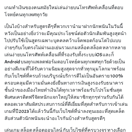
เกมทำเงินของคนสมัยใหม่เล่นง่ายบนโทรศัพท์เคลื่อนที่ตอบ
โจทย์คนทุกเพศทุกวัย
เป็นไงบ้างสำหรับสูตรดีๆที่พวกเรานำมาฝากนักพนันในวันนี้
หวังเป็นอย่างยิ่งว่าจะมีคุณประโยชน์ต่อตัวนักเดิมพันสูงสุดนำ
ไปปรับใช้เป็นสูตรเฉพาะบุคคลคว้าแจ็คพอตก้อนโตไปแบบ
ง่ายๆกับเว็บตรงไม่ผ่านเอเย่นรวมเกมสล็อต สล็อต หลากหลาย
เล่นง่ายบนโทรศัพท์เคลื่อนที่ที่รองรับทั้งระบบ iOS และก็
Android บนทุกแพลตฟอร์มตอบโจทย์คนทุกเพศทุกวัยด้วยเป็น
อย่างดีเกมที่ได้รับความนิยมสูงสุดจากทั่วทุกมุมโลกมาพร้อม
กับเว็บไซต์ที่ครบถ้วนบริบูรณ์บริการดีไม่เป็นอันตราย 100%
ครอบคลุมมีความมั่นคงยั่งยืนทางการเงินสูงรองรับธนาคาร
ชั้นนำของเมืองไทยทำเงินได้ทุกเวลาพร้อมรับโปรโมชั่นสุด
พิเศษเครดิตฟรีจัดหนักแจกใหญ่ให้สมาชิกทุกๆท่านรับกันได้
ตลอดเวลาสัมผัสประสบการณ์ที่ดีเยี่ยมที่สุดสำหรับการเข้าเล่น
เกมที่ปี 2023 ได้แล้ววันนี้กับเว็บไซต์ที่น่าลงทุนเยอะที่สุดเคล็ด
ลับส่วนตัวนักพนันจะนำอะไรกันบ้างสำหรับสูตรดีๆ
เล่นเกม สล็อต สล็อตออนไลน์ กับเว็บไซต์ที่ครบวงจร ทางเลือก