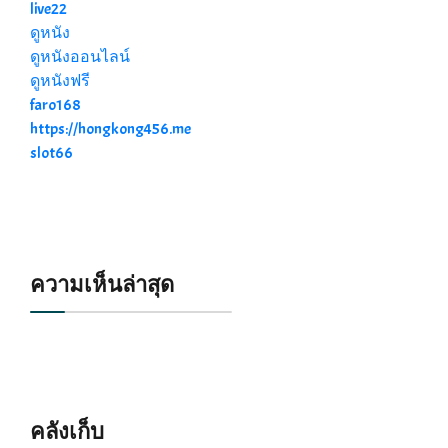
live22
ดูหนัง
ดูหนังออนไลน์
ดูหนังฟรี
faro168
https://hongkong456.me
slot66
ความเห็นล่าสุด
คลังเก็บ