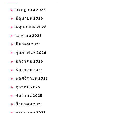
กรกฎาคม 2026
มิถุนายน 2026
พฤษภาคม 2026
เมษายน 2026
มีนาคม 2026
กุมภาพันธ์ 2026
มกราคม 2026
ธันวาคม 2025
พฤศจิกายน 2025
ตุลาคม 2025
กันยายน 2025
สิงหาคม 2025
กรกฎาคม 2025