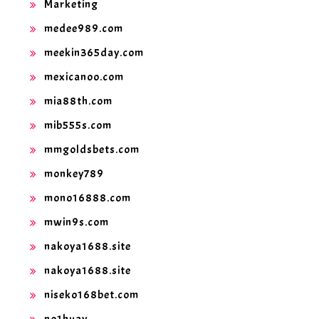
Marketing
medee989.com
meekin365day.com
mexicanoo.com
mia88th.com
mib555s.com
mmgoldsbets.com
monkey789
mono16888.com
mwin9s.com
nakoya1688.site
nakoya1688.site
niseko168bet.com