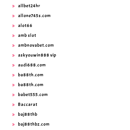
allbet24hr
allone745s.com
alot66
amb slot
ambnovabet.com
askyouwin888 vip
audi688.com
ba88th.com
ba88th.com
babet555.com
Baccarat
baj88thb
baj88thbz.com