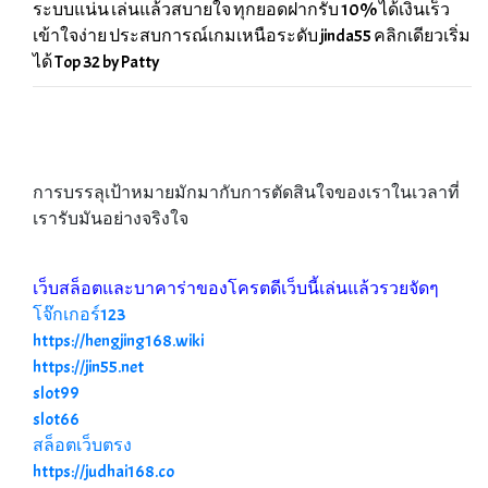
ระบบแน่น เล่นแล้วสบายใจ ทุกยอดฝากรับ 10% ได้เงินเร็ว
เข้าใจง่าย ประสบการณ์เกมเหนือระดับ jinda55 คลิกเดียวเริ่ม
ได้ Top 32 by Patty
การบรรลุเป้าหมายมักมากับการตัดสินใจของเราในเวลาที่
เรารับมันอย่างจริงใจ
เว็บสล็อตและบาคาร่าของโครตดีเว็บนี้เล่นแล้วรวยจัดๆ
โจ๊กเกอร์123
https://hengjing168.wiki
https://jin55.net
slot99
slot66
สล็อตเว็บตรง
https://judhai168.co