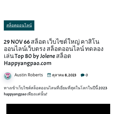
สล็อตออนไลน์
29 NOV 66 สล็อต เว็บไซต์ใหญ่ คาสิโน
ออนไลน์เว็บตรง สล็อตออนไลน์ ทดลอง
เล่น Top 80 by Jolene สล็อต
Happyangpao.com
Austin Roberts
0
ตุลาคม 8, 2023
ทางเข้าเว็บไซต์สล็อตออนไลนที่เยี่ยมที่สุดในโลกในปีนี้ 2023
happyangpao เพียงแค่นั้น!