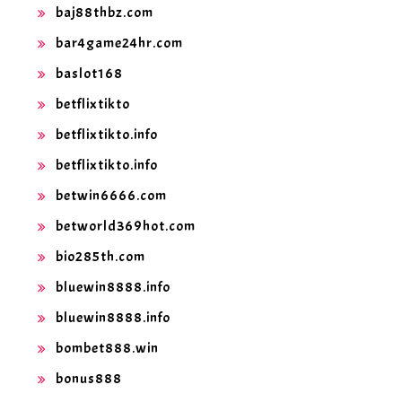
baj88thbz.com
bar4game24hr.com
baslot168
betflixtikto
betflixtikto.info
betflixtikto.info
betwin6666.com
betworld369hot.com
bio285th.com
bluewin8888.info
bluewin8888.info
bombet888.win
bonus888