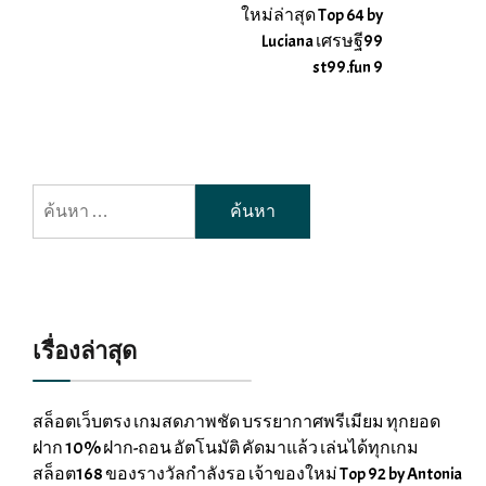
ใหม่ล่าสุด Top 64 by
Luciana เศรษฐี99
st99.fun 9
ค้นหา
สำหรับ:
เรื่องล่าสุด
สล็อตเว็บตรง เกมสดภาพชัด บรรยากาศพรีเมียม ทุกยอด
ฝาก 10% ฝาก-ถอน อัตโนมัติ คัดมาแล้ว เล่นได้ทุกเกม
สล็อต168 ของรางวัลกำลังรอ เจ้าของใหม่ Top 92 by Antonia