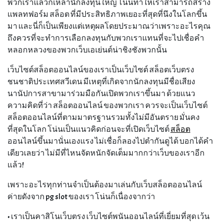
พวกเราแล้วก็เหล่านักลงทุนใหญ่ โน่นทำให้เราสามารถสร้าง
แพลทฟอร์ม สล็อต ที่มีประสิทธิภาพเยอะที่สุดที่นึงในโลกขึ้น
มา และนี่ก็เป็นเพียงแต่เหตุผลโดยประมาณว่าเพราะอะไรคุณ
ถึงควรที่จะทำการเลือกลงทุนกับพวกเราแทนที่จะไปเชื่อคำ
หลอกหลวงของพวกเว็บเอเย่นต์น่าชิงชังพวกนั้น
เว็บไซต์สล็อตออนไลน์ของเราเป็นเว็บไซต์ สล็อตเว็บตรง
ชนชาติประเทศสวีเดน มีเหตุที่เกิดจากนักลงทุนมีชื่อเสียง
นานัปการสาขามาร่วมมือกันเปิดพวกเราขึ้นมา ด้วยแนว
ความคิดที่ว่า สล็อตออนไลน์ ของพวกเรา ควรจะเป็นเว็บไซต์
สล็อตออนไลน์ที่ตามมาตรฐานรวมทั้งไม่มีอันตราย มั่นคง
ที่สุดในโลก โน่นเป็นแนวคิดก่อนจะที่เปิดเว็บไซต์
สล็อต
ออนไลน์ขึ้นมานั่นเองแรง ไม่เชื่อก็ลองไปตำกันดูได้ บอกได้คำ
เดียวเลยว่า ไม่มีที่ไหนจัดหนักจัดเต็มมากกว่าเว็บของเราอีก
แล้ว!
เพราะอะไรทุกท่านจำเป็นต้องมาเล่นกับเว็บสล็อตออนไลน์
ค่ายดังจาก pg slot ของเรา โน่นก็เนื่องจากว่า
• เราเป็นคาสิโนเว็บตรง เว็บไซต์พนันออนไลน์ที่เยี่ยมที่สุด เว้น