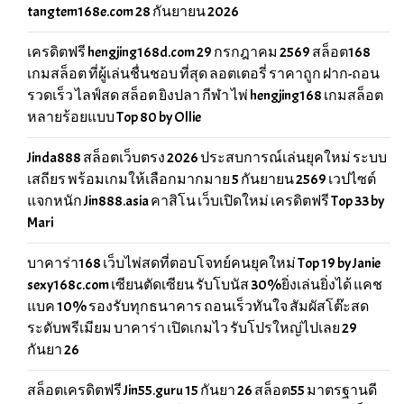
tangtem168e.com 28 กันยายน 2026
เครดิตฟรี hengjing168d.com 29 กรกฎาคม 2569 สล็อต168
เกมสล็อต ที่ผู้เล่นชื่นชอบ ที่สุด ลอตเตอรี่ ราคาถูก ฝาก-ถอน
รวดเร็ว ไลฟ์สด สล็อต ยิงปลา กีฬา ไพ่ hengjing168 เกมสล็อต
หลายร้อยแบบ Top 80 by Ollie
Jinda888 สล็อตเว็บตรง 2026 ประสบการณ์เล่นยุคใหม่ ระบบ
เสถียร พร้อมเกมให้เลือกมากมาย 5 กันยายน 2569 เวปไซต์
แจกหนัก Jin888.asia คาสิโน เว็บเปิดใหม่ เครดิตฟรี Top 33 by
Mari
บาคาร่า168 เว็บไพ่สดที่ตอบโจทย์คนยุคใหม่ Top 19 by Janie
sexy168c.com เซียนตัดเซียน รับโบนัส 30%ยิ่งเล่นยิ่งได้ แคช
แบค 10% รองรับทุกธนาคาร ถอนเร็วทันใจ สัมผัสโต๊ะสด
ระดับพรีเมียม บาคาร่า เปิดเกมไว รับโปรใหญ่ไปเลย 29
กันยา 26
สล็อตเครดิตฟรี Jin55.guru 15 กันยา 26 สล็อต55 มาตรฐานดี