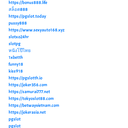
https://bonus888.life
สล็อต888
https://pgslot.today
pussy888
https://www.sexyauto168.xyz
slotxo24hr
slotpg
หนังโป๊ไทย
1xbetth
funny18
kiss918
https://pgslotth.io
https://joker356.com
https://samurai777.net
https://tokyoslot88.com
https://betwayvietnam.com
https://jokerasia.net
pgslot
pgslot