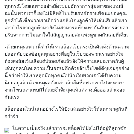
ทุกกรณี โดยเฉพาะอย่างยิ่งระบบอัตราการสุ่มเดาของเกมส์
ฉะนั้น พวกเราก็เลยไม่มีสิทธิ์ไปปรับเรทอัตราแพ้ชนะของคุณ
ลูกค้าได้ เชื่อพวกเราเถิดว่า แกล้งโกงลูกค้าให้เล่นเสียแล้วเรา
เอากำไรจากลูกค้ามา ยังไม่สามารถที่จะเท่ากันกับการจ่ายค่า
ปรับจากการไม่เอาใจใส่สัญญาเลยค่ะ แพงหูขาดกันเลยทีเดียว
• ด้วยเหตุผลพวกนี้ ทำให้เรา สล็อตเว็บตรง เป็นตัวเต็งด้านความ
ปลอดภัยของข้อมูลทุกอย่างที่อยู่ในเว็บของพวกเราอย่างไม่
ต้องสงสัย เว้นเสียแต่ปลอดภัยแล้ว ยังให้ความเสมอภาคกับผู้
เล่นทุกคนโดยความเป็นธรรมอีกด้วยจ้า เว็บไซต์ดีๆแจ่มๆอย่าง
นี้ อย่าทำให้เราหลุดมือทุกคนไปน้า เว็บพวกเราได้รับความ
นิยมอยู่แล้ว ด้วยเหตุผลดังกล่าวถ้าลืมชื่อพวกเราไป จะหาเรา
จากโฆษณาแทบมิได้เลยจ๊าจ๊ะ สุดแท้แต่ดวงเด้อออ แล้วเจอะ
กันแรง
สล็อตออนไลน์ เล่นอย่างไรให้ปัง เล่นอย่างไรให้แตก มาดูกันดี
กว่าจ้า
ในความเป็นจริงแล้วการจะสล็อตให้ปัง ไม่ได้อยู่ที่สูตรซัก