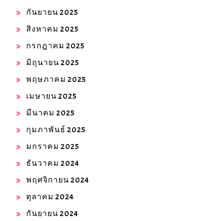
กันยายน 2025
สิงหาคม 2025
กรกฎาคม 2025
มิถุนายน 2025
พฤษภาคม 2025
เมษายน 2025
มีนาคม 2025
กุมภาพันธ์ 2025
มกราคม 2025
ธันวาคม 2024
พฤศจิกายน 2024
ตุลาคม 2024
กันยายน 2024