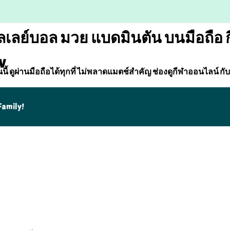
เลย์บอล มวย แบดมินตัน บนมือถือ ก
v
ี้ ดูผ่านมือถือได้ทุกที่ ไม่พลาดแมตช์สำคัญ ช่องดูกีฬาออนไลน์ กับลีก
Family!