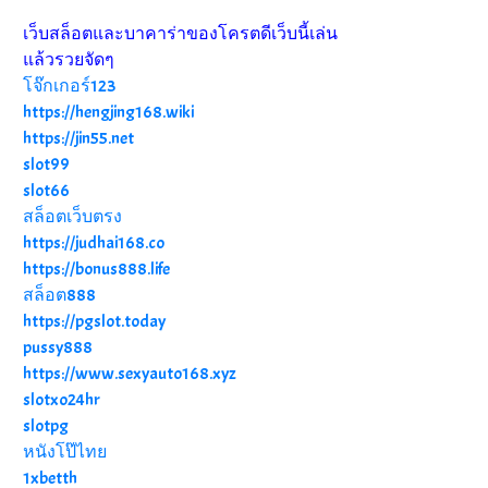
เว็บสล็อตและบาคาร่าของโครตดีเว็บนี้เล่น
แล้วรวยจัดๆ
โจ๊กเกอร์123
https://hengjing168.wiki
https://jin55.net
slot99
slot66
สล็อตเว็บตรง
https://judhai168.co
https://bonus888.life
สล็อต888
https://pgslot.today
pussy888
https://www.sexyauto168.xyz
slotxo24hr
slotpg
หนังโป๊ไทย
1xbetth