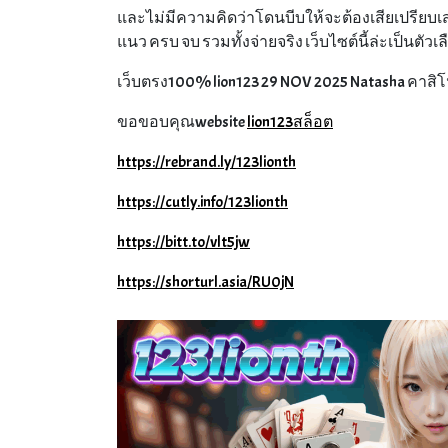
และไม่มีความคิดว่าโดนบีบให้จะต้องเสียเปรียบเส
แนว ครบ จบ รวมทั้งจ่ายจริง เว็บไซต์นี้ล่ะเป็นตัว
เว็บตรง100% lion123 29 NOV 2025 Natasha คาสิโน li
ขอขอบคุณwebsite
lion123สล็อต
https://rebrand.ly/123lionth
https://cutly.info/123lionth
https://bitt.to/vlt5jw
https://shorturl.asia/RU0jN