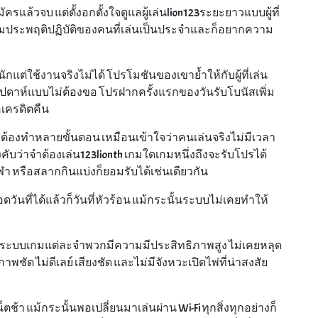
มัครแล้วจบ แต่ตั้งอกตั้งใจดูแลผู้เล่นlion123ระยะยาวแบบผู้ที่
ความประพฤติปฏิบัติของคนที่เล่นเป็นประจำและก็อยากความ
แต่ใช้งานจริงไม่ได้ โปรโมชันของเขาย้ำให้กับผู้ที่เล่น
สัปดาห์แบบไม่ต้องขอ โปรฝากครั้งแรกของวันรับโบนัสเพิ่ม
เครดิตคืน
์ ไม่ต้องทำหลายขั้นตอน เหมือนเข้าใจว่าคนเล่นจริงไม่มีเวลา
บว่าจำต้องเล่น123lionth เกมใดเกมหนึ่งถึงจะรับโปรได้
 หรือสลากกินแบ่งก็ยอมรับได้เช่นเดียวกัน
ดวันที่ได้แล้วก็วันที่หัวร้อน แม้กระนั้นระบบไม่เคยทำให้
็น ระบบเกมแต่ละจำพวกมีความมีประสิทธิภาพสูง ไม่เคยหลุด
ชัด ไม่ดีเลย์ เสียงชัด และไม่มีจังหวะเปิดไพ่ที่น่าสงสัย
า แม้กระนั้นพอเปลี่ยนมาเล่นผ่าน Wi-Fi ทุกสิ่งทุกอย่างก็