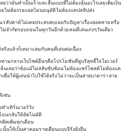
ยว่ามันทำเป็นเร็วและลื่นแบบที่ไม่ต้องลุ้นอะไรเลย เติมเงิน
ง่าย ไม่ต้องรอแอดไม่นอนุมัติ ไม่ต้องแคปสลิปส่ง
ั้งใน 1 สัปดาห์ ไม่เคยประสบพบเจอกับปัญหาเรื่องยอดหาย หรือ
 ไม่จำกัดรอบถอนในทุกวันอีกด้วย คนที่เล่นเก่งๆวันเดียว
ด้จริงแล้วก็เหมาะสมกับคนที่เล่นต่อเนื่อง
าท่ามกลางเว็บไซต์อื่นๆคือโปรโมชันที่ดูบริสุทธิ์ใจ ไม่เวอร์
ห็นเลยว่าข้อแม้ไม่สลับซับซ้อน ไม่ต้องแชร์โพสต์ ไม่ต้องแค
เพื่อให้ผู้เล่นนำไปใช้ได้จริง ไม่ว่าจะเป็นสายบาคาร่า สาย
ิเช่น
งทำเทิร์นเวอร์วัง
โอนกลับให้อัตโนมัติ
ิตเพิ่มทุกเดือน
กระนั้นให้เป็นค่าคอมรายเดือนแบบจีรังยั่งยืน