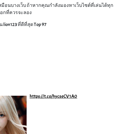
มือนบางเว็บ ถ้าหากคุณกำลังมองหาเว็บไซต์ที่เล่นได้ทุก
เลือกที่ควรจะลอง
on123 ที่ดีที่สุด Top 97
https://t.co/hycseCV1A0