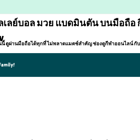
เลย์บอล มวย แบดมินตัน บนมือถือ ก
v
ี้ ดูผ่านมือถือได้ทุกที่ ไม่พลาดแมตช์สำคัญ ช่องดูกีฬาออนไลน์ กับลีก
Family!