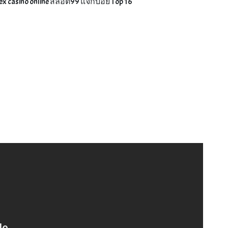
ex casino online สล็อต99 แจกบ่อย Top 16