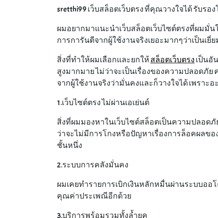
sretthi99 เว็บสล็อตเว็บตรง ที่คุณวางใจได้ รับรอง
ผมอยากมาแนะนำเว็บสล็อตเว็บไซต์ตรงที่ผมมั่นใจและ
การการันตีจากผู้ใช้งานจริงเยอะมากๆว่าเป็นเยี่ยมใ
สิ่งที่ทำให้ผมเลือกและยกให้
สล็อตเว็บตรง
เป็นอั
สูงมากมาย ไม่ว่าจะเป็นเรื่องของความปลอดภัย ค
จากผู้ใช้งานจริงว่ามั่นคงและก็วางใจได้ เพราะอ
1.เว็บไซต์ตรง ไม่ผ่านเอเย่นต์
สิ่งที่ผมมองหาในเว็บไซต์สล็อตเป็นความปลอดภัย 
ว่าจะไม่มีการโกงหรือปัญหาเรื่องการล็อคผลขอ
ชั้นหนึ่ง
2.ระบบการคลังมั่นคง
ผมเคยทำรายการเบิกเงินหลักหมื่นผ่านระบบออโต้ข
คุณค่าประเพณีอีกด้วย
3.บริการพร้อมรวมทั้งล้ำยุค