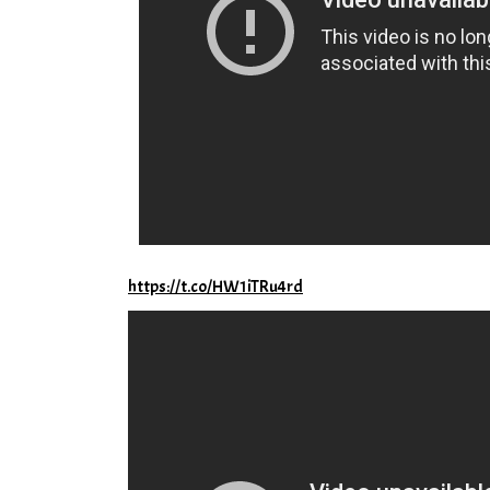
https://t.co/HW1iTRu4rd