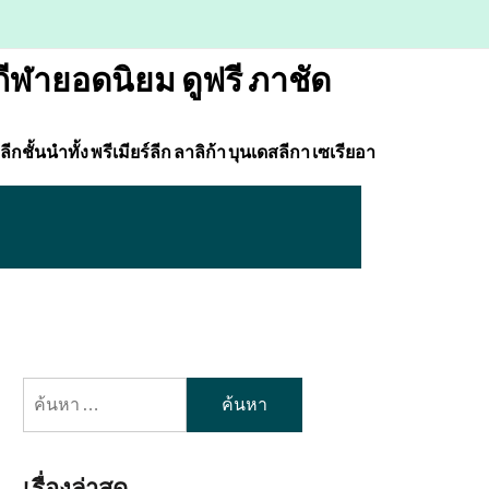
ีฬายอดนิยม ดูฟรี ภาชัด
ชั้นนำทั้ง พรีเมียร์ลีก ลาลิก้า บุนเดสลีกา เซเรียอา
ค้นหา
สำหรับ: