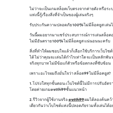
ไม่ว่าจะเป็นเกมสล็อตเว็บตรงจากค่ายดัง หรือระ
แห่งนี้รู้เรื่องสิ่งที่จำเป็นของผู้เล่นจริงๆ
รับประกันความปลอดภัย 100% ไม่มีล็อคยูส เล่นได
วันนี้ผมอยากมาแชร์ประสบการณ์การเล่นสล็อตออนไล
ไม่มีอันตราย 100% ไม่มีล็อคยูส แน่นอนนะครับ
สิ่งที่ทำให้ผมชอบใจแล้วก็เลือกใช้บริการเว็บไซ
ได้ ไม่ว่าคุณจะเล่นได้กำไรเท่าใด จะเป็นหลักพัน
จริงทุกบาท ไม่มีข้อแก้ตัวหรือข้อตกลงที่ซับซ้อน
เพราะอะไรผมถึงมั่นใจว่า สล็อต99 ไม่มีล็อคยูส?
1. โปร่งใสทุกขั้นตอน: เว็บไซต์นี้ไม่มีการปรับอ
โดยค่ายเกมsretthi99ชั้นแนวหน้า
2. รีวิวจากผู้ใช้งานจริง:
sretthi99
ผมได้ลองค้นคว้า
เดียวกันว่าเว็บไซต์แห่งนี้ปลอดภัยรวมทั้งเล่นได้