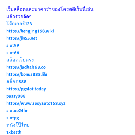
เว็บสล็อตและบาคาร่าของโครตดีเว็บนี้เล่น
แล้วรวยจัดๆ
โจ๊กเกอร์123
https://hengjing168.wiki
https://jin55.net
slot99
slot66
สล็อตเว็บตรง
https://judhai168.co
https://bonus888.life
สล็อต888
https://pgslot.today
pussy888
https://www.sexyauto168.xyz
slotxo24hr
slotpg
หนังโป๊ไทย
1xbetth