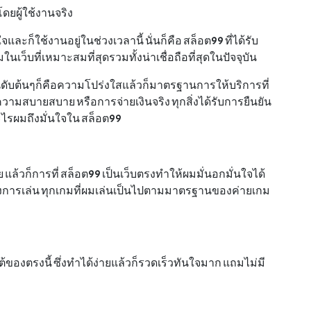
โดยผู้ใช้งานจริง
ก็ใช้งานอยู่ในช่วงเวลานี้ นั่นก็คือ สล็อต99 ที่ได้รับ
นเว็บที่เหมาะสมที่สุดรวมทั้งน่าเชื่อถือที่สุดในปัจจุบัน
นดับต้นๆก็คือความโปร่งใสแล้วก็มาตรฐานการให้บริการที่
วามสบายสบาย หรือการจ่ายเงินจริง ทุกสิ่งได้รับการยืนยัน
ะไรผมถึงมั่นใจใน สล็อต99
แล้วก็การที่ สล็อต99 เป็นเว็บตรงทำให้ผมมั่นอกมั่นใจได้
งการเล่น ทุกเกมที่ผมเล่นเป็นไปตามมาตรฐานของค่ายเกม
องตรงนี้ ซึ่งทำได้ง่ายแล้วก็รวดเร็วทันใจมาก แถมไม่มี