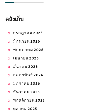
คลังเก็บ
กรกฎาคม 2026
มิถุนายน 2026
พฤษภาคม 2026
เมษายน 2026
มีนาคม 2026
กุมภาพันธ์ 2026
มกราคม 2026
ธันวาคม 2025
พฤศจิกายน 2025
ตุลาคม 2025