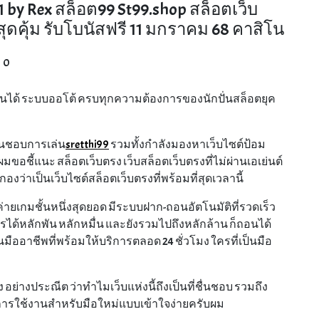
1 by Rex สล็อต99 St99.shop สล็อตเว็บ
ดคุ้ม รับโบนัสฟรี 11 มกราคม 68 คาสิโน
0
็ถอนได้ ระบบออโต้ ครบทุกความต้องการของนักปั่นสล็อตยุค
ื่นชอบการเล่น
sretthi99
รวมทั้งกำลังมองหาเว็บไซต์ป้อม
ชี้แนะ สล็อตเว็บตรง เว็บสล็อตเว็บตรงที่ไม่ผ่านเอเย่นต์
องว่าเป็นเว็บไซต์สล็อตเว็บตรงที่พร้อมที่สุดเวลานี้
ายเกมชั้นหนึ่งสุดยอด มีระบบฝาก-ถอนอัตโนมัติที่รวดเร็ว
ได้หลักพัน หลักหมื่น และยังรวมไปถึงหลักล้าน ก็ถอนได้
นมืออาชีพที่พร้อมให้บริการตลอด 24 ชั่วโมง ใครที่เป็นมือ
อย่างประณีต ว่าทำไมเว็บแห่งนี้ถึงเป็นที่ชื่นชอบ รวมถึง
การใช้งานสำหรับมือใหม่แบบเข้าใจง่ายครับผม