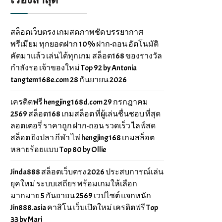
เรื่องล่าสุด
สล็อตเว็บตรง เกมสดภาพชัด บรรยากาศ
พรีเมียม ทุกยอดฝาก 10% ฝาก-ถอน อัตโนมัติ
คัดมาแล้ว เล่นได้ทุกเกม สล็อต168 ของรางวัล
กำลังรอ เจ้าของใหม่ Top 92 by Antonia
tangtem168e.com 28 กันยายน 2026
เครดิตฟรี hengjing168d.com 29 กรกฎาคม
2569 สล็อต168 เกมสล็อต ที่ผู้เล่นชื่นชอบ ที่สุด
ลอตเตอรี่ ราคาถูก ฝาก-ถอน รวดเร็ว ไลฟ์สด
สล็อต ยิงปลา กีฬา ไพ่ hengjing168 เกมสล็อต
หลายร้อยแบบ Top 80 by Ollie
Jinda888 สล็อตเว็บตรง 2026 ประสบการณ์เล่น
ยุคใหม่ ระบบเสถียร พร้อมเกมให้เลือก
มากมาย 5 กันยายน 2569 เวปไซต์ แจกหนัก
Jin888.asia คาสิโน เว็บเปิดใหม่ เครดิตฟรี Top
33 by Mari