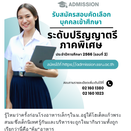
รู้ไหมว่าครั้งก่อนโรงอาหารเล็กๆใน ม. อยู่ใต้โฮเต็ลแก้วพระ
สนม ซึ่งเด็กนิเทศ รู้กันและบริหารจะถูกใจมากินรวมทั้งถูก
เรียกว่านี่คือ “คุ้ม” อาหาร