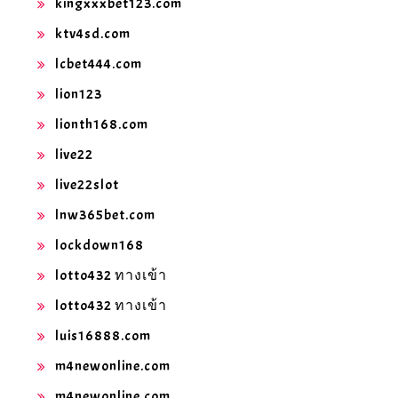
kingxxxbet123.com
ktv4sd.com
lcbet444.com
lion123
lionth168.com
live22
live22slot
lnw365bet.com
lockdown168
lotto432 ทางเข้า
lotto432 ทางเข้า
luis16888.com
m4newonline.com
m4newonline.com