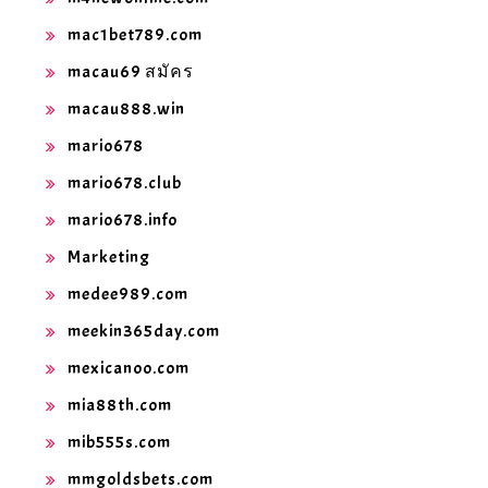
mac1bet789.com
macau69 สมัคร
macau888.win
mario678
mario678.club
mario678.info
Marketing
medee989.com
meekin365day.com
mexicanoo.com
mia88th.com
mib555s.com
mmgoldsbets.com