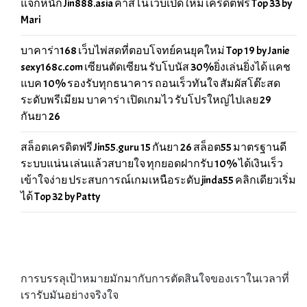
แจกหนัก Jin888.asia คาสิโน เว็บเปิดใหม่ เครดิตฟรี Top 33 by
Mari
บาคาร่า168 เว็บไพ่สดที่ตอบโจทย์คนยุคใหม่ Top 19 by Janie
sexy168c.com เซียนตัดเซียน รับโบนัส 30%ยิ่งเล่นยิ่งได้ แคช
แบค 10% รองรับทุกธนาคาร ถอนเร็วทันใจ สัมผัสโต๊ะสด
ระดับพรีเมียม บาคาร่า เปิดเกมไว รับโปรใหญ่ไปเลย 29
กันยา 26
สล็อตเครดิตฟรี Jin55.guru 15 กันยา 26 สล็อต55 มาตรฐานดี
ระบบแน่น เล่นแล้วสบายใจ ทุกยอดฝากรับ 10% ได้เงินเร็ว
เข้าใจง่าย ประสบการณ์เกมเหนือระดับ jinda55 คลิกเดียวเริ่ม
ได้ Top 32 by Patty
การบรรลุเป้าหมายมักมากับการตัดสินใจของเราในเวลาที่
เรารับมันอย่างจริงใจ