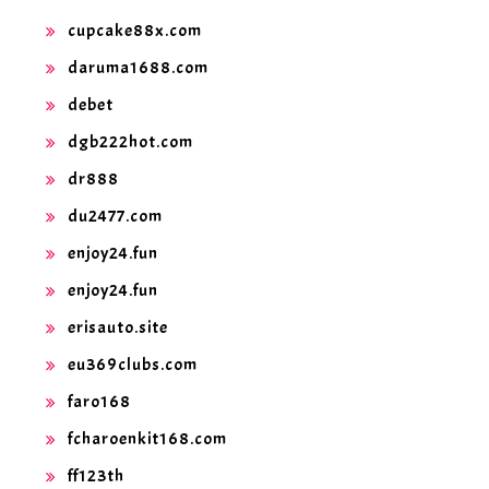
cupcake88x.com
daruma1688.com
debet
dgb222hot.com
dr888
du2477.com
enjoy24.fun
enjoy24.fun
erisauto.site
eu369clubs.com
faro168
fcharoenkit168.com
ff123th