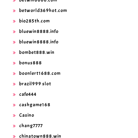
betwin6666.com
betworld369hot.com
bio285th.com
bluewin8888.info
bluewin8888.info
bombet888.win
bonus888
boonlert1688.com
brazil999 slot
cafe444
cashgame168
Casino
chang7777
chinatown888.win