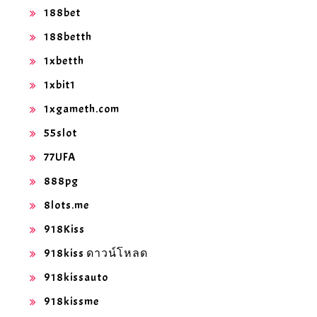
188bet
188betth
1xbetth
1xbit1
1xgameth.com
55slot
77UFA
888pg
8lots.me
918Kiss
918kiss ดาวน์โหลด
918kissauto
918kissme