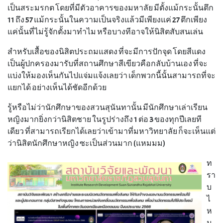
เป็นสระมรกต โดยที่มีตัวอาคารของมหาลัย มีตั้งแม้กระนั้นตึก
11 ถึง 57 แม้กระนั้นในความเป็นจริงแล้วมีเพียงแค่ 27 ตึกเพียง
แค่นั้นที่ไม่รู้จักตั้งมาทำไม หรือบางทีอาจให้นิสิตสับสนเล่น
สำหรับเสื้อของนิสิตประถมแสดง ที่จะมีการปักจุด โดยสีแดง
เป็นผู้ปกครองมารับที่สถานศึกษาสีเขียวคือกลับบ้านเอง ที่จะ
แบ่งให้มองเห็นกันไปแจ่มแจ้งเลยว่า เด็กพวกนี้นั้นสามารถที่จะ
แยกได้ อย่างเห็นได้ชัดอีกด้วย
รู้หรือไม่ว่านักศึกษาของสวนสุนันทานั้น มีนักศึกษาเล่าเรียน
หญิงมากยิ่งกว่านิสิตชาย ในรูปร่างถึง 1 ต่อ 3 ของทุกปีเลยที
เดียว ที่สามารถเรียกได้เลยว่าเข้ามาที่มหาวิทยาลัย ก็จะเห็นแต่
ว่านิสิตนักศึกษาหญิง ซะเป็นส่วนมาก (แหมมม)
ท
รา
บ
ไ
ห