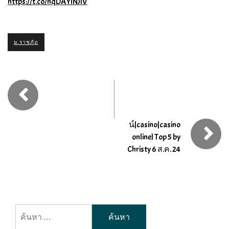
https://t.co/nqDAYlNJIV
ม.ราชภัฏ
น์|casino|casino
online} Top 5 by
Christy 6 ส.ค. 24
ค้นหา
สำหรับ: