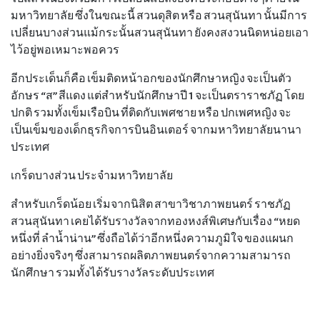
มหาวิทยาลัย ซึ่งในขณะนี้ สวนดุสิต หรือ สวนสุนันทา นั้นมีการ
เปลี่ยนบางส่วนแม้กระนั้นสวนสุนันทา ยังคงสงวนนิดหน่อยเอา
ไว้อยู่พอเหมาะพอควร
อีกประเด็นก็คือ เข็มติดหน้าอกของนักศึกษาหญิง จะเป็นตัว
อักษร “ส” สีแดง แต่สำหรับนักศึกษาปี 1 จะเป็นตราราชภัฏ โดย
ปกติ รวมทั้งเข็มเรือบิน ที่ติดกับเพศชาย หรือ ปกเพศหญิง จะ
เป็นเข็มของเด็กธุรกิจการบินอินเตอร์ จากมหาวิทยาลัยนานา
ประเทศ
เกร็ดบางส่วน ประจำมหาวิทยาลัย
สำหรับเกร็ดน้อย เริ่มจากนิสิต สาขาวิชาภาพยนตร์ ราชภัฏ
สวนสุนันทา เคยได้รับรางวัลจากทองหงส์พิเศษกับเรื่อง “หยด
หนึ่งที่ ลำน้ำน่าน” ซึ่งถือได้ว่าอีกหนึ่งความภูมิใจ ของแผนก
อย่างยิ่งจริงๆ ซึ่งสามารถผลิตภาพยนตร์จากความสามารถ
นักศึกษา รวมทั้งได้รับรางวัลระดับประเทศ