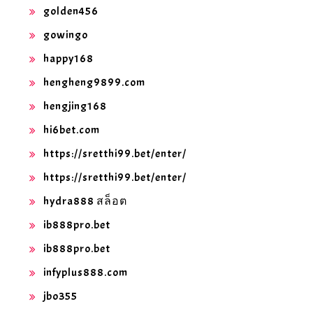
golden456
gowingo
happy168
hengheng9899.com
hengjing168
hi6bet.com
https://sretthi99.bet/enter/
https://sretthi99.bet/enter/
hydra888 สล็อต
ib888pro.bet
ib888pro.bet
infyplus888.com
jbo355