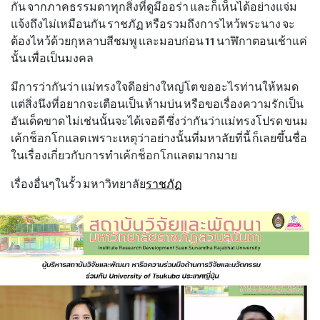
กัน จากภาคธรรมดาทุกสิ่งที่ดูมีออร่า และก็เห็นได้อย่างแจ่ม
แจ้งถึงไม่เหมือนกัน ราชภัฏ หรือรวมถึงการไหว้พระนาง จะ
ต้องไหว้ด้วยกุหลาบสีชมพู และมอบก่อน 11 นาฬิกาตอนเช้าแค่
นั้น เพื่อเป็นมงคล
มีการว่ากันว่า แม่ทรงใจดีอย่างใหญ่โต ขออะไรท่านให้หมด
แต่สิ่งนึงที่อยากจะเตือนเป็น ห้ามบ่น หรือขอเรื่องความรักเป็น
อันเด็ดขาด ไม่เช่นนั้นจะได้เจอดี ซึ่งว่ากันว่าแม่ทรงโปรด ขนม
เค้กช็อกโกแลต เพราะเหตุว่าอย่างนั้นที่มหาลัยที่นี้ ก็เลยขึ้นชื่อ
ในเรื่องเกี่ยวกับการทำเค้กช็อกโกแลตมากมาย
เรื่องอื่นๆในรั้ว มหาวิทยาลัย
ราชภัฏ