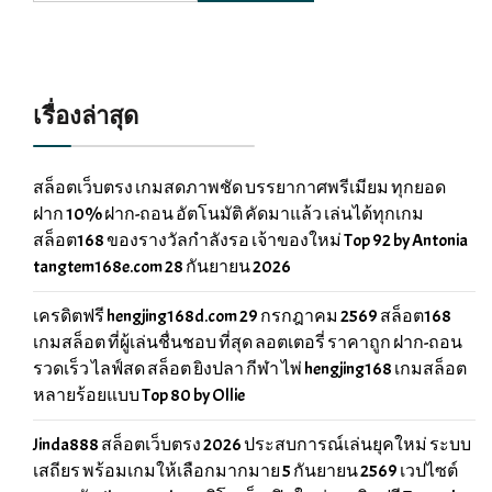
เรื่องล่าสุด
สล็อตเว็บตรง เกมสดภาพชัด บรรยากาศพรีเมียม ทุกยอด
ฝาก 10% ฝาก-ถอน อัตโนมัติ คัดมาแล้ว เล่นได้ทุกเกม
สล็อต168 ของรางวัลกำลังรอ เจ้าของใหม่ Top 92 by Antonia
tangtem168e.com 28 กันยายน 2026
เครดิตฟรี hengjing168d.com 29 กรกฎาคม 2569 สล็อต168
เกมสล็อต ที่ผู้เล่นชื่นชอบ ที่สุด ลอตเตอรี่ ราคาถูก ฝาก-ถอน
รวดเร็ว ไลฟ์สด สล็อต ยิงปลา กีฬา ไพ่ hengjing168 เกมสล็อต
หลายร้อยแบบ Top 80 by Ollie
Jinda888 สล็อตเว็บตรง 2026 ประสบการณ์เล่นยุคใหม่ ระบบ
เสถียร พร้อมเกมให้เลือกมากมาย 5 กันยายน 2569 เวปไซต์