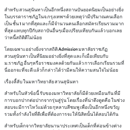
สำหรับ สวนสุนันทา เป็นอีกหนึ่งสถานบันยอดนิยมเป็นอย่างยิ่ง
ในบรรดาราชภัฏในจ.กรุงเทพฯ ด้วยเหตุว่ามีปริมาณคนเลือก
เป็น ชั้น 1 มากที่สุดและก็มีจำนวนคนเลือกสมัครเรียนรวมมาก
ที่สุด แทบทุกปีกับสถาบันอื่นๆเมื่อเปรียบเทียบกันแล้ว บอกเลย
ว่าหนี้สถิติดีไม่น้อย
โดยเฉพาะอย่างยิ่งจากสถิติ Admission มหาลัยราชภัฏ
สวนสุนันทา เป็นที่นิยมอย่างยิ่งที่สุด และก็เมื่อเทียบกับ
ม.ราชภัฏ อื่นๆหรือราชมงคลด้วยกันแล้ว การเลือกเรียนรวมที่
นี่ออกจะที่จะดี แล้วก็กล่าวได้ว่ามีคนให้ความสนใจไม่น้อย
เรื่องลี้ลับ ในมหาวิทยาลัย สวนสุนันทา
สำหรับในหัวข้อนี้ รับของมหาวิทยาลัยก็มีด้วยเหมือนกัน ที่มี
การบอกปากต่อปากจากรุ่นสู่รุ่น โดยเรื่องที่น่าดึงดูดคือ ในช่วง
สอบจะมีการไหว้แม่ด้วย กุหลาบสีชมพู เพื่อเป็นอีกหนึ่งขวัญ
รวมทั้งกำลังใจที่ดีเพื่อที่ต้องการจะให้นิสิตนั้นได้สอบได้กัน
สำหรับเด็กจากวิทยาลัยนานาประเทศ เป็นเด็กที่ค่อนข้างต่าง