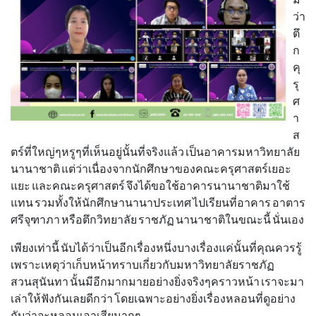
ม
ว่า
ตึ
ก
คุ
รุ
ศ
า
ส
ตร์ที่ใหญ่ๆหรูๆที่เห็นอยู่นั้นที่จริงแล้ว เป็นอาคารมหาวิทยาลัย
นานาชาติ แต่ว่าเนื่องจากนักศึกษาของคณะครุศาสตร์เยอะ
แยะ และคณะครุศาสตร์ จึงได้ขอใช้อาคารนานาชาติมาใช้
แทน รวมทั้งให้นักศึกษานานาประเทศ ไปเรียนที่อาคาร อาตาร
ศรีจุฑาภา หรือตึกวิทยาลัย ราชภัฏ นานาชาติในขณะนี้ นั่นเอง
เพียงเท่านี้ นับได้ว่าเป็นอีกเรื่องหนึ่งบางเรื่องแค่นั้นที่คุณควรรู้
เพราะเหตุว่าเก็บหน้าทราบเกี่ยวกับมหาวิทยาลัยราชภัฏ
สวนสุนันทา นั้นมีอีกมากมายอย่างยิ่งจริงๆคราวหน้า เราจะมา
เล่าให้ฟังกันเลยดีกว่า โดยเฉพาะอย่างยิ่งเรื่องหลอนที่ดูอย่าง