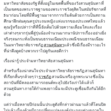
มหาวิทยาลัยของรัฐ ที่ตั้งอยู่ในเขตพื้นที่ของวังสวนสุนันทา ที่
เป็นเขตของพระราชฐานของพระราชวังดุสิต ในสมัยรัชกาลที่
5 มาก่อน โดยที่มีพื้นฐานมาจากการเริ่มต้นด้วย การเป็นสถาน
ศึกษาฝึกฝนคุณครูประถมหญิง แห่งแรกของประเทศไทย แล้ว
คุณรู้หรือเปล่าว่าที่ที่นี้ ยังเต็มไปด้วยความเลื่อมใสและเรื่อง
เล่าต่างๆจากรุ่นพี่สู่รุ่นน้องจำนวนมากนานัปการเรื่อง อย่างยิ่ง
จริงๆจนกระทั่งเป็นขนบธรรมเนียมประเพณี ขนบธรรมเนียม
ในมหาวิทยาลัย ราชภัฏ
สวนสุนันทา
แล้ว ซึ่งมีเรื่องมีราวอะไร
ที่น่าดึงดูดบ้างพวกเราไปดูกันเลยดีกว่า
เรื่องน่ารู้ ประจำมหาวิทยาลัย สวนสุนันทา
สำหรับเรื่องน่าสนใจ ประจำมหาวิทยาลัยราชภัฏ สวนสุนันทา
ที่เรียกสั้นๆกล้วยๆว่า
ราชภัฏ
สวนนัน หรือ ลูกพระนาง ซึ่งเป็น
สถาบันที่มีคลองสามารถยนต์ทะลุไปยังวังเก่าได้ แล้วก็
สวนสุนันทา ภายใต้กำแพงยาวนั้น จะมีประตูเชื่อมถึงกันได้อีก
ด้วย
แต่ว่าเมื่อหลายปีก่อนนั้น ประตูดังที่กล่าวผ่านมาแล้วที่โดนปิด
ไปแล้ว เนื่องด้วยมีการเปลี่ยนแปลงองค์ประกอบต่างๆภายใน