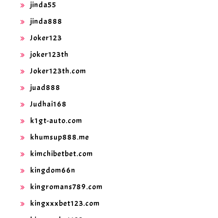
jinda55
jinda888
Joker123
joker123th
Joker123th.com
juad888
Judhai168
k1gt-auto.com
khumsup888.me
kimchibetbet.com
kingdom66n
kingromans789.com
kingxxxbet123.com