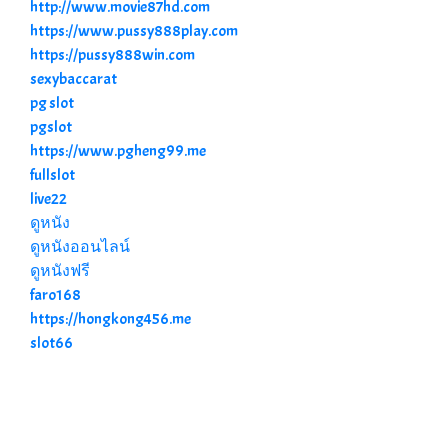
http://www.movie87hd.com
https://www.pussy888play.com
https://pussy888win.com
sexybaccarat
pg slot
pgslot
https://www.pgheng99.me
fullslot
live22
ดูหนัง
ดูหนังออนไลน์
ดูหนังฟรี
faro168
https://hongkong456.me
slot66