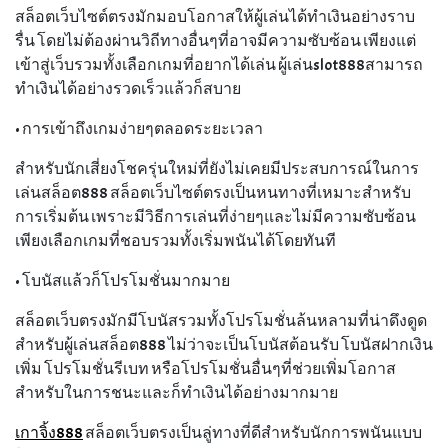
สล็อตเว็บไซต์ตรงมักมอบโอกาสให้ผู้เล่นได้ทำเงินอย่างราบ
รื่น โดยไม่ต้องผ่านวิถีทางอื่นๆที่อาจมีความซับซ้อน เพียงแต่
เข้าสู่เว็บรวมทั้งเลือกเกมที่อยากได้เล่น ผู้เล่นslot888สามารถ
ทำเงินได้อย่างรวดเร็วแล้วก็สบาย
• การเข้าถึงเกมง่ายๆตลอดระยะเวลา
สำหรับนักเสี่ยงโชครุ่นใหม่ที่ยังไม่เคยมีประสบการณ์ในการ
เล่นสล็อต888 สล็อตเว็บไซต์ตรงเป็นหนทางที่เหมาะสำหรับ
การเริ่มต้น เพราะมีวิธีการเล่นที่ง่ายๆและไม่มีความซับซ้อน
เพียงเลือกเกมที่ชอบรวมทั้งเริ่มพนันได้โดยทันที
• โบนัสแล้วก็โปรโมชั่นมากมาย
สล็อตเว็บตรงมักมีโบนัสรวมทั้งโปรโมชั่นล้นหลามที่น่าดึงดูด
สำหรับผู้เล่นสล็อต888 ไม่ว่าจะเป็นโบนัสต้อนรับ โบนัสฝากเงิน
เพิ่ม โปรโมชั่นรีเบท หรือโปรโมชั่นอื่นๆที่ช่วยเพิ่มโอกาส
สำหรับในการชนะและก็ทำเงินได้อย่างมากมาย
เกาจิ้ง888
สล็อตเว็บตรงเป็นลู่ทางที่ดีสำหรับนักการพนันแบบ