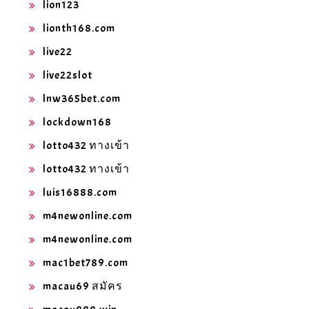
lion123
lionth168.com
live22
live22slot
lnw365bet.com
lockdown168
lotto432 ทางเข้า
lotto432 ทางเข้า
luis16888.com
m4newonline.com
m4newonline.com
mac1bet789.com
macau69 สมัคร