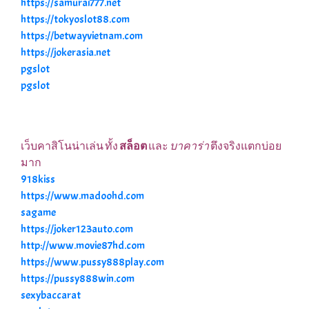
https://samurai777.net
https://tokyoslot88.com
https://betwayvietnam.com
https://jokerasia.net
pgslot
pgslot
เว็บคาสิโนน่าเล่น ทั้ง
สล็อต
และ
บาคาร่า
ตึงจริงแตกบ่อย
มาก
918kiss
https://www.madoohd.com
sagame
https://joker123auto.com
http://www.movie87hd.com
https://www.pussy888play.com
https://pussy888win.com
sexybaccarat