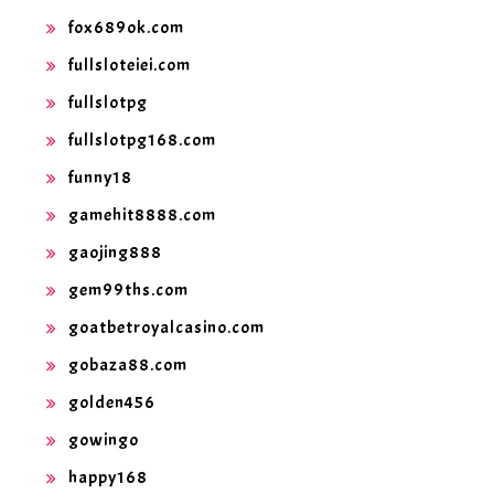
fox689ok.com
fullsloteiei.com
fullslotpg
fullslotpg168.com
funny18
gamehit8888.com
gaojing888
gem99ths.com
goatbetroyalcasino.com
gobaza88.com
golden456
gowingo
happy168