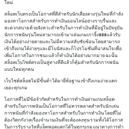
ใหม่
สล็อตเว็บตรงเป็นโอกาสที่ดีสำหรับนักเสี่ยงดวงรุ่นใหม่ที่กำลัง
มองหาโอกาสสำหรับการทำเงินออนไลน์อย่างราบรื่นและ
สะดวกสบาย ด้วยจังหวะสำหรับในการทำเงินที่มีอยู่ในปัจจุบัน
นักการพนันรุ่นใหม่สามารถเข้ามาเล่นเกมเกาจิ้ง888แล้วรับ
เงินได้อย่างง่ายดายและไม่มีความสลับซับซ้อน โดยสามารถ
เข้าถึงเกมได้ง่ายๆและมีโบนัสและก็โปรโมชั่นที่น่าสนใจ เพื่อ
เพิ่มโอกาสในการชนะแล้วก็ทำเงินได้อย่างมากมาย ฉะนั้น
สล็อตเว็บไซต์ตรงเป็นลู่ทางที่ดีแล้วก็คุ้มสำหรับนักการพนัน
แบบใหม่ทุกคน
เว็บไซต์สล็อตไม่มีขั้นต่ำ ได้มายี่ห้อฐาน เข้าถึงเกมง่าย แตก
เยอะทุกเกม
โอกาสที่ไม่มีข้อจำกัดสำหรับในการทำเงินผ่านเกมสล็อต
สำหรับในการพนันเป็นโอกาสที่ไม่ควรพลาดสำหรับนักเล่น
การพนันที่กำลังมองหาโอกาสสำหรับในการทำเงิน โดยที่ไม่
ต้องวิตกกังวลเรื่องจำนวนเงินที่จะต้องลงทุน รวมทั้งได้โอกาส
ในการรับรางวัลที่แจ็คพอตแตกได้ในทุกๆเกม แนวทางการทำ