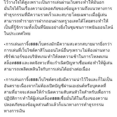
ไว้วางใจได้สูง เพราะเป็นการเล่นผ่านเว็บตรง ทำให้มั่นอก
มั่นใจได้ในเรื่องความปลอดภัยของข้อมูล รวมถึงแนวทางการ
ทำธุรกรรมที่มีความรวดเร็วและสบาย โดยเฉพาะเมื่อผู้เล่น
สามารถทำรายการฝากถอนผ่านทรูวอเลทได้โดยตรง ทำให้
เป็นที่รู้จักรวมทั้งเป็นที่นิยมอย่างยิ่งในชุมชนการพนันออนไลน์
ในประเทศไทย
• การเล่นเกาจิ้ง888เว็บตรงมักมีความสะดวกสบายมากยิ่งกว่า
การเล่นที่เว็บไซต์คาสิโนออนไลน์อื่นๆเพราะไม่ต้องผ่านทาง
เซิร์ฟเวอร์ของบริษัทเกม ทำให้ลดความช้าในการโหลดเกม
สล็อต888 และลดจังหวะที่จะกำเนิดปัญหาเชื่อมต่อ ทำให้ผู้เล่น
สามารถเพลิดเพลินใจกับการเล่นได้อย่างต่อเนื่อง
• การเล่นเกาจิ้ง888เว็บไซต์ตรงยังมีความน่าไว้ใจและก็ไม่เป็น
อันตราย เนื่องจากไม่ต้องเปิดบัญชีผ่านเอเย่นต์หรือบุคคลที่
สามที่อาจจะส่งผลให้กำเนิดความสับสนหัวใจสำหรับเพื่อการ
ปฏิบัติการ ทำให้ผู้เล่นสล็อต888เชื่อมั่นได้ในเรื่องของความ
ปลอดภัยของข้อมูลส่วนตัวแล้วก็แนวทางการทำธุรกรรม
ทางการเงิน