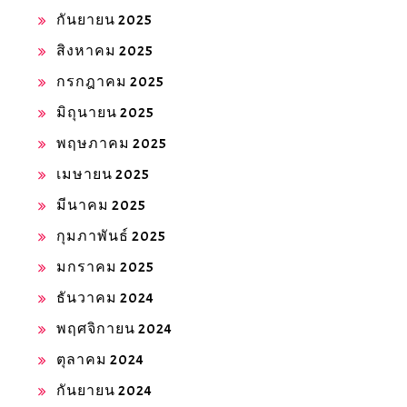
กันยายน 2025
สิงหาคม 2025
กรกฎาคม 2025
มิถุนายน 2025
พฤษภาคม 2025
เมษายน 2025
มีนาคม 2025
กุมภาพันธ์ 2025
มกราคม 2025
ธันวาคม 2024
พฤศจิกายน 2024
ตุลาคม 2024
กันยายน 2024