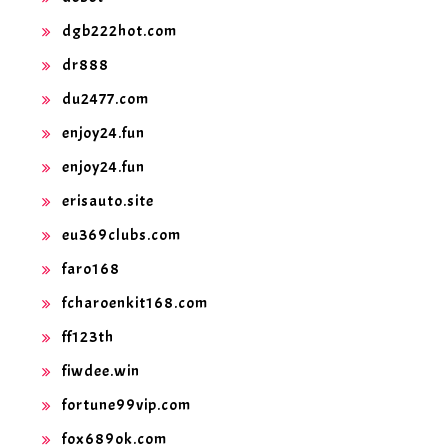
dgb222hot.com
dr888
du2477.com
enjoy24.fun
enjoy24.fun
erisauto.site
eu369clubs.com
faro168
fcharoenkit168.com
ff123th
fiwdee.win
fortune99vip.com
fox689ok.com