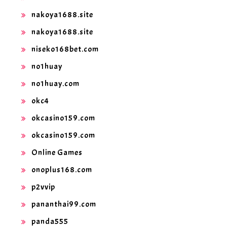
nakoya1688.site
nakoya1688.site
niseko168bet.com
no1huay
no1huay.com
okc4
okcasino159.com
okcasino159.com
Online Games
onoplus168.com
p2vvip
pananthai99.com
panda555