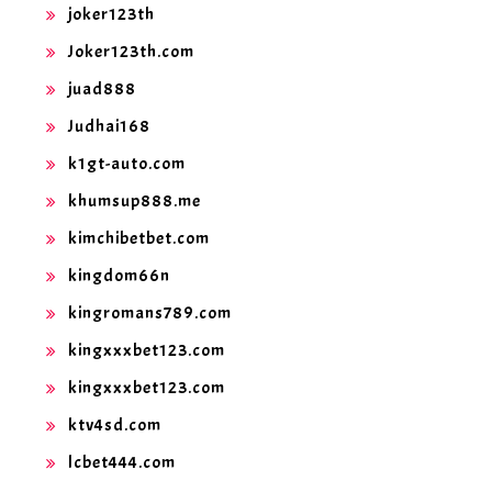
joker123th
Joker123th.com
juad888
Judhai168
k1gt-auto.com
khumsup888.me
kimchibetbet.com
kingdom66n
kingromans789.com
kingxxxbet123.com
kingxxxbet123.com
ktv4sd.com
lcbet444.com