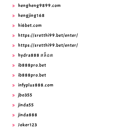
hengheng9899.com
hengjing168
hi6bet.com
https://sretthi99.bet/enter/
https://sretthi99.bet/enter/
hydra888 สล็อต
ib888pro.bet
ib888pro.bet
infyplus888.com
jbo355
jinda55
jinda888
Joker123