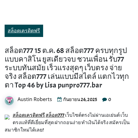
สล็อตเครดิตฟรี
สล็อต777 15 ต.ค. 68 สล็อต777 ครบทุกรูป
แบบคาสิโน ยูสเดียวจบ ชวนเพื่อน รับ77
ระบบทันสมัย เร็วแรงสุดๆ เว็บตรง จ่าย
จริง สล็อต777 เล่นแบบมีสไตล์ แตกไวทุก
ตา Top 46 by Lisa punpro777.bar
Austin Roberts
0
กันยายน 26, 2025
สล็อตเครดิตฟรี
สล็อต777
เว็บไซต์ตรงไม่ผ่านเอเย่นต์ เว็บ
ตรงแท้ที่ดีเยี่ยมที่สุด ฝากถอนง่าย ทำเงินได้จริง สมัครเป็น
สมาชิกใหม่ได้เลย!