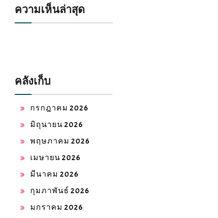
ความเห็นล่าสุด
คลังเก็บ
กรกฎาคม 2026
มิถุนายน 2026
พฤษภาคม 2026
เมษายน 2026
มีนาคม 2026
กุมภาพันธ์ 2026
มกราคม 2026