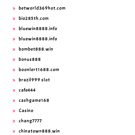
betworld369hot.com
bio285th.com
bluewin8888.info
bluewin8888.info
bombet888.win
bonus888
boonlert1688.com
brazil999 slot
cafe444
cashgame168
Casino
chang7777
chinatown888.win