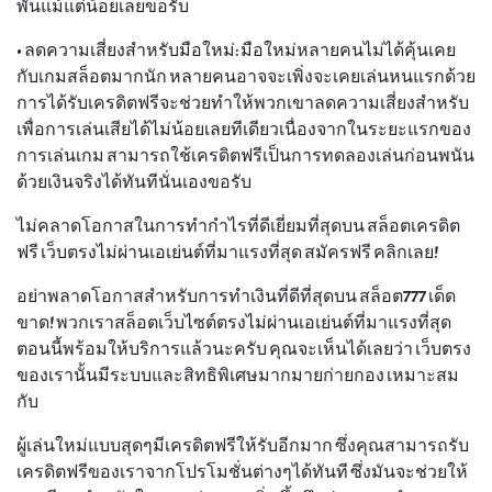
พันแม้แต่น้อยเลยขอรับ
• ลดความเสี่ยงสำหรับมือใหม่: มือใหม่หลายคนไม่ได้คุ้นเคย
กับเกมสล็อตมากนัก หลายคนอาจจะเพิ่งจะเคยเล่นหนแรกด้วย
การได้รับเครดิตฟรีจะช่วยทำให้พวกเขาลดความเสี่ยงสำหรับ
เพื่อการเล่นเสียได้ไม่น้อยเลยทีเดียวเนื่องจากในระยะแรกของ
การเล่นเกม สามารถใช้เครดิตฟรีเป็นการทดลองเล่นก่อนพนัน
ด้วยเงินจริงได้ทันทีนั่นเองขอรับ
ไม่คลาดโอกาสในการทำกำไรที่ดีเยี่ยมที่สุดบน สล็อตเครดิต
ฟรี เว็บตรงไม่ผ่านเอเย่นต์ที่มาแรงที่สุด สมัครฟรี คลิกเลย!
อย่าพลาดโอกาสสำหรับการทำเงินที่ดีที่สุดบน สล็อต777 เด็ด
ขาด! พวกเราสล็อตเว็บไซต์ตรงไม่ผ่านเอเย่นต์ที่มาแรงที่สุด
ตอนนี้พร้อมให้บริการแล้วนะครับ คุณจะเห็นได้เลยว่า เว็บตรง
ของเรานั้นมีระบบและสิทธิพิเศษมากมายก่ายกอง เหมาะสม
กับ
ผู้เล่นใหม่แบบสุดๆมีเครดิตฟรีให้รับอีกมาก ซึ่งคุณสามารถรับ
เครดิตฟรีของเราจากโปรโมชั่นต่างๆได้ทันที ซึ่งมันจะช่วยให้