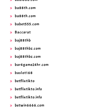
ba88th.com
ba88th.com
babet555.com
Baccarat
baj88thb
baj88thbz.com
baj88thbz.com
bar4game24hr.com
baslot168
betflixtikto
betflixtikto.info
betflixtikto.info
betwin6666.com