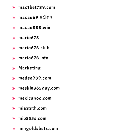
mac1bet789.com
macau69 สมัคร
macau888.win
mario678
mario678.club
mario678.info
Marketing
medee989.com
meekin365day.com
mexicanoo.com
mia88th.com
mib555s.com
mmgoldsbets.com