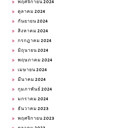
พฤศจิกายน 2024
ตุลาคม 2024
กันยายน 2024
สิงหาคม 2024
กรกฎาคม 2024
มิถุนายน 2024
พฤษภาคม 2024
เมษายน 2024
มีนาคม 2024
กุมภาพันธ์ 2024
มกราคม 2024
ธันวาคม 2023
พฤศจิกายน 2023