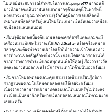
ไม่เคยมีประสบการณ์สำหรับในการเล่น punpro777 มาก่อน ก็
บางทีก็อาจจะเห็นว่ามันเล่นยากมากๆด้วยเหตุนี้ ในพาร์ทนี้
พวกเราจะพาคุณมาทำความรู้จักกับคู่มือการเล่นสล็อตที่
เหมาะสมที่สุดสำหรับผู้เล่นใหม่โดยเฉพาะ ยืนยันเลยว่าเสมือน
จับมือสอนเล่นแน่นอน!
• เรียนรู้ข้อตกลงเบื้องต้น: เกม สล็อตเครดิตฟรี แต่ละเกมจะมี
เครื่องหมายพิเศษ ไม่ว่าจะเป็น Wild, Scatter หรือเครื่องหมาย
ฯลฯ คุณจะต้องทำความเข้าใจแล้วก็ทำความเข้าใจแนวทาง
การทำงานของสัญลักษณ์พวกนี้ซะก่อน โดยสามารถอ่านได้
จากตารางการชำระเงินก่อนทุกหน เพื่อให้คุณรู้เรื่องว่ารางวัล
แต่ละอย่างนั้นออกเช่นไร มีการจ่ายเท่าใดด้วยนั่นเองครับผม
• เริ่มจากโหมดทดลองเล่น: คุณสามารถเข้ามาเรียนรู้กติกา
รากฐานของเกมในโหมดทดลองเล่นได้เลยจ้ะครับผม
เนื่องจากว่าสามารถเข้ามาทดสอบเล่นได้แบบฟรีๆไม่ต้องลง
ทะเบียนเป็นสมาชิกหรือฝากเงินก็ทดสอบเล่นก่อนได้ตามอยาก
เลยนะครับ
• ระบุงบประมาณ:
สล็อตเครดิตฟรี
ตั้งงบที่อยากได้ใช้สำหรับ