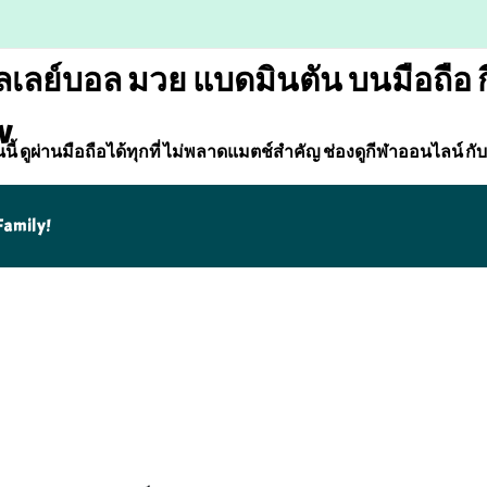
เลย์บอล มวย แบดมินตัน บนมือถือ ก
v
ี้ ดูผ่านมือถือได้ทุกที่ ไม่พลาดแมตช์สำคัญ ช่องดูกีฬาออนไลน์ กับลีก
Family!