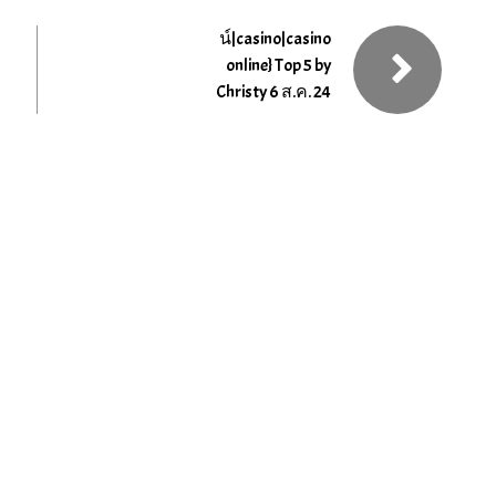
น์|casino|casino
online} Top 5 by
Christy 6 ส.ค. 24