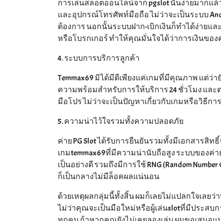
การเล่นสล็อตออนไลน์จาก pgslot นั้นง่ายมากแล
และอุปกรณ์โทรศัพท์มือถือ ไม่ว่าจะเป็นระบบ Andr
ต้องการ นอกนั้นระบบฝาก-เบิกเงินก็ทำได้ง่ายแ
หรือโบรกเกอร์ ทำให้คุณมั่นใจได้ว่าการเงินของค
4. ระบบการบริการลูกค้า
Temmax69 มิได้มีดีเพียงแค่เกมที่มีคุณภาพ แต่ว่า
ความพร้อมสำหรับการให้บริการ 24 ชั่วโมง และต
มือโปร ไม่ว่าจะเป็นปัญหาเกี่ยวกับเกมหรือวิธี
5. ความน่าไว้ใจรวมทั้งความปลอดภัย
ค่าย PG Slot ได้รับการยืนยันรวมทั้งมีเอกสารสิทธิ
เกมtemmax69ที่มีความน่านับถือสูง ระบบของค่าย
เป็นอย่างดี รวมถึงมีการใช้ RNG (Random Number
ก็เป็นกลางไม่มีล็อคผลแน่นอน
ด้วยเหตุผลกลุ่มนี้ทั้งสิ้น ผมก็เลยไม่แปลกใจเลย
ไม่ว่าคุณจะเป็นมือใหม่หรือผู้เล่นslotที่มีประสบก
ทุกคน ถ้าหากคุณยังไม่เคยลองเล่น ผมขอเสนอแน