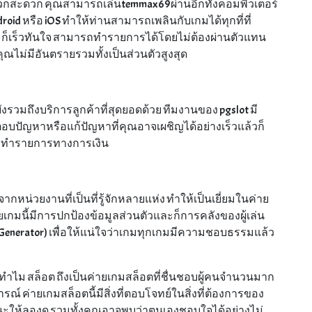
้วก็สะดวก คุณสามารถเล่นtemmax69ผ่านอีกทั้งคอมพิวเตอร์
oid หรือ iOS ทำให้ท่านสามารถเพลินกับเกมได้ทุกที่ที่
ละก็เร็วทันใจ สามารถทำรายการได้โดยไม่ต้องผ่านตัวแทน
ุณไม่มีอันตรายรวมทั้งเป็นส่วนตัวสูงสุด
ยังรวมถึงบริการลูกค้าที่สุดยอดด้วย ทีมงานของ pgslot มี
อบปัญหาหรือแก้ปัญหาที่คุณอาจเผชิญได้อย่างเร็วแล้วก็
การทำรายการทางการเงิน
์จากหน่วยงานที่เป็นที่รู้จักหลายแห่ง ทำให้เป็นเยี่ยมในค่าย
เกมนี้มีการปกป้องข้อมูลส่วนตัวและก็การคลังของผู้เล่น
 Generator) เพื่อให้แน่ใจว่าเกมทุกเกมมีความชอบธรรมแล้ว
ว่าทำไม สล็อต ถึงเป็นค่ายเกมสล็อตที่ชื่นชอบผู้คนจำนวนมาก
ารณ์ ค่ายเกมสล็อตนี้มีสิ่งที่ตอบโจทย์ในสิ่งที่ต้องการของ
ะให้ลองดู รวมทั้งคุณอาจพบว่าตนเองชอบใจได้อย่างไม่