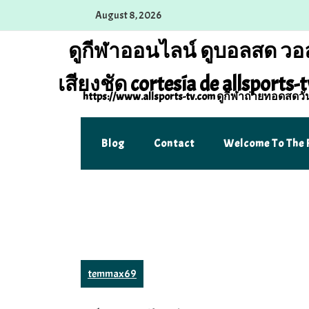
Skip
August 8, 2026
to
content
ดูกีฬาออนไลน์ ดูบอลสด วอล
เสียงชัด cortesía de allsports-t
https://www.allsports-tv.com ดูกีฬาถ่ายทอดสดวันน
Blog
Contact
Welcome To The 
temmax69