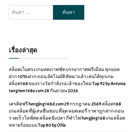
ค้นหา
สำหรับ:
เรื่องล่าสุด
สล็อตเว็บตรง เกมสดภาพชัด บรรยากาศพรีเมียม ทุกยอด
ฝาก 10% ฝาก-ถอน อัตโนมัติ คัดมาแล้ว เล่นได้ทุกเกม
สล็อต168 ของรางวัลกำลังรอ เจ้าของใหม่ Top 92 by Antonia
tangtem168e.com 28 กันยายน 2026
เครดิตฟรี hengjing168d.com 29 กรกฎาคม 2569 สล็อต168
เกมสล็อต ที่ผู้เล่นชื่นชอบ ที่สุด ลอตเตอรี่ ราคาถูก ฝาก-ถอน
รวดเร็ว ไลฟ์สด สล็อต ยิงปลา กีฬา ไพ่ hengjing168 เกมสล็อต
หลายร้อยแบบ Top 80 by Ollie