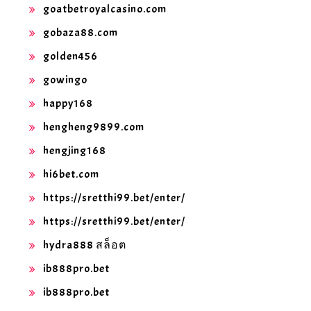
goatbetroyalcasino.com
gobaza88.com
golden456
gowingo
happy168
hengheng9899.com
hengjing168
hi6bet.com
https://sretthi99.bet/enter/
https://sretthi99.bet/enter/
hydra888 สล็อต
ib888pro.bet
ib888pro.bet