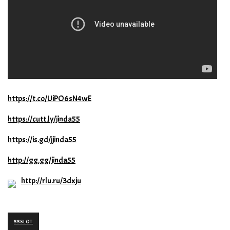
https://t.co/UiPO6sN4wE
https://cutt.ly/jinda55
https://is.gd/jjinda55
http://gg.gg/jinda55
http://rlu.ru/3dxju
55SLOT