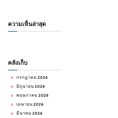
ความเห็นล่าสุด
คลังเก็บ
กรกฎาคม 2026
มิถุนายน 2026
พฤษภาคม 2026
เมษายน 2026
มีนาคม 2026