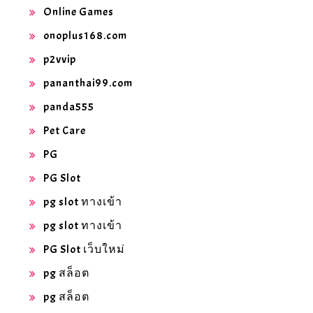
Online Games
onoplus168.com
p2vvip
pananthai99.com
panda555
Pet Care
PG
PG Slot
pg slot ทางเข้า
pg slot ทางเข้า
PG Slot เว็บใหม่
pg สล็อต
pg สล็อต