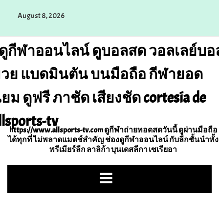
Skip
August 8, 2026
to
content
ดูกีฬาออนไลน์ ดูบอลสด วอลเลย์บอ
วย แบดมินตัน บนมือถือ กีฬายอด
ิยม ดูฟรี ภาชัด เสียงชัด cortesía de
llsports-tv
https://www.allsports-tv.com ดูกีฬาถ่ายทอดสดวันนี้ ดูผ่านมือถือ
ได้ทุกที่ ไม่พลาดแมตช์สำคัญ ช่องดูกีฬาออนไลน์ กับลีกชั้นนำทั้ง
พรีเมียร์ลีก ลาลิก้า บุนเดสลีกา เซเรียอา