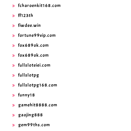
fcharoenkit168.com
ff123th
fiwdee.win
fortune99vip.com
fox689ok.com
fox689ok.com
fullsloteiei.com
fullslotpg
fullslotpg168.com
funny18
gamehit8888.com
gaojing888
gem99ths.com