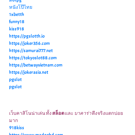
slotpg
หนังโป๊ไทย
1xbetth
funny18
kiss918
https://pgslotth.io
https://joker356.com
https://samurai777.net
https://tokyoslot88.com
https://betwayvietnam.com
https://jokerasia.net
pgslot
pgslot
เว็บคาสิโนน่าเล่น ทั้ง
สล็อต
และ
บาคาร่า
ตึงจริงแตกบ่อย
มาก
918kiss