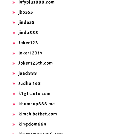
infyplus888.com
jbo355
jinda55
jinda888
Joker123
joker123th
Joker123th.com
juad888
Judhai168
k1gt-auto.com
khumsup888.me
kimchibetbet.com
kingdom66n