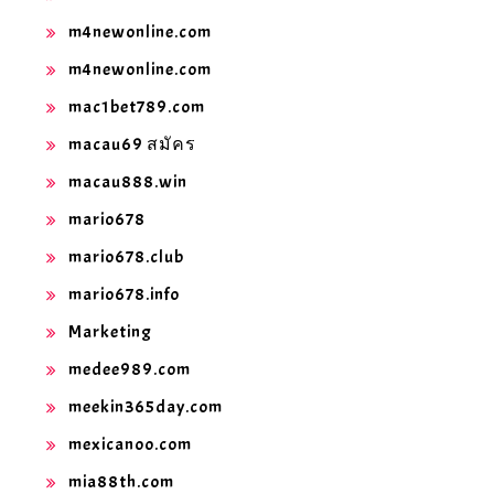
m4newonline.com
m4newonline.com
mac1bet789.com
macau69 สมัคร
macau888.win
mario678
mario678.club
mario678.info
Marketing
medee989.com
meekin365day.com
mexicanoo.com
mia88th.com