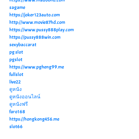
https://www.madoohd.com
sagame
https://joker123auto.com
http://www.movie87hd.com
https://www.pussy888play.com
https://pussy888win.com
sexybaccarat
pg slot
pgslot
https://www.pgheng99.me
fullslot
live22
ดูหนัง
ดูหนังออนไลน์
ดูหนังฟรี
faro168
https://hongkong456.me
slot66