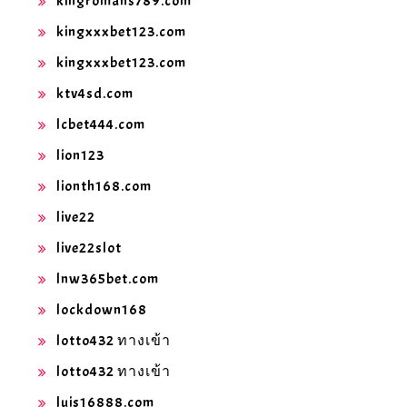
kingromans789.com
kingxxxbet123.com
kingxxxbet123.com
ktv4sd.com
lcbet444.com
lion123
lionth168.com
live22
live22slot
lnw365bet.com
lockdown168
lotto432 ทางเข้า
lotto432 ทางเข้า
luis16888.com