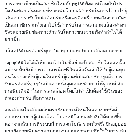
การลงทะเบียนเป็นสมาชิกใหม่กับ pg168 ยังมาพร้อมกับโปร
โมชั่นพิเศษล้นหลามที่ช่วยเพิ่มโอกาสสำหรับในการได้กำไร ผู้
เล่นสามารถรับโบนัสต้อนรับหรือเครดิตฟรีภายหลังจากสมัคร
เป็นสมาชิก รวมทั้งเอาไปใช้สำหรับในการเล่นเกมสล็อตต่างๆ
ซึ่งจะช่วยเพิ่มช่องทางสำหรับในการชนะรวมทั้งทำกำไรได้
มากขึ้น
สล็อต168 เครดิตฟรี ทุกวี่วัน สนุกสนานกับเกมสล็อตแตกง่าย
happy168 ไม่ได้มีเพียงแต่โปรโมชั่นสำหรับสมาชิกใหม่แค่นั้น
แม้กระนั้นยังมีการแจกเครดิตฟรีวันแล้ววันเล่าให้กับผู้เล่นทุก
คน ไม่ว่าจะเป็นผู้เล่นใหม่หรือผู้เล่นที่เป็นสมาชิกอยู่แล้ว การ
รับเครดิตฟรีทุกๆวันเป็นอีกหนึ่งจุดเด่นที่ช่วยทำให้ผู้เล่นมีเงิน
ทุนเพิ่มเติมอีกในการเล่นสล็อต โดยไม่จำเป็นต้องใช้เงินของ
ตัวเองสำหรับเพื่อการเล่น
เกมสล็อตใน สล็อตเว็บตรง ยังมีการดีไซน์ให้แตกง่าย ซึ่งมี
ความหมายว่าผู้เล่นสล็อตเว็บตรงมีโอกาสทำเงินได้มากขึ้น
นอกจากนั้นการที่ระบบมีการแจกโบนัสรวมทั้งฟรีสปินอยู่บ่อย
มากยังช่วยเพิ่มความสนุกสนานและความระทึกใจในการเล่น