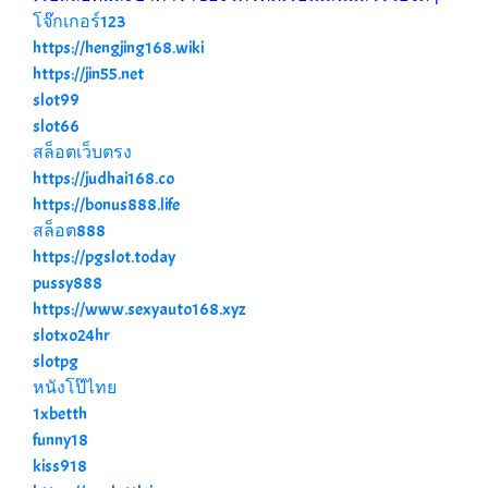
โจ๊กเกอร์123
https://hengjing168.wiki
https://jin55.net
slot99
slot66
สล็อตเว็บตรง
https://judhai168.co
https://bonus888.life
สล็อต888
https://pgslot.today
pussy888
https://www.sexyauto168.xyz
slotxo24hr
slotpg
หนังโป๊ไทย
1xbetth
funny18
kiss918