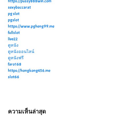
https://pussy888win.com
sexybaccarat
pg slot
pgslot
https://www.pgheng99.me
fullslot
live22
ดูหนัง
ดูหนังออนไลน์
ดูหนังฟรี
faro168
https://hongkong456.me
slot66
ความเห็นล่าสุด