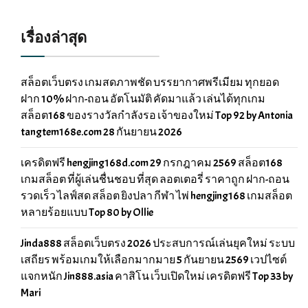
เรื่องล่าสุด
สล็อตเว็บตรง เกมสดภาพชัด บรรยากาศพรีเมียม ทุกยอด
ฝาก 10% ฝาก-ถอน อัตโนมัติ คัดมาแล้ว เล่นได้ทุกเกม
สล็อต168 ของรางวัลกำลังรอ เจ้าของใหม่ Top 92 by Antonia
tangtem168e.com 28 กันยายน 2026
เครดิตฟรี hengjing168d.com 29 กรกฎาคม 2569 สล็อต168
เกมสล็อต ที่ผู้เล่นชื่นชอบ ที่สุด ลอตเตอรี่ ราคาถูก ฝาก-ถอน
รวดเร็ว ไลฟ์สด สล็อต ยิงปลา กีฬา ไพ่ hengjing168 เกมสล็อต
หลายร้อยแบบ Top 80 by Ollie
Jinda888 สล็อตเว็บตรง 2026 ประสบการณ์เล่นยุคใหม่ ระบบ
เสถียร พร้อมเกมให้เลือกมากมาย 5 กันยายน 2569 เวปไซต์
แจกหนัก Jin888.asia คาสิโน เว็บเปิดใหม่ เครดิตฟรี Top 33 by
Mari