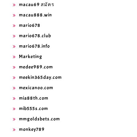
macau69 สมัคร
macau888.win
mario678
mario678.club
mario678.info
Marketing
medee989.com
meekin365day.com
mexicanoo.com
mia88th.com
mib555s.com
mmgoldsbets.com
monkey789