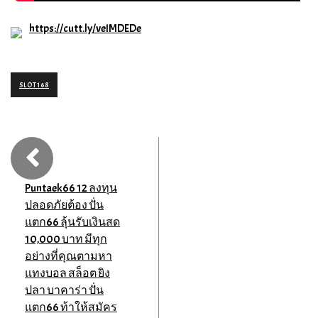
https://cutt.ly/veIMDEDe
SLOT168
Puntaek66 12 ลงทุน
ปลอดภัยต้อง ปั่น
แตก66 ลุ้นรับเงินสด
10,000 บาท มีทุก
อย่างที่คุณตามหา
แทงบอล สล็อต ยิง
ปลา บาคาร่า ปั่น
แตก66 ท้าให้สมัคร