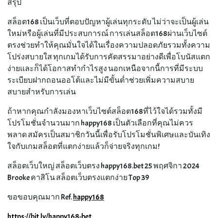
สรุป
สล็อต168 เป็นเว็บที่ตอบปัญหาผู้เล่นทุกระดับ ไม่ว่าจะเป็นผู้เล่น
ใหม่หรือผู้เล่นที่มีประสบการณ์ การเล่นสล็อต168ผ่านเว็บไซต์
ตรงช่วยทำให้คุณมั่นใจได้ในเรื่องความปลอดภัยรวมทั้งความ
โปร่งสบายใส ทุกเกมได้รับการคัดสรรมาอย่างดีเพื่อโบนัสแตก
ง่ายและก็ได้โอกาสทำกำไรสูง นอกเหนือจากนี้การที่มีระบบ
ระเบียบฝากถอนออโต้และไม่มีขั้นต่ำช่วยเพิ่มความสบาย
สบายสำหรับการเล่น
ถ้าหากคุณกำลังมองหาเว็บไซต์สล็อต168ที่ไว้ใจได้รวมทั้งมี
โปรโมชั่นจำนวนมาก happy168 เป็นตัวเลือกที่คุณไม่ควร
พลาด สมัครเป็นสมาชิกวันนี้เพื่อรับโปรโมชั่นพิเศษและบันเทิง
ใจกับเกมสล็อตที่แตกง่ายแล้วก็จ่ายจริงทุกเกม!
สล็อตเว็บใหญ่ สล็อตเว็บตรง happy168.bet 25 พฤศจิกา 2024
Brooke คาสิโน สล็อตเว็บตรงแตกง่าย Top 39
ขอขอบคุณมาก Ref.
happy168
https://bit.ly/happy168-bet