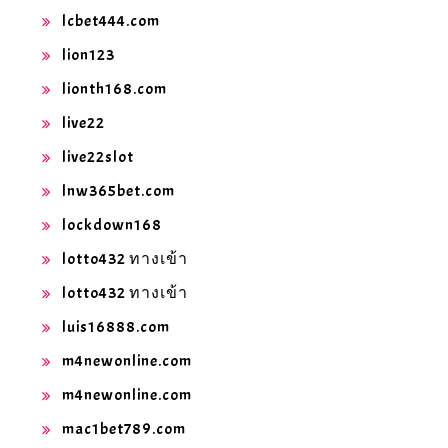
lcbet444.com
lion123
lionth168.com
live22
live22slot
lnw365bet.com
lockdown168
lotto432 ทางเข้า
lotto432 ทางเข้า
luis16888.com
m4newonline.com
m4newonline.com
mac1bet789.com