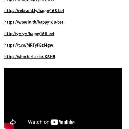
https://rebrand.ly/happy168-bet
https://wow.in.th/happy168-bet
http://gg.gg/happy168-bet
https://t.co/MRTyFGzMgw
https://shorturl.asia/JK8HB