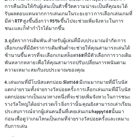
การคืนเงินให้กับผู้เล่น เป็นตัวชี้วัดความน่าจะเป็นที่คุณจะได้
รับผลตอบแทนจากการเล่นเกมในระยะยาว การเลือกเล่นเกมที่
มีค่า RTP สูงขึ้นยิ่งกว่า 95% ขึ้นไปจะช่วยเพิ่มจังหวะในการ
ชนะและก็ทำกำไรได้มากขึ้น
3. ดูอัตราการเดิมพัน: สำหรับผู้เล่นที่มีงบประมาณจำกัด การ
เลือกเกมที่มีอัตราการเดิมพันต่ำจะช่วยให้คุณสามารถเล่นได้
ช้านานขึ้น ควรที่จะเลือกเกมสล็อต168ที่มีตัวเลือกการวางเดิม
พันหลากหลาย เพื่อให้คุณสามารถปรับเปลี่ยนการพนันตาม
ความเหมาะสมกับงบประมาณของคุณ
4. เล่นเกมที่มีโบนัสแตกบ่อย: Slot168 มีเกมมากมายที่มีโบนัส
แตกง่ายรวมทั้งจ่ายรางวัลบ่อยครั้ง การเลือกเล่นเกมที่มีโบนัส
แตกบ่อยมากเป็นแนวทางหนึ่งที่จะช่วยเพิ่มจังหวะในการชนะ
รางวัลใหญ่ได้อย่างรวดเร็ว ยิ่งกว่านั้น คุณยังสามารถเล่าเรียน
ประสบการณ์จากผู้เล่นคนอื่นที่เคยเล่นเกมhappy168นั้นมา
ก่อน เพื่อดูว่าเกมไหนเป็นเกมที่จ่ายรางวัลบ่อยครั้งและเหมาะ
กับการเล่น