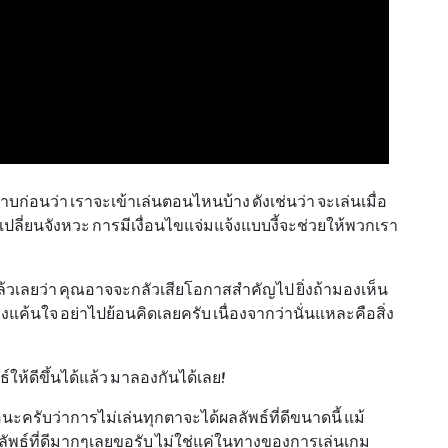
บก่อนว่า เราจะเข้าเล่นตอนไหนบ้าง ดังเช่นว่า จะเล่นเมื่อ
ปลี่ยนจังหวะ การมีเงื่อนไขแจ่มแจ้งแบบงี้จะช่วยให้พวกเรา
แล้วเลยว่า คุณอาจจะกลัวเสียโอกาสสำคัญไป ยิ่งถ้ามองเห็น
ิ่งแค้นใจ อย่าไปย้อนคิดเลยครับ เนื่องจากว่านั่นแหละคือสิ่ง
์ให้ดีขึ้นได้แล้ว มาลองกันได้เลย!
ะครับว่าการไม่เล่นทุกตาจะได้ผลลัพธ์ที่ดีขนาดนี้ แม้
ลัพธ์ที่ดีมากๆเลยขอรับ ไม่ใช่แค่ในทางของการเล่นเกม