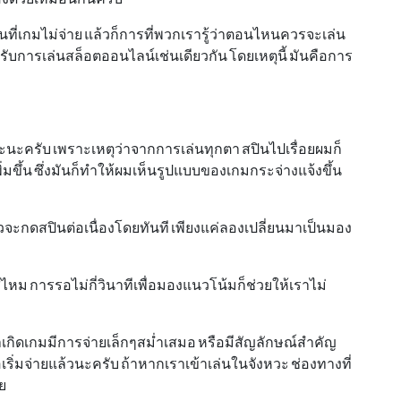
นที่เกมไม่จ่าย แล้วก็การที่พวกเรารู้ว่าตอนไหนควรจะเล่น
การเล่นสล็อตออนไลน์เช่นเดียวกัน โดยเหตุนี้ มันคือการ
นะครับ เพราะเหตุว่าจากการเล่นทุกตา สปินไปเรื่อยผมก็
้น ซึ่งมันก็ทำให้ผมเห็นรูปแบบของเกมกระจ่างแจ้งขึ้น
วจะกดสปินต่อเนื่องโดยทันที เพียงแค่ลองเปลี่ยนมาเป็นมอง
ไหม การรอไม่กี่วินาทีเพื่อมองแนวโน้มก็ช่วยให้เราไม่
้าเกิดเกมมีการจ่ายเล็กๆสม่ำเสมอ หรือมีสัญลักษณ์สำคัญ
เริ่มจ่ายแล้วนะครับ ถ้าหากเราเข้าเล่นในจังหวะ ช่องทางที่
วย