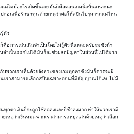
แล้วแต่ไม่มีอะไรเกิดขึ้นเลย มันก็คือตอนเกมนิ่งนั่นแหละนะ
้ไปก่อนเพื่อรักษาทุน ด้วยเหตุว่าต่อให้สปินไปๆมาๆกแค่ไหน
ู้ตัว
ดก็คือ การเล่นเกินจำเป็นโดยไม่รู้ตัว นี่แหละครับผม ซึ่งถ้า
นจำเป็นออกไปได้ มันก็จะช่วยลดปัญหาในส่วนนี้ไปได้มาก
กับพวกเราเห็นด้วยจังหวะของเกมทุกตา ซึ่งมันก็ควรจะมี
ุนั้น เราสามารถเลือกสปินเฉพาะตอนที่มีสัญญาณได้เลย ไม่มี
องสปินทุกตา เงินก็จะถูกใช้ลดลงและก็ช้าลงมาก ทำให้พวกเรามี
้วยเหตุว่าเงินหมด พวกเราสามารถหยุดเล่นด้วยเหตุว่าเลือก