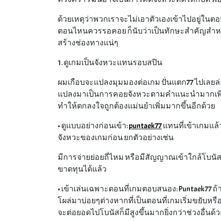
ด้วยเหตุว่าพวกเราจะไม่เอาตัวเองเข้าไปอยู่ในตอ
ตอนไหนควรรอคอย ก็นับว่าเป็นทักษะสำคัญสำหรับ
สร้างช่องทางแน่ๆ
1. ดูเกมเป็นจังหวะแทนรอบสปิน
ผมเกือบจะแปลงมุมมองต่อเกม ปั่นแตก77 ไปเลยล่ะ
แปลงมาเป็นการคอยจังหวะตามคำแนะนำมากเพิ่มขึ
ทำให้ตกลงใจถูกต้องแม่นยำเพิ่มมากขึ้นอีกด้วย
• ดูแบบอย่างก่อนเข้า:
puntaek77
แทนที่เข้าเกมแล้
จังหวะของเกมก่อน ยกตัวอย่างเช่น
มีการจ่ายย่อยถี่ไหม หรือมีสัญญาณเข้าใกล้โบนัส
ขาดทุนได้แล้ว
• เข้าเล่นเฉพาะตอนที่เกมตอบสนอง: Puntaek77 ถ
โผล่มาบ่อยๆต่างหากที่เป็นตอนที่เกมเริ่มขยับหรือ
จะต่อยอดไปโบนัสก็มีสูงขึ้นมากยิ่งกว่าช่วงอื่นด้