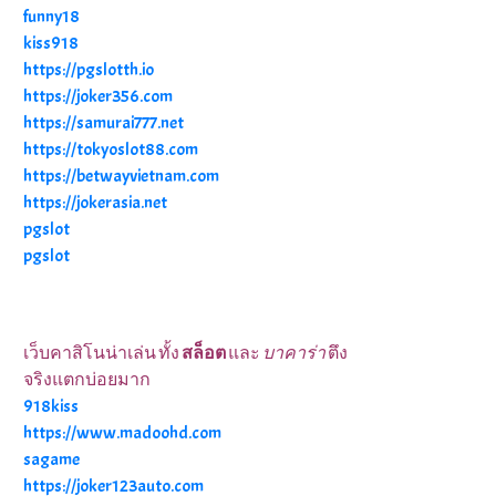
funny18
kiss918
https://pgslotth.io
https://joker356.com
https://samurai777.net
https://tokyoslot88.com
https://betwayvietnam.com
https://jokerasia.net
pgslot
pgslot
เว็บคาสิโนน่าเล่น ทั้ง
สล็อต
และ
บาคาร่า
ตึง
จริงแตกบ่อยมาก
918kiss
https://www.madoohd.com
sagame
https://joker123auto.com