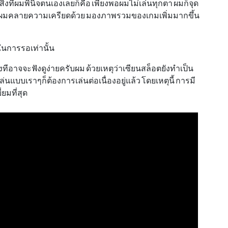
่งที่ผมพินิจตนเองเลยก็คือ เพียงพอผมไม่เล่นทุกตา ผมก็จุด
ให้ผมคลายความเครียดด้วย มองภาพรวมของเกมเพิ่มมากขึ้น
บในการรอเท่านั้น
บางทีอาจจะฟังดูง่ายครับผม ด้วยเหตุว่าเซียนสล็อตยังทำเป็น
่นแบบเราๆก็ต้องการเล่นต่อเนื่องอยู่แล้ว โดยเหตุนี้ การมี
ยมที่สุด