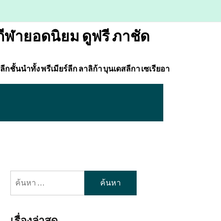
ีฬายอดนิยม ดูฟรี ภาชัด
ชั้นนำทั้ง พรีเมียร์ลีก ลาลิก้า บุนเดสลีกา เซเรียอา
ค้นหา
สำหรับ: